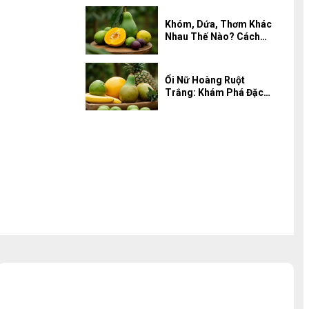
Học Đến Ứng Dụng Ẩm
Thực
Khóm, Dứa, Thơm Khác
Nhau Thế Nào? Cách
Ăn Không Rát Lưỡi
Ổi Nữ Hoàng Ruột
Trắng: Khám Phá Đặc
Điểm, Kỹ Thuật Trồng
VietGAP và Giá Trị Dinh
Dưỡng Cao Cấp
SẢN PHẨM NỔI BẬT