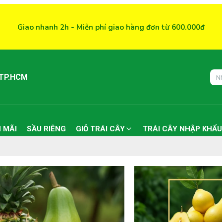
Giao nhanh 2h - Miễn phí giao hàng đơn từ 600.000đ
 TP.HCM
 MÃI
SẦU RIÊNG
GIỎ TRÁI CÂY
TRÁI CÂY NHẬP KHẨU