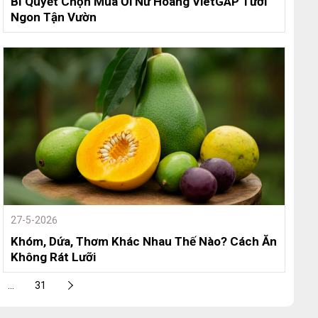
Bí Quyết Chọn Mua Ổi Nữ Hoàng VietGAP Tươi
Ngon Tận Vườn
27-5-2026
Khóm, Dứa, Thơm Khác Nhau Thế Nào? Cách Ăn
Không Rát Lưỡi
...
31