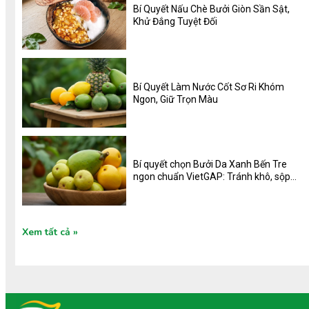
Bí Quyết Nấu Chè Bưởi Giòn Sần Sật,
Khử Đắng Tuyệt Đối
Bí Quyết Làm Nước Cốt Sơ Ri Khóm
Ngon, Giữ Trọn Màu
Bí quyết chọn Bưởi Da Xanh Bến Tre
ngon chuẩn VietGAP: Tránh khô, sộp,
ngọt đậm vị
Xem tất cả