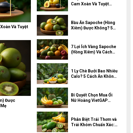
Cam Xoàn Và Tuyệt
Chiêu Chọn Quả
Bầu Ăn Sapoche (Hồng
 Xoàn Và Tuyệt
Xiêm) Được Không? 5
Lợi Ích Vàng Cho Mẹ
7 Lợi Ích Vàng Sapoche
(Hồng Xiêm) Và Cách
Chọn Quả Ngon
1 Ly Chè Bưởi Bao Nhiêu
Calo? 5 Cách Ăn Không
Tăng Cân
Bí Quyết Chọn Mua Ổi
m) Được
Nữ Hoàng VietGAP
o Mẹ
Tươi Ngon Tận Vườn
Phân Biệt Trái Thơm và
Trái Khóm Chuẩn Xác:
Từ Nguồn Gốc Khoa