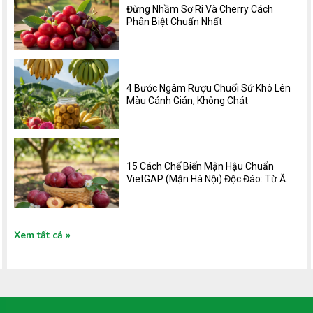
Đừng Nhầm Sơ Ri Và Cherry Cách
Phân Biệt Chuẩn Nhất
4 Bước Ngâm Rượu Chuối Sứ Khô Lên
Màu Cánh Gián, Không Chát
15 Cách Chế Biến Mận Hậu Chuẩn
VietGAP (Mận Hà Nội) Độc Đáo: Từ Ăn
Vặt, Nước Uống Đến Món Mặn
Xem tất cả