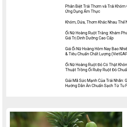
Phân Biệt Trái Thơm và Trái Khóm
Ứng Dụng Ẩm Thực
Khóm, Dứa, Thơm Khác Nhau Thế N
Ổi Nữ Hoàng Ruột Trắng: Khám Phá
Giá Trị Dinh Dưỡng Cao Cấp
Giá Ổi Nữ Hoàng Hôm Nay Bao Nhiê
& Tiêu Chuẩn Chất Lượng (VietGA
Ổi Nữ Hoàng Ruột Đỏ Có Thật Không
Thuật Trồng Ổi Ruby Ruột Đỏ Chu
Giải Mã Sức Mạnh Của Trái Nhãn: Gi
Hướng Dẫn Ăn Chuẩn Sạch Từ Tu 