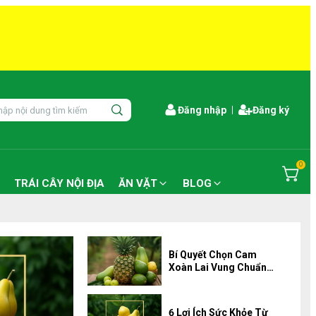
Đăng nhập
Đăng ký
0
TRÁI CÂY NỘI ĐỊA
ĂN VẶT
BLOG
Bí Quyết Chọn Cam
Xoàn Lai Vung Chuẩn
Dấu Đồng Tiền
6 Lợi Ích Sức Khỏe Từ