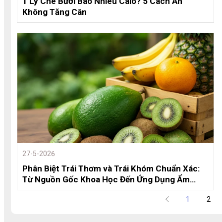
1 Ly Chè Bưởi Bao Nhiêu Calo? 5 Cách Ăn
Không Tăng Cân
27-5-2026
Phân Biệt Trái Thơm và Trái Khóm Chuẩn Xác:
Từ Nguồn Gốc Khoa Học Đến Ứng Dụng Ẩm
Thực
1
2