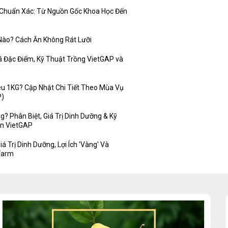
 Chuẩn Xác: Từ Nguồn Gốc Khoa Học Đến
ào? Cách Ăn Không Rát Lưỡi
 Đặc Điểm, Kỹ Thuật Trồng VietGAP và
u 1KG? Cập Nhật Chi Tiết Theo Mùa Vụ
P)
? Phân Biệt, Giá Trị Dinh Dưỡng & Kỹ
ẩn VietGAP
á Trị Dinh Dưỡng, Lợi Ích 'Vàng' Và
Farm