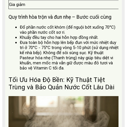
Gia giảm
Thê
Quy trình hòa trộn và đun nhẹ – Bước cuối cùng
Đổ phần nước cốt khóm (để nguội bớt xuống 70°C)
vào phần nước cốt sơ ri.
Khuấy đều tay cho hai hỗn hợp đồng nhất.
Đưa toàn bộ hỗn hợp lên bếp đun với mức nhiệt duy
trì ở 70°C - 75°C trong vòng 5-10 phút (sử dụng nhiệt
kế nhà bếp). Không để sôi sùng sục. Kỹ thuật
Pasteur hóa nhẹ (Thanh trùng) này giúp tiêu diệt vi
khuẩn, men mốc mà vẫn giữ được màu đỏ tươi và
bảo vệ Vitamin C tối đa.
Tối Ưu Hóa Độ Bền: Kỹ Thuật Tiệt
Trùng và Bảo Quản Nước Cốt Lâu Dài