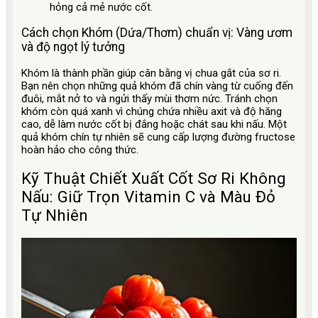
hỏng cả mẻ nước cốt.
Cách chọn Khóm (Dứa/Thơm) chuẩn vị: Vàng ươm
và độ ngọt lý tưởng
Khóm là thành phần giúp cân bằng vị chua gắt của sơ ri.
Bạn nên chọn những quả khóm đã chín vàng từ cuống đến
đuôi, mắt nở to và ngửi thấy mùi thơm nức. Tránh chọn
khóm còn quá xanh vì chúng chứa nhiều axit và độ hăng
cao, dễ làm nước cốt bị đắng hoặc chát sau khi nấu. Một
quả khóm chín tự nhiên sẽ cung cấp lượng đường fructose
hoàn hảo cho công thức.
Kỹ Thuật Chiết Xuất Cốt Sơ Ri Không
Nấu: Giữ Trọn Vitamin C và Màu Đỏ
Tự Nhiên