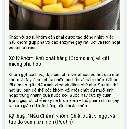
Khác với sơ ri, khóm cần phải được tác động nhiệt. Việc
nấu khóm giúp phá vỡ các enzyme gây rát lưỡi và kích hoạt
pectin tự nhiên.
Xử lý Khóm: Khử chất hăng (Bromelain) và cắt
miếng phù hợp
Khóm gọt sạch vỏ, đặc biệt phải khoét sâu bỏ hết các mắt
khóm vì đây là nơi chứa nhiều bụi bẩn và nấm mốc. Cắt bỏ
lõi cứng ở giữa để tránh vị xơ và đắng nhè nhẹ. Sau khi thái
hạt lựu, bạn có thể xóc khóm với một chút xíu muối tinh
hoặc trụng nhanh qua nước sôi. Bước này cực kỳ quan
trọng giúp ức chế enzyme Bromelain - thủ phạm chính gây
ra cảm giác rát lưỡi, hăng hắc khi ăn khóm.
Kỹ thuật "Nấu Chậm" Khóm: Chiết xuất vị ngọt và
tạo độ sánh tự nhiên (Pectin)