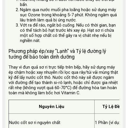
bẩn.
Ngâm qua nước muối pha loãng hoặc sử dụng máy
sục Ozone trong khoảng 5-7 phút. Không ngâm quá
lâu tránh làm quả bị úng nước.
Vớt ra để ráo, ngắt bỏ cuống. Nếu có thời gian, bạn
có thể tách bỏ hạt trước khi xay ép. Hạt sơ ri chứa
một số hợp chất có thể gây ra vị chát nhẹ nếu bị
nghiền nát.
Phương pháp ép/xay "Lạnh" và Tỷ lệ đường lý
tưởng để bảo toàn dinh dưỡng
Thay vì đun quả sơ ri trực tiếp trên bếp, hãy sử dụng máy
ép chậm hoặc xay nhuyễn rồi lọc qua rây/túi vải mùng thật
kỹ để lấy nước cốt thô. Nước cốt thô này sẽ được ngâm
với đường để tạo thành si-rô lạnh, hoặc chỉ được gia nhiệt
rất nhẹ (không vượt quá 60-70°C) để đường hòa tan hoàn
toàn mà không làm bốc hơi Vitamin C.
Nguyên Liệu
Tỷ Lệ Đề Xu
Nước cốt sơ ri nguyên chất
1 Phần (ví dụ: 1 lít