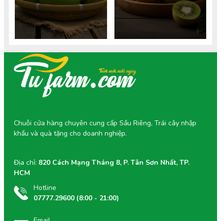
cân. Tìm hiểu giá trị dinh
xiêm chuẩn VietGAP tốt cho
dưỡng chi tiết.
mẹ và thai nhi.
Chuỗi cửa hàng chuyên cung cấp Sầu Riêng, Trái cây nhập
khẩu và quà tặng cho doanh nghiệp.
Địa chỉ:
820 Cách Mạng Tháng 8, P. Tân Sơn Nhất, TP.
HCM
Hotline
07777.29600 (8:00 - 21:00)
Email