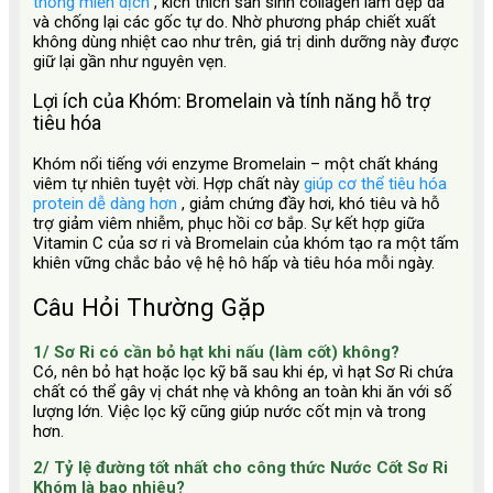
thống miễn dịch
, kích thích sản sinh collagen làm đẹp da
và chống lại các gốc tự do. Nhờ phương pháp chiết xuất
không dùng nhiệt cao như trên, giá trị dinh dưỡng này được
giữ lại gần như nguyên vẹn.
Lợi ích của Khóm: Bromelain và tính năng hỗ trợ
tiêu hóa
Khóm nổi tiếng với enzyme Bromelain – một chất kháng
viêm tự nhiên tuyệt vời. Hợp chất này
giúp cơ thể tiêu hóa
protein dễ dàng hơn
, giảm chứng đầy hơi, khó tiêu và hỗ
trợ giảm viêm nhiễm, phục hồi cơ bắp. Sự kết hợp giữa
Vitamin C của sơ ri và Bromelain của khóm tạo ra một tấm
khiên vững chắc bảo vệ hệ hô hấp và tiêu hóa mỗi ngày.
Câu Hỏi Thường Gặp
1/ Sơ Ri có cần bỏ hạt khi nấu (làm cốt) không?
Có, nên bỏ hạt hoặc lọc kỹ bã sau khi ép, vì hạt Sơ Ri chứa
chất có thể gây vị chát nhẹ và không an toàn khi ăn với số
lượng lớn. Việc lọc kỹ cũng giúp nước cốt mịn và trong
hơn.
2/ Tỷ lệ đường tốt nhất cho công thức Nước Cốt Sơ Ri
Khóm là bao nhiêu?