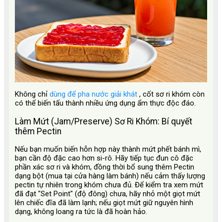
Không chỉ
dùng để pha nước giải khát
, cốt sơ ri khóm còn
có thể biến tấu thành nhiều ứng dụng ẩm thực độc đáo.
Làm Mứt (Jam/Preserve) Sơ Ri Khóm: Bí quyết
thêm Pectin
Nếu bạn muốn biến hỗn hợp này thành mứt phết bánh mì,
bạn cần độ đặc cao hơn si-rô. Hãy tiếp tục đun cô đặc
phần xác sơ ri và khóm, đồng thời bổ sung thêm Pectin
dạng bột (mua tại cửa hàng làm bánh) nếu cảm thấy lượng
pectin tự nhiên trong khóm chưa đủ. Để kiểm tra xem mứt
đã đạt "Set Point" (độ đông) chưa, hãy nhỏ một giọt mứt
lên chiếc đĩa đã làm lạnh; nếu giọt mứt giữ nguyên hình
dạng, không loang ra tức là đã hoàn hảo.