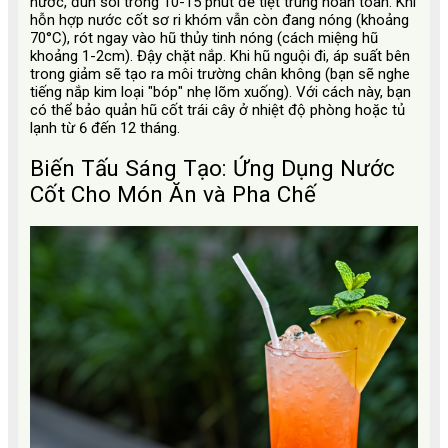
nước, đun sôi trong 10-15 phút để tiệt trùng hoàn toàn. Khi
hỗn hợp nước cốt sơ ri khóm vẫn còn đang nóng (khoảng
70°C), rót ngay vào hũ thủy tinh nóng (cách miệng hũ
khoảng 1-2cm). Đậy chặt nắp. Khi hũ nguội đi, áp suất bên
trong giảm sẽ tạo ra môi trường chân không (bạn sẽ nghe
tiếng nắp kim loại "bóp" nhẹ lõm xuống). Với cách này, bạn
có thể bảo quản hũ cốt trái cây ở nhiệt độ phòng hoặc tủ
lạnh từ 6 đến 12 tháng.
Biến Tấu Sáng Tạo: Ứng Dụng Nước
Cốt Cho Món Ăn và Pha Chế