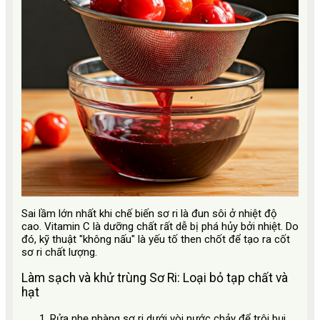
Sai lầm lớn nhất khi chế biến sơ ri là đun sôi ở nhiệt độ
cao. Vitamin C là dưỡng chất rất dễ bị phá hủy bởi nhiệt. Do
đó, kỹ thuật "không nấu" là yếu tố then chốt để tạo ra cốt
sơ ri chất lượng.
Làm sạch và khử trùng Sơ Ri: Loại bỏ tạp chất và
hạt
Rửa nhẹ nhàng sơ ri dưới vòi nước chảy để trôi bụi