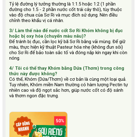
Tỷ lệ đường lý tưởng thường là 1:1.5 hoặc 1:2 (1 phần
đường cho 1.5 - 2 phần nước cốt trái cây thô), tùy thuộc
vào độ chua của Sơ Ri và mục đích sử dụng. Nên điều
chỉnh theo khẩu vị cá nhân.
3/ Làm thế nào để nước cốt Sơ Ri Khóm không bị đục
hoặc bị oxy hóa (chuyển màu nâu)?
Để tránh bị đục, cần lọc kỹ bã Sơ Ri bằng vải mùng. Để giữ
màu, thực hiện kỹ thuật Pasteur hóa nhẹ (không đun sôi)
cho Sơ Ri để bảo toàn sắc tố và đóng nắp kín ngay khi còn
nóng.
4/ Tôi có thể thay Khóm bằng Dứa (Thơm) trong công
thức này được không?
Có thể, Khóm (Dứa/Thơm) về cơ bản là cùng một loại quả.
Tuy nhiên, Khóm miền Nam thường có hàm lượng Pectin tự
nhiên cao và độ ngọt sắc hơn, giúp nước cốt có độ sánh
và thơm ngon đặc trưng.
50%