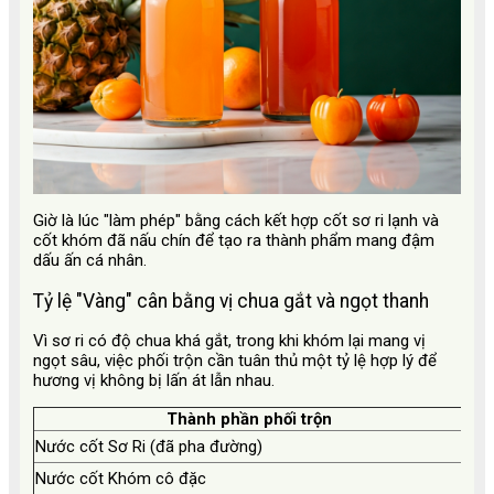
Giờ là lúc "làm phép" bằng cách kết hợp cốt sơ ri lạnh và
cốt khóm đã nấu chín để tạo ra thành phẩm mang đậm
dấu ấn cá nhân.
Tỷ lệ "Vàng" cân bằng vị chua gắt và ngọt thanh
Vì sơ ri có độ chua khá gắt, trong khi khóm lại mang vị
ngọt sâu, việc phối trộn cần tuân thủ một tỷ lệ hợp lý để
hương vị không bị lấn át lẫn nhau.
Thành phần phối trộn
Nước cốt Sơ Ri (đã pha đường)
2 P
Nước cốt Khóm cô đặc
1 P