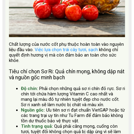
Chất lượng của nước cốt phụ thuộc hoàn toàn vào nguyên
liệu đầu vào.
Việc lựa chọn trái cây tươi, sạch
không chỉ
quyết định hương vị mà còn đảm bảo an toàn cho sức
khỏe.
Tiêu chí chọn Sơ Ri: Quả chín mọng, không dập nát
và nguồn gốc minh bạch
Độ chín:
Phải chọn những quả sơ ri chín đỏ rực. Sơ ri
chín tới chứa hàm lượng Vitamin C cao nhất và
mang lại màu đỏ tự nhiên tuyệt đẹp cho nước cốt.
Sơ ri xanh sẽ làm nước bị chát và màu xỉn.
Nguồn gốc:
Ưu tiên sơ ri đạt chuẩn VietGAP hoặc từ
các trang trại uy tín như Tu Farm để đảm bảo không
tồn dư thuốc bảo vệ thực vật.
Tình trạng quả:
Quả phải căng mọng, cuống còn
tươi, tuyệt đối không chọn quả bị dập úng vì sẽ làm