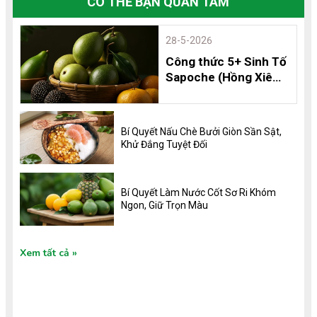
CÓ THỂ BẠN QUAN TÂM
28-5-2026
Công thức 5+ Sinh Tố
Sapoche (Hồng Xiêm)
Thơm Ngon, Bổ
Dưỡng và 8 Lợi Ích
Không Thể Bỏ Qua
Bí Quyết Nấu Chè Bưởi Giòn Sần Sật,
Khử Đắng Tuyệt Đối
Bí Quyết Làm Nước Cốt Sơ Ri Khóm
Ngon, Giữ Trọn Màu
Xem tất cả
TIN TỨC MỚI