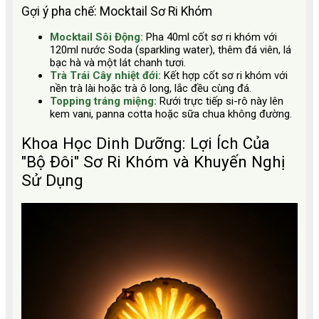
Gợi ý pha chế: Mocktail Sơ Ri Khóm
Mocktail Sôi Động:
Pha 40ml cốt sơ ri khóm với
120ml nước Soda (sparkling water), thêm đá viên, lá
bạc hà và một lát chanh tươi.
Trà Trái Cây nhiệt đới:
Kết hợp cốt sơ ri khóm với
nền trà lài hoặc trà ô long, lắc đều cùng đá.
Topping tráng miệng:
Rưới trực tiếp si-rô này lên
kem vani, panna cotta hoặc sữa chua không đường.
Khoa Học Dinh Dưỡng: Lợi Ích Của
"Bộ Đôi" Sơ Ri Khóm và Khuyến Nghị
Sử Dụng