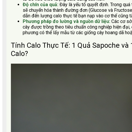
Độ chín của quả:
Đây là yếu tố quyết định. Trong quá
sẽ chuyển hóa thành đường đơn (Glucose và Fructose).
dẫn đến lượng calo thực tế bạn nạp vào cơ thể cũng tă
Phương pháp đo lường và nguồn dữ liệu:
Các cơ sở
cây được trồng theo tiêu chuẩn công nghiệp hiện đại, c
phương có thể lấy mẫu từ các giống cây hoang dã hoặc
Tính Calo Thực Tế: 1 Quả Sapoche và 
Calo?