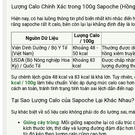
Lượng Calo Chính Xác trong 100g Sapoche (Hồng
Hiện nay, có hai luồng thông tin phổ biến nhất khi nhắc đ
rằng sapoche rất ít calo, bên còn lại lại khẳng định đây là 
Lượng Calo
Nguồn Dữ Liệu
/ 100g
Viện Dinh Dưỡng / Bộ Y Tế
Khoảng 48 -
Thường được dùn
(Việt Nam)
50 kcal
hồng xiêm truyề
USDA (Bộ Nông nghiệp Hoa
Khoảng 83
Được chấp nhận 
Kỳ) / Quốc Tế
kcal
lượng đường thự
Sự chênh lệch giữa 48 kcal và 83 kcal là khá lớn. Tuy nhiên,
kcal / 100g
làm tiêu chuẩn. Việc áp dụng mức calo cao hơn
cách an toàn, tránh tình trạng tính toán sai lệch dẫn đến 
Tại Sao Lượng Calo của Sapoche Lại Khác Nhau?
Sự khác biệt về số liệu calo không phải do đo lường sai, mà
Giống cây trồng:
Mỗi giống sapoche lại có cấu trúc 
kích thước lớn, thịt dày và lượng đường đậm đặc hơn 
từ đó kéo theo lượng calo cũng cao hơn.