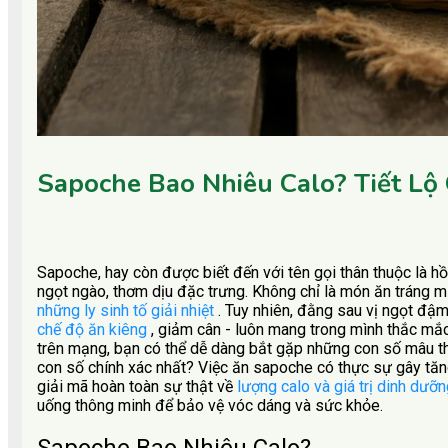
Sapoche Bao Nhiêu Calo? Tiết L
Sapoche, hay còn được biết đến với tên gọi thân thuộc là h
ngọt ngào, thơm dịu đặc trưng. Không chỉ là món ăn tráng m
những ly sinh tố giải nhiệt
. Tuy nhiên, đằng sau vị ngọt đậm
chế độ ăn kiêng
, giảm cân - luôn mang trong mình thắc mắc
trên mạng, bạn có thể dễ dàng bắt gặp những con số mâu th
con số chính xác nhất? Việc ăn sapoche có thực sự gây tăng
giải mã hoàn toàn sự thật về
lượng calo và giá trị dinh dưỡ
uống thông minh để bảo vệ vóc dáng và sức khỏe.