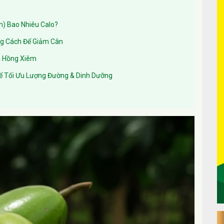
m) Bao Nhiêu Calo?
ng Cách Để Giảm Cân
ủa Hồng Xiêm
ể Tối Ưu Lượng Đường & Dinh Dưỡng