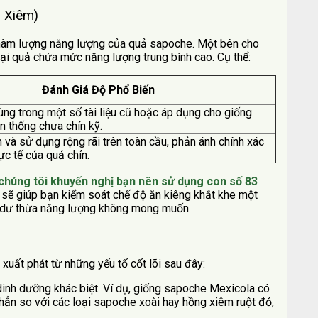
 Xiêm)
ến hàm lượng năng lượng của quả sapoche. Một bên cho
loại quả chứa mức năng lượng trung bình cao. Cụ thể:
Đánh Giá Độ Phổ Biến
g trong một số tài liệu cũ hoặc áp dụng cho giống
n thống chưa chín kỹ.
và sử dụng rộng rãi trên toàn cầu, phản ánh chính xác
c tế của quả chín.
chúng tôi khuyến nghị bạn nên sử dụng con số 83
 sẽ giúp bạn kiểm soát chế độ ăn kiêng khắt khe một
nạp dư thừa năng lượng không mong muốn.
 xuất phát từ những yếu tố cốt lõi sau đây:
dinh dưỡng khác biệt. Ví dụ, giống sapoche Mexicola có
hẳn so với các loại sapoche xoài hay hồng xiêm ruột đỏ,