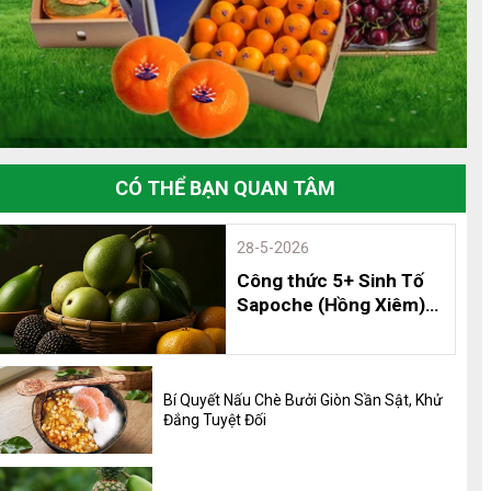
CÓ THỂ BẠN QUAN TÂM
28-5-2026
Công thức 5+ Sinh Tố
Sapoche (Hồng Xiêm)
Thơm Ngon, Bổ Dưỡng
và 8 Lợi Ích Không Thể
Bỏ Qua
Bí Quyết Nấu Chè Bưởi Giòn Sần Sật, Khử
Đắng Tuyệt Đối