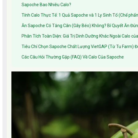
Sapoche Bao Nhiêu Calo?
Tính Calo Thực Tế: 1 Quả Sapoche và 1 Ly Sinh Tố (Chế phẩ
Ăn Sapoche Có Tăng Cân (Gây Béo) Không? Bí Quyết Ăn Đú
Phân Tích Toàn Diện: Giá Trị Dinh Dưỡng Khác Ngoài Calo c
Tiêu Chí Chọn Sapoche Chất Lượng VietGAP (Từ Tu Farm) Đ
Các Câu Hỏi Thường Gặp (FAQ) Về Calo Của Sapoche