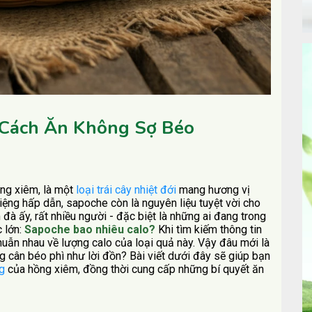
ộ Cách Ăn Không Sợ Béo
ồng xiêm, là một
loại trái cây nhiệt đới
mang hương vị
iệng hấp dẫn, sapoche còn là nguyên liệu tuyệt vời cho
 đà ấy, rất nhiều người - đặc biệt là những ai đang trong
 lớn:
Sapoche bao nhiêu calo?
Khi tìm kiếm thông tin
uẫn nhau về lượng calo của loại quả này. Vậy đâu mới là
 cân béo phì như lời đồn? Bài viết dưới đây sẽ giúp bạn
ng
của hồng xiêm, đồng thời cung cấp những bí quyết ăn