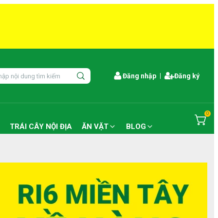
Đăng nhập
Đăng ký
0
TRÁI CÂY NỘI ĐỊA
ĂN VẶT
BLOG