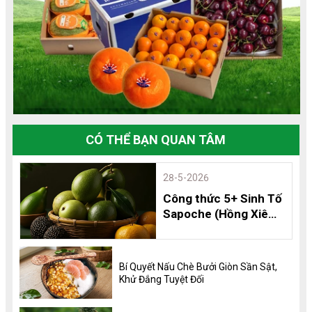
CÓ THỂ BẠN QUAN TÂM
28-5-2026
Công thức 5+ Sinh Tố
Sapoche (Hồng Xiêm)
Thơm Ngon, Bổ
Dưỡng và 8 Lợi Ích
Không Thể Bỏ Qua
Bí Quyết Nấu Chè Bưởi Giòn Sần Sật,
Khử Đắng Tuyệt Đối