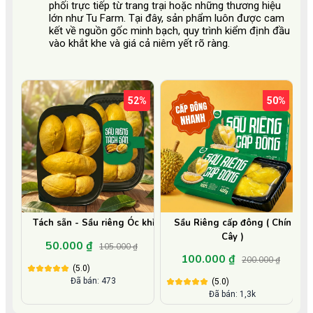
phối trực tiếp từ trang trại hoặc những thương hiệu
lớn như Tu Farm. Tại đây, sản phẩm luôn được cam
kết về nguồn gốc minh bạch, quy trình kiểm định đầu
vào khắt khe và giá cả niêm yết rõ ràng.
52%
50%
Tách sẵn - Sầu riêng Óc khỉ
Sầu Riêng cấp đông ( Chín
Cây )
50.000 ₫
105.000 ₫
100.000 ₫
200.000 ₫
(5.0)
Đã bán: 473
(5.0)
Đã bán: 1,3k