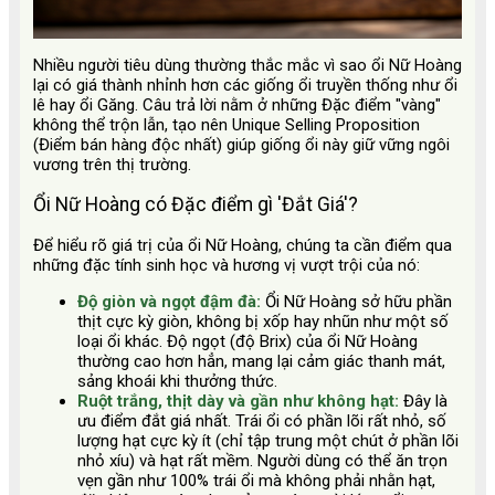
Nhiều người tiêu dùng thường thắc mắc vì sao ổi Nữ Hoàng
lại có giá thành nhỉnh hơn các giống ổi truyền thống như ổi
lê hay ổi Găng. Câu trả lời nằm ở những Đặc điểm "vàng"
không thể trộn lẫn, tạo nên Unique Selling Proposition
(Điểm bán hàng độc nhất) giúp giống ổi này giữ vững ngôi
vương trên thị trường.
Ổi Nữ Hoàng có Đặc điểm gì 'Đắt Giá'?
Để hiểu rõ giá trị của ổi Nữ Hoàng, chúng ta cần điểm qua
những đặc tính sinh học và hương vị vượt trội của nó:
Độ giòn và ngọt đậm đà:
Ổi Nữ Hoàng sở hữu phần
thịt cực kỳ giòn, không bị xốp hay nhũn như một số
loại ổi khác. Độ ngọt (độ Brix) của ổi Nữ Hoàng
thường cao hơn hẳn, mang lại cảm giác thanh mát,
sảng khoái khi thưởng thức.
Ruột trắng, thịt dày và gần như không hạt:
Đây là
ưu điểm đắt giá nhất. Trái ổi có phần lõi rất nhỏ, số
lượng hạt cực kỳ ít (chỉ tập trung một chút ở phần lõi
nhỏ xíu) và hạt rất mềm. Người dùng có thể ăn trọn
vẹn gần như 100% trái ổi mà không phải nhằn hạt,