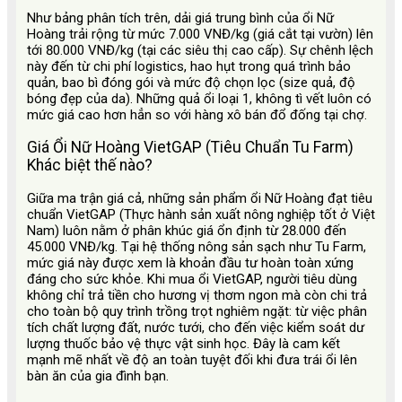
Như bảng phân tích trên, dải giá trung bình của ổi Nữ
Hoàng trải rộng từ mức 7.000 VNĐ/kg (giá cắt tại vườn) lên
tới 80.000 VNĐ/kg (tại các siêu thị cao cấp). Sự chênh lệch
này đến từ chi phí logistics, hao hụt trong quá trình bảo
quản, bao bì đóng gói và mức độ chọn lọc (size quả, độ
bóng đẹp của da). Những quả ổi loại 1, không tì vết luôn có
mức giá cao hơn hẳn so với hàng xô bán đổ đống tại chợ.
Giá Ổi Nữ Hoàng VietGAP (Tiêu Chuẩn Tu Farm)
Khác biệt thế nào?
Giữa ma trận giá cả, những sản phẩm ổi Nữ Hoàng đạt tiêu
chuẩn VietGAP (Thực hành sản xuất nông nghiệp tốt ở Việt
Nam) luôn nằm ở phân khúc giá ổn định từ 28.000 đến
45.000 VNĐ/kg. Tại hệ thống nông sản sạch như Tu Farm,
mức giá này được xem là khoản đầu tư hoàn toàn xứng
đáng cho sức khỏe. Khi mua ổi VietGAP, người tiêu dùng
không chỉ trả tiền cho hương vị thơm ngon mà còn chi trả
cho toàn bộ quy trình trồng trọt nghiêm ngặt: từ việc phân
tích chất lượng đất, nước tưới, cho đến việc kiểm soát dư
lượng thuốc bảo vệ thực vật sinh học. Đây là cam kết
mạnh mẽ nhất về độ an toàn tuyệt đối khi đưa trái ổi lên
bàn ăn của gia đình bạn.