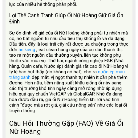
lực của nhiều hệ thống phân phối.
Lợi Thế Cạnh Tranh Giúp Ổi Nữ Hoàng Giữ Giá Ổn
Định
Sự ổn định về giá của ổi Nữ Hoàng không phải tự nhiên mà
có, nó bắt nguồn từ nhu cầu tiêu thụ khổng lồ và đa dạng.
Đầu tiên, đây là loại trái cây rất được ưa chuộng trong thực
đơn
ăn kiêng
, eat clean hàng ngày của cư dân thành thị,
tạo ra một nguồn cầu thường xuyên, liên tục không phụ
thuộc vào mùa vụ. Thứ hai, ngành công nghiệp F&B (Nhà
hàng, Quán cafe, Nước ép) đánh giá rất cao ổi Nữ Hoàng vì
tỷ lệ hao hụt thấp (do không có hạt), cho ra
nước ép màu
trắng xanh
đẹp mắt, vị ngọt thanh tự nhiên ít cần pha thêm
đường. Hơn nữa, tiềm năng xuất khẩu giống ổi này sang
các thị trường khó tính ngày càng mở rộng nhờ áp dụng
hiệu quả quy chuẩn VietGAP và GlobalGAP. Nhờ đa dạng
hóa được đầu ra, giá ổi Nữ Hoàng hiếm khi rơi vào tình
cảnh "được mùa rớt giá, giải cứu nông sản" như các loại ổi
truyền thống.
Câu Hỏi Thường Gặp (FAQ) Về Giá Ổi
Nữ Hoàng