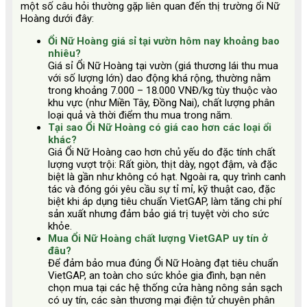
một số câu hỏi thường gặp liên quan đến thị trường ổi Nữ
Hoàng dưới đây:
Ổi Nữ Hoàng giá sỉ tại vườn hôm nay khoảng bao
nhiêu?
Giá sỉ Ổi Nữ Hoàng tại vườn (giá thương lái thu mua
với số lượng lớn) dao động khá rộng, thường nằm
trong khoảng 7.000 – 18.000 VNĐ/kg tùy thuộc vào
khu vực (như Miền Tây, Đồng Nai), chất lượng phân
loại quả và thời điểm thu mua trong năm.
Tại sao Ổi Nữ Hoàng có giá cao hơn các loại ổi
khác?
Giá Ổi Nữ Hoàng cao hơn chủ yếu do đặc tính chất
lượng vượt trội: Rất giòn, thịt dày, ngọt đậm, và đặc
biệt là gần như không có hạt. Ngoài ra, quy trình canh
tác và đóng gói yêu cầu sự tỉ mỉ, kỹ thuật cao, đặc
biệt khi áp dụng tiêu chuẩn VietGAP, làm tăng chi phí
sản xuất nhưng đảm bảo giá trị tuyệt vời cho sức
khỏe.
Mua Ổi Nữ Hoàng chất lượng VietGAP uy tín ở
đâu?
Để đảm bảo mua đúng Ổi Nữ Hoàng đạt tiêu chuẩn
VietGAP, an toàn cho sức khỏe gia đình, bạn nên
chọn mua tại các hệ thống cửa hàng nông sản sạch
có uy tín, các sàn thương mại điện tử chuyên phân