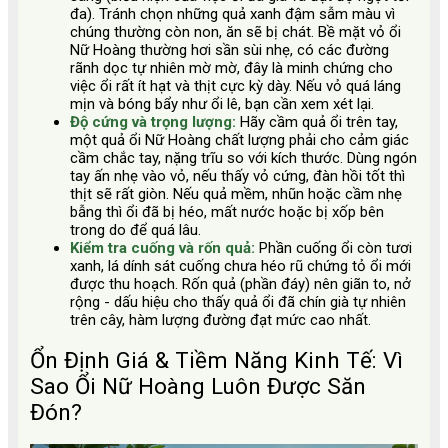
đa). Tránh chọn những quả xanh đậm sẫm màu vì
chúng thường còn non, ăn sẽ bị chát. Bề mặt vỏ ổi
Nữ Hoàng thường hơi sần sùi nhẹ, có các đường
rãnh dọc tự nhiên mờ mờ, đây là minh chứng cho
việc ổi rất ít hạt và thịt cực kỳ dày. Nếu vỏ quá láng
mịn và bóng bẩy như ổi lê, bạn cần xem xét lại.
Độ cứng và trọng lượng:
Hãy cầm quả ổi trên tay,
một quả ổi Nữ Hoàng chất lượng phải cho cảm giác
cầm chắc tay, nặng trĩu so với kích thước. Dùng ngón
tay ấn nhẹ vào vỏ, nếu thấy vỏ cứng, đàn hồi tốt thì
thịt sẽ rất giòn. Nếu quả mềm, nhũn hoặc cầm nhẹ
bẫng thì ổi đã bị héo, mất nước hoặc bị xốp bên
trong do để quá lâu.
Kiểm tra cuống và rốn quả:
Phần cuống ổi còn tươi
xanh, lá dính sát cuống chưa héo rũ chứng tỏ ổi mới
được thu hoạch. Rốn quả (phần đáy) nên giãn to, nở
rộng - dấu hiệu cho thấy quả ổi đã chín già tự nhiên
trên cây, hàm lượng đường đạt mức cao nhất.
Ổn Định Giá & Tiềm Năng Kinh Tế: Vì
Sao Ổi Nữ Hoàng Luôn Được Săn
Đón?