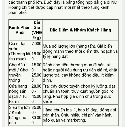
các thành phố lớn. Dưới đây là bảng tổng hợp dải giá ổi Nữ
Hoàng chi tiết được cập nhật mới nhất theo từng kênh
phân phối:
Dải
Kênh Phân
Giá
Đặc Điểm & Nhóm Khách Hàng
Phối
(VNĐ
/kg)
Giá sỉ tại
7.000
Mua số lượng lớn (hàng tấn). Giá biến
vườn
-
động mạnh theo thời điểm thu hoạch và
(Thương lái
18.00
tỷ lệ hàng dạt.
thu mua)
0
Chợ đầu
15.00
Dành cho tiểu thương mua đi bán lại
mối / Chợ
0 -
hoặc người tiêu dùng ưu tiên giá rẻ, chất
truyền
25.00
lượng trái cây không đồng đều, ít kiểm
thống
0
định.
Cửa hàng
28.00
Trái cây được tuyển chọn kỹ lưỡng, đạt
nông sản
0 -
chuẩn an toàn, truy xuất nguồn gốc rõ
sạch / Tu
45.00
ràng. Phù hợp gia đình chú trọng sức
Farm
0
khỏe.
Siêu thị lớn
35.00
Hàng chuẩn loại 1, bao bì đẹp, đóng gói
/ Kênh
0 -
cẩn thận. Chịu nhiều chi phí vận hành,
hàng cao
80.00
bảo quản và marketing.
cấp
0