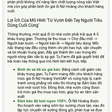
phân phối không chỉ nâng tầm chất lượng nông sản Việt
mà còn góp phần bình ổn giá ổi Nữ Hoàng cho khách hàng
cuối.
Lợi Ích Của Mô Hình 'Từ Vườn Đến Tay Người Tiêu
Dùng Cuối Cùng'
Thông thường, một quả ổi từ nhà vườn phải trải qua 4-5
khâu trung gian: Thương lái thu mua -> Chợ đầu mối ->
Người bán buôn -> Người bán lẻ -> Người tiêu dùng. Mỗi
nấc thang này đều cộng thêm chi phí hao hụt, vận chuyển
và lợi nhuận trung gian, đẩy giá thành lên cao trong khi
người nông dân vẫn bị ép giá. Tu Farm đã giải quyết triệt để
bài toán này thông qua mô hình liên kết trực tiếp:
Bình ổn và tối ưu giá bán:
Bằng cách cắt giảm các
khâu trung gian, Tu Farm mang đến cho khách hàng
mức giá ổi Nữ Hoàng VietGAP vô cùng hợp lý, cạnh
tranh sòng phẳng với siêu thị nhưng lại đảm bảo độ
tươi mới vượt trội. Đồng thời, nhà vườn cũng được
trả mức giá thu mua cao hơn, giúp họ an tâm sản
xuất.
Đảm bảo độ tươi ngon 100%:
Ổi Nữ Hoàng được
thu hoạch vào sáng sớm lúc sương chưa tan, sau đó
lập tức chuyển về xưởng đóng gói, phân loại và đưa