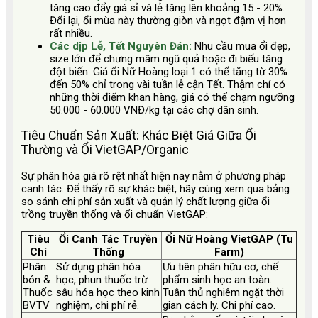
tăng cao đẩy giá sỉ và lẻ tăng lên khoảng 15 - 20%.
Đổi lại, ổi mùa này thường giòn và ngọt đậm vị hơn
rất nhiều.
Các dịp Lễ, Tết Nguyên Đán:
Nhu cầu mua ổi đẹp,
size lớn để chưng mâm ngũ quả hoặc đi biếu tăng
đột biến. Giá ổi Nữ Hoàng loại 1 có thể tăng từ 30%
đến 50% chỉ trong vài tuần lễ cận Tết. Thậm chí có
những thời điểm khan hàng, giá có thể chạm ngưỡng
50.000 - 60.000 VNĐ/kg tại các chợ dân sinh.
Tiêu Chuẩn Sản Xuất: Khác Biệt Giá Giữa Ổi
Thường và Ổi VietGAP/Organic
Sự phân hóa giá rõ rệt nhất hiện nay nằm ở phương pháp
canh tác. Để thấy rõ sự khác biệt, hãy cùng xem qua bảng
so sánh chi phí sản xuất và quản lý chất lượng giữa ổi
trồng truyền thống và ổi chuẩn VietGAP:
Tiêu
Ổi Canh Tác Truyền
Ổi Nữ Hoàng VietGAP (Tu
Chí
Thống
Farm)
Phân
Sử dụng phân hóa
Ưu tiên phân hữu cơ, chế
bón &
học, phun thuốc trừ
phẩm sinh học an toàn.
Thuốc
sâu hóa học theo kinh
Tuân thủ nghiêm ngặt thời
BVTV
nghiệm, chi phí rẻ.
gian cách ly. Chi phí cao.