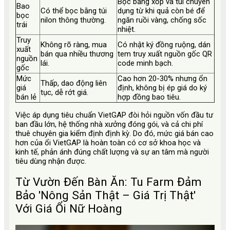
Bọc bằng xốp và túi chuyên
Bao
Có thể bọc bằng túi
dụng từ khi quả còn bé để
bọc
nilon thông thường.
ngăn ruồi vàng, chống sốc
trái
nhiệt.
Truy
Không rõ ràng, mua
Có nhật ký đồng ruộng, dán
xuất
bán qua nhiều thương
tem truy xuất nguồn gốc QR
nguồn
lái.
code minh bạch.
gốc
Mức
Cao hơn 20-30% nhưng ổn
Thấp, dao động liên
giá
định, không bị ép giá do ký
tục, dễ rớt giá.
bán lẻ
hợp đồng bao tiêu.
Việc áp dụng tiêu chuẩn VietGAP đòi hỏi nguồn vốn đầu tư
ban đầu lớn, hệ thống nhà xưởng đóng gói, và cả chi phí
thuê chuyên gia kiểm định định kỳ. Do đó, mức giá bán cao
hơn của ổi VietGAP là hoàn toàn có cơ sở khoa học và
kinh tế, phản ánh đúng chất lượng và sự an tâm mà người
tiêu dùng nhận được.
Từ Vườn Đến Bàn Ăn: Tu Farm Đảm
Bảo 'Nông Sản Thật – Giá Trị Thật'
Với Giá Ổi Nữ Hoàng