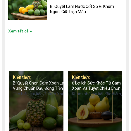
Bí Quyết Làm Nước Cốt Sơ Ri Khóm
Ngon, Giữ Trọn Màu
Xem tất cả
TIN TỨC MỚI
Kiến thức
Kiến thức
Bí Quyết Chọn Cam Xoàn Lai
6 Lợi Ích Sức Khỏe Từ Cam
Vung Chuẩn Dấu Đồng Tiền
Xoàn Và Tuyệt Chiêu Chọn
Quả
Tìm hiểu chi tiết về Cam Xoàn
Khám phá chi tiết đặc điểm,
Lai Vung: Đặc điểm nhận
nguồn gốc, giá trị dinh dưỡng
dạng dấu đồng tiền, giá trị
và bí quyết chọn mua cam
dinh dưỡng chống ung thư,
xoàn chuẩn ngon. Trải
cách phân biệt hàng chuẩn
nghiệm cam xoàn VietGAP
VietGAP và mẹo chọn mua từ
an toàn, chất lượng từ Tu
Tu Farm.
Farm.