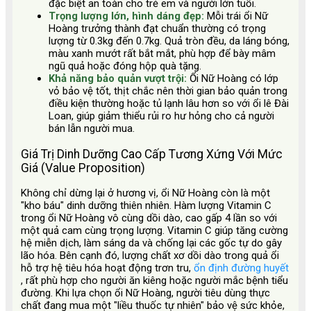
đặc biệt an toàn cho trẻ em và người lớn tuổi.
Trọng lượng lớn, hình dáng đẹp:
Mỗi trái ổi Nữ
Hoàng trưởng thành đạt chuẩn thường có trọng
lượng từ 0.3kg đến 0.7kg. Quả tròn đều, da láng bóng,
màu xanh mướt rất bắt mắt, phù hợp để bày mâm
ngũ quả hoặc đóng hộp quà tặng.
Khả năng bảo quản vượt trội:
Ổi Nữ Hoàng có lớp
vỏ bảo vệ tốt, thịt chắc nên thời gian bảo quản trong
điều kiện thường hoặc tủ lạnh lâu hơn so với ổi lê Đài
Loan, giúp giảm thiểu rủi ro hư hỏng cho cả người
bán lẫn người mua.
Giá Trị Dinh Dưỡng Cao Cấp Tương Xứng Với Mức
Giá (Value Proposition)
Không chỉ dừng lại ở hương vị, ổi Nữ Hoàng còn là một
"kho báu" dinh dưỡng thiên nhiên. Hàm lượng Vitamin C
trong ổi Nữ Hoàng vô cùng dồi dào, cao gấp 4 lần so với
một quả cam cùng trọng lượng. Vitamin C giúp tăng cường
hệ miễn dịch, làm sáng da và chống lại các gốc tự do gây
lão hóa. Bên cạnh đó, lượng chất xơ dồi dào trong quả ổi
hỗ trợ hệ tiêu hóa hoạt động trơn tru,
ổn định đường huyết
, rất phù hợp cho người ăn kiêng hoặc người mắc bệnh tiểu
đường. Khi lựa chọn ổi Nữ Hoàng, người tiêu dùng thực
chất đang mua một "liều thuốc tự nhiên" bảo vệ sức khỏe,