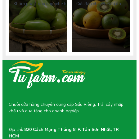
Béo
Cho Mẹ
Khám phá 1 quả sapoche bao
Giải đáp chi tiết: Bầu ăn
nhiêu calo, lượng calo trong
sapoche được không? Khám
sinh tố sapoche và bí quyết
phá 5 lợi ích vàng, liều lượng
ăn hồng xiêm không lo tăng
an toàn và cách chọn hồng
cân. Tìm hiểu giá trị dinh
xiêm chuẩn VietGAP tốt cho
dưỡng chi tiết.
mẹ và thai nhi.
Chuỗi cửa hàng chuyên cung cấp Sầu Riêng, Trái cây nhập
khẩu và quà tặng cho doanh nghiệp.
Địa chỉ:
820 Cách Mạng Tháng 8, P. Tân Sơn Nhất, TP.
HCM