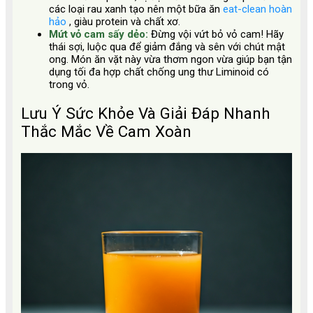
các loại rau xanh tạo nên một bữa ăn
eat-clean hoàn
hảo
, giàu protein và chất xơ.
Mứt vỏ cam sấy dẻo:
Đừng vội vứt bỏ vỏ cam! Hãy
thái sợi, luộc qua để giảm đắng và sên với chút mật
ong. Món ăn vặt này vừa thơm ngon vừa giúp bạn tận
dụng tối đa hợp chất chống ung thư Liminoid có
trong vỏ.
Lưu Ý Sức Khỏe Và Giải Đáp Nhanh
Thắc Mắc Về Cam Xoàn