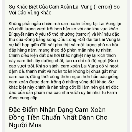
Sự Khác Biệt Của Cam Xoàn Lai Vung (Terroir) So
Với Các Vùng Khác
Không phải ngẫu nhiên mà cam xoàn trồng tại Lai Vung lại
có chất lượng vượt trội hơn hẳn so với các khu vực khác.
Bí quyết nằm ở yếu tố thổ nhưỡng (terroir) và khí hậu đặc
thù của Đồng bằng sông Cửu Long. Đất đai tại Lai Vung là
sự kết hợp giữa đất sét pha thịt và một lượng phù sa bồi
đắp hàng năm, mang theo độ phèn mặn nhẹ tự nhiên.
Chính điều kiện đất đai hơi khắc nghiệt này lại kích thích
cây cam tích lũy dưỡng chất, tạo ra chỉ số độ ngọt (Brix)
cao vượt trội. Khi so sánh, cam xoàn Lai Vung có vị ngọt
đậm đà, thanh mát và hoàn toàn không bị chua gắt như
cam sành, đồng thời cũng thơm ngon hơn hẳn các giống
cam xoàn được đem trồng ở những vùng đất khác. Sự
khác biệt này chính là nền tảng cốt lõi làm nên giá trị độc
đáo của sản phẩm mà các nhà vườn uy tín như Tu Farm
đang cung cấp.
Đặc Điểm Nhận Dạng Cam Xoàn
Đồng Tiền Chuẩn Nhất Dành Cho
Người Mua