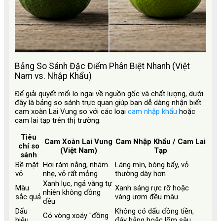
Bảng So Sánh Đặc Điểm Phân Biệt Nhanh (Việt
Nam vs. Nhập Khẩu)
Để giải quyết mối lo ngại về nguồn gốc và chất lượng, dưới
đây là bảng so sánh trực quan giúp bạn dễ dàng nhận biết
cam xoàn Lai Vung so với các loại
cam nhập khẩu
hoặc
cam lai tạp trên thị trường:
Tiêu
Cam Xoàn Lai Vung
Cam Nhập Khẩu / Cam Lai
chí so
(Việt Nam)
Tạp
sánh
Bề mặt
Hơi rám nắng, nhám
Láng mịn, bóng bẩy, vỏ
vỏ
nhẹ, vỏ rất mỏng
thường dày hơn
Xanh lục, ngả vàng tự
Màu
Xanh sáng rực rỡ hoặc
nhiên không đồng
sắc quả
vàng ươm đều màu
đều
Dấu
Không có dấu đồng tiền,
Có vòng xoáy "đồng
hiệu
đáy bằng hoặc lõm sâu