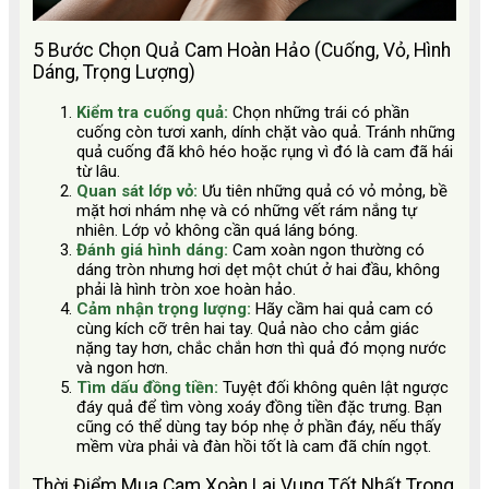
5 Bước Chọn Quả Cam Hoàn Hảo (Cuống, Vỏ, Hình
Dáng, Trọng Lượng)
Kiểm tra cuống quả:
Chọn những trái có phần
cuống còn tươi xanh, dính chặt vào quả. Tránh những
quả cuống đã khô héo hoặc rụng vì đó là cam đã hái
từ lâu.
Quan sát lớp vỏ:
Ưu tiên những quả có vỏ mỏng, bề
mặt hơi nhám nhẹ và có những vết rám nắng tự
nhiên. Lớp vỏ không cần quá láng bóng.
Đánh giá hình dáng:
Cam xoàn ngon thường có
dáng tròn nhưng hơi dẹt một chút ở hai đầu, không
phải là hình tròn xoe hoàn hảo.
Cảm nhận trọng lượng:
Hãy cầm hai quả cam có
cùng kích cỡ trên hai tay. Quả nào cho cảm giác
nặng tay hơn, chắc chắn hơn thì quả đó mọng nước
và ngon hơn.
Tìm dấu đồng tiền:
Tuyệt đối không quên lật ngược
đáy quả để tìm vòng xoáy đồng tiền đặc trưng. Bạn
cũng có thể dùng tay bóp nhẹ ở phần đáy, nếu thấy
mềm vừa phải và đàn hồi tốt là cam đã chín ngọt.
Thời Điểm Mua Cam Xoàn Lai Vung Tốt Nhất Trong