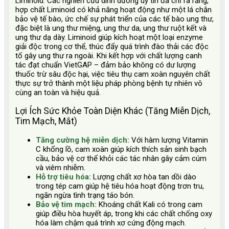
Liminoid. Các nghiên cứu dinh dưỡng uy tín đã chỉ ra rằng,
hợp chất Liminoid có khả năng hoạt động như một lá chắn
bảo vệ tế bào, ức chế sự phát triển của các tế bào ung thư,
đặc biệt là ung thư miệng, ung thư da, ung thư ruột kết và
ung thư dạ dày. Liminoid giúp kích hoạt một loại enzyme
giải độc trong cơ thể, thúc đẩy quá trình đào thải các độc
tố gây ung thư ra ngoài. Khi kết hợp với chất lượng canh
tác đạt chuẩn VietGAP – đảm bảo không có dư lượng
thuốc trừ sâu độc hại, việc tiêu thụ cam xoàn nguyên chất
thực sự trở thành một liệu pháp phòng bệnh tự nhiên vô
cùng an toàn và hiệu quả.
Lợi Ích Sức Khỏe Toàn Diện Khác (Tăng Miễn Dịch,
Tim Mạch, Mắt)
Tăng cường hệ miễn dịch:
Với hàm lượng Vitamin
C khổng lồ, cam xoàn giúp kích thích sản sinh bạch
cầu, bảo vệ cơ thể khỏi các tác nhân gây cảm cúm
và viêm nhiễm.
Hỗ trợ tiêu hóa:
Lượng chất xơ hòa tan dồi dào
trong tép cam giúp hệ tiêu hóa hoạt động trơn tru,
ngăn ngừa tình trạng táo bón.
Bảo vệ tim mạch:
Khoáng chất Kali có trong cam
giúp điều hòa huyết áp, trong khi các chất chống oxy
hóa làm chậm quá trình xơ cứng động mạch.