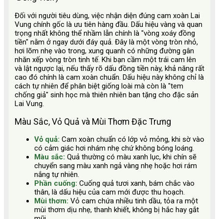
Đối với người tiêu dùng, việc nhận diện đúng cam xoàn Lai
Vung chính gốc là ưu tiên hàng đầu. Dấu hiệu vàng và quan
trọng nhất không thể nhầm lẫn chính là "vòng xoáy đồng
tiền" nằm ở ngay dưới đáy quả. Đây là một vòng tròn nhỏ,
hơi lõm nhẹ vào trong, xung quanh có những đường gân
nhăn xếp vòng tròn tinh tế. Khi bạn cầm một trái cam lên
và lật ngược lại, nếu thấy rõ dấu đồng tiền này, khả năng rất
cao đó chính là cam xoàn chuẩn. Dấu hiệu này không chỉ là
cách tự nhiên để phân biệt giống loài mà còn là "tem
chống giả" sinh học mà thiên nhiên ban tặng cho đặc sản
Lai Vung.
Màu Sắc, Vỏ Quả và Mùi Thơm Đặc Trưng
Vỏ quả:
Cam xoàn chuẩn có lớp vỏ mỏng, khi sờ vào
có cảm giác hơi nhám nhẹ chứ không bóng loáng.
Màu sắc:
Quả thường có màu xanh lục, khi chín sẽ
chuyển sang màu xanh ngả vàng nhẹ hoặc hơi rám
nắng tự nhiên.
Phần cuống:
Cuống quả tươi xanh, bám chắc vào
thân, là dấu hiệu của cam mới được thu hoạch.
Mùi thơm:
Vỏ cam chứa nhiều tinh dầu, tỏa ra một
mùi thơm dịu nhẹ, thanh khiết, không bị hắc hay gắt
mũi.