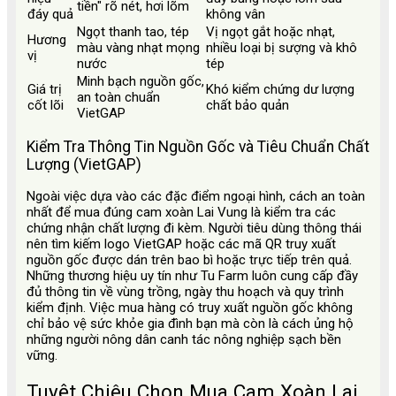
tiền" rõ nét, hơi lõm
đáy quả
không vân
Ngọt thanh tao, tép
Vị ngọt gắt hoặc nhạt,
Hương
màu vàng nhạt mọng
nhiều loại bị sượng và khô
vị
nước
tép
Minh bạch nguồn gốc,
Giá trị
Khó kiểm chứng dư lượng
an toàn chuẩn
cốt lõi
chất bảo quản
VietGAP
Kiểm Tra Thông Tin Nguồn Gốc và Tiêu Chuẩn Chất
Lượng (VietGAP)
Ngoài việc dựa vào các đặc điểm ngoại hình, cách an toàn
nhất để mua đúng cam xoàn Lai Vung là kiểm tra các
chứng nhận chất lượng đi kèm. Người tiêu dùng thông thái
nên tìm kiếm logo VietGAP hoặc các mã QR truy xuất
nguồn gốc được dán trên bao bì hoặc trực tiếp trên quả.
Những thương hiệu uy tín như Tu Farm luôn cung cấp đầy
đủ thông tin về vùng trồng, ngày thu hoạch và quy trình
kiểm định. Việc mua hàng có truy xuất nguồn gốc không
chỉ bảo vệ sức khỏe gia đình bạn mà còn là cách ủng hộ
những người nông dân canh tác nông nghiệp sạch bền
vững.
Tuyệt Chiêu Chọn Mua Cam Xoàn Lai