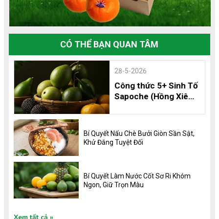
CÓ THỂ BẠN QUAN TÂM
28-5-2026
Công thức 5+ Sinh Tố
Sapoche (Hồng Xiêm)
Thơm Ngon, Bổ
Dưỡng và 8 Lợi Ích
Không Thể Bỏ Qua
Bí Quyết Nấu Chè Bưởi Giòn Sần Sật,
Khử Đắng Tuyệt Đối
Bí Quyết Làm Nước Cốt Sơ Ri Khóm
Ngon, Giữ Trọn Màu
Xem tất cả