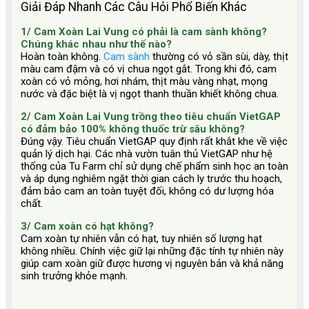
Giải Đáp Nhanh Các Câu Hỏi Phổ Biến Khác
1/ Cam Xoàn Lai Vung có phải là cam sành không?
Chúng khác nhau như thế nào?
Hoàn toàn không.
Cam sành
thường có vỏ sần sùi, dày, thịt
màu cam đậm và có vị chua ngọt gắt. Trong khi đó, cam
xoàn có vỏ mỏng, hơi nhám, thịt màu vàng nhạt, mọng
nước và đặc biệt là vị ngọt thanh thuần khiết không chua.
2/ Cam Xoàn Lai Vung trồng theo tiêu chuẩn VietGAP
có đảm bảo 100% không thuốc trừ sâu không?
Đúng vậy. Tiêu chuẩn VietGAP quy định rất khắt khe về việc
quản lý dịch hại. Các nhà vườn tuân thủ VietGAP như hệ
thống của Tu Farm chỉ sử dụng chế phẩm sinh học an toàn
và áp dụng nghiêm ngặt thời gian cách ly trước thu hoạch,
đảm bảo cam an toàn tuyệt đối, không có dư lượng hóa
chất.
3/ Cam xoàn có hạt không?
Cam xoàn tự nhiên vẫn có hạt, tuy nhiên số lượng hạt
không nhiều. Chính việc giữ lại những đặc tính tự nhiên này
giúp cam xoàn giữ được hương vị nguyên bản và khả năng
sinh trưởng khỏe mạnh.