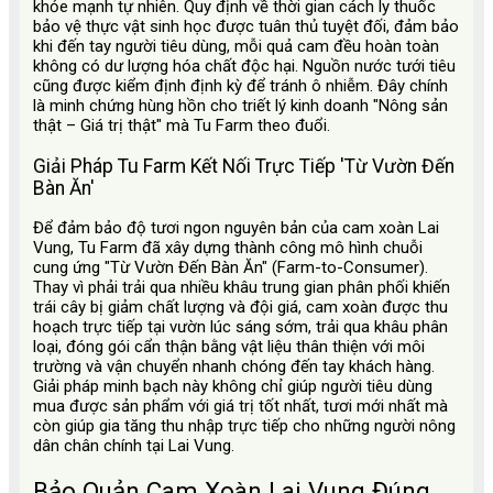
khỏe mạnh tự nhiên. Quy định về thời gian cách ly thuốc
bảo vệ thực vật sinh học được tuân thủ tuyệt đối, đảm bảo
khi đến tay người tiêu dùng, mỗi quả cam đều hoàn toàn
không có dư lượng hóa chất độc hại. Nguồn nước tưới tiêu
cũng được kiểm định định kỳ để tránh ô nhiễm. Đây chính
là minh chứng hùng hồn cho triết lý kinh doanh "Nông sản
thật – Giá trị thật" mà Tu Farm theo đuổi.
Giải Pháp Tu Farm Kết Nối Trực Tiếp 'Từ Vườn Đến
Bàn Ăn'
Để đảm bảo độ tươi ngon nguyên bản của cam xoàn Lai
Vung, Tu Farm đã xây dựng thành công mô hình chuỗi
cung ứng "Từ Vườn Đến Bàn Ăn" (Farm-to-Consumer).
Thay vì phải trải qua nhiều khâu trung gian phân phối khiến
trái cây bị giảm chất lượng và đội giá, cam xoàn được thu
hoạch trực tiếp tại vườn lúc sáng sớm, trải qua khâu phân
loại, đóng gói cẩn thận bằng vật liệu thân thiện với môi
trường và vận chuyển nhanh chóng đến tay khách hàng.
Giải pháp minh bạch này không chỉ giúp người tiêu dùng
mua được sản phẩm với giá trị tốt nhất, tươi mới nhất mà
còn giúp gia tăng thu nhập trực tiếp cho những người nông
dân chân chính tại Lai Vung.
Bảo Quản Cam Xoàn Lai Vung Đúng