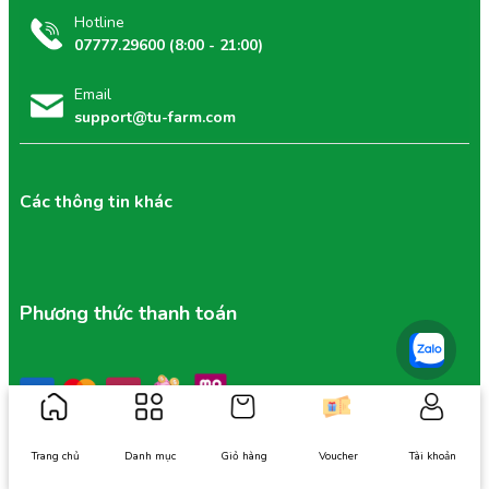
Hotline
07777.29600 (8:00 - 21:00)
Email
support@tu-farm.com
Các thông tin khác
Phương thức thanh toán
Trang chủ
Danh mục
Giỏ hàng
Voucher
Tài khoản
Thông tin