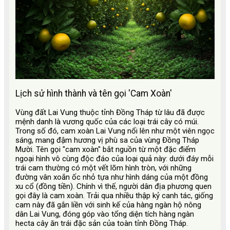
Lịch sử hình thành và tên gọi 'Cam Xoàn'
Vùng đất Lai Vung thuộc tỉnh Đồng Tháp từ lâu đã được
mệnh danh là vương quốc của các loại trái cây có múi.
Trong số đó, cam xoàn Lai Vung nổi lên như một viên ngọc
sáng, mang đậm hương vị phù sa của vùng Đồng Tháp
Mười. Tên gọi "cam xoàn" bắt nguồn từ một đặc điểm
ngoại hình vô cùng độc đáo của loại quả này: dưới đáy mỗi
trái cam thường có một vết lõm hình tròn, với những
đường vân xoắn ốc nhỏ tựa như hình dáng của một đồng
xu cổ (đồng tiền). Chính vì thế, người dân địa phương quen
gọi đây là cam xoàn. Trải qua nhiều thập kỷ canh tác, giống
cam này đã gắn liền với sinh kế của hàng ngàn hộ nông
dân Lai Vung, đóng góp vào tổng diện tích hàng ngàn
hecta cây ăn trái đặc sản của toàn tỉnh Đồng Tháp.