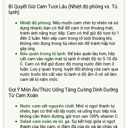
Bí Quyết Giữ Cam Tươi Lâu (Nhiệt độ phòng vs. Tủ
lạnh)
Nhiệt độ phòng:
Nếu muốn cam chín tự nhiên và sử
dụng nhanh, bạn có thể để cam ở nơi thoáng mát,
tránh ánh nắng trực tiếp. Cam có thể giữ độ tươi từ 1
đến 2 tuần. Nên xếp cam trong rổ lưới thoáng khí,
không nên đựng trong túi nilon kín để tránh hấp hơi
gây úng.
Bảo quản trong tủ lạnh:
Để bảo quản lâu hơn, hãy
cất cam vào ngăn mát tủ lạnh ở nhiệt độ từ 5-10 độ
C. Cam có thể giữ được độ mọng nước đến hơn 3
tuần. Lưu ý quan trọng: tuyệt đối không rửa cam qua
nước trước khi cất vào tủ lạnh vì độ ẩm ở vỏ sẽ làm
cam dễ bị nấm mốc.
Gợi Ý Món Ăn/Thức Uống Tăng Cường Dinh Dưỡng
Từ Cam Xoàn
Nước cam vắt nguyên chất:
Nhờ vị ngọt thanh tự
nhiên, bạn có thể vắt lấy nước và uống trực tiếp mà
không cần thêm đường, giữ trọn vẹn 100% vitamin C.
Salad cam xoàn và ức gà:
Sự kết hợp giữa vị ngọt
thanh của tép cam, vị đậm đà của ức gà áp chảo và