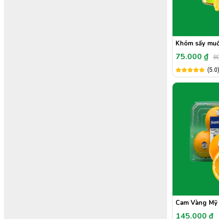
Khóm sấy muố
75.000 ₫
80
(5.0
Cam Vàng Mỹ
145.000 ₫