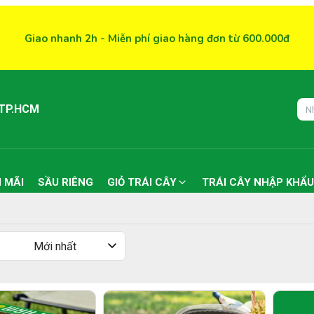
Giao nhanh 2h - Miễn phí giao hàng đơn từ 600.000đ
 TP.HCM
 MÃI
SẦU RIÊNG
GIỎ TRÁI CÂY
TRÁI CÂY NHẬP KHẨU
Mới nhất