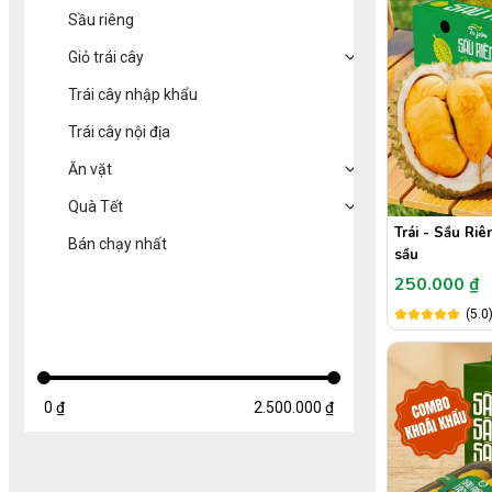
Sầu riêng
Giỏ trái cây
Trái cây nhập khẩu
Trái cây nội địa
Ăn vặt
Quà Tết
Trái - Sầu Ri
Bán chạy nhất
sầu
250.000 ₫
KHOẢNG GIÁ
(5.0
0 ₫
2.500.000 ₫