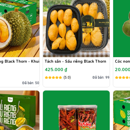
êng Black Thorn - Khui
Tách sẵn - Sầu riêng Black Thorn
Cóc non
425.000 ₫
20.000
(5.0)
Đã bán: 995
)
Đã bán: 501