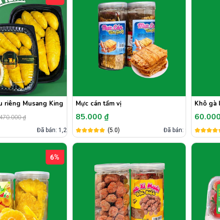
u riêng Musang King
Mực cán tẩm vị
Khô gà 
85.000 ₫
60.00
470.000 ₫
)
Đã bán: 1,2k
(5.0)
Đã bán: 9
6%