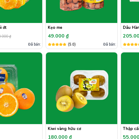
i ớt
Kẹo me
Dâu Hà
49.000 ₫
205.0
.000 ₫
)
Đã bán: 1
(5.0)
Đã bán: 2
Kiwi vàng hữu cơ
Thập cẩ
180.000 ₫
55.00