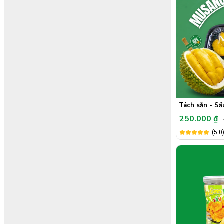
Tách sẵn - Sầ
250.000 ₫
(5.0