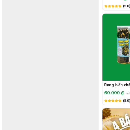
(5.0
Rong biển chá
60.000 ₫
75
(5.0