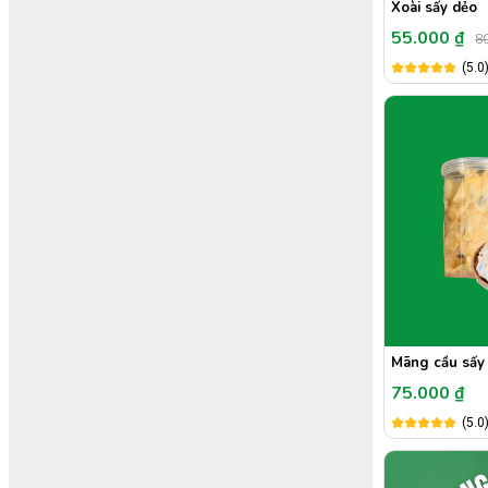
Xoài sấy dẻo
55.000 ₫
80
(5.0
Mãng cầu sấy 
75.000 ₫
(5.0