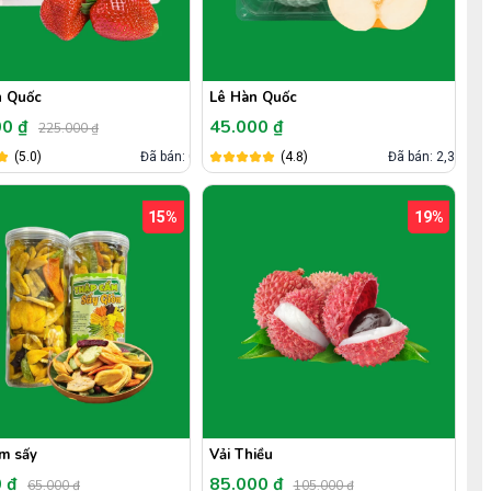
n Quốc
Lê Hàn Quốc
00 ₫
45.000 ₫
225.000 ₫
(5.0)
Đã bán: 0
(4.8)
Đã bán: 2,3k
15%
19%
m sấy
Vải Thiều
0 ₫
85.000 ₫
65.000 ₫
105.000 ₫