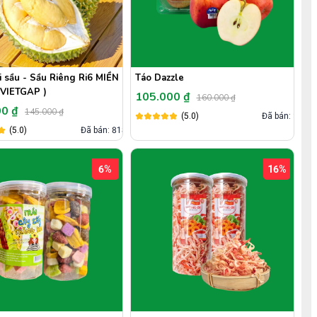
i sầu - Sầu Riêng Ri6 MIỀN
Táo Dazzle
VIETGAP )
105.000 ₫
160.000 ₫
00 ₫
145.000 ₫
(5.0)
Đã bán: 3
(5.0)
Đã bán: 818
6%
16%