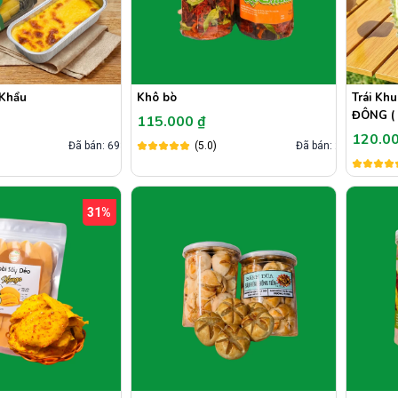
 Khẩu
Khô bò
Trái Khu
ĐÔNG ( 
115.000 ₫
120.0
)
Đã bán: 693
(5.0)
Đã bán: 2
31%