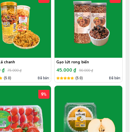
lá chanh
Gạo lứt rong biển
0 ₫
45.000 ₫
75.000 ₫
90.000 ₫
(5.0)
Đã bán: 5
(5.0)
Đã bán: 1
9%