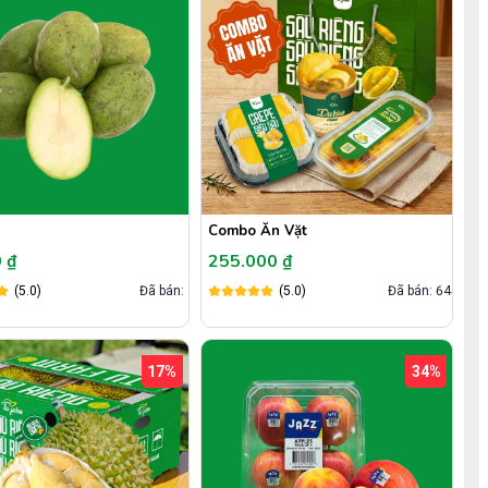
Combo Ăn Vặt
 ₫
255.000 ₫
(5.0)
Đã bán: 1
(5.0)
Đã bán: 648
17%
34%