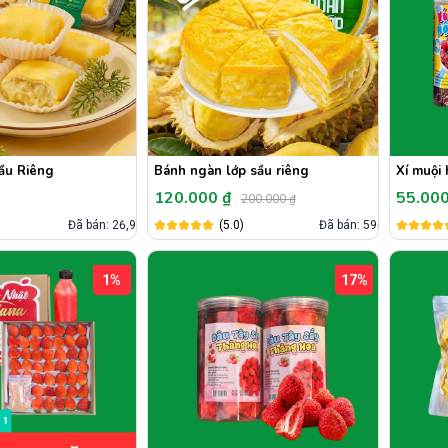
ầu Riêng
Bánh ngàn lớp sầu riêng
Xí muội
120.000 ₫
55.00
200.000 ₫
)
Đã bán: 26,9k
(5.0)
Đã bán: 596
1%
17%