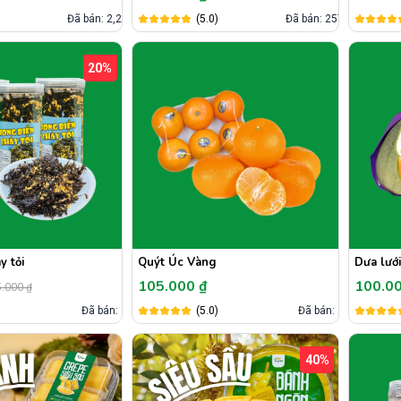
)
Đã bán: 2,2k
(5.0)
Đã bán: 257
20%
y tỏi
Quýt Úc Vàng
Dưa lưới
105.000 ₫
100.0
.000 ₫
)
Đã bán: 1
(5.0)
Đã bán: 2
40%