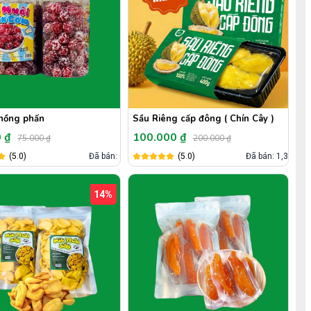
 hồng phấn
Sầu Riêng cấp đông ( Chín Cây )
0 ₫
100.000 ₫
75.000 ₫
200.000 ₫
(5.0)
Đã bán: 1
(5.0)
Đã bán: 1,3k
14%