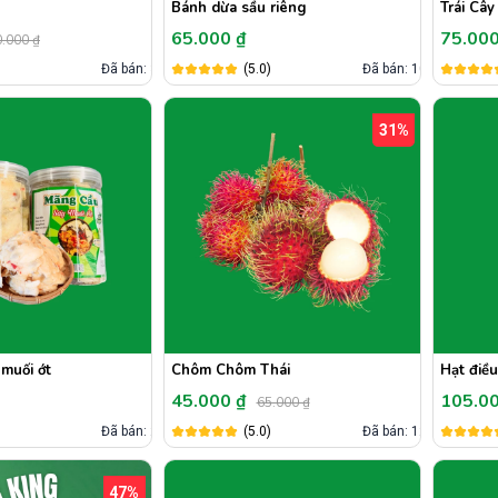
Bánh dừa sầu riêng
Trái Câ
65.000 ₫
75.00
.000 ₫
)
Đã bán: 3
(5.0)
Đã bán: 10
31%
muối ớt
Chôm Chôm Thái
Hạt điều
45.000 ₫
105.0
65.000 ₫
)
Đã bán: 2
(5.0)
Đã bán: 12
47%