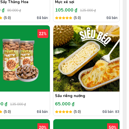
y Sấy Thăng Hoa
Mực xé sợi
0 ₫
105.000 ₫
80.000 ₫
125.000 ₫
(5.0)
Đã bán: 2
(5.0)
Đã bán: 4
22%
Sầu riêng nướng
00 ₫
65.000 ₫
135.000 ₫
(5.0)
Đã bán: 2
(5.0)
Đã bán: 830
20%
50%