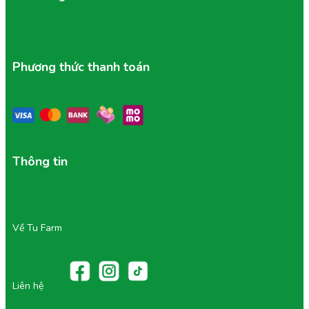
Bảo quản ở khu vực khô thoáng, tránh ánh nắng
chiếu trực tiếp.
Đóng kín miệng túi zip sau khi mở để tránh hút ẩm.
Nếu muốn giòn lâu hơn, có thể để ngăn mát tủ lạnh.
Hạn chế để sản phẩm gần bếp, nồi nóng hoặc khu
Phương thức thanh toán
vực ẩm ướt.
Thời gian sử dụng:
Ngon nhất trong 1–3 tháng sau khi mở bao bì.
Các sản phẩm được sản xuất mới liên tục, hạn sử
dụng dài nhưng vẫn giữ được độ tươi ngon.
Thông tin
Lưu ý:
Không để sản phẩm tiếp xúc nước.
Tránh để sản phẩm dính nước hoặc tiếp xúc với độ
ẩm.
Về Tu Farm
Liên hệ