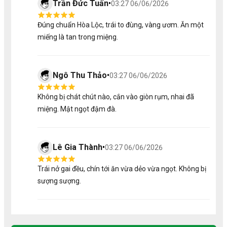
Trần Đức Tuấn
•
03:27 06/06/2026
2/ Hương Vị Đồ Ăn Vặt Tu Farm
Đúng chuẩn Hòa Lộc, trái to đùng, vàng ươm. Ăn một
miếng là tan trong miệng.
Điểm khiến các sản phẩm đồ khô của Tu Farm được yêu
thích là hương vị tự nhiên, rõ nét, không lẫn vào đâu được.
Mỗi loại sản phẩm mang một cá tính riêng, nhưng đều
dựa trên nguyên tắc: vừa miệng, dễ ăn, giữ vị gốc.
Ngô Thu Thảo
•
03:27 06/06/2026
Độ giòn, dẻo đúng chuẩn: trái cây sấy giòn nhưng
Không bị chát chút nào, cắn vào giòn rụm, nhai đã
không cứng, kẹo dẻo mềm.
Ngọt thanh, không gắt: sử dụng lượng đường vừa
miệng. Mật ngọt đậm đà.
phải.
Mùi thơm tự nhiên: không mùi hóa chất, không mùi
phẩm màu.
Lê Gia Thành
•
03:27 06/06/2026
3/ Cách Thưởng Thức Đồ Ăn Vặt
Trái nở gai đều, chín tới ăn vừa dẻo vừa ngọt. Không bị
Để cảm nhận trọn vẹn vị ngon của đồ khô Tu Farm, bạn
sượng sượng.
có thể thưởng thức theo nhiều cách khác nhau tùy sở
thích:
Ăn trực tiếp phù hợp khi xem phim, đi làm, đi học, đi
du lịch.