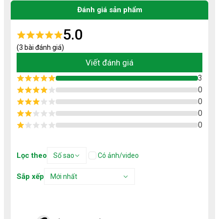
cao. Sản phẩm được sấy bằng công nghệ hiện đại (sấy
lạnh, sấy giòn, sấy đối lưu) giúp giữ trọn dưỡng chất, màu
Đánh giá sản phẩm
đẹp và hương vị tự nhiên.
Độ ngọt, giòn, dẻo được cân chỉnh chuẩn, không gắt
5.0
đường, không mùi hóa học, không chất bảo quản, an toàn
cho cả trẻ nhỏ. Bao bì túi zip và hộp kín tiện mang theo
(3 bài đánh giá)
khi học, làm hay du lịch.
Các dòng nổi bật:
Viết đánh giá
Trái cây sấy: xoài, chuối, mít, dâu, kiwi…
3
Kẹo dẻo: ít đường, mềm ngon.
0
Snack mix: hạt điều, óc chó, trái cây sấy.
0
Rau củ sấy: khoai lang, khoai môn…
Nước yến, bánh pía,...
0
0
Lọc theo
Số sao
Có ảnh/video
Sắp xếp
Mới nhất