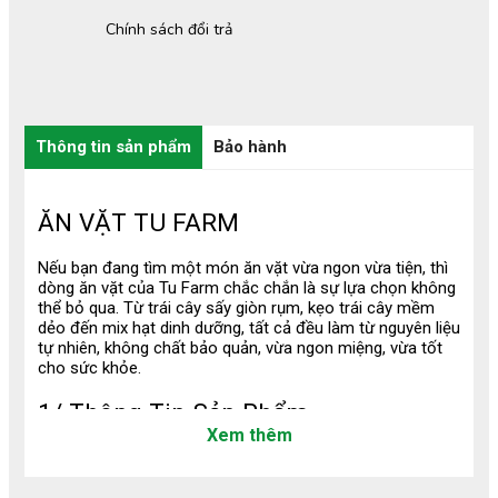
Chính sách đổi trả
Thông tin sản phẩm
Bảo hành
ĂN VẶT TU FARM
Nếu bạn đang tìm một món ăn vặt vừa ngon vừa tiện, thì
dòng ăn vặt của Tu Farm chắc chắn là sự lựa chọn không
thể bỏ qua. Từ trái cây sấy giòn rụm, kẹo trái cây mềm
dẻo đến mix hạt dinh dưỡng, tất cả đều làm từ nguyên liệu
tự nhiên, không chất bảo quản, vừa ngon miệng, vừa tốt
cho sức khỏe.
1/ Thông Tin Sản Phẩm
Xem thêm
Ăn vặt Tu Farm được làm từ nguyên liệu tự nhiên như trái
cây tươi, nông sản chọn lọc và các loại hạt chất lượng