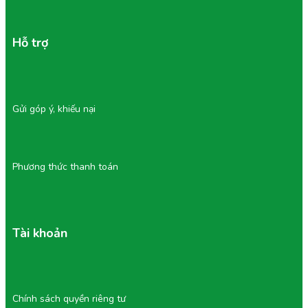
Hỗ trợ
6/ Vì Sao Chọn Ăn Vặt Tại Tu Farm?
Gửi góp ý, khiếu nại
Tu Farm là thương hiệu nổi tiếng về chất lượng, vệ sinh và
an toàn thực phẩm, được khách hàng tin dùng nhiều năm
liền.
Phương thức thanh toán
Sản phẩm sạch, minh bạch, nguồn gốc rõ ràng.
Nguyên liệu tự nhiên, hạn chế tối đa phụ gia và hóa
chất.
Quy trình chế biến hiện đại, giữ được dưỡng chất và
hương vị tốt nhất.
Tài khoản
Bao bì chắc chắn, vận chuyển an toàn, đảm bảo
sản phẩm còn nguyên vẹn khi đến tay khách.
Chính sách bảo hành nếu hàng lỗi, hư hoặc có mùi
bất thường.
Ăn vặt Tu Farm không chỉ là món ăn nhẹ, mà còn
Chính sách quyền riêng tư