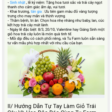
-
Sinh nhật
, lễ kỷ niệm: Tặng hoa tươi sắc và trái cây ngọt
thanh cho cảm giác ấm áp, vui tươi.
- Khai trương,
tân gia
: Ưu tiên gam màu đỏ vàng tượng
trưng cho may mắn và thịnh vượng.
- Thăm bệnh, tri ân: Chọn hoa nhẹ nhàng như baby, lan, cúc
kết hợp trái cây mát lành.
- Ngày lễ đặc biệt: 8/3, 20/10, Valentine hay Giáng Sinh một
giỏ hoa trái cây luôn là món quà tinh tế.
- Mỗi dịp đều có cách phối riêng, và Tu Farm luôn sẵn sàng
tư vấn mẫu phù hợp nhất với nhu cầu của bạn.
II/ Hướng Dẫn Tự Tay Làm Giỏ Trái