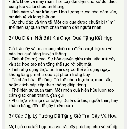
- Sức khỏe và may mắn: Trái cây đại diện cho sự dồi dào,
sung túc và lời chúc an khang.
- Tình cảm và sự trân quý: Hoa tượng trưng cho cảm xúc,
sự tinh tế và lòng biết ơn.
- Sự chu đáo và tinh tế: Một giỏ quà được chuẩn bị tỉ mỉ
thể hiện sự quan tâm chân thành đến người nhận.
2/ Ưu Điểm Nổi Bật Khi Chọn Quà Tặng Kết Hợp
Giỏ trái cây và hoa mang nhiều ưu điểm vượt trội so với
các loại quà tặng truyền thống:
- Tính thẩm mỹ cao: Sự hòa quyện giữa màu sắc trái cây
và sắc hoa tạo nên tổng thể rực rỡ, bắt mắt.
- Tính ứng dụng thực tế: Trái cây có thể sử dụng ngay,
không lãng phí như các vật phẩm trưng bày.
- Cá nhân hóa dễ dàng: Có thể chọn loại hoa, màu sắc,
hoặc cách sắp xếp theo thông điệp riêng.
- Thể hiện sự quan tâm: Một món quà hiện hữu luôn tạo
cảm giác chân thành, gần gũi.
- Phù hợp với mọi đối tượng: Dù là đối tác, người thân, hay
khách hàng, đều dễ gây thiện cảm.
3/ Các Dịp Lý Tưởng Để Tặng Giỏ Trái Cây Và Hoa
Một giỏ quà kết hợp hoa và trái cây phù hợp cho vô số dịp: