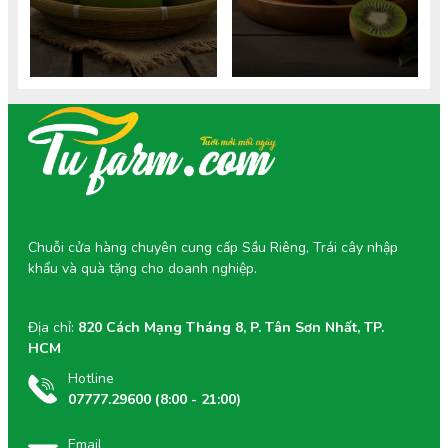
cân. Tìm hiểu giá trị dinh
xiêm chuẩn VietGAP tốt cho
dưỡng chi tiết.
mẹ và thai nhi.
Chuỗi cửa hàng chuyên cung cấp Sầu Riêng, Trái cây nhập
khẩu và quà tặng cho doanh nghiệp.
Địa chỉ:
820 Cách Mạng Tháng 8, P. Tân Sơn Nhất, TP.
HCM
Hotline
07777.29600 (8:00 - 21:00)
Email