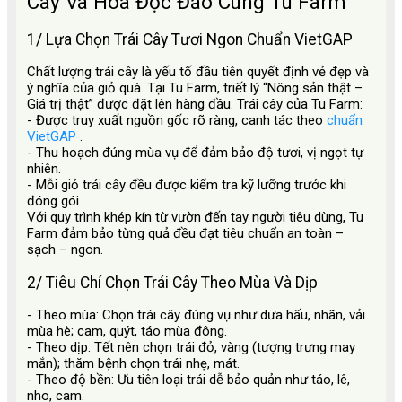
Cây Và Hoa Độc Đáo Cùng Tu Farm
1/ Lựa Chọn Trái Cây Tươi Ngon Chuẩn VietGAP
Chất lượng trái cây là yếu tố đầu tiên quyết định vẻ đẹp và
ý nghĩa của giỏ quà. Tại Tu Farm, triết lý “Nông sản thật –
Giá trị thật” được đặt lên hàng đầu. Trái cây của Tu Farm:
- Được truy xuất nguồn gốc rõ ràng, canh tác theo
chuẩn
VietGAP
.
- Thu hoạch đúng mùa vụ để đảm bảo độ tươi, vị ngọt tự
nhiên.
- Mỗi giỏ trái cây đều được kiểm tra kỹ lưỡng trước khi
đóng gói.
Với quy trình khép kín từ vườn đến tay người tiêu dùng, Tu
Farm đảm bảo từng quả đều đạt tiêu chuẩn an toàn –
sạch – ngon.
2/ Tiêu Chí Chọn Trái Cây Theo Mùa Và Dịp
- Theo mùa: Chọn trái cây đúng vụ như dưa hấu, nhãn, vải
mùa hè; cam, quýt, táo mùa đông.
- Theo dịp: Tết nên chọn trái đỏ, vàng (tượng trưng may
mắn); thăm bệnh chọn trái nhẹ, mát.
- Theo độ bền: Ưu tiên loại trái dễ bảo quản như táo, lê,
nho, cam.