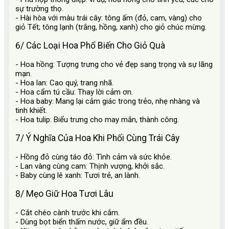
sự trường thọ.
- Hài hòa với màu trái cây: tông ấm (đỏ, cam, vàng) cho
giỏ Tết; tông lạnh (trắng, hồng, xanh) cho giỏ chúc mừng.
6/ Các Loại Hoa Phổ Biến Cho Giỏ Quà
- Hoa hồng: Tượng trưng cho vẻ đẹp sang trọng và sự lãng
mạn.
- Hoa lan: Cao quý, trang nhã.
- Hoa cẩm tú cầu: Thay lời cảm ơn.
- Hoa baby: Mang lại cảm giác trong trẻo, nhẹ nhàng và
tinh khiết.
- Hoa tulip: Biểu trưng cho may mắn, thành công.
7/ Ý Nghĩa Của Hoa Khi Phối Cùng Trái Cây
- Hồng đỏ cùng táo đỏ: Tình cảm và sức khỏe.
- Lan vàng cùng cam: Thịnh vượng, khởi sắc.
- Baby cùng lê xanh: Tươi trẻ, an lành.
8/ Mẹo Giữ Hoa Tươi Lâu
- Cắt chéo cành trước khi cắm.
- Dùng bọt biển thấm nước, giữ ẩm đều.