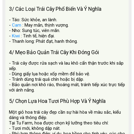
3/ Các Loại Trái Cây Phổ Biến Và Ý Nghĩa
- Táo: Sức khỏe, an lành.
-
Cam
: May mắn, thịnh vượng.
- Nho: Sung túc, viên mãn.
-
Kiwi
: Tinh tế, hiện đại.
- Thanh long: Phát đạt, hanh thông.
4/ Mẹo Bảo Quản Trái Cây Khi Đóng Gói
- Trái cây được rửa sạch và lau khô cẩn thận trước khi sắp
xếp.
- Dùng giấy lụa hoặc xốp mềm để bảo vệ.
- Tránh dùng trái quá chín hoặc bị dập.
- Bảo quản nơi khô ráo, thoáng mát, tránh tiếp xúc trực tiếp
với ánh nắng.
5/ Chọn Lựa Hoa Tươi Phù Hợp Và Ý Nghĩa
Một giỏ hoa trái cây đẹp cần sự hài hòa về màu sắc, kiểu
dáng và thông điệp.
Tại Tu Farm, hoa được chọn kỹ lưỡng theo tiêu chí:
- Tươi mới, không dập nát.
- Phù hợp thông điệp: ví dụ, hoa hồng cho tình yêu, cúc cho