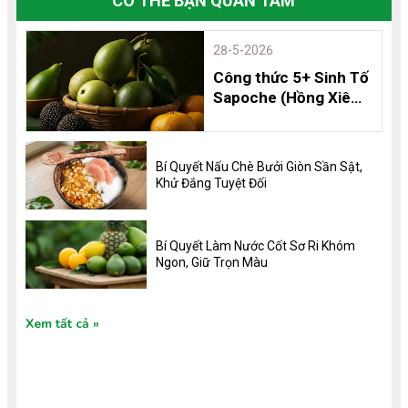
CÓ THỂ BẠN QUAN TÂM
28-5-2026
Công thức 5+ Sinh Tố
Sapoche (Hồng Xiêm)
Thơm Ngon, Bổ
Dưỡng và 8 Lợi Ích
Không Thể Bỏ Qua
Bí Quyết Nấu Chè Bưởi Giòn Sần Sật,
Khử Đắng Tuyệt Đối
Bí Quyết Làm Nước Cốt Sơ Ri Khóm
Ngon, Giữ Trọn Màu
Xem tất cả
TIN TỨC MỚI