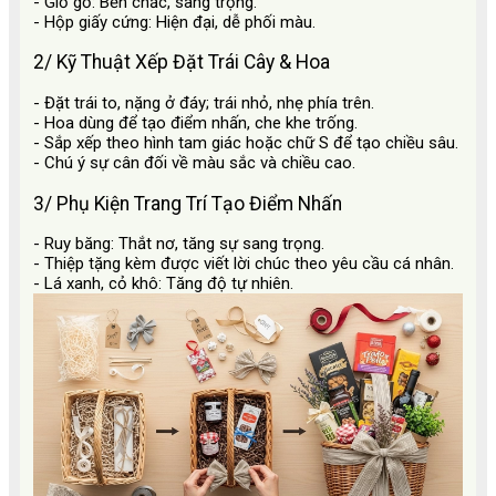
- Giỏ gỗ: Bền chắc, sang trọng.
- Hộp giấy cứng: Hiện đại, dễ phối màu.
2/ Kỹ Thuật Xếp Đặt Trái Cây & Hoa
- Đặt trái to, nặng ở đáy; trái nhỏ, nhẹ phía trên.
- Hoa dùng để tạo điểm nhấn, che khe trống.
- Sắp xếp theo hình tam giác hoặc chữ S để tạo chiều sâu.
- Chú ý sự cân đối về màu sắc và chiều cao.
3/ Phụ Kiện Trang Trí Tạo Điểm Nhấn
- Ruy băng: Thắt nơ, tăng sự sang trọng.
- Thiệp tặng kèm được viết lời chúc theo yêu cầu cá nhân.
- Lá xanh, cỏ khô: Tăng độ tự nhiên.