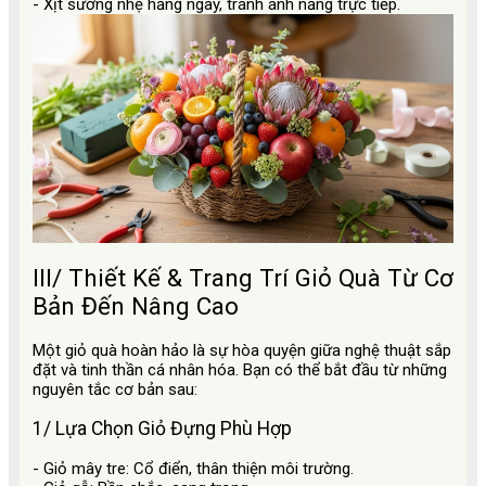
- Xịt sương nhẹ hằng ngày, tránh ánh nắng trực tiếp.
III/ Thiết Kế & Trang Trí Giỏ Quà Từ Cơ
Bản Đến Nâng Cao
Một giỏ quà hoàn hảo là sự hòa quyện giữa nghệ thuật sắp
đặt và tinh thần cá nhân hóa. Bạn có thể bắt đầu từ những
nguyên tắc cơ bản sau:
1/ Lựa Chọn Giỏ Đựng Phù Hợp
- Giỏ mây tre: Cổ điển, thân thiện môi trường.