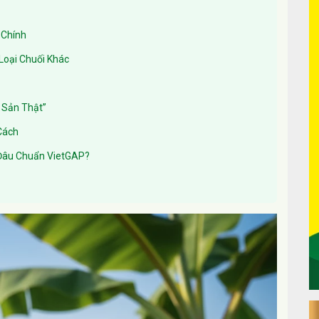
 Chính
Loại Chuối Khác
 Sản Thật”
Cách
 Đâu Chuẩn VietGAP?