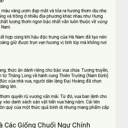
có màu vàng ươm đẹp mắt và tỏa ra hương thơm dịu nhẹ
ng và trồng ở nhiều địa phương khác nhau như Hưng
 chất lượng thơm ngon bậc nhất vẫn luôn thuộc về
vùng
à Nam.
ết hợp cùng khí hậu đặc trưng của Hà Nam đã tạo nên
oàng giữ được trọn vẹn hương vị tinh túy mà không nơi
ng, thức ăn dành riêng cho bậc vua chúa. Tương truyền,
hành từ Thăng Long về hành cung Thiên Trường (Nam Định)
 đức của nhà vua, người dân làng Đại Hoàng đã chọn
dâng lên.
 thơm quyến rũ vương vấn mãi. Từ đó, vua ban lệnh cho
y vào danh sách sản vật tiến vua hàng năm. Cái tên
ế tôn quý của một thức quả bình dị nhưng mang phẩm cấp
à Các Giống Chuối Ngự Chính