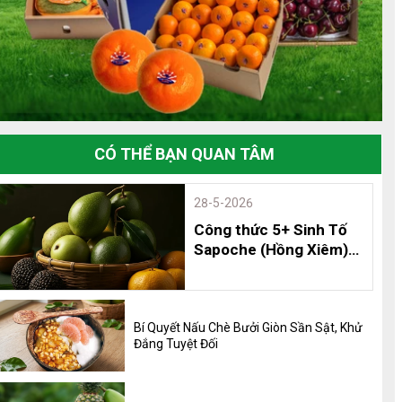
CÓ THỂ BẠN QUAN TÂM
28-5-2026
Công thức 5+ Sinh Tố
Sapoche (Hồng Xiêm)
Thơm Ngon, Bổ Dưỡng
và 8 Lợi Ích Không Thể
Bỏ Qua
Bí Quyết Nấu Chè Bưởi Giòn Sần Sật, Khử
Đắng Tuyệt Đối