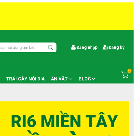
Đăng nhập
Đăng ký
0
TRÁI CÂY NỘI ĐỊA
ĂN VẶT
BLOG