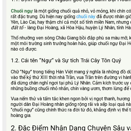
Chuối ngự
là một giống chuối quả nhỏ, vỏ mỏng, khi chín 
rất đặc trưng. Dù hiện nay giống
chuối này
đã được nhân giố
Yên, Lào Cai, hay thậm chí cả một số tỉnh miền Nam, nhưng
đất tổ
- làng Đại Hoàng, xã Hòa Hậu, huyện Lý Nhân, tỉnh H
Thổ nhưỡng ven sông Châu Giang bồi đắp phù sa màu mỡ, k
một môi trường sinh trưởng hoàn hảo, giúp chuối ngự Đại H
nào có được.
1.2. Cái tên “Ngự” và Sự tích Trái Cây Tôn Quý
Chữ "Ngự" trong tiếng Hán Việt mang ý nghĩa là những đồ dù
vào thế kỷ thứ XIII thời nhà Trần, vua Trần trên đường vi 
đã dừng chân nghỉ ngơi tại phủ Lý Nhân. Cảm kích trước uy
những buồng chuối nhỏ nhắn, chín vàng ươm, thơm lừng để 
Vua nếm thử và tấm tắc khen ngon bởi vị ngọt thanh, hương
người dân Đại Hoàng nhân giống rộng rãi và xếp loại quả nà
"chuối ngự" cũng chính thức ra đời từ đó, khẳng định vị th
hoàng gia.
2. Đặc Điểm Nhận Dạng Chuyên Sâu v