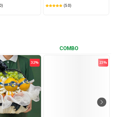
0)
(5.0)
COMBO
32%
23%