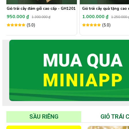
H1202
Giỏ trái cây đám giỗ cao cấp - GH1201
950.000 ₫
1.000.000 ₫
1.300.000 ₫
1.250.000 
(5.0)
(5.0)
SẦU RIÊNG
GIỎ TRÁI 