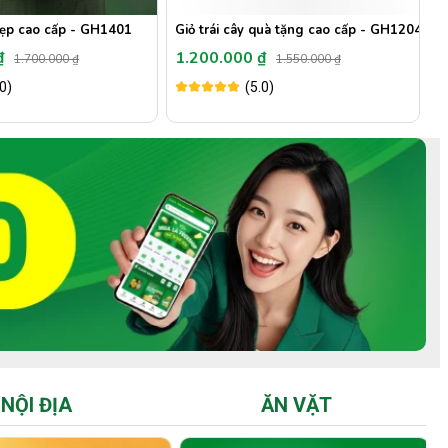
đẹp cao cấp - GH1401
Giỏ trái cây quà tặng cao cấp - GH1204
 ₫
1.200.000 ₫
1
1.700.000 ₫
1.550.000 ₫
.0)
(5.0)
NỘI ĐỊA
ĂN VẶT