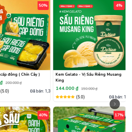
50%
4%
cấp đông ( Chín Cây )
Kem Gelato - Vị Sầu Riêng Musang
King
 ₫
200.000 ₫
144.000 ₫
150.000 ₫
(5.0)
Đã bán: 1,3k
(5.0)
Đã bán: 11
40%
17%