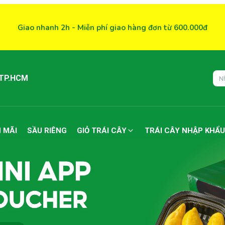
Giao nhanh 2h - Miễn phí giao hàng đơn từ 600.000đ
 TP.HCM
 MÃI
SẦU RIÊNG
GIỎ TRÁI CÂY
TRÁI CÂY NHẬP KHẨU