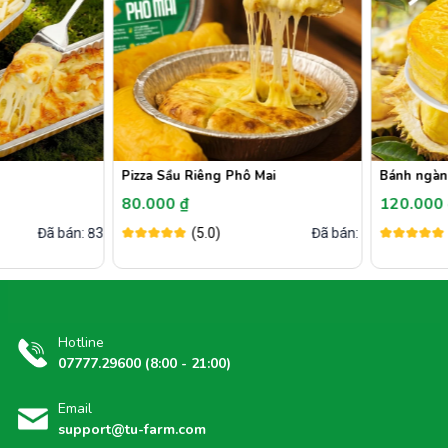
Pizza ‌‌‌‌Sầu Riêng Phô Mai
Bánh ngàn 
80.000 ₫
120.000
Đã bán: 830
(5.0)
Đã bán: 0
Hotline
07777.29600 (8:00 - 21:00)
Email
support@tu-farm.com