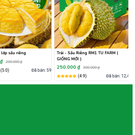
lớp sầu riêng
Trái - Sầu Riêng RM1 TU FARM (
GIỐNG MỚI )
 ₫
200.000 ₫
250.000 ₫
300.000 ₫
(5.0)
Đã bán: 596
(4.9)
Đã bán: 12,4k