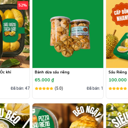
52%
Óc khỉ
Bánh dừa sầu riêng
Sầu Riêng 
65.000 ₫
100.000
Đã bán: 473
(5.0)
Đã bán: 10