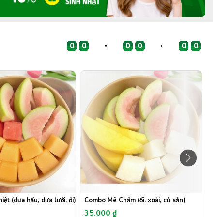
0
0
0
0
0
0
0
0
0
0
0
0
0
0
0
0
0
0
0
0
0
0
0
0
ệt (dưa hấu, dưa lưới, ổi)
Combo Mê Chấm (ổi, xoài, củ sắn)
C
35.000 ₫
2