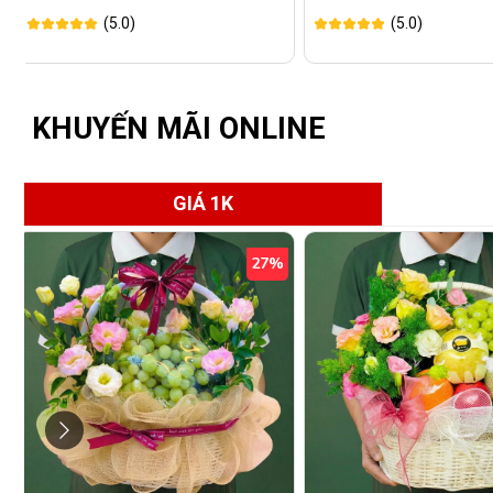
(5.0)
(5.0)
KHUYẾN MÃI ONLINE
GIÁ 1K
27%