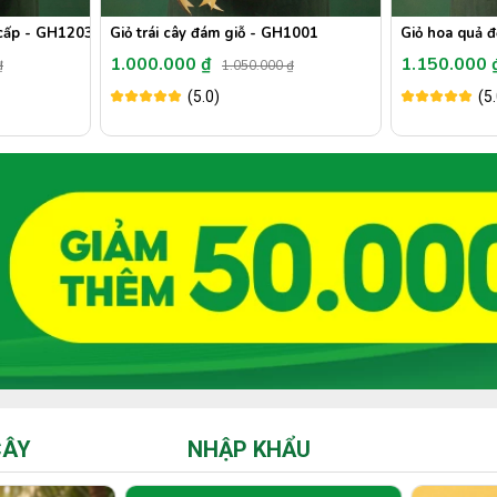
Giỏ trái cây quà tặng cao cấp - GH1203
Giỏ trái cây đám giỗ - GH1001
Giỏ hoa quả 
1.000.000 ₫
1.150.000
₫
1.050.000 ₫
(5.0)
(5
CÂY
NHẬP KHẨU