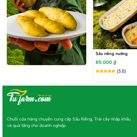
Khui
Bánh Crepe Sầu Riêng
Sầu riêng nướng
40.000 ₫
65.000 ₫
(5.0)
Đã bán: 26,9k
(5.0)
án: 802
Chuỗi cửa hàng chuyên cung cấp Sầu Riêng, Trái cây nhập khẩu
và quà tặng cho doanh nghiệp.