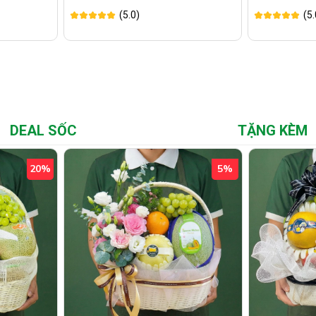
(5.0)
(5.
DEAL SỐC
TẶNG KÈM
20%
5%