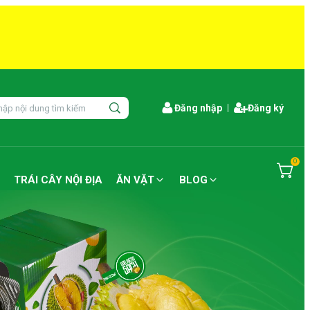
Đăng nhập
Đăng ký
0
TRÁI CÂY NỘI ĐỊA
ĂN VẶT
BLOG