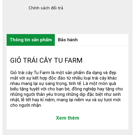
Chính sách đổi trả
Thông tin sản phẩm
Bảo hành
GIỎ TRÁI CÂY TU FARM
Giỏ trái cây Tu Farm là một sản phẩm đa dạng và đẹp
mắt với sự kết hợp độc đáo từ nhiều loại trái cây khác
nhau mang lại sự sang trọng, tinh tế. Là một món quà
biếu tặng tuyệt vời cho bạn bè, đồng nghiệp hay tặng cho
những người thân yêu trong những dịp đặc biệt như sinh
nhật, lễ tết hay kỉ niệm, mang lại niềm vui và sự tươi mới
cho người nhận.
1. Quy Trình Tạo Nên Một Giỏ Trái
Xem thêm
Cây