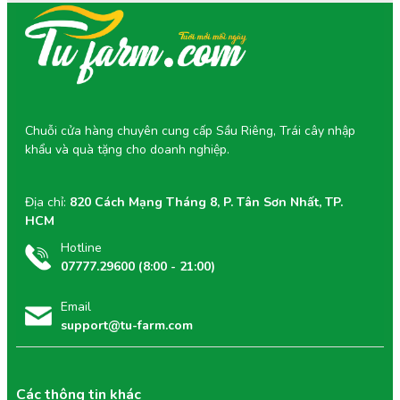
Giỏ Trái Cây Tu Farm không chỉ là món quà mà còn là
cách thể hiện sự tinh tế, chu đáo và tấm lòng trân trọng
mà người tặng muốn gửi gắm.
Thời gian mở cửa:
Từ 8h - 21h
(Tất cả các ngày trong tuần)
Tư vấn viên của Tu Farm rất vinh hạnh được giải
đáp mọi thắc mắc của Quý Khách.
Chuỗi cửa hàng chuyên cung cấp Sầu Riêng, Trái cây nhập
khẩu và quà tặng cho doanh nghiệp.
Địa chỉ:
820 Cách Mạng Tháng 8, P. Tân Sơn Nhất, TP.
HCM
Hotline
07777.29600 (8:00 - 21:00)
Email
support@tu-farm.com
Các thông tin khác