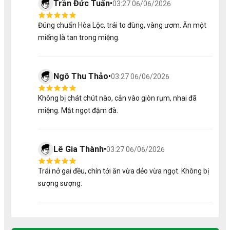
Trần Đức Tuấn
•
03:27 06/06/2026
Đúng chuẩn Hòa Lộc, trái to đùng, vàng ươm. Ăn một
miếng là tan trong miệng.
2. Dịch Vụ Đi Kèm
Thiệp chúc mừng theo yêu cầu
Ngô Thu Thảo
•
03:27 06/06/2026
Phối màu & hoa theo từng dịp hoặc giới tính
Chính sách bảo hành 24h
Không bị chát chút nào, cắn vào giòn rụm, nhai đã
Giao hàng nhanh & đúng giờ
Nhận làm số lượng lớn
miệng. Mật ngọt đậm đà.
3. Những Lưu Ý Quan Trọng
Lê Gia Thành
•
03:27 06/06/2026
Giá tiền có thể chênh lệch dựa trên khối lượng thực
tế của sản phẩm và thời giá.
Trái cây có thể thay đổi do tính chất mùa vụ, sẽ
Trái nở gai đều, chín tới ăn vừa dẻo vừa ngọt. Không bị
được đổi bằng sản phẩm có giá trị tương đương.
sượng sượng.
Cửa hàng sẽ liên hệ thông báo khi có sự thay đổi.
Khách nên đặt trước 4 giờ