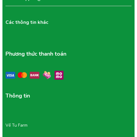
Cam kết chất lượng 100%:
Tu Farm đảm bảo chất
lượng múi đồng đều. Bạn chỉ trả tiền cho phần cơm
sầu riêng ăn được, loại bỏ rủi ro mua phải quả
sượng, chín ép hoặc hư hỏng.
Các thông tin khác
Hương vị đồng nhất:
Quy trình kiểm soát chặt chẽ
đảm bảo mỗi múi cơm đều đạt độ chín, độ béo
ngọt chuẩn mực của giống RM1.
2/ Giá Trị Dinh Dưỡng Vàng và Sức Khỏe Vượt Trội
Phương thức thanh toán
RM1 không chỉ ngon mà còn mang lại giá trị dinh dưỡng
cao. Sầu riêng là nguồn cung cấp tuyệt vời:
Vitamin B và C:
Giúp tăng cường hệ miễn dịch và
thúc đẩy quá trình trao đổi chất.
Thông tin
Chất xơ dồi dào:
Hỗ trợ tiêu hóa khỏe mạnh.
Năng lượng sạch:
Cung cấp năng lượng tức thì
nhờ hàm lượng carbohydrate tự nhiên, lý tưởng cho
người cần bổ sung năng lượng nhanh chóng.
Về Tu Farm
3/ Lựa Chọn 'Giá Trị Thật' – Cam Kết Chất Lượng
Tu Farm