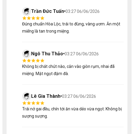
Hạt:
Tỷ lệ hạt lép gần như tuyệt đối, giúp cơm sầu
Trần Đức Tuấn
•
riêng dày và ngập kem hơn.
03:27 06/06/2026
Vị:
Độ ngọt thanh tao, không bị gắt, kèm theo chút
Đúng chuẩn Hòa Lộc, trái to đùng, vàng ươm. Ăn một
béo nhẹ và hương thơm dịu (độ brix trung bình đạt
miếng là tan trong miệng.
38-42), phù hợp với khẩu vị đa số người Việt.
Kết cấu:
Cơm dẻo mịn, ráo tay, không bị nhão,
mang lại cảm giác tan chảy nhẹ nhàng khi thưởng
thức.
Ngô Thu Thảo
•
03:27 06/06/2026
Không bị chát chút nào, cắn vào giòn rụm, nhai đã
Chi Tiết Sản Phẩm 'Tách Sẵn' – Tiêu Chuẩn Vàng
miệng. Mật ngọt đậm đà.
Của Tu Farm
Chất lượng của
Sầu Riêng RM1 Tách Sẵn
được đảm
bảo từ khâu trồng trọt đến khâu đóng gói cuối cùng:
Lê Gia Thành
•
03:27 06/06/2026
Nguồn Gốc Minh Bạch:
Sầu riêng RM1 được thu
Trái nở gai đều, chín tới ăn vừa dẻo vừa ngọt. Không bị
hoạch từ các vườn liên kết độc quyền tại các vùng
sượng sượng.
đất đỏ bazan Tây Nguyên/Miền Tây, tuân thủ
nghiêm ngặt quy trình canh tác an toàn (VietGAP).
Quy Trình Tuyển Chọn: