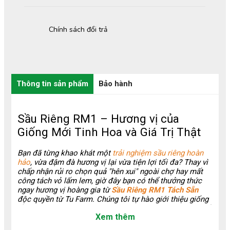
Chính sách đổi trả
Thông tin sản phẩm
Bảo hành
Sầu Riêng RM1 – Hương vị của
Giống Mới Tinh Hoa và Giá Trị Thật
Bạn đã từng khao khát một
trải nghiệm sầu riêng hoàn
hảo
, vừa đậm đà hương vị lại vừa tiện lợi tối đa? Thay vì
chấp nhận rủi ro chọn quả "hên xui" ngoài chợ hay mất
công tách vỏ lấm lem, giờ đây bạn có thể thưởng thức
ngay hương vị hoàng gia từ
Sầu Riêng RM1 Tách Sẵn
độc quyền từ Tu Farm. Chúng tôi tự hào giới thiệu giống
sầu riêng RM1 – một tinh hoa mới trong làng trái cây, kết
Xem thêm
hợp giữa chất lượng vượt trội của giống mới và sự tiện
lợi đột phá của sản phẩm
Tách Sẵn
. Nếu bạn đang tìm