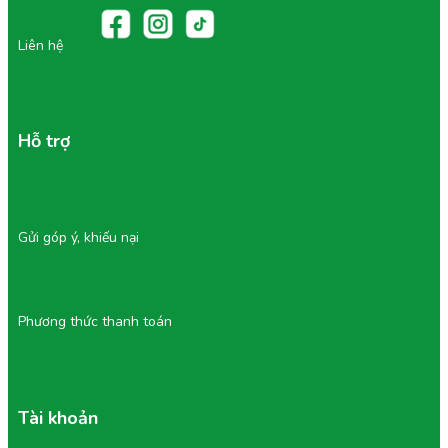
Khi mua
Sầu Riêng RM1 Tách Sẵn
tại Tu Farm, bạn
đang mua sắm dựa trên sự tin cậy:
Liên hệ
Thanh toán cho Cơm, không cho Vỏ:
Mặc dù
Giá
Sầu Riêng RM1
Tách Sẵn có thể cao hơn giá sầu
riêng nguyên quả trên thị trường, nhưng tính trên
trọng lượng tịnh (chỉ tính cơm), đây là sự lựa chọn
Hỗ trợ
kinh tế và minh bạch nhất.
Chính sách đổi trả rõ ràng:
Tu Farm cam kết đổi
trả 100% hoặc hoàn tiền nếu sản phẩm không đạt
chuẩn chất lượng (ví dụ: bị sượng, bị lạt) theo chính
sách đã công bố, nhằm tối đa hóa sự hài lòng của
Gửi góp ý, khiếu nại
khách hàng.
Phương thức thanh toán
Tài khoản