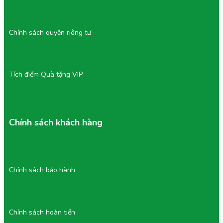
Chính sách quyền riêng tư
III/ Hướng dẫn bảo quản sầu riêng
RM1
Tích điểm Quà tặng VIP
Việc bảo quản đúng cách giúp bạn giữ trọn hương vị tuyệt
vời của
Sầu Riêng RM1 Tách Sẵn
trong thời gian dài.
Nắm rõ
Cách bảo quản Sầu Riêng RM1
là chìa khóa để
tận hưởng trọn vẹn giá trị sản phẩm.
Chính sách khách hàng
Cách Bảo Quản Sầu Riêng RM1 Tách Sẵn Tươi
Ngon Nhất
Bảo quản ngắn hạn (1–3 ngày):
Giữ nguyên trong hộp hút chân không (hoặc
Chính sách bảo hành
chuyển sang hộp kín có nắp đậy).
Bảo quản trong ngăn mát tủ lạnh (Nhiệt độ
tối ưu: 5–8 độ C).
Chính sách hoàn tiền
Bảo quản dài hạn (1–3 tháng):