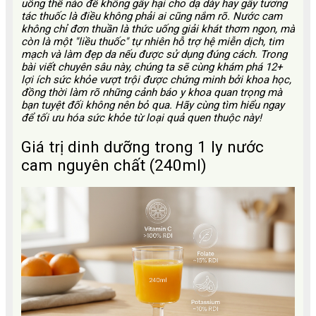
uống thế nào để không gây hại cho dạ dày hay gây tương
tác thuốc là điều không phải ai cũng nắm rõ. Nước cam
không chỉ đơn thuần là thức uống giải khát thơm ngon, mà
còn là một "liều thuốc" tự nhiên hỗ trợ hệ miễn dịch, tim
mạch và làm đẹp da nếu được sử dụng đúng cách. Trong
bài viết chuyên sâu này, chúng ta sẽ cùng khám phá 12+
lợi ích sức khỏe vượt trội được chứng minh bởi khoa học,
đồng thời làm rõ những cảnh báo y khoa quan trọng mà
bạn tuyệt đối không nên bỏ qua. Hãy cùng tìm hiểu ngay
để tối ưu hóa sức khỏe từ loại quả quen thuộc này!
Giá trị dinh dưỡng trong 1 ly nước
cam nguyên chất (240ml)