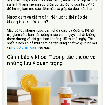
Nhờ khả năng chống oxy hóa mạnh, nước cam giúp ức chế
sự hình thành melanin dư thừa do tác động của tia UV, từ
đó hỗ trợ làm mờ các đốm nâu và giúp da đều màu hơn.
Nước cam và giảm cân: Nên uống thế nào để
không bị dư thừa calo?
Mặc dù tốt, nhưng nước cam chứa calo và đường. Để hỗ
trợ giảm cân, bạn nên uống nước cam nguyên chất không
thêm đường và chỉ giới hạn khoảng 150ml mỗi ngày. Tốt
nhất là nên ăn cả múi cam để tận dụng chất xơ giúp no lâu
và
hỗ trợ giảm cân
hiệu quả.
Cảnh báo y khoa: Tương tác thuốc và
những lưu ý quan trọng