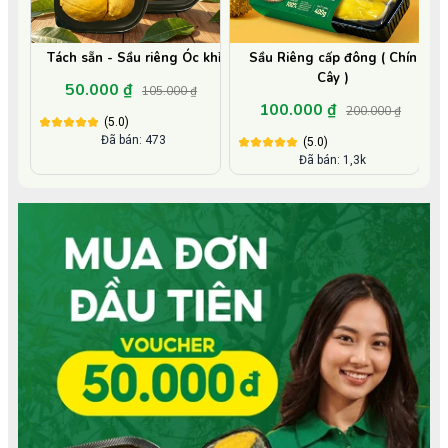
Tách sẵn - Sầu riêng Óc khỉ
Sầu Riêng cấp đông ( Chín
Cây )
50.000 ₫
105.000 ₫
100.000 ₫
200.000 ₫
(5.0)
Đã bán: 473
(5.0)
Đã bán: 1,3k