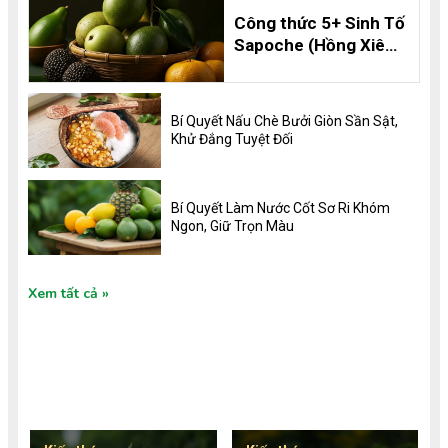
Công thức 5+ Sinh Tố
Sapoche (Hồng Xiêm)
Thơm Ngon, Bổ
Dưỡng và 8 Lợi Ích
Không Thể Bỏ Qua
Bí Quyết Nấu Chè Bưởi Giòn Sần Sật,
Khử Đắng Tuyệt Đối
Bí Quyết Làm Nước Cốt Sơ Ri Khóm
Ngon, Giữ Trọn Màu
Xem tất cả
TIN TỨC MỚI