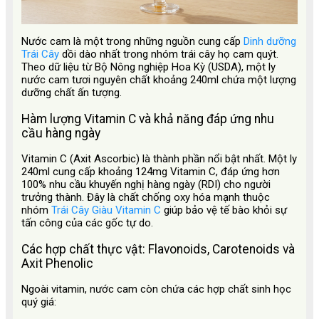
Nước cam là một trong những nguồn cung cấp
Dinh dưỡng
Trái Cây
dồi dào nhất trong nhóm trái cây họ cam quýt.
Theo dữ liệu từ Bộ Nông nghiệp Hoa Kỳ (USDA), một ly
nước cam tươi nguyên chất khoảng 240ml chứa một lượng
dưỡng chất ấn tượng.
Hàm lượng Vitamin C và khả năng đáp ứng nhu
cầu hàng ngày
Vitamin C (Axit Ascorbic) là thành phần nổi bật nhất. Một ly
240ml cung cấp khoảng 124mg Vitamin C, đáp ứng hơn
100% nhu cầu khuyến nghị hàng ngày (RDI) cho người
trưởng thành. Đây là chất chống oxy hóa mạnh thuộc
nhóm
Trái Cây Giàu Vitamin C
giúp bảo vệ tế bào khỏi sự
tấn công của các gốc tự do.
Các hợp chất thực vật: Flavonoids, Carotenoids và
Axit Phenolic
Ngoài vitamin, nước cam còn chứa các hợp chất sinh học
quý giá: