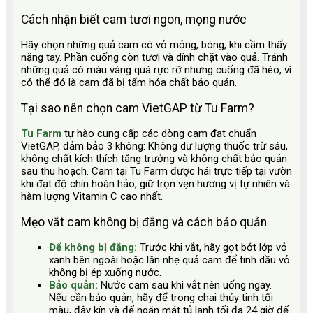
Cách nhận biết cam tươi ngon, mọng nước
Hãy chọn những quả cam có vỏ mỏng, bóng, khi cầm thấy
nặng tay. Phần cuống còn tươi và dính chặt vào quả. Tránh
những quả có màu vàng quá rực rỡ nhưng cuống đã héo, vì
có thể đó là cam đã bị tẩm hóa chất bảo quản.
Tại sao nên chọn cam VietGAP từ Tu Farm?
Tu Farm
tự hào cung cấp các dòng cam đạt chuẩn
VietGAP, đảm bảo 3 không: Không dư lượng thuốc trừ sâu,
không chất kích thích tăng trưởng và không chất bảo quản
sau thu hoạch. Cam tại Tu Farm được hái trực tiếp tại vườn
khi đạt độ chín hoàn hảo, giữ trọn vẹn hương vị tự nhiên và
hàm lượng Vitamin C cao nhất.
Mẹo vắt cam không bị đắng và cách bảo quản
Để không bị đắng:
Trước khi vắt, hãy gọt bớt lớp vỏ
xanh bên ngoài hoặc lăn nhẹ quả cam để tinh dầu vỏ
không bị ép xuống nước.
Bảo quản:
Nước cam sau khi vắt nên uống ngay.
Nếu cần bảo quản, hãy để trong chai thủy tinh tối
màu, đậy kín và để ngăn mát tủ lạnh tối đa 24 giờ để