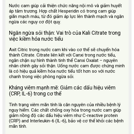
Nước cam giúp cải thiện chức năng nội mô và giảm huyết
áp tâm trương. Hợp chất Hesperidin có trong cam giúp
giãn mạch máu, từ đó giảm áp lực lên thành mạch và ngăn
ngừa các nguy cơ đột quỵ.
Ngăn ngừa sỏi thận: Vai trò của Kali Citrate trong
việc kiềm hóa nước tiểu
Axit Citric trong nước cam khi vào cơ thể sẽ chuyển hóa
thành Citrate. Citrate liên kết với Canxi trong nước tiểu,
ngăn chặn sự hình thành tinh thể Canxi Oxalat – nguyên
nhân chính gây sỏi thận. Uống nước cam được chứng minh
là có hiệu quả kiềm hóa nước tiểu tốt hơn so với nước
chanh trong việc phòng ngừa sỏi.
Kháng viêm mạnh mẽ: Giảm các dấu hiệu viêm
(CRP, IL-6) trong cơ thể
Tình trạng viêm mãn tính là căn nguyên của nhiều bệnh lý
nguy hiểm. Các chất chống oxy hóa trong nước cam giúp
giảm nồng độ các dấu hiệu viêm như C-reactive protein
(CRP) and Interleukin-6 (IL-6), bảo vệ cơ thể khỏi các bệnh
mãn tính.