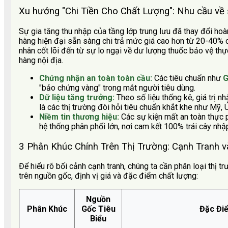
Xu hướng "Chi Tiền Cho Chất Lượng": Nhu cầu v
Sự gia tăng thu nhập của tầng lớp trung lưu đã thay đổi hoàn 
hàng hiện đại sẵn sàng chi trả mức giá cao hơn từ 20-40%
nhân cốt lõi đến từ sự lo ngại về dư lượng thuốc bảo vệ t
hàng nội địa.
Chứng nhận an toàn toàn cầu:
Các tiêu chuẩn như
G
"bảo chứng vàng" trong mắt người tiêu dùng.
Dữ liệu tăng trưởng:
Theo số liệu thống kê, giá trị n
là các thị trường đòi hỏi tiêu chuẩn khắt khe như Mỹ,
Niềm tin thương hiệu:
Các sự kiện mất an toàn thực
hệ thống phân phối lớn, nơi cam kết 100% trái cây nhậ
3 Phân Khúc Chính Trên Thị Trường: Cạnh Tranh v
Để hiểu rõ bối cảnh cạnh tranh, chúng ta cần phân loại thị t
trên nguồn gốc, định vị giá và đặc điểm chất lượng:
Nguồn
Phân Khúc
Gốc Tiêu
Đặc Đi
Biểu