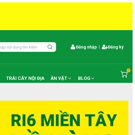
Đăng nhập
Đăng ký
0
TRÁI CÂY NỘI ĐỊA
ĂN VẶT
BLOG