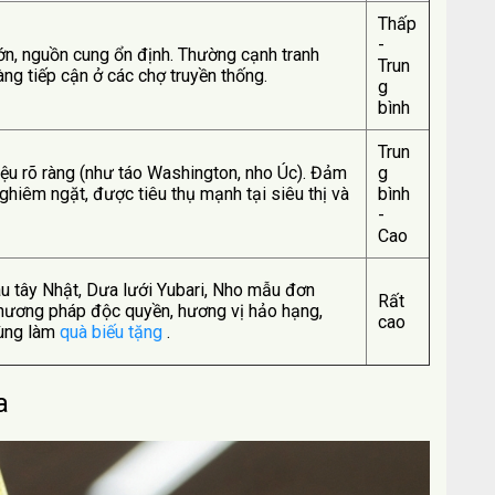
Thấp
-
n, nguồn cung ổn định. Thường cạnh tranh
Trun
àng tiếp cận ở các chợ truyền thống.
g
bình
Trun
iệu rõ ràng (như táo Washington, nho Úc). Đảm
g
ghiêm ngặt, được tiêu thụ mạnh tại siêu thị và
bình
-
Cao
âu tây Nhật, Dưa lưới Yubari, Nho mẫu đơn
Rất
hương pháp độc quyền, hương vị hảo hạng,
cao
dùng làm
quà biếu tặng
.
a