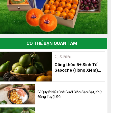
CÓ THỂ BẠN QUAN TÂM
28-5-2026
Công thức 5+ Sinh Tố
Sapoche (Hồng Xiêm)
Thơm Ngon, Bổ Dưỡng
và 8 Lợi Ích Không Thể
Bỏ Qua
Bí Quyết Nấu Chè Bưởi Giòn Sần Sật, Khử
Đắng Tuyệt Đối