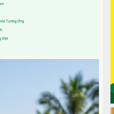
Nam
 Khỏe Tương Ứng
nh
 Việt