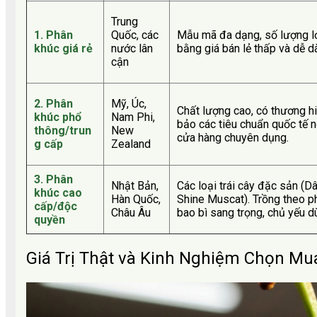
Trung
1. Phân
Quốc, các
Mẫu mã đa dạng, số lượng lớ
khúc giá rẻ
nước lân
bằng giá bán lẻ thấp và dễ d
cận
2. Phân
Mỹ, Úc,
Chất lượng cao, có thương h
khúc phổ
Nam Phi,
bảo các tiêu chuẩn quốc tế n
thông/trun
New
cửa hàng chuyên dụng.
g cấp
Zealand
3. Phân
Nhật Bản,
Các loại trái cây đặc sản (D
khúc cao
Hàn Quốc,
Shine Muscat). Trồng theo p
cấp/độc
Châu Âu
bao bì sang trọng, chủ yếu 
quyền
Giá Trị Thật và Kinh Nghiệm Chọn Mu