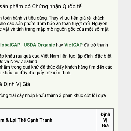
ề sản phẩm có Chứng nhận Quốc tế
toàn hành vi tiêu dùng. Thay vì ưu tiên giá rẻ, khách
 cho các sản phẩm đảm bảo an toàn tuyệt đối. Nguyên
hực vật và tình trạng mập mờ nguồn gốc của một số mặt
lobalGAP
,
USDA Organic
hay
VietGAP
đã trở thành
hập khẩu rau quả của Việt Nam liên tục lập đỉnh, đặc biệt
 Úc và New Zealand.
 phẩm trong quá khứ đã thúc đẩy khách hàng tìm đến các
p khẩu có đầy đủ giấy tờ kiểm định.
à Định Vị Giá
rường trái cây nhập khẩu thành 3 phân khúc cốt lõi dựa
Định
ểm & Lợi Thế Cạnh Tranh
Vị
Giá