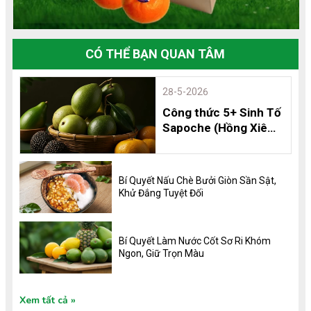
CÓ THỂ BẠN QUAN TÂM
28-5-2026
Công thức 5+ Sinh Tố
Sapoche (Hồng Xiêm)
Thơm Ngon, Bổ
Dưỡng và 8 Lợi Ích
Không Thể Bỏ Qua
Bí Quyết Nấu Chè Bưởi Giòn Sần Sật,
Khử Đắng Tuyệt Đối
Bí Quyết Làm Nước Cốt Sơ Ri Khóm
Ngon, Giữ Trọn Màu
Xem tất cả