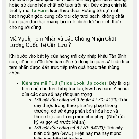
hoặc sử dụng hóa chất giữ tươi trôi nổi. Đây cũng chính là
triết lý mà
Tu Farm
luôn theo đuổi: Hướng tới sự minh
bạch nguồn gốc, cung cấp trái cây tươi sạch, không chất
bảo quản độc hại, mang lại giá trị dinh dưỡng đích thực
cho người dùng.
Mã Vạch, Tem Nhãn và Các Chứng Nhận Chất
Lượng Quốc Tế Cần Lưu Ý
Khi bước vào bất kỳ cửa hàng trái cây nhập khẩu Tân Bình
nào, công cụ đầu tiên bạn nên sử dụng là quan sát các loại
tem nhãn được dán trực tiếp trên quả hoặc trên thùng
chứa.
Kiểm tra mã PLU (Price Look-Up code):
Đây là loại
tem nhỏ dán trên từng trái táo, kiwi hay cam. Ý nghĩa
của các con số này rất quan trọng:
Mã bắt đầu bằng số 3 hoặc 4 (VD: 4133):
Trái
cây được trồng theo phương pháp thông
thường, có sử dụng phân bón hóa học và
thuốc trừ sâu trong mức cho phép. (Nhớ rửa
kỹ và gọt vỏ trước khi ăn).
Mã bắt đầu bằng số 8 (VD: 84133):
Trái cây
biến đổi gen (GMO). Hiện nay mã này ít phổ