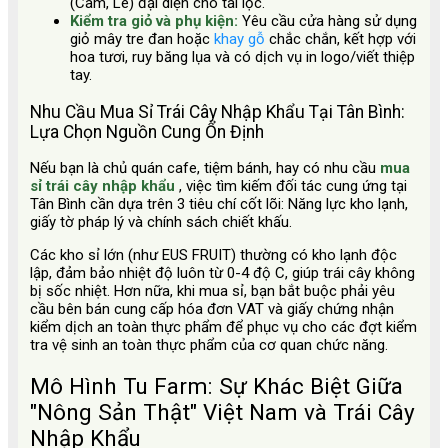
(Cam, Lê) đại diện cho tài lộc.
Kiểm tra giỏ và phụ kiện:
Yêu cầu cửa hàng sử dụng
giỏ mây tre đan hoặc
khay gỗ
chắc chắn, kết hợp với
hoa tươi, ruy băng lụa và có dịch vụ in logo/viết thiệp
tay.
Nhu Cầu Mua Sỉ Trái Cây Nhập Khẩu Tại Tân Bình:
Lựa Chọn Nguồn Cung Ổn Định
Nếu bạn là chủ quán cafe, tiệm bánh, hay có nhu cầu
mua
sỉ trái cây nhập khẩu
, việc tìm kiếm đối tác cung ứng tại
Tân Bình cần dựa trên 3 tiêu chí cốt lõi: Năng lực kho lạnh,
giấy tờ pháp lý và chính sách chiết khấu.
Các kho sỉ lớn (như EUS FRUIT) thường có kho lạnh độc
lập, đảm bảo nhiệt độ luôn từ 0-4 độ C, giúp trái cây không
bị sốc nhiệt. Hơn nữa, khi mua sỉ, bạn bắt buộc phải yêu
cầu bên bán cung cấp hóa đơn VAT và giấy chứng nhận
kiểm dịch an toàn thực phẩm để phục vụ cho các đợt kiểm
tra vệ sinh an toàn thực phẩm của cơ quan chức năng.
Mô Hình Tu Farm: Sự Khác Biệt Giữa
"Nông Sản Thật" Việt Nam và Trái Cây
Nhập Khẩu