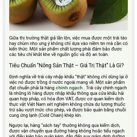
Giữa thị trường thật giả lẫn lộn, việc mua được một trái táo
hay chùm nho ưng ý không chỉ dựa vào niềm tin mà cần có
kiến thức. Một sản phẩm chất lượng phải đảm bảo được
các tiêu chí khắt khe về nguồn gốc và độ an toàn.
Tiêu Chuẩn "Nông Sản Thật – Giá Trị Thật" Là Gì?
Định nghĩa về trái cây nhập khẩu "thật" không chỉ dừng lại ở
việc nó được trồng ở nước ngoài mang về. Một sản phẩm
đạt chuẩn phải là hàng
chính ngạch
. Trái cây chính ngạch
là những lô hàng được nhập khẩu thông qua cửa khẩu hải
quan hợp pháp, có hóa đơn VAT, được cơ quan kiểm dịch
thực vật Việt Nam xét nghiệm không chứa dư lượng thuốc
trừ sâu vượt mức cho phép, và được bảo quản bằng chuỗi
cung ứng lạnh (Cold Chain) khép kín.
Ngược lại, hàng "xách tay" thường không qua kiểm dịch,
được vận chuyển qua đường hàng không hoặc tiểu ngạch
với điều kiện bảo quản kém, dẫn đến suy giảm dinh dưỡng