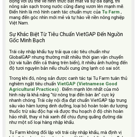
động với ưu thế về hình thức bắt mắt và sự đa dạng, thì
nông sản sạch trong nước cũng đang vươn lên mạnh mẽ.
Điển hình là mô hình canh tác chuẩn mực của
Tu Farm
,
mang đến góc nhìn mới mẻ và tự hào về nền nông nghiệp
Việt Nam.
Sự Khác Biệt Từ Tiêu Chuẩn VietGAP Đến Nguồn
Gốc Minh Bạch
Trái cây nhập khẩu tuy trải qua các tiêu chuẩn như
GlobalGAP nhưng thường mất nhiều thời gian vận chuyển
(từ vài tuần đến cả tháng trên biển), ít nhiều ảnh hưởng đến
độ tươi nguyên bản nếu chuỗi cung ứng lạnh có sai sót.
Trong khi đó, nông sản được canh tác tại Tu Farm tuân thủ
nghiêm ngặt tiêu chuẩn
VietGAP (Vietnamese Good
Agricultural Practices)
. Điểm mạnh lớn nhất của mô
hình này là khả năng "từ nông trại đến bàn ăn" cực kỳ
nhanh chóng. Trái cây nội địa đạt chuẩn VietGAP tập trung
sâu vào hàm lượng dinh dưỡng, loại bỏ hoàn toàn dư lượng
thuốc trừ sâu độc hại và được thu hoạch ở độ chín hoàn
hảo nhất, thay vì hái xanh để chịu đựng quãng đường dài
như một số loại hàng nhập khẩu.
Tu Farm không đối lập với trái cây nhập khẩu, mà định vị