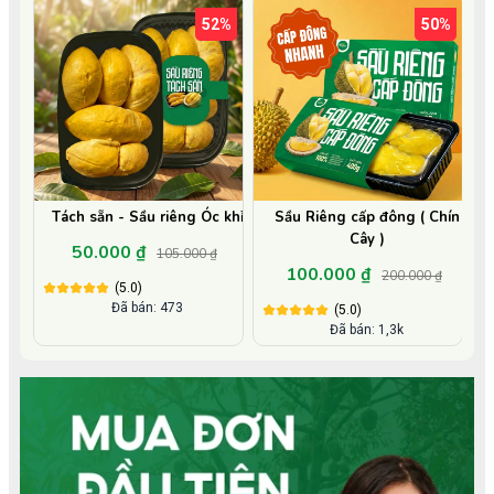
52%
50%
Tách sẵn - Sầu riêng Óc khỉ
Sầu Riêng cấp đông ( Chín
Cây )
50.000 ₫
105.000 ₫
100.000 ₫
200.000 ₫
(5.0)
Đã bán: 473
(5.0)
Đã bán: 1,3k