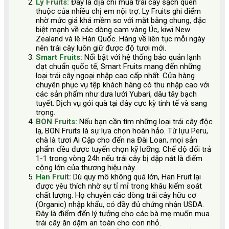
Ly Fruits:
Đây là địa chỉ mua trái cây sạch quen
thuộc của nhiều chị em nội trợ. Ly Fruits ghi điểm
nhờ mức giá khá mềm so với mặt bằng chung, đặc
biệt mạnh về các dòng cam vàng Úc, kiwi New
Zealand và lê Hàn Quốc. Hàng về liên tục mỗi ngày
nên trái cây luôn giữ được độ tươi mới.
Smart Fruits:
Nổi bật với hệ thống bảo quản lạnh
đạt chuẩn quốc tế, Smart Fruits mang đến những
loại trái cây ngoại nhập cao cấp nhất. Cửa hàng
chuyên phục vụ tệp khách hàng có thu nhập cao với
các sản phẩm như dưa lưới Yubari, dâu tây bạch
tuyết. Dịch vụ gói quà tại đây cực kỳ tinh tế và sang
trọng.
BON Fruits:
Nếu bạn cần tìm những loại trái cây độc
lạ, BON Fruits là sự lựa chọn hoàn hảo. Từ lựu Peru,
chà là tươi Ai Cập cho đến na Đài Loan, mọi sản
phẩm đều được tuyển chọn kỹ lưỡng. Chế độ đổi trả
1-1 trong vòng 24h nếu trái cây bị dập nát là điểm
cộng lớn của thương hiệu này.
Han Fruit:
Dù quy mô không quá lớn, Han Fruit lại
được yêu thích nhờ sự tỉ mỉ trong khâu kiểm soát
chất lượng. Họ chuyên các dòng trái cây hữu cơ
(Organic) nhập khẩu, có đầy đủ chứng nhận USDA.
Đây là điểm đến lý tưởng cho các bà mẹ muốn mua
trái cây ăn dặm an toàn cho con nhỏ.