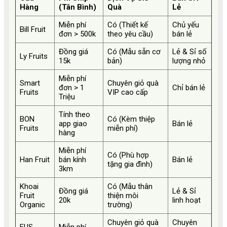
Hàng
(Tân Bình)
Quà
Lẻ
Miễn phí
Có (Thiết kế
Chủ yếu
Bill Fruit
đơn > 500k
theo yêu cầu)
bán lẻ
Đồng giá
Có (Mẫu sẵn cơ
Lẻ & Sỉ số
Ly Fruits
15k
bản)
lượng nhỏ
Miễn phí
Smart
Chuyên giỏ quà
đơn > 1
Chỉ bán lẻ
Fruits
VIP cao cấp
Triệu
Tính theo
BON
Có (Kèm thiệp
app giao
Bán lẻ
Fruits
miễn phí)
hàng
Miễn phí
Có (Phù hợp
Han Fruit
bán kính
Bán lẻ
tặng gia đình)
3km
Khoai
Có (Mẫu thân
Đồng giá
Lẻ & Sỉ
Fruit
thiện môi
20k
linh hoạt
Organic
trường)
Chuyên giỏ quà
Chuyên
EUS
Miễn phí