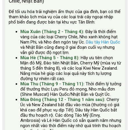
Chile, Nhật Bản)
Để tối ưu hóa trải nghiệm ẩm thực của gia đình, bạn có thể
tham khảo lịch mùa vụ của các loại trái cây ngoại nhập
phổ biến đang được bán tại khu vực Tân Bình:
Mùa Xuân (Tháng 2 - Tháng 4):
Đây là thời điểm
vàng của các loại Cherry Chile, Nho xanh không hạt
Nam Phi, và Nho đen ngón tay Úc.
Dâu tây Hàn Quốc
và Nhật Bản cũng đang ở giai đoạn cuối vụ nhưng
vẫn giữ được độ ngọt lịm.
Mùa Hè (Tháng 5 - Tháng 8):
Hãy ưu tiên chọn
Mận đỏ Mỹ, Đào tiên Nhật Bản, Cherry Mỹ (mùa vụ từ
tháng 5 đến tháng 8), và các loại Kiwi New Zealand.
Nắng mùa hè giúp các loại quả này tích tụ lượng
đường tự nhiên rất cao.
Mùa Thu (Tháng 9 - Tháng 11):
Thời điểm lý tưởng
để thưởng thức Lựu Peru đỏ mọng, Nho mẫu đơn
(Shine Muscat) Hàn Quốc/Nhật Bản và Quýt Úc.
Mùa Đông (Tháng 12 - Tháng 1 năm sau):
Cherry
Úc và New Zealand bắt đầu vào mùa (thường có giá
khá cao để phục vụ dịp Tết). Dâu tây Hàn Quốc bắt
đầu thu hoạch rộ. Các dòng Táo Mỹ (Envy,
Ambrosia) và Lê Hàn Quốc có sẵn quanh năm nhưng
ngon nhất vào thời điểm này nhờ quá trình thu hoạch