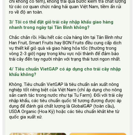
chí không có tem), không trải qua bước kiểm tra chất lượng
từ các cơ quan chức năng hải quan Việt Nam, tiềm ẩn rủi
ro về độ an toàn.
3/ Tôi có thể đặt giỏ trái cây nhập khẩu giao hàng
nhanh trong ngày tại Tân Bình không?
Chắc chắn rồi. Hầu hết các cửa hàng lớn tại Tân Bình như
Han Fruit, Smart Fruits hay BON Fruits đều cung cấp dịch
vụ thiết kế giỏ quà và giao hàng hỏa tốc (thường trong
vòng 2-3 giờ) ngay trong khu vực nội thành để đảm bảo
trái cây đến tay người nhận với trạng thái tươi ngon nhất.
4/ Tiêu chuẩn VietGAP có áp dụng cho trái cây nhập
khẩu không?
Không. Tiêu chuẩn VietGAP là tiêu chuẩn sản xuất nông
nghiệp tốt riêng biệt của Việt Nam (chỉ áp dụng cho nông
sản canh tác trong nước như tại Tu Farm). Đối với trái cây
nhập khẩu, các tiêu chuẩn quốc tế tương đương được áp
dụng để đánh giá chất lượng là GlobalGAP (toàn cầu),
USDA Organic (Hoa Kỳ) hoặc các tiêu chuẩn khắt khe từ
quốc gia xuất xứ.