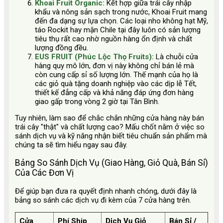
Khoai Fruit Organic:
Kết hợp giữa trái cây nhập
khẩu và nông sản sạch trong nước, Khoai Fruit mang
đến đa dạng sự lựa chọn. Các loại nho không hạt Mỹ,
táo Rockit hay mận Chile tại đây luôn có sản lượng
tiêu thụ rất cao nhờ nguồn hàng ổn định và chất
lượng đồng đều.
EUS FRUIT (Phúc Lộc Thọ Fruits):
Là chuỗi cửa
hàng quy mô lớn, đơn vị này không chỉ bán lẻ mà
còn cung cấp sỉ số lượng lớn. Thế mạnh của họ là
các giỏ quà tặng doanh nghiệp vào các dịp lễ Tết,
thiết kế đẳng cấp và khả năng đáp ứng đơn hàng
giao gấp trong vòng 2 giờ tại Tân Bình.
Tuy nhiên, làm sao để chắc chắn những cửa hàng này bán
trái cây "thật" và chất lượng cao? Mấu chốt nằm ở việc so
sánh dịch vụ và kỹ năng nhận biết tiêu chuẩn sản phẩm mà
chúng ta sẽ tìm hiểu ngay sau đây.
Bảng So Sánh Dịch Vụ (Giao Hàng, Giỏ Quà, Bán Sỉ)
Của Các Đơn Vị
Để giúp bạn đưa ra quyết định nhanh chóng, dưới đây là
bảng so sánh các dịch vụ đi kèm của 7 cửa hàng trên.
Cửa
Phí Ship
Dịch Vụ Giỏ
Bán Sỉ /