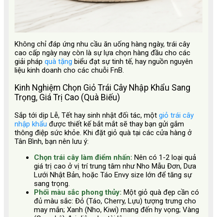
Không chỉ đáp ứng nhu cầu ăn uống hàng ngày, trái cây
cao cấp ngày nay còn là sự lựa chọn hàng đầu cho các
giải pháp
quà tặng
biểu đạt sự tinh tế, hay nguồn nguyên
liệu kinh doanh cho các chuỗi FnB.
Kinh Nghiệm Chọn Giỏ Trái Cây Nhập Khẩu Sang
Trọng, Giá Trị Cao (Quà Biếu)
Sắp tới dịp Lễ, Tết hay sinh nhật đối tác, một
giỏ trái cây
nhập khẩu
được thiết kế bắt mắt sẽ thay bạn gửi gắm
thông điệp sức khỏe. Khi đặt giỏ quà tại các cửa hàng ở
Tân Bình, bạn nên lưu ý:
Chọn trái cây làm điểm nhấn:
Nên có 1-2 loại quả
giá trị cao ở vị trí trung tâm như Nho Mẫu Đơn, Dưa
Lưới Nhật Bản, hoặc Táo Envy size lớn để tăng sự
sang trọng.
Phối màu sắc phong thủy:
Một giỏ quà đẹp cần có
đủ màu sắc: Đỏ (Táo, Cherry, Lựu) tượng trưng cho
may mắn; Xanh (Nho, Kiwi) mang đến hy vọng; Vàng