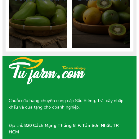
nhiêu calo, lượng calo trong
sapoche được không? Khám
sinh tố sapoche và bí quyết
phá 5 lợi ích vàng, liều lượng
ăn hồng xiêm không lo tăng
an toàn và cách chọn hồng
cân. Tìm hiểu giá trị dinh
xiêm chuẩn VietGAP tốt cho
dưỡng chi tiết.
mẹ và thai nhi.
Chuỗi cửa hàng chuyên cung cấp Sầu Riêng, Trái cây nhập
khẩu và quà tặng cho doanh nghiệp.
Địa chỉ:
820 Cách Mạng Tháng 8, P. Tân Sơn Nhất, TP.
HCM