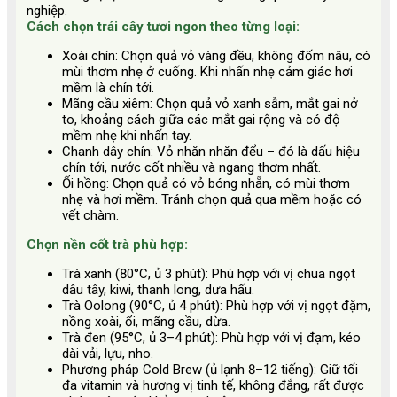
nghiệp.
Cách chọn trái cây tươi ngon theo từng loại:
Xoài chín: Chọn quả vỏ vàng đều, không đốm nâu, có
mùi thơm nhẹ ở cuống. Khi nhấn nhẹ cảm giác hơi
mềm là chín tới.
Mãng cầu xiêm: Chọn quả vỏ xanh sẫm, mắt gai nở
to, khoảng cách giữa các mắt gai rộng và có độ
mềm nhẹ khi nhấn tay.
Chanh dây chín: Vỏ nhăn nhăn đểu – đó là dấu hiệu
chín tới, nước cốt nhiều và ngang thơm nhất.
Ổi hồng: Chọn quả có vỏ bóng nhẵn, có mùi thơm
nhẹ và hơi mềm. Tránh chọn quả qua mềm hoặc có
vết chàm.
Chọn nền cốt trà phù hợp:
Trà xanh (80°C, ủ 3 phút): Phù hợp với vị chua ngọt
dâu tây, kiwi, thanh long, dưa hấu.
Trà Oolong (90°C, ủ 4 phút): Phù hợp với vị ngọt đặm,
nồng xoài, ổi, mãng cầu, dừa.
Trà đen (95°C, ủ 3–4 phút): Phù hợp với vị đạm, kéo
dài vải, lựu, nho.
Phương pháp Cold Brew (ủ lạnh 8–12 tiếng): Giữ tối
đa vitamin và hương vị tinh tế, không đắng, rất được