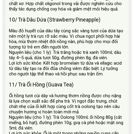
chất xơ. Hợp chất oligonol trong vải được nghiên cứu cho
thấy tác dụng chống oxy hóa và giảm mệt mỏi hiệu quả.
10/ Trà Dâu Dứa (Strawberry Pineapple)
Màu đỏ huyết của dâu tây cùng sắc vàng tươi của dứa tạo
nên một ly trà rực rỡ sắc màu. Vị chua ngọt phối hợp hài
hòa, mùi thơm nhiệt đới nồng nàn, phù hợp cho mọi đối
tượng từ trẻ em đến người lớn.
Nguyên liệu (cho 1 ly): Trà trắng hoặc trà xanh 100ml; dâu
tây 4–5 quả; dứa tươi 50g; đường phèn 8g; đá viên.
Lợi ích sức khỏe: Kết hợp bromelain từ dứa và ellagic acid
từ dâu tây tạo ra đôi đũa chống viêm đặc biệt. Lý tưởng
cho người tập thể thao và hồi phục sau trận ốm.
11/ Trà Ổi Hồng (Guava Tea)
Ổi hồng tươi cùi dày và hương thơm nồng được chọ nặng
là lựa chọn xuất sắc để pha trà. Vị ngọt đặc trưng, chút
chát nhẹ của ổi kết hợp cùng cốt trà oolong tạo nên câu
chuyện hương vị hoàn toàn mới mả.
Nguyên liệu (cho 1 ly): Trà Oolong 100ml; ổi hồng 80g (cắt
miếng, bỏ hạt); đường phèn 10g; gvạ cà phê hoặc mật ong
5ml; đá viên.
Lợi ích sức khỏe: Ổi là một trong những nguồn cung cấp