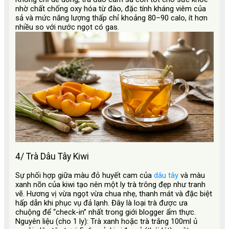
nhờ chất chống oxy hóa từ đào, đặc tính kháng viêm của
sả và mức năng lượng thấp chỉ khoảng 80–90 calo, ít hơn
nhiều so với nước ngọt có gas.
4/ Trà Dâu Tây Kiwi
Sự phối hợp giữa màu đỏ huyết cam của
dâu tây
và màu
xanh nõn của kiwi tạo nên một ly trà trông đẹp như tranh
vẽ. Hương vị vừa ngọt vừa chua nhẹ, thanh mát và đặc biệt
hấp dẫn khi phục vụ đả lạnh. Đây là loại trà được ưa
chuộng để “check-in” nhất trong giới blogger ẩm thực.
Nguyên liệu (cho 1 ly): Trà xanh hoặc trà trắng 100ml ủ