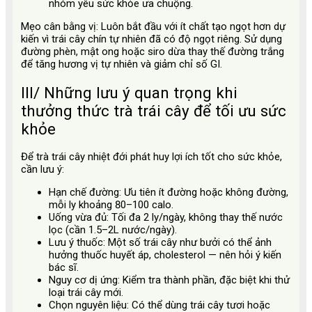
nhóm yêu sức khỏe ưa chuộng.
Mẹo cân bằng vị: Luôn bắt đầu với ít chất tạo ngọt hơn dự
kiến vì trái cây chín tự nhiên đã có độ ngọt riêng. Sử dụng
đường phèn, mật ong hoặc siro dừa thay thế đường trắng
để tăng hương vị tự nhiên và giảm chỉ số GI.
III/ Những lưu ý quan trọng khi
thưởng thức trà trái cây để tối ưu sức
khỏe
Để trà trái cây nhiệt đới phát huy lợi ích tốt cho sức khỏe,
cần lưu ý:
Hạn chế đường: Ưu tiên ít đường hoặc không đường,
mỗi ly khoảng 80–100 calo.
Uống vừa đủ: Tối đa 2 ly/ngày, không thay thế nước
lọc (cần 1.5–2L nước/ngày).
Lưu ý thuốc: Một số trái cây như bưởi có thể ảnh
hưởng thuốc huyết áp, cholesterol — nên hỏi ý kiến
bác sĩ.
Nguy cơ dị ứng: Kiểm tra thành phần, đặc biệt khi thử
loại trái cây mới.
Chọn nguyên liệu: Có thể dùng trái cây tươi hoặc