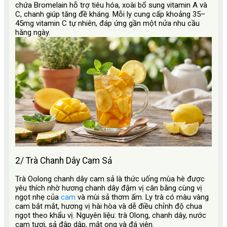
chứa Bromelain hỗ trợ tiêu hóa, xoài bổ sung vitamin A và
C, chanh giúp tăng đề kháng. Mỗi ly cung cấp khoảng 35–
45mg vitamin C tự nhiên, đáp ứng gần một nửa nhu cầu
hằng ngày.
2/ Trà Chanh Dây Cam Sả
Trà Oolong chanh dây cam sả là thức uống mùa hè được
yêu thích nhờ hương chanh dây đậm vị cân bằng cùng vị
ngọt nhẹ của
cam
và mùi sả thơm ấm. Ly trà có màu vàng
cam bắt mắt, hương vị hài hòa và dễ điều chỉnh độ chua
ngọt theo khẩu vị. Nguyên liệu: trà Olong, chanh dây, nước
cam tươi, sả đập dập, mật ong và đá viên.