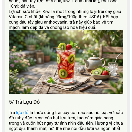
nguội; dâu tây tươi 5–6 quả; kiwi 1 quả (thái lát); mật ong
10ml; đá viên.
Lợi ích sức khỏe: Kiwi là một trong những loại trái cây giàu
Vitamin C nhất (khoảng 93mg/100g theo USDA). Kết hợp
cùng dâu tây giàu anthocyanin, trà này giúp bảo vệ tim
mạch, làm đẹp da và chống lão hóa hiệu quả.
5/ Trà Lựu Đỏ
Trà
lựu đỏ
là thức uống trái cây có màu sắc nổi bật với sắc
đỏ ruby đặc trưng của hạt lựu tươi, tạo cảm giác sang
trọng và cuốn hút ngay từ ánh nhìn đầu tiên. Hương vị chua
ngọt dịu, thanh mát, hơi the nhẹ nơi đầu lưỡi và ngon nhất