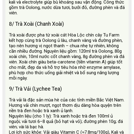
kali và electrolyte giúp bù khoáng sau vận động. Công thức
gồm trà Oolong, nước dừa tươi, bưởi đỏ, đường phèn và đá
viên.
8/ Trà Xoài (Chanh Xoài)
Trà xoài được pha từ xoài cát Hòa Lộc chín cây Tu Farm
kết hợp cùng trà Oolong ủ lâu, chanh vàng và đường phèn,
tạo nên hương vị ngọt thanh – chua nhẹ tự nhiên, không
cần nhiều đường. Nguyên liệu gồm: 120ml trà Oolong, 80g
xoài chín, 10ml nước cốt chanh vàng, 8g đường phèn và đá
viên. Xoài chín giàu beta-carotene (tiền vitamin A) giúp tốt
cho mắt, đẹp da và hỗ trợ tiêu hóa nhờ enzyme amylase,
phù hợp cho thức uống giải nhiệt và bổ sung năng lượng
mỗi ngày.
9/ Trà Vải (Lychee Tea)
Trà vải là đặc sản mùa hè của các tỉnh miền Bắc Việt Nam.
Hương vải chín mượt, ngọt thơm dịu dàng hòa quyện trên
nền trà đen hoặc trà xanh ủ lạnh.
Nguyên liệu (cho 1 ly): Trà xanh hoặc trà đen 100ml ủ
nguội; vải tươi 6–8 quả (bỏ hạt và vỏ); đường phèn 10g; đá
viên; vài lá bạc hà.
Lợi ích sức khỏe: Vải giàu Vitamin C (≈7.8mg/100g), Kali và