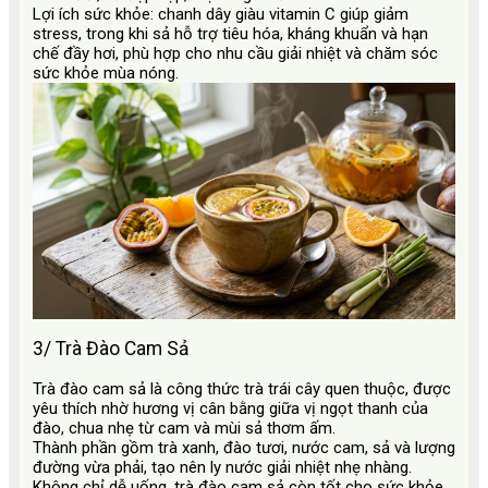
Lợi ích sức khỏe: chanh dây giàu vitamin C giúp giảm
stress, trong khi sả hỗ trợ tiêu hóa, kháng khuẩn và hạn
chế đầy hơi, phù hợp cho nhu cầu giải nhiệt và chăm sóc
sức khỏe mùa nóng.
3/ Trà Đào Cam Sả
Trà đào cam sả là công thức trà trái cây quen thuộc, được
yêu thích nhờ hương vị cân bằng giữa vị ngọt thanh của
đào, chua nhẹ từ cam và mùi sả thơm ấm.
Thành phần gồm trà xanh, đào tươi, nước cam, sả và lượng
đường vừa phải, tạo nên ly nước giải nhiệt nhẹ nhàng.
Không chỉ dễ uống, trà đào cam sả còn tốt cho sức khỏe