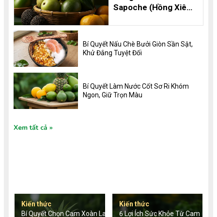
Sapoche (Hồng Xiêm)
Thơm Ngon, Bổ
Dưỡng và 8 Lợi Ích
Không Thể Bỏ Qua
Bí Quyết Nấu Chè Bưởi Giòn Sần Sật,
Khử Đắng Tuyệt Đối
Bí Quyết Làm Nước Cốt Sơ Ri Khóm
Ngon, Giữ Trọn Màu
Xem tất cả
TIN TỨC MỚI
Kiến thức
Kiến thức
Bí Quyết Chọn Cam Xoàn Lai
6 Lợi Ích Sức Khỏe Từ Cam