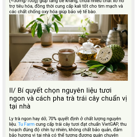
(~30mg/100g) giúp tăng đề kháng, chứa nhiều chất xơ hỗ
trợ tiêu hóa, đồng thời cung cấp kali tốt cho tim mạch và
các chất chống oxy hóa giúp bảo vệ tế bào.
II/ Bí quyết chọn nguyên liệu tươi
ngon và cách pha trà trái cây chuẩn vị
tại nhà
Ly trà ngon hay dở, 70% quyết định ở chất lượng nguyên
liệu.
Tu Farm
cung cấp trái cây tươi đạt chuẩn VietGAP, thu
hoạch đúng độ chín tự nhiên, không chất bảo quản, đảm
bảo hương vị tại nhà có thể tương đương quán chuyên