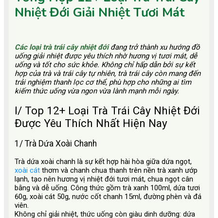
Nhiệt Đới Giải Nhiệt Tươi Mát
Các loại trà trái cây nhiệt đới
đang trở thành xu hướng đồ
uống giải nhiệt được yêu thích nhờ hương vị tươi mát, dễ
uống và tốt cho sức khỏe. Không chỉ hấp dẫn bởi sự kết
hợp của trà và trái cây tự nhiên, trà trái cây còn mang đến
trải nghiệm thanh lọc cơ thể, phù hợp cho những ai tìm
kiếm thức uống vừa ngon vừa lành mạnh mỗi ngày.
I/ Top 12+ Loại Trà Trái Cây Nhiệt Đới
Được Yêu Thích Nhất Hiện Nay
1/ Trà Dứa Xoài Chanh
Trà dứa xoài chanh là sự kết hợp hài hòa giữa dứa ngọt,
xoài cát
thơm và chanh chua thanh trên nền trà xanh ướp
lạnh, tạo nên hương vị nhiệt đới tươi mát, chua ngọt cân
bằng và dễ uống. Công thức gồm trà xanh 100ml, dứa tươi
60g, xoài cát 50g, nước cốt chanh 15ml, đường phèn và đá
viên.
Không chỉ giải nhiệt, thức uống còn giàu dinh dưỡng: dứa