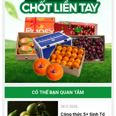
CÓ THỂ BẠN QUAN TÂM
28-5-2026
Công thức 5+ Sinh Tố