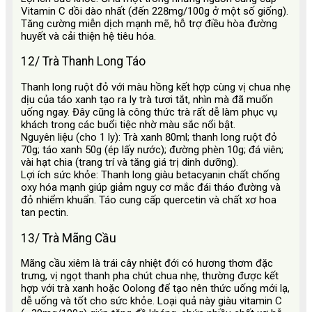
Vitamin C dồi dào nhất (đến 228mg/100g ở một số giống).
Tăng cường miễn dịch mạnh mẽ, hỗ trợ điều hòa đường
huyết và cải thiện hệ tiêu hóa.
12/ Trà Thanh Long Táo
Thanh long ruột đỏ với màu hồng kết hợp cùng vị chua nhẹ
dịu của táo xanh tạo ra ly trà tươi tắt, nhìn mà đã muốn
uống ngay. Đây cũng là công thức trà rất dễ làm phục vụ
khách trong các buổi tiệc nhờ màu sắc nổi bật.
Nguyên liệu (cho 1 ly): Trà xanh 80ml; thanh long ruột đỏ
70g; táo xanh 50g (ép lấy nước); đường phèn 10g; đá viên;
vài hạt chia (trang trí và tăng giá trị dinh dưỡng).
Lợi ích sức khỏe: Thanh long giàu betacyanin chất chống
oxy hóa mạnh giúp giảm nguy cơ mắc đái tháo đường và
đỏ nhiểm khuẩn. Táo cung cấp quercetin và chất xơ hoa
tan pectin.
13/ Trà Mãng Cầu
Mãng cầu xiêm là trái cây nhiệt đới có hương thơm đặc
trưng, vị ngọt thanh pha chút chua nhẹ, thường được kết
hợp với trà xanh hoặc Oolong để tạo nên thức uống mới lạ,
dễ uống và tốt cho sức khỏe. Loại quả này giàu vitamin C