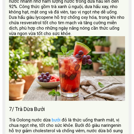
nước nhanh nhờ hàm lượng nước trong dưa hấu lên đến
92%. Công thức gồm trà xanh ủ nguội, dưa hấu xay, nho
không hạt, mật ong và đá viên, tạo vị ngọt nhẹ dễ uống.
Dưa hấu giàu lycopene hỗ trợ chống oxy hóa, trong khi nho
chứa resveratrol tốt cho tim mạch và tăng cường miễn
dịch, phù hợp cho những ngày nắng nóng cần thức uống
vừa ngon vừa tốt cho sức khỏe.
7/ Trà Dừa Bưởi
Trà Oolong nước dừa
bưởi
đỏ là thức uống thanh mát, vị
chua ngọt nhẹ, tốt cho sức khỏe. Bưởi đỏ giàu naringenin
hỗ trợ giảm cholesterol và chống viêm, nước dừa bổ sung