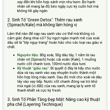
xay đến khi hỗn hợp sánh mịn như kem. Bơ hạnh
nhân sẽ mang lại độ béo ngậy cực kỳ cuốn hút mà
không hề gây ngán.
2. Sinh Tố 'Green Detox': Thêm rau xanh
(Spinach/Kale) mà không làm hỏng vị
Làm thế nào để nạp rau xanh vào cơ thể mà không có
cảm giác đang nhai cỏ? Sự ngọt ngào mạnh mẽ của xoài
dâu sẽ là "lớp ngụy trang" hoàn hảo cho các loại rau giàu vi
chất.
Nguyên liệu:
80g xoài, 50g dâu tây, 1 nắm lá rau
chân vịt (Spinach) hoặc cải xoăn (Kale), 1 muỗng
nước cốt chanh tươi, 100ml nước dừa tươi.
Kỹ thuật "giấu rau":
Bí quyết ở đây là hãy cho nước
dừa và rau xanh vào xay nhuyễn trước thành một
hỗn hợp lỏng màu xanh. Sau đó mới cho xoài và dâu
tây vào xay tiếp. Nước cốt chanh đóng vai trò khử
mùi ngái (vị đất) của rau xanh, mang lại ly sinh tố
thanh khiết và cực kỳ fresh.
3. Sinh Tố Phân Tầng Đẹp Mắt: Nâng cao kỹ thuật
pha chế (Layering Technique)