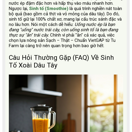
nước ép đậm đặc hơn và hấp thụ vào máu nhanh hơn.
Ngược lại,
Sinh tố (Smoothie)
là quá trình nghiền nát toàn
bộ quả (bao gồm cả thịt và vỏ mỏng của dâu tây). Do đó,
sinh tố giữ lại 100% chất xơ, mang lại cấu trúc sánh đặc và
no lâu hơn. Nói một cách dễ hiểu:
Uống nước ép là bạn
đang "uống" nước trái cây, còn uống sinh tố là bạn đang
thực sự "ăn" trái cây.
Chính vì phải "ăn" cả xác quả, việc
chọn lựa nông sản Sạch – Thật – Chuẩn VietGAP từ Tu
Farm lại càng trở nên quan trọng hơn bao giờ hết.
Câu Hỏi Thường Gặp (FAQ) Về Sinh
Tố Xoài Dâu Tây