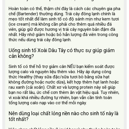
Hoàn toàn có thể, thậm chí đây là cách các chuyên gia pha
chế (Bartender) thường dùng. Trái cây đông lạnh chính là
mẹo tốt nhất để làm sinh tố có độ sánh mịn như kem tươi
(ice cream) mà không cần phải cho thêm quá nhiều đá
viên, giúp giữ được hương vị trái cây nguyên bản đậm đà
nhất. Hãy nhớ giảm hoặc bỏ hẳn lượng đá viên trong công
thức nếu dùng trái cây đông lạnh.
Uống sinh tố Xoài Dâu Tây có thực sự giúp giảm
cân không?
Sinh tố có thể hỗ trợ giảm cân NẾU bạn kiểm soát được
lượng calo và nguyên liệu thêm vào. Hãy áp dụng công
thức Healthy (thay sữa đặc/sữa tươi bò bằng sữa hạt
không đường hoặc nước dừa), kết hợp thêm hạt lanh hoặc
rau xanh (cải xoăn). Chất xơ và lượng protein này sẽ giúp
bạn no rất lâu, ức chế cơn thèm ăn vặt hiệu quả. Tuy nhiên,
vì xoài khá nhiều đường tự nhiên, bạn vẫn cần tính toán
tổng lượng calo nạp vào cơ thể mỗi ngày.
Nên dùng loại chất lỏng nền nào cho sinh tố này là
tốt nhất?