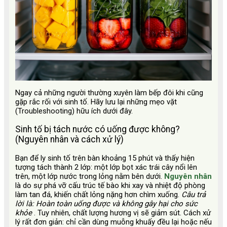
Ngay cả những người thường xuyên làm bếp đôi khi cũng
gặp rắc rối với sinh tố. Hãy lưu lại những mẹo vặt
(Troubleshooting) hữu ích dưới đây.
Sinh tố bị tách nước có uống được không?
(Nguyên nhân và cách xử lý)
Bạn để ly sinh tố trên bàn khoảng 15 phút và thấy hiện
tượng tách thành 2 lớp: một lớp bọt xác trái cây nổi lên
trên, một lớp nước trong lỏng nằm bên dưới.
Nguyên nhân
là do sự phá vỡ cấu trúc tế bào khi xay và nhiệt độ phòng
làm tan đá, khiến chất lỏng nặng hơn chìm xuống.
Câu trả
lời là: Hoàn toàn uống được và không gây hại cho sức
khỏe
. Tuy nhiên, chất lượng hương vị sẽ giảm sút. Cách xử
lý rất đơn giản: chỉ cần dùng muỗng khuấy đều lại hoặc nếu