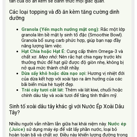
tan của đồ ăn kèm sẽ đánh thức mọi giác quan.
Các loại topping và đồ ăn kèm tăng cường dinh
dưỡng
Granola (Yến mạch nướng mật ong):
Rắc một lớp
granola lên bề mặt ly sinh tố đặc (Smoothie Bowl).
Granola bổ sung carb phức hợp, giúp bạn nạp đầy
năng lượng làm việc.
Hạt Chia hoặc Hạt É:
Cung cấp thêm Omega-3 và
chất xơ.
Mẹo nhỏ:
Nên rắc hạt chia ngay trước khi
thưởng thức để hạt giữ được độ giòn nhẹ, không bị
nở quá mức thành chất nhầy.
Dừa sấy khô hoặc dừa nạo sợi:
Hương vị nhiệt đới
của dừa kết hợp với xoài tạo ra âm hưởng của các
bãi biển mùa hè tuyệt đẹp.
Trái cây tươi cắt lát:
Thêm vài lát kiwi, chuối hoặc
chính dâu tây và xoài tươi để tăng tính thẩm mỹ.
Sinh tố xoài dâu tây khác gì với Nước Ép Xoài Dâu
Tây?
Nhiều người vẫn nhầm lẫn giữa hai khái niệm này.
Nước ép
(Juice)
sử dụng máy ép để vắt lấy phần nước, loại bỏ
hoàn toàn bã và chất xơ. Điều này khiến lượng đường trong