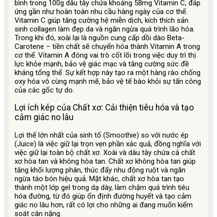
bình trong 100g dâu tây chứa khoảng 58mg Vitamin C, đáp
ứng gần như hoàn toàn nhu cầu hàng ngày của cơ thể.
Vitamin C giúp tăng cường hệ miễn dịch, kích thích sản
sinh collagen làm đẹp da và ngăn ngừa quá trình lão hóa.
Trong khi đó, xoài lại là nguồn cung cấp dồi dào Beta-
Carotene – tiền chất sẽ chuyển hóa thành Vitamin A trong
cơ thể. Vitamin A đóng vai trò cốt lõi trong việc duy trì thị
lực khỏe mạnh, bảo vệ giác mạc và tăng cường sức đề
kháng tổng thể. Sự kết hợp này tạo ra một hàng rào chống
oxy hóa vô cùng mạnh mẽ, bảo vệ tế bào khỏi sự tấn công
của các gốc tự do.
Lợi ích kép của Chất xơ: Cải thiện tiêu hóa và tạo
cảm giác no lâu
Lợi thế lớn nhất của sinh tố (Smoothie) so với nước ép
(Juice) là việc giữ lại trọn vẹn phần xác quả, đồng nghĩa với
việc giữ lại toàn bộ chất xơ. Xoài và dâu tây chứa cả chất
xơ hòa tan và không hòa tan. Chất xơ không hòa tan giúp
tăng khối lượng phân, thúc đẩy nhu động ruột và ngăn
ngừa táo bón hiệu quả. Mặt khác, chất xơ hòa tan tạo
thành một lớp gel trong dạ dày, làm chậm quá trình tiêu
hóa đường, từ đó giúp ổn định đường huyết và tạo cảm
giác no lâu hơn, rất có lợi cho những ai đang muốn kiểm
soát cân nặng.