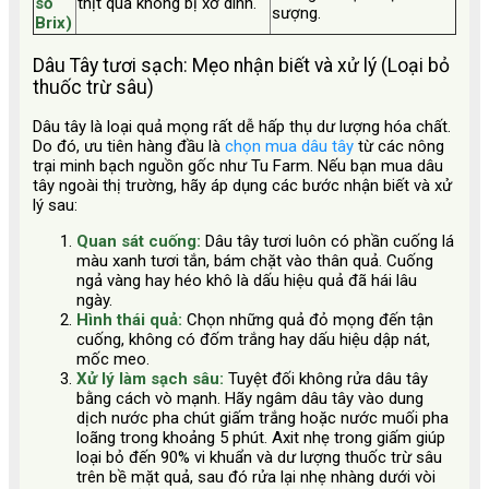
số
thịt quả không bị xơ dính.
sượng.
Brix)
Dâu Tây tươi sạch: Mẹo nhận biết và xử lý (Loại bỏ
thuốc trừ sâu)
Dâu tây là loại quả mọng rất dễ hấp thụ dư lượng hóa chất.
Do đó, ưu tiên hàng đầu là
chọn mua dâu tây
từ các nông
trại minh bạch nguồn gốc như Tu Farm. Nếu bạn mua dâu
tây ngoài thị trường, hãy áp dụng các bước nhận biết và xử
lý sau:
Quan sát cuống:
Dâu tây tươi luôn có phần cuống lá
màu xanh tươi tắn, bám chặt vào thân quả. Cuống
ngả vàng hay héo khô là dấu hiệu quả đã hái lâu
ngày.
Hình thái quả:
Chọn những quả đỏ mọng đến tận
cuống, không có đốm trắng hay dấu hiệu dập nát,
mốc meo.
Xử lý làm sạch sâu:
Tuyệt đối không rửa dâu tây
bằng cách vò mạnh. Hãy ngâm dâu tây vào dung
dịch nước pha chút giấm trắng hoặc nước muối pha
loãng trong khoảng 5 phút. Axit nhẹ trong giấm giúp
loại bỏ đến 90% vi khuẩn và dư lượng thuốc trừ sâu
trên bề mặt quả, sau đó rửa lại nhẹ nhàng dưới vòi