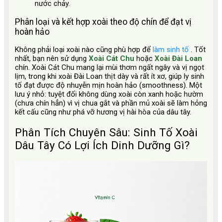
nước chảy.
Phân loại và kết hợp xoài theo độ chín để đạt vị
hoàn hảo
Không phải loại xoài nào cũng phù hợp để
làm sinh tố
. Tốt
nhất, bạn nên sử dụng
Xoài Cát Chu
hoặc
Xoài Đài Loan
chín. Xoài Cát Chu mang lại mùi thơm ngất ngây và vị ngọt
lịm, trong khi xoài Đài Loan thịt dày và rất ít xơ, giúp ly sinh
tố đạt được độ nhuyễn mịn hoàn hảo (smoothness). Một
lưu ý nhỏ: tuyệt đối không dùng xoài còn xanh hoặc hườm
(chưa chín hẳn) vì vị chua gắt và phần mủ xoài sẽ làm hỏng
kết cấu cũng như phá vỡ hương vị hài hòa của dâu tây.
Phân Tích Chuyên Sâu: Sinh Tố Xoài
Dâu Tây Có Lợi Ích Dinh Dưỡng Gì?