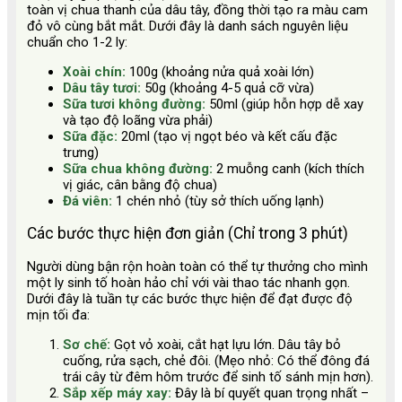
toàn vị chua thanh của dâu tây, đồng thời tạo ra màu cam
đỏ vô cùng bắt mắt. Dưới đây là danh sách nguyên liệu
chuẩn cho 1-2 ly:
Xoài chín:
100g (khoảng nửa quả xoài lớn)
Dâu tây tươi:
50g (khoảng 4-5 quả cỡ vừa)
Sữa tươi không đường:
50ml (giúp hỗn hợp dễ xay
và tạo độ loãng vừa phải)
Sữa đặc:
20ml (tạo vị ngọt béo và kết cấu đặc
trưng)
Sữa chua không đường:
2 muỗng canh (kích thích
vị giác, cân bằng độ chua)
Đá viên:
1 chén nhỏ (tùy sở thích uống lạnh)
Các bước thực hiện đơn giản (Chỉ trong 3 phút)
Người dùng bận rộn hoàn toàn có thể tự thưởng cho mình
một ly sinh tố hoàn hảo chỉ với vài thao tác nhanh gọn.
Dưới đây là tuần tự các bước thực hiện để đạt được độ
mịn tối đa:
Sơ chế:
Gọt vỏ xoài, cắt hạt lựu lớn. Dâu tây bỏ
cuống, rửa sạch, chẻ đôi. (Mẹo nhỏ: Có thể đông đá
trái cây từ đêm hôm trước để sinh tố sánh mịn hơn).
Sắp xếp máy xay:
Đây là bí quyết quan trọng nhất –