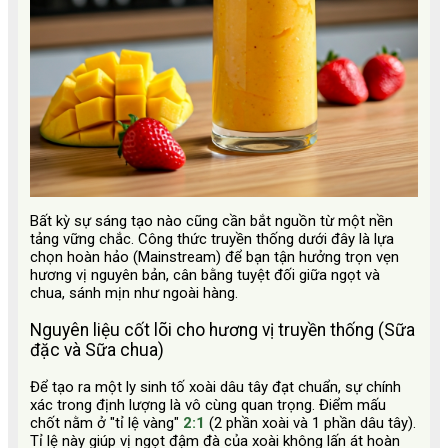
Bất kỳ sự sáng tạo nào cũng cần bắt nguồn từ một nền
tảng vững chắc. Công thức truyền thống dưới đây là lựa
chọn hoàn hảo (Mainstream) để bạn tận hưởng trọn vẹn
hương vị nguyên bản, cân bằng tuyệt đối giữa ngọt và
chua, sánh mịn như ngoài hàng.
Nguyên liệu cốt lõi cho hương vị truyền thống (Sữa
đặc và Sữa chua)
Để tạo ra một ly sinh tố xoài dâu tây đạt chuẩn, sự chính
xác trong định lượng là vô cùng quan trọng. Điểm mấu
chốt nằm ở "tỉ lệ vàng"
2:1
(2 phần xoài và 1 phần dâu tây).
Tỉ lệ này giúp vị ngọt đậm đà của xoài không lấn át hoàn