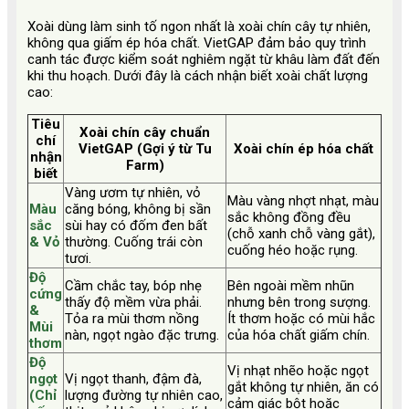
Xoài dùng làm sinh tố ngon nhất là xoài chín cây tự nhiên,
không qua giấm ép hóa chất. VietGAP đảm bảo quy trình
canh tác được kiểm soát nghiêm ngặt từ khâu làm đất đến
khi thu hoạch. Dưới đây là cách nhận biết xoài chất lượng
cao:
Tiêu
Xoài chín cây chuẩn
chí
VietGAP (Gợi ý từ Tu
Xoài chín ép hóa chất
nhận
Farm)
biết
Vàng ươm tự nhiên, vỏ
Màu vàng nhợt nhạt, màu
Màu
căng bóng, không bị sần
sắc không đồng đều
sắc
sùi hay có đốm đen bất
(chỗ xanh chỗ vàng gắt),
& Vỏ
thường. Cuống trái còn
cuống héo hoặc rụng.
tươi.
Độ
Cầm chắc tay, bóp nhẹ
Bên ngoài mềm nhũn
cứng
thấy độ mềm vừa phải.
nhưng bên trong sượng.
&
Tỏa ra mùi thơm nồng
Ít thơm hoặc có mùi hắc
Mùi
nàn, ngọt ngào đặc trưng.
của hóa chất giấm chín.
thơm
Độ
Vị nhạt nhẽo hoặc ngọt
ngọt
Vị ngọt thanh, đậm đà,
gắt không tự nhiên, ăn có
(Chỉ
lượng đường tự nhiên cao,
cảm giác bột hoặc