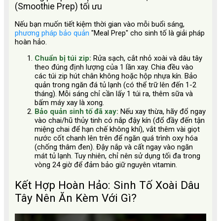
(Smoothie Prep) tối ưu
Nếu bạn muốn tiết kiệm thời gian vào mỗi buổi sáng,
phương pháp bảo quản
"Meal Prep" cho sinh tố là giải pháp
hoàn hảo.
Chuẩn bị túi zip:
Rửa sạch, cắt nhỏ xoài và dâu tây
theo đúng định lượng của 1 lần xay. Chia đều vào
các túi zip hút chân không hoặc hộp nhựa kín. Bảo
quản trong ngăn đá tủ lạnh (có thể trữ lên đến 1-2
tháng). Mỗi sáng chỉ cần lấy 1 túi ra, thêm sữa và
bấm máy xay là xong.
Bảo quản sinh tố đã xay:
Nếu xay thừa, hãy đổ ngay
vào chai/hũ thủy tinh có nắp đậy kín (đổ đầy đến tận
miệng chai để hạn chế không khí), vắt thêm vài giọt
nước cốt chanh lên trên để ngăn quá trình oxy hóa
(chống thâm đen). Đậy nắp và cất ngay vào ngăn
mát tủ lạnh. Tuy nhiên, chỉ nên sử dụng tối đa trong
vòng 24 giờ để đảm bảo giữ nguyên vitamin.
Kết Hợp Hoàn Hảo: Sinh Tố Xoài Dâu
Tây Nên Ăn Kèm Với Gì?