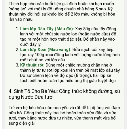
Thích hợp cho các buổi tiệc gia đình hoặc khi bạn muốn
"sống ảo" với một ly đồ uống chuẩn nhà hàng 5 sao. Kỹ
thuật này đòi hỏi sự khéo léo để 2 lớp màu không bị hòa
lẫn vào nhau.
Làm lớp Dâu Tây (Màu đỏ):
Xay 80g dâu tây đông
lạnh với một chút xíu nước lọc (hoặc nước dừa) để
tạo ra một hỗn hợp thật đặc sệt. Đổ phần này vào
dưới đáy ly.
Làm lớp Xoài (Màu vàng):
Rửa sạch cối xay, tiếp
tục xay 100g xoài đông lạnh với lượng nước lỏng hơn
một chút so với lớp dâu.
Kỹ thuật rót:
Dùng một chiếc muỗng chặn nhẹ ở
thành ly, từ từ rót lớp xoài lên trên bề mặt lớp dâu tây.
Do sự chênh lệch về độ đặc (tỉ trọng), hai lớp sẽ
tách biệt hoàn toàn tạo hiệu ứng thị giác tuyệt đẹp.
4. Sinh Tố Cho Bé Yêu: Công thức không đường, sử
dụng Nước Dừa tươi
Trẻ em hệ tiêu hóa còn non yếu và rất dễ bị dị ứng với đạm
sữa bò. Công thức này loại bỏ hoàn toàn sữa đặc và sữa
tươi, thay bằng nước dừa tự nhiên, vừa thanh mát vừa bổ
sung điện giải.