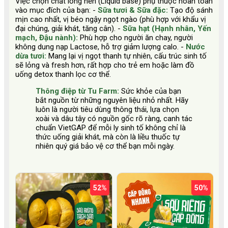
Việc chọn chất lỏng nền (Liquid base) phụ thuộc hoàn toàn
vào mục đích của bạn: -
Sữa tươi & Sữa đặc:
Tạo độ sánh
mịn cao nhất, vị béo ngậy ngọt ngào (phù hợp với khẩu vị
đại chúng, giải khát, tăng cân). -
Sữa hạt (Hạnh nhân, Yến
mạch, Đậu nành):
Phù hợp cho người ăn chay, người
không dung nạp Lactose, hỗ trợ giảm lượng calo. -
Nước
dừa tươi:
Mang lại vị ngọt thanh tự nhiên, cấu trúc sinh tố
sẽ lỏng và fresh hơn, rất hợp cho trẻ em hoặc làm đồ
uống detox thanh lọc cơ thể.
Thông điệp từ Tu Farm:
Sức khỏe của bạn
bắt nguồn từ những nguyên liệu nhỏ nhất. Hãy
luôn là người tiêu dùng thông thái, lựa chọn
xoài và dâu tây có nguồn gốc rõ ràng, canh tác
chuẩn VietGAP để mỗi ly sinh tố không chỉ là
thức uống giải khát, mà còn là liều thuốc tự
nhiên quý giá bảo vệ cơ thể bạn mỗi ngày.
52%
50%