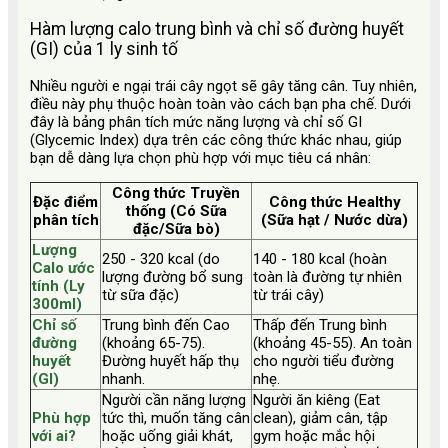
Hàm lượng calo trung bình và chỉ số đường huyết
(GI) của 1 ly sinh tố
Nhiều người e ngại trái cây ngọt sẽ gây tăng cân. Tuy nhiên,
điều này phụ thuộc hoàn toàn vào cách bạn pha chế. Dưới
đây là bảng phân tích mức năng lượng và chỉ số GI
(Glycemic Index) dựa trên các công thức khác nhau, giúp
bạn dễ dàng lựa chọn phù hợp với mục tiêu cá nhân:
Công thức Truyền
Đặc điểm
Công thức Healthy
thống (Có Sữa
phân tích
(Sữa hạt / Nước dừa)
đặc/Sữa bò)
Lượng
250 - 320 kcal (do
140 - 180 kcal (hoàn
Calo ước
lượng đường bổ sung
toàn là đường tự nhiên
tính (Ly
từ sữa đặc)
từ trái cây)
300ml)
Chỉ số
Trung bình đến Cao
Thấp đến Trung bình
đường
(khoảng 65-75).
(khoảng 45-55). An toàn
huyết
Đường huyết hấp thụ
cho người tiểu đường
(GI)
nhanh.
nhẹ.
Người cần năng lượng
Người ăn kiêng (Eat
Phù hợp
tức thì, muốn tăng cân
clean), giảm cân, tập
với ai?
hoặc uống giải khát,
gym hoặc mắc hội