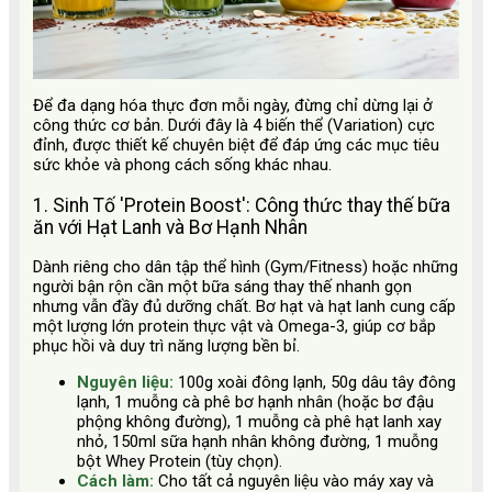
Để đa dạng hóa thực đơn mỗi ngày, đừng chỉ dừng lại ở
công thức cơ bản. Dưới đây là 4 biến thể (Variation) cực
đỉnh, được thiết kế chuyên biệt để đáp ứng các mục tiêu
sức khỏe và phong cách sống khác nhau.
1. Sinh Tố 'Protein Boost': Công thức thay thế bữa
ăn với Hạt Lanh và Bơ Hạnh Nhân
Dành riêng cho dân tập thể hình (Gym/Fitness) hoặc những
người bận rộn cần một bữa sáng thay thế nhanh gọn
nhưng vẫn đầy đủ dưỡng chất. Bơ hạt và hạt lanh cung cấp
một lượng lớn protein thực vật và Omega-3, giúp cơ bắp
phục hồi và duy trì năng lượng bền bỉ.
Nguyên liệu:
100g xoài đông lạnh, 50g dâu tây đông
lạnh, 1 muỗng cà phê bơ hạnh nhân (hoặc bơ đậu
phộng không đường), 1 muỗng cà phê hạt lanh xay
nhỏ, 150ml sữa hạnh nhân không đường, 1 muỗng
bột Whey Protein (tùy chọn).
Cách làm:
Cho tất cả nguyên liệu vào máy xay và