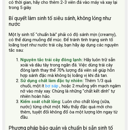
có thời gian, hãy cho thêm 2-3 viên đá vào máy và xay lại
trong 5 giây.
Bí quyết làm sinh tố siêu sánh, không lỏng như
nước
Một ly sinh tố "chuẩn bài" phải có độ sánh mịn (creamy),
có thể dùng muỗng để múc. Để tránh tình trạng sinh tố
loãng toẹt như nước trái cây, bạn hãy áp dụng các nguyên
tắc sau:
Nguyên tắc trái cây đông lạnh:
Hãy luôn trữ sẵn
xoài và dâu tây trong ngăn đá. Việc dùng trái cây
đông lạnh thay thế 70% lượng đá viên sẽ giúp hỗn
hợp sánh đặc mà không bị loãng vị khi đá tan.
Sử dụng chất làm đặc tự nhiên:
Thêm 1/3 quả
chuối, một ít
bơ sáp
, hoặc 2 muỗng yến mạch ngâm
nở vào máy xay. Chúng là những "chất kết dính" tự
nhiên hoàn hảo.
Kiểm soát chất lỏng:
Luôn cho chất lỏng (sữa,
nước) từng chút một. Nếu thấy đặc quá mới cho
thêm, tuyệt đối không đổ òa một lượng lớn ngay từ
đầu.
Phương pháp bảo quản và chuẩn bị sẵn sinh tố