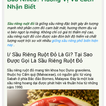
Nhận Biết
Sầu riêng ruột đỏ
là giống sầu riêng đặc biệt gây ấn tượng
mạnh nhờ phần cơm đỏ cam bắt mắt, hương thơm dịu và
vị béo ngọt lạ miệng. Không chỉ có giá trị thẩm mỹ cao,
sầu riêng ruột đỏ còn được săn đón bởi độ hiếm và chất
lượng vượt trội so với nhiều
giống sầu riêng phổ biến hiện
nay
.
I/ Sầu Riêng Ruột Đỏ Là Gì? Tại Sao
Được Gọi Là Sầu Riêng Ruột Đỏ
Sầu riêng ruột đỏ mang tên khoa học Durio gravolens,
thuộc họ Cẩm quỳ (Malvaceae), có nguồn gốc từ vùng
Sabah ở phía Bắc đảo Borneo, Malaysia. Đây là một loài
sầu riêng hoang dại được phát hiện và thuần hóa từ những
năm 1990.