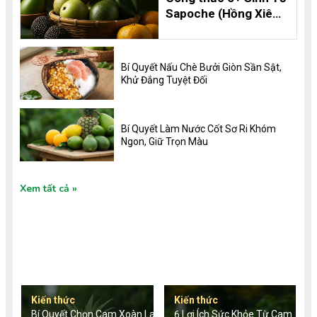
Sapoche (Hồng Xiêm)
Thơm Ngon, Bổ
Dưỡng và 8 Lợi Ích
Không Thể Bỏ Qua
Bí Quyết Nấu Chè Bưởi Giòn Sần Sật,
Khử Đắng Tuyệt Đối
Bí Quyết Làm Nước Cốt Sơ Ri Khóm
Ngon, Giữ Trọn Màu
Xem tất cả
TIN TỨC MỚI
Kiến thức
Kiến thức
Bí Quyết Chọn Cam Xoàn Lai
6 Lợi Ích Sức Khỏe Từ Cam