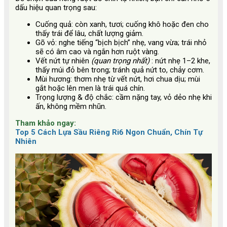
dấu hiệu quan trọng sau:
Cuống quả: còn xanh, tươi; cuống khô hoặc đen cho
thấy trái để lâu, chất lượng giảm.
Gõ vỏ: nghe tiếng “bịch bịch” nhẹ, vang vừa; trái nhỏ
sẽ có âm cao và ngắn hơn ruột vàng.
Vết nứt tự nhiên
(quan trọng nhất)
: nứt nhẹ 1–2 khe,
thấy múi đỏ bên trong; tránh quả nứt to, chảy cơm.
Mùi hương: thơm nhẹ từ vết nứt, hơi chua dịu; mùi
gắt hoặc lên men là trái quá chín.
Trọng lượng & độ chắc: cầm nặng tay, vỏ dẻo nhẹ khi
ấn, không mềm nhũn.
Tham khảo ngay:
Top 5 Cách Lựa Sầu Riêng Ri6 Ngon Chuẩn, Chín Tự
Nhiên