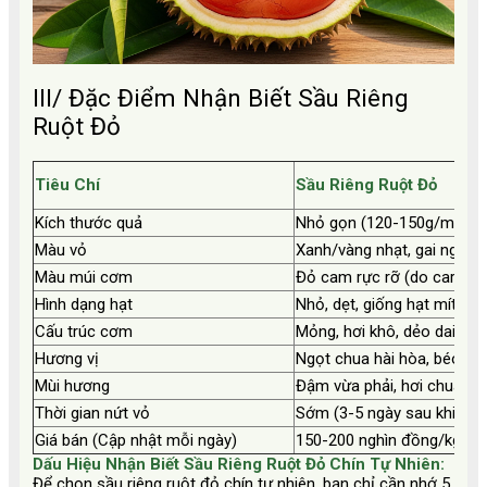
III/ Đặc Điểm Nhận Biết Sầu Riêng
Ruột Đỏ
Tiêu Chí
Sầu Riêng Ruột Đỏ
Kích thước quả
Nhỏ gọn (120-150g/múi)
Màu vỏ
Xanh/vàng nhạt, gai ngắn
Màu múi cơm
Đỏ cam rực rỡ (do caroten
Hình dạng hạt
Nhỏ, dẹt, giống hạt mít
Cấu trúc cơm
Mỏng, hơi khô, dẻo dai
Hương vị
Ngọt chua hài hòa, béo bùi
Mùi hương
Đậm vừa phải, hơi chua
Thời gian nứt vỏ
Sớm (3-5 ngày sau khi chí
Giá bán (Cập nhật mỗi ngày)
150-200 nghìn đồng/kg
Dấu Hiệu Nhận Biết Sầu Riêng Ruột Đỏ Chín Tự Nhiên:
Để chọn sầu riêng ruột đỏ chín tự nhiên, bạn chỉ cần nhớ 5