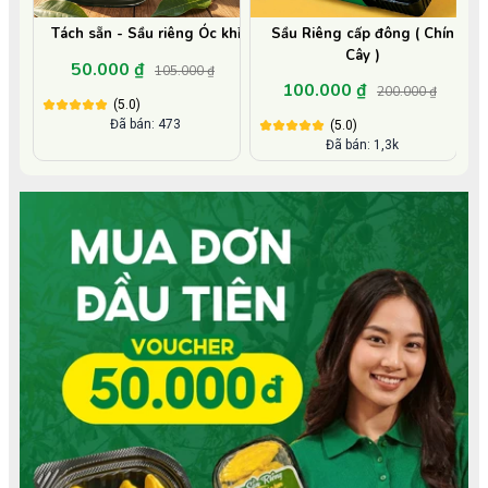
Tách sẵn - Sầu riêng Óc khỉ
Sầu Riêng cấp đông ( Chín
Cây )
50.000 ₫
105.000 ₫
100.000 ₫
200.000 ₫
(5.0)
Đã bán: 473
(5.0)
Đã bán: 1,3k