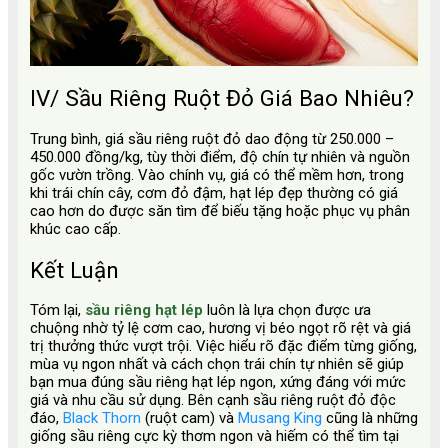
IV/ Sầu Riêng Ruột Đỏ Giá Bao Nhiêu?
Trung bình, giá sầu riêng ruột đỏ dao động từ 250.000 –
450.000 đồng/kg, tùy thời điểm, độ chín tự nhiên và nguồn
gốc vườn trồng. Vào chính vụ, giá có thể mềm hơn, trong
khi trái chín cây, cơm đỏ đậm, hạt lép đẹp thường có giá
cao hơn do được săn tìm để biếu tặng hoặc phục vụ phân
khúc cao cấp.
Kết Luận
Tóm lại,
sầu riêng hạt lép
luôn là lựa chọn được ưa
chuộng nhờ tỷ lệ cơm cao, hương vị béo ngọt rõ rệt và giá
trị thưởng thức vượt trội. Việc hiểu rõ đặc điểm từng giống,
mùa vụ ngon nhất và cách chọn trái chín tự nhiên sẽ giúp
bạn mua đúng sầu riêng hạt lép ngon, xứng đáng với mức
giá và nhu cầu sử dụng. Bên cạnh sầu riêng ruột đỏ độc
đáo,
Black Thorn
(ruột cam) và
Musang King
cũng là những
giống sầu riêng cực kỳ thơm ngon và hiếm có thể tìm tại