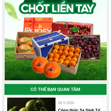
CÓ THỂ BẠN QUAN TÂM
28-5-2026
Công thức 5+ Sinh Tố