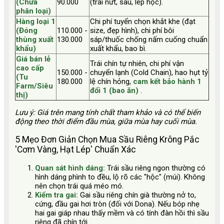
(Chưa
90.000
(trái nứt, sâu, lép hộc).
phân loại)
Hàng loại 1
Chi phí tuyển chọn khắt khe (đạt
(Đóng
110.000 -
size, đẹp hình), chi phí bôi
thùng xuất
130.000
sáp/thuốc chống nấm cuống chuẩn
khẩu)
xuất khẩu, bao bì.
Giá bán lẻ
Trái chín tự nhiên, chi phí vận
cao cấp
150.000 -
chuyển lạnh (Cold Chain), hao hụt tỷ
(Tu
180.000
lệ chín hỏng,
cam kết bảo hành 1
Farm/Siêu
đổi 1 (bao ăn)
.
thị)
Lưu ý: Giá trên mang tính chất tham khảo và có thể biến
động theo thời điểm đầu mùa, giữa mùa hay cuối mùa.
5 Mẹo Đơn Giản Chọn Mua Sầu Riêng Krông Pắc
'Cơm Vàng, Hạt Lép' Chuẩn Xác
Quan sát hình dáng:
Trái sầu riêng ngon thường có
hình dáng phình to đều, lộ rõ các "hộc" (múi). Không
nên chọn trái quá méo mó.
Kiểm tra gai:
Gai sầu riêng chín già thường nở to,
cứng, đầu gai hơi tròn (đối với Dona). Nếu bóp nhẹ
hai gai giáp nhau thấy mềm và có tính đàn hồi thì sầu
riêng đã chín tới.