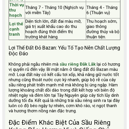
Thời vụ
Tháng 7 - Tháng 10 (Nghịch vụ
Tháng 4 - Tháng
thu
với miền Tây)
6 (Thuận vụ)
hoạch
Diện tích lớn, đất đai màu mỡ,
Thu hoạch sớm,
Lợi thế
giá trị xuất khẩu cao do thu
giao thông
cạnh
hoạch đúng thời điểm thị
đường thủy và bộ
tranh
trường khát hàng.
thuận tiện.
Lợi Thế Đất Đỏ Bazan: Yếu Tố Tạo Nên Chất Lượng
Độc Đáo
Không phải ngẫu nhiên mà
sầu riêng Đắk Lắk
lại có hương
vị quyến rũ đến vậy. Bí mật nằm ở tầng đất đỏ Bazan màu
mỡ. Loại đất này có kết cấu tơi xốp, khả năng giữ nước tốt
nhưng cũng thoát nước cực kỳ nhanh, giúp bộ rễ của cây
sầu riêng phát triển mạnh mẽ mà không bị úng ngập. Hàm
lượng khoáng chất dồi dào trong đất kết hợp với biên độ
nhiệt ngày và đêm lớn tại Tây Nguyên giúp cây tích lũy dinh
dưỡng tối đa. Kết quả là những trái sầu riêng sinh ra tại đây
luôn có độ béo ngậy tự nhiên, cơm khô ráo, vị ngọt thanh
và hương thơm nồng nàn đặc trưng.
Đặc Điểm Khác Biệt Của Sầu Riêng