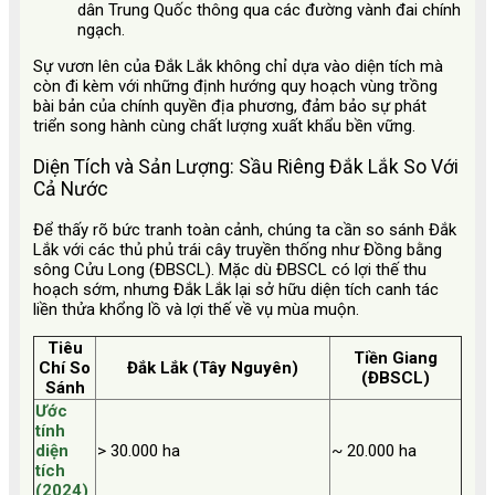
dân Trung Quốc thông qua các đường vành đai chính
ngạch.
Sự vươn lên của Đắk Lắk không chỉ dựa vào diện tích mà
còn đi kèm với những định hướng quy hoạch vùng trồng
bài bản của chính quyền địa phương, đảm bảo sự phát
triển song hành cùng chất lượng xuất khẩu bền vững.
Diện Tích và Sản Lượng: Sầu Riêng Đắk Lắk So Với
Cả Nước
Để thấy rõ bức tranh toàn cảnh, chúng ta cần so sánh Đắk
Lắk với các thủ phủ trái cây truyền thống như Đồng bằng
sông Cửu Long (ĐBSCL). Mặc dù ĐBSCL có lợi thế thu
hoạch sớm, nhưng Đắk Lắk lại sở hữu diện tích canh tác
liền thửa khổng lồ và lợi thế về vụ mùa muộn.
Tiêu
Tiền Giang
Chí So
Đắk Lắk (Tây Nguyên)
(ĐBSCL)
Sánh
Ước
tính
diện
> 30.000 ha
~ 20.000 ha
tích
(2024)