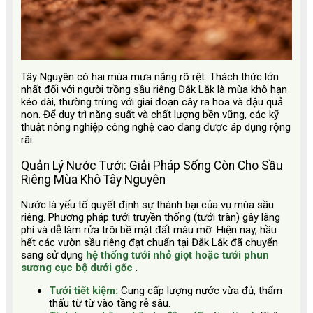
Tây Nguyên có hai mùa mưa nắng rõ rệt. Thách thức lớn
nhất đối với người trồng sầu riêng Đắk Lắk là mùa khô hạn
kéo dài, thường trùng với giai đoạn cây ra hoa và đậu quả
non. Để duy trì năng suất và chất lượng bền vững, các kỹ
thuật nông nghiệp công nghệ cao đang được áp dụng rộng
rãi.
Quản Lý Nước Tưới: Giải Pháp Sống Còn Cho Sầu
Riêng Mùa Khô Tây Nguyên
Nước là yếu tố quyết định sự thành bại của vụ mùa sầu
riêng. Phương pháp tưới truyền thống (tưới tràn) gây lãng
phí và dễ làm rửa trôi bề mặt đất màu mỡ. Hiện nay, hầu
hết các vườn sầu riêng đạt chuẩn tại Đắk Lắk đã chuyển
sang sử dụng
hệ thống tưới nhỏ giọt hoặc tưới phun
sương cục bộ dưới gốc
.
Tưới tiết kiệm:
Cung cấp lượng nước vừa đủ, thẩm
thấu từ từ vào tầng rễ sâu.