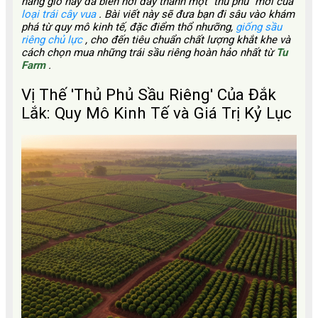
nắng gió này đã biến nơi đây thành một "thủ phủ" mới của
loại trái cây vua
. Bài viết này sẽ đưa bạn đi sâu vào khám
phá từ quy mô kinh tế, đặc điểm thổ nhưỡng,
giống sầu
riêng chủ lực
, cho đến tiêu chuẩn chất lượng khắt khe và
cách chọn mua những trái sầu riêng hoàn hảo nhất từ
Tu
Farm
.
Vị Thế 'Thủ Phủ Sầu Riêng' Của Đắk
Lắk: Quy Mô Kinh Tế và Giá Trị Kỷ Lục