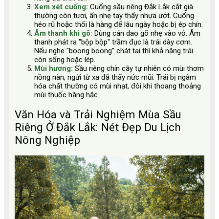
Xem xét cuống:
Cuống sầu riêng Đắk Lắk cắt già
thường còn tươi, ấn nhẹ tay thấy nhựa ướt. Cuống
héo rũ hoặc thối là hàng để lâu ngày hoặc bị ép chín.
Âm thanh khi gõ:
Dùng cán dao gõ nhẹ vào vỏ. Âm
thanh phát ra "bộp bộp" trầm đục là trái dày cơm.
Nếu nghe "boong boong" chát tai thì khả năng trái
còn sống hoặc lép.
Mùi hương:
Sầu riêng chín cây tự nhiên có mùi thơm
nồng nàn, ngửi từ xa đã thấy nức mũi. Trái bị ngâm
hóa chất thường có mùi nhạt, đôi khi thoang thoảng
mùi thuốc hăng hắc.
Văn Hóa và Trải Nghiệm Mùa Sầu
Riêng Ở Đắk Lắk: Nét Đẹp Du Lịch
Nông Nghiệp