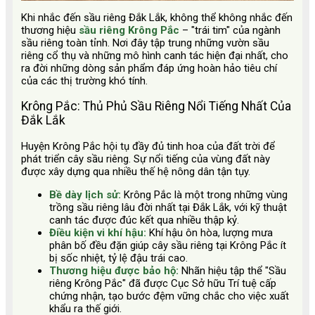
Khi nhắc đến sầu riêng Đắk Lắk, không thể không nhắc đến
thương hiệu
sầu riêng Krông Pắc
– "trái tim" của ngành
sầu riêng toàn tỉnh. Nơi đây tập trung những vườn sầu
riêng cổ thụ và những mô hình canh tác hiện đại nhất, cho
ra đời những dòng sản phẩm đáp ứng hoàn hảo tiêu chí
của các thị trường khó tính.
Krông Pắc: Thủ Phủ Sầu Riêng Nổi Tiếng Nhất Của
Đắk Lắk
Huyện Krông Pắc hội tụ đầy đủ tinh hoa của đất trời để
phát triển cây sầu riêng. Sự nổi tiếng của vùng đất này
được xây dựng qua nhiều thế hệ nông dân tận tụy.
Bề dày lịch sử:
Krông Pắc là một trong những vùng
trồng sầu riêng lâu đời nhất tại Đắk Lắk, với kỹ thuật
canh tác được đúc kết qua nhiều thập kỷ.
Điều kiện vi khí hậu:
Khí hậu ôn hòa, lượng mưa
phân bố đều đặn giúp cây sầu riêng tại Krông Pắc ít
bị sốc nhiệt, tỷ lệ đậu trái cao.
Thương hiệu được bảo hộ:
Nhãn hiệu tập thể "Sầu
riêng Krông Pắc" đã được Cục Sở hữu Trí tuệ cấp
chứng nhận, tạo bước đệm vững chắc cho việc xuất
khẩu ra thế giới.