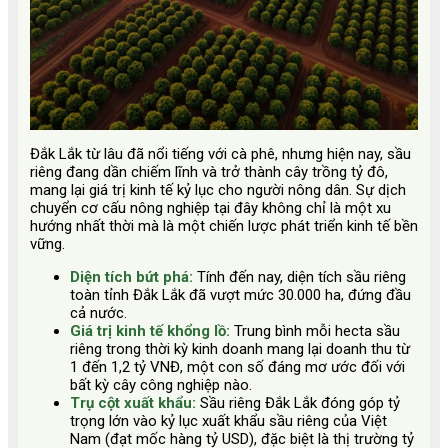
Đắk Lắk từ lâu đã nổi tiếng với cà phê, nhưng hiện nay, sầu
riêng đang dần chiếm lĩnh và trở thành cây trồng tỷ đô,
mang lại giá trị kinh tế kỷ lục cho người nông dân. Sự dịch
chuyển cơ cấu nông nghiệp tại đây không chỉ là một xu
hướng nhất thời mà là một chiến lược phát triển kinh tế bền
vững.
Diện tích bứt phá:
Tính đến nay, diện tích sầu riêng
toàn tỉnh Đắk Lắk đã vượt mức 30.000 ha, đứng đầu
cả nước.
Giá trị kinh tế khổng lồ:
Trung bình mỗi hecta sầu
riêng trong thời kỳ kinh doanh mang lại doanh thu từ
1 đến 1,2 tỷ VNĐ, một con số đáng mơ ước đối với
bất kỳ cây công nghiệp nào.
Trụ cột xuất khẩu:
Sầu riêng Đắk Lắk đóng góp tỷ
trọng lớn vào kỷ lục xuất khẩu sầu riêng của Việt
Nam (đạt mốc hàng tỷ USD), đặc biệt là thị trường tỷ