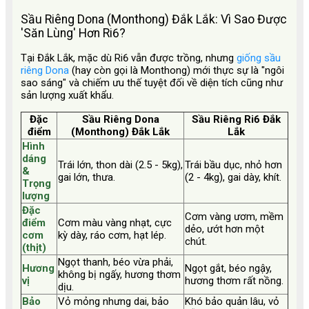
Sầu Riêng Dona (Monthong) Đắk Lắk: Vì Sao Được
'Săn Lùng' Hơn Ri6?
Tại Đắk Lắk, mặc dù Ri6 vẫn được trồng, nhưng
giống sầu
riêng Dona
(hay còn gọi là Monthong) mới thực sự là "ngôi
sao sáng" và chiếm ưu thế tuyệt đối về diện tích cũng như
sản lượng xuất khẩu.
Đặc
Sầu Riêng Dona
Sầu Riêng Ri6 Đắk
điểm
(Monthong) Đắk Lắk
Lắk
Hình
dáng
Trái lớn, thon dài (2.5 - 5kg),
Trái bầu dục, nhỏ hơn
&
gai lớn, thưa.
(2 - 4kg), gai dày, khít.
Trọng
lượng
Đặc
Cơm vàng ươm, mềm
điểm
Cơm màu vàng nhạt, cực
dẻo, ướt hơn một
cơm
kỳ dày, ráo cơm, hạt lép.
chút.
(thịt)
Ngọt thanh, béo vừa phải,
Hương
Ngọt gắt, béo ngậy,
không bị ngấy, hương thơm
vị
hương thơm rất nồng.
dịu.
Bảo
Vỏ mỏng nhưng dai, bảo
Khó bảo quản lâu, vỏ