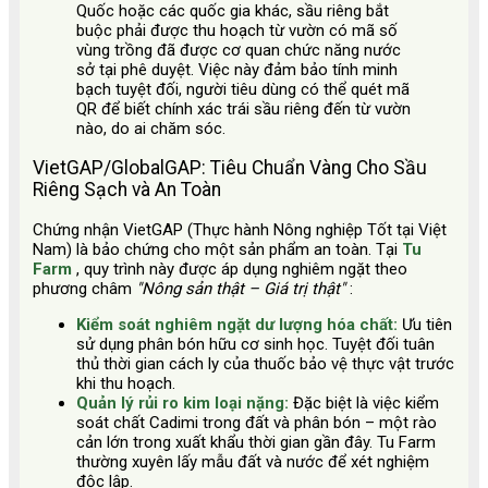
Quốc hoặc các quốc gia khác, sầu riêng bắt
buộc phải được thu hoạch từ vườn có mã số
vùng trồng đã được cơ quan chức năng nước
sở tại phê duyệt. Việc này đảm bảo tính minh
bạch tuyệt đối, người tiêu dùng có thể quét mã
QR để biết chính xác trái sầu riêng đến từ vườn
nào, do ai chăm sóc.
VietGAP/GlobalGAP: Tiêu Chuẩn Vàng Cho Sầu
Riêng Sạch và An Toàn
Chứng nhận VietGAP (Thực hành Nông nghiệp Tốt tại Việt
Nam) là bảo chứng cho một sản phẩm an toàn. Tại
Tu
Farm
, quy trình này được áp dụng nghiêm ngặt theo
phương châm
"Nông sản thật – Giá trị thật"
:
Kiểm soát nghiêm ngặt dư lượng hóa chất:
Ưu tiên
sử dụng phân bón hữu cơ sinh học. Tuyệt đối tuân
thủ thời gian cách ly của thuốc bảo vệ thực vật trước
khi thu hoạch.
Quản lý rủi ro kim loại nặng:
Đặc biệt là việc kiểm
soát chất Cadimi trong đất và phân bón – một rào
cản lớn trong xuất khẩu thời gian gần đây. Tu Farm
thường xuyên lấy mẫu đất và nước để xét nghiệm
độc lập.