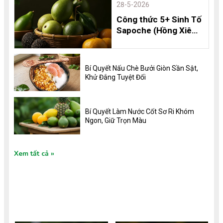
28-5-2026
Công thức 5+ Sinh Tố
Sapoche (Hồng Xiêm)
Thơm Ngon, Bổ
Dưỡng và 8 Lợi Ích
Không Thể Bỏ Qua
Bí Quyết Nấu Chè Bưởi Giòn Sần Sật,
Khử Đắng Tuyệt Đối
Bí Quyết Làm Nước Cốt Sơ Ri Khóm
Ngon, Giữ Trọn Màu
Xem tất cả
TIN TỨC MỚI