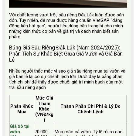
Với chất lượng vượt trội, sầu riêng Đắk Lắk luôn được săn
đón. Tuy nhiên, để mua được hàng chuẩn VietGAP, "đáng
đồng tiền bát gạo", người tiêu dùng cần trang bị cho mình
những kiến thức cơ bản về giá trị và cách nhận biết sản
phẩm.
Bảng Giá Sầu Riêng Đắk Lắk (Năm 2024/2025):
Phân Tích Sự Khác Biệt Giữa Giá Vườn và Giá Bán
Lẻ
Nhiều người thắc mắc vì sao giá sầu riêng mua tại vườn và
giá bán lẻ lại có sự chênh lệch lớn. Dưới đây là bảng phân
tích chi phí để thấy được chuỗi giá trị minh bạch của một
trái sầu riêng sạch.
Mức Giá
Tham
Phân Khúc
Thành Phần Chi Phí & Lý Do
Khảo
Mua
Chênh Lệch
(VNĐ/kg
)
Giá xô tại
vườn
70.000 -
Mua mão cả vườn. Tỷ lệ rủi ro cao