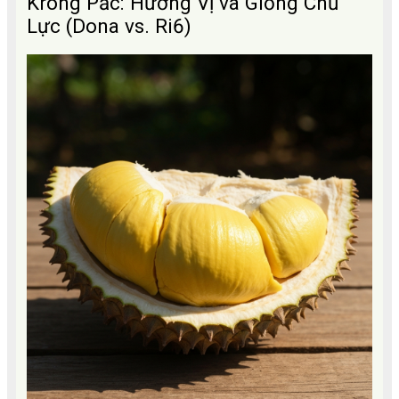
Krông Pắc: Hương Vị và Giống Chủ
Lực (Dona vs. Ri6)