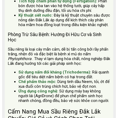
Tích hợp châm phân tự động (Fertigation):
Phân
bón được hòa tan vào hệ thống tưới, giúp cây hấp
thụ dinh dưỡng đều đặn, tối ưu hóa chi phí.
Kỹ thuật siết nước:
Đây là kỹ thuật chuyên sâu được
nông dân Đắk Lắk áp dụng để kích thích cây phân
hóa mầm hoa đồng loạt trong điều kiện khắc nghiệt.
Phòng Trừ Sâu Bệnh: Hướng Đi Hữu Cơ và Sinh
Học
Sầu riêng là loại cây mẫn cảm, dễ bị tấn công bởi rầy phấn
trắng, nhện đỏ và đặc biệt là bệnh xì mủ do nấm
Phytophthora
. Thay vì lạm dụng hóa chất, nông nghiệp Đắk
Lắk đang hướng tới các giải pháp sinh học:
Sử dụng nấm đối kháng (Trichoderma):
Rải quanh
gốc để tiêu diệt nấm bệnh có hại trong đất.
Chế phẩm thảo mộc:
Dùng tinh dầu Neem, tỏi, ớt để
xua đuổi côn trùng chích hút, bảo vệ đọt non.
Ứng dụng công nghệ:
Sử dụng máy bay không
người lái (AgriDrone) để phun chế phẩm sinh học
nhanh chóng, đồng đều, bảo vệ sức khỏe con người.
Cẩm Nang Mua Sầu Riêng Đắk Lắk