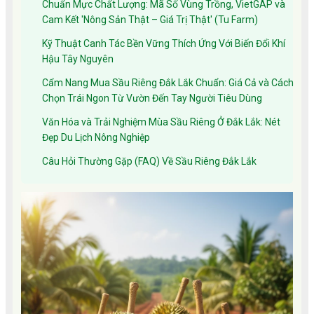
Chuẩn Mực Chất Lượng: Mã Số Vùng Trồng, VietGAP và
Cam Kết 'Nông Sản Thật – Giá Trị Thật' (Tu Farm)
Kỹ Thuật Canh Tác Bền Vững Thích Ứng Với Biến Đổi Khí
Hậu Tây Nguyên
Cẩm Nang Mua Sầu Riêng Đắk Lắk Chuẩn: Giá Cả và Cách
Chọn Trái Ngon Từ Vườn Đến Tay Người Tiêu Dùng
Văn Hóa và Trải Nghiệm Mùa Sầu Riêng Ở Đắk Lắk: Nét
Đẹp Du Lịch Nông Nghiệp
Câu Hỏi Thường Gặp (FAQ) Về Sầu Riêng Đắk Lắk