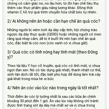
chóng có cảm giác no, no lâu hơn, từ đó hạn chế tiêu thụ
thêm các thực phẩm giàu năng lượng khác. Đồng thời
vitamin C hỗ trợ quá trình chuyển hóa chất béo tự nhiên.
2/ Ai không nên ăn hoặc cần hạn chế ăn quả cóc?
Những người bị viêm loét dạ dày cấp tính, hội chứng trào
ngược dạ dày thực quản (GERD) hoặc những người có men
răng quá nhạy cảm, dễ bị ê buốt thì nên hạn chế ăn quả
cóc, đặc biệt là cóc non (cóc xanh có vị chua gắt).
3/ Quả cóc có tính nóng hay tính mát (theo Đông
y)?
Theo tài liệu Y học cổ truyền, quả cóc có tính mát, vị chua
ngọt đan xen. Nó có tác dụng giải nhiệt, thanh nhiệt cơ thể,
sinh tân dịch rất tốt, đặc biệt phù hợp để dùng làm trái cây
giải khát trong mùa hè oi bức.
4/ Nên ăn cóc vào lúc nào trong ngày là tốt nhất?
Thời điểm ăn cóc lý tưởng nhất là sau các bữa ăn chính
khoảng 30 phút đến 1 giờ. Ăn vào lúc này không chỉ tránh
được tình trạng xót dạ dày mà chất xơ và vị chua trong