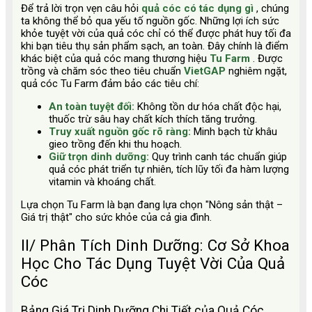
Để trả lời trọn vẹn câu hỏi
quả cóc có tác dụng gì
, chúng
ta không thể bỏ qua yếu tố nguồn gốc. Những lợi ích sức
khỏe tuyệt vời của quả cóc chỉ có thể được phát huy tối đa
khi bạn tiêu thụ sản phẩm sạch, an toàn. Đây chính là điểm
khác biệt của quả cóc mang thương hiệu
Tu Farm
. Được
trồng và chăm sóc theo tiêu chuẩn
VietGAP
nghiêm ngặt,
quả cóc Tu Farm đảm bảo các tiêu chí:
An toàn tuyệt đối:
Không tồn dư hóa chất độc hại,
thuốc trừ sâu hay chất kích thích tăng trưởng.
Truy xuất nguồn gốc rõ ràng:
Minh bạch từ khâu
gieo trồng đến khi thu hoạch.
Giữ trọn dinh dưỡng:
Quy trình canh tác chuẩn giúp
quả cóc phát triển tự nhiên, tích lũy tối đa hàm lượng
vitamin và khoáng chất.
Lựa chọn Tu Farm là bạn đang lựa chọn "Nông sản thật –
Giá trị thật" cho sức khỏe của cả gia đình.
II/ Phân Tích Dinh Dưỡng: Cơ Sở Khoa
Học Cho Tác Dụng Tuyệt Vời Của Quả
Cóc
Bảng Giá Trị Dinh Dưỡng Chi Tiết của Quả Cóc