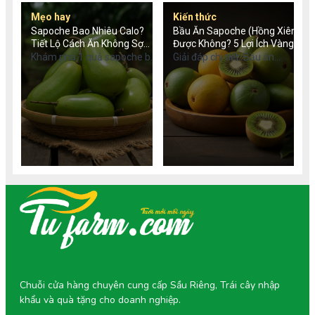
Mẹo hay
Kiến thức
Sapoche Bao Nhiêu Calo?
Bầu Ăn Sapoche (Hồng Xiêm)
Tiết Lộ Cách Ăn Không Sợ
Được Không? 5 Lợi Ích Vàng
Béo
Cho Mẹ
Khám phá 1 quả sapoche bao
Giải đáp chi tiết: Bầu ăn
nhiêu calo, lượng calo trong
sapoche được không? Khám
sinh tố sapoche và bí quyết
phá 5 lợi ích vàng, liều lượng
ăn hồng xiêm không lo tăng
an toàn và cách chọn hồng
cân. Tìm hiểu giá trị dinh
xiêm chuẩn VietGAP tốt cho
dưỡng chi tiết.
mẹ và thai nhi.
Chuỗi cửa hàng chuyên cung cấp Sầu Riêng, Trái cây nhập
khẩu và quà tặng cho doanh nghiệp.