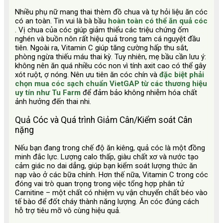
Nhiều phụ nữ mang thai thèm đồ chua và tự hỏi liệu ăn cóc
có an toàn. Tin vui là bà bầu
hoàn toàn có thể ăn quả cóc
. Vị chua của cóc giúp giảm thiểu các triệu chứng ốm
nghén và buồn nôn rất hiệu quả trong tam cá nguyệt đầu
tiên. Ngoài ra, Vitamin C giúp tăng cường hấp thu sắt,
phòng ngừa thiếu máu thai kỳ. Tuy nhiên, mẹ bầu cần lưu ý:
không nên ăn quá nhiều cóc non vì tính axit cao có thể gây
xót ruột, ợ nóng. Nên ưu tiên ăn cóc chín và
đặc biệt phải
chọn mua cóc sạch chuẩn VietGAP từ các thương hiệu
uy tín như Tu Farm
để đảm bảo không nhiễm hóa chất
ảnh hưởng đến thai nhi.
Quả Cóc và Quá trình Giảm Cân/Kiểm soát Cân
nặng
Nếu bạn đang trong chế độ ăn kiêng, quả cóc là một đồng
minh đắc lực. Lượng calo thấp, giàu chất xơ và nước tạo
cảm giác no dai dẳng, giúp bạn kiểm soát lượng thức ăn
nạp vào ở các bữa chính. Hơn thế nữa, Vitamin C trong cóc
đóng vai trò quan trọng trong việc tổng hợp phân tử
Carnitine – một chất có nhiệm vụ vận chuyển chất béo vào
tế bào để đốt cháy thành năng lượng. Ăn cóc đúng cách
hỗ trợ tiêu mỡ vô cùng hiệu quả.