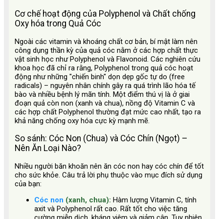
Cơ chế hoạt động của Polyphenol và Chất chống
Oxy hóa trong Quả Cóc
Ngoài các vitamin và khoáng chất cơ bản, bí mật làm nên
công dụng thần kỳ của quả cóc nằm ở các hợp chất thực
vật sinh học như Polyphenol và Flavonoid. Các nghiên cứu
khoa học đã chỉ ra rằng, Polyphenol trong quả cóc hoạt
động như những "chiến binh" dọn dẹp gốc tự do (free
radicals) – nguyên nhân chính gây ra quá trình lão hóa tế
bào và nhiều bệnh lý mãn tính. Một điểm thú vị là ở giai
đoạn quả còn non (xanh và chua), nồng độ Vitamin C và
các hợp chất Polyphenol thường đạt mức cao nhất, tạo ra
khả năng chống oxy hóa cực kỳ mạnh mẽ.
So sánh: Cóc Non (Chua) và Cóc Chín (Ngọt) –
Nên Ăn Loại Nào?
Nhiều người băn khoăn nên ăn cóc non hay cóc chín để tốt
cho sức khỏe. Câu trả lời phụ thuộc vào mục đích sử dụng
của bạn:
Cóc non
(xanh, chua):
Hàm lượng Vitamin C, tính
axit và Polyphenol rất cao. Rất tốt cho việc tăng
cường miễn dịch, kháng viêm và giảm cân. Tuy nhiên,