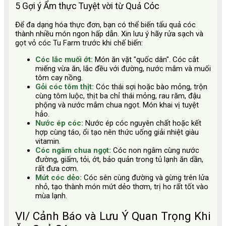
5 Gợi ý Ẩm thực Tuyệt vời từ Quả Cóc
Để đa dạng hóa thực đơn, bạn có thể biến tấu quả cóc
thành nhiều món ngon hấp dẫn. Xin lưu ý hãy rửa sạch và
gọt vỏ cóc Tu Farm trước khi chế biến:
Cóc lắc muối ớt:
Món ăn vặt "quốc dân". Cóc cắt
miếng vừa ăn, lắc đều với đường, nước mắm và muối
tôm cay nồng.
Gỏi cóc tôm thịt:
Cóc thái sợi hoặc bào mỏng, trộn
cùng tôm luộc, thịt ba chỉ thái mỏng, rau răm, đậu
phộng và nước mắm chua ngọt. Món khai vị tuyệt
hảo.
Nước ép cóc:
Nước ép cóc nguyên chất hoặc kết
hợp cùng táo, ổi tạo nên thức uống giải nhiệt giàu
vitamin.
Cóc ngâm chua ngọt:
Cóc non ngâm cùng nước
đường, giấm, tỏi, ớt, bảo quản trong tủ lạnh ăn dần,
rất đưa cơm.
Mứt cóc dẻo:
Cóc sên cùng đường và gừng trên lửa
nhỏ, tạo thành món mứt dẻo thơm, trị ho rất tốt vào
mùa lạnh.
VI/ Cảnh Báo và Lưu Ý Quan Trọng Khi