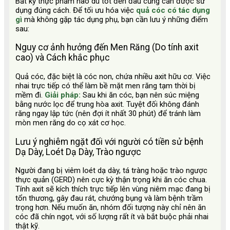
Bất kỳ thực phẩm nào dù tốt đến đâu cũng cần được sử
dụng đúng cách. Để tối ưu hóa việc
quả cóc có tác dụng
gì
mà không gặp tác dụng phụ, bạn cần lưu ý những điểm
sau:
Nguy cơ ảnh hưởng đến Men Răng (Do tính axit
cao) và Cách khắc phục
Quả cóc, đặc biệt là cóc non, chứa nhiều axit hữu cơ. Việc
nhai trực tiếp có thể làm bề mặt men răng tạm thời bị
mềm đi.
Giải pháp:
Sau khi ăn cóc, bạn nên súc miệng
bằng nước lọc để trung hòa axit. Tuyệt đối không đánh
răng ngay lập tức (nên đợi ít nhất 30 phút) để tránh làm
mòn men răng do cọ xát cơ học.
Lưu ý nghiêm ngặt đối với người có tiền sử bệnh
Dạ Dày, Loét Dạ Dày, Trào ngược
Người đang bị viêm loét dạ dày, tá tràng hoặc trào ngược
thực quản (GERD) nên cực kỳ thận trọng khi ăn cóc chua.
Tính axit sẽ kích thích trực tiếp lên vùng niêm mạc đang bị
tổn thương, gây đau rát, chướng bụng và làm bệnh trầm
trọng hơn. Nếu muốn ăn, nhóm đối tượng này chỉ nên ăn
cóc đã chín ngọt, với số lượng rất ít và bắt buộc phải nhai
thật kỹ.