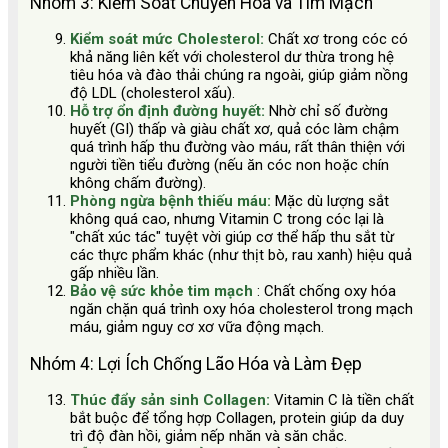
Nhóm 3: Kiểm Soát Chuyển Hóa và Tim Mạch
Kiểm soát mức Cholesterol:
Chất xơ trong cóc có
khả năng liên kết với cholesterol dư thừa trong hệ
tiêu hóa và đào thải chúng ra ngoài, giúp giảm nồng
độ LDL (cholesterol xấu).
Hỗ trợ ổn định đường huyết:
Nhờ chỉ số đường
huyết (GI) thấp và giàu chất xơ, quả cóc làm chậm
quá trình hấp thu đường vào máu, rất thân thiện với
người tiền tiểu đường (nếu ăn cóc non hoặc chín
không chấm đường).
Phòng ngừa bệnh thiếu máu:
Mặc dù lượng sắt
không quá cao, nhưng Vitamin C trong cóc lại là
"chất xúc tác" tuyệt vời giúp cơ thể hấp thu sắt từ
các thực phẩm khác (như thịt bò, rau xanh) hiệu quả
gấp nhiều lần.
Bảo vệ sức khỏe tim mạch
: Chất chống oxy hóa
ngăn chặn quá trình oxy hóa cholesterol trong mạch
máu, giảm nguy cơ xơ vữa động mạch.
Nhóm 4: Lợi Ích Chống Lão Hóa và Làm Đẹp
Thúc đẩy sản sinh Collagen:
Vitamin C là tiền chất
bắt buộc để tổng hợp Collagen, protein giúp da duy
trì độ đàn hồi, giảm nếp nhăn và săn chắc.