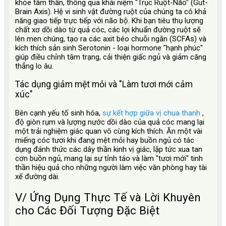
khỏe tâm thần, thông qua khái niệm "Trục Ruột-Não" (Gut-
Brain Axis). Hệ vi sinh vật đường ruột của chúng ta có khả
năng giao tiếp trực tiếp với não bộ. Khi bạn tiêu thụ lượng
chất xơ dồi dào từ quả cóc, các lợi khuẩn đường ruột sẽ
lên men chúng, tạo ra các axit béo chuỗi ngắn (SCFAs) và
kích thích sản sinh Serotonin - loại hormone "hạnh phúc"
giúp điều chỉnh tâm trạng, cải thiện giấc ngủ và giảm căng
thẳng lo âu.
Tác dụng giảm mệt mỏi và "Làm tươi mới cảm
xúc"
Bên cạnh yếu tố sinh hóa,
sự kết hợp giữa vị chua thanh
,
độ giòn rụm và lượng nước dồi dào của quả cóc mang lại
một trải nghiệm giác quan vô cùng kích thích. Ăn một vài
miếng cóc tươi khi đang mệt mỏi hay buồn ngủ có tác
dụng đánh thức các dây thần kinh vị giác, lập tức xua tan
cơn buồn ngủ, mang lại sự tỉnh táo và làm "tươi mới" tinh
thần hiệu quả cho những người làm việc văn phòng hay tài
xế đường dài.
V/ Ứng Dụng Thực Tế và Lời Khuyên
cho Các Đối Tượng Đặc Biệt