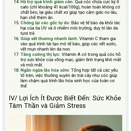
Hỗ trợ quá trình giảm cân:
Quả cóc chứa cực kỳ ít
calo (chỉ khoảng 41 kcal/100g), hoàn toàn không có
chất béo, lại giàu chất xơ giúp tạo cảm giác no lâu,
hạn chế thèm ăn.
Chống lại các gốc tự do:
Bảo vệ tế bào da khỏi tác
hại của tia UV và ô nhiễm môi trường, duy trì làn da
tươi trẻ.
Giúp vết thương nhanh lành:
Vitamin C tham gia
vào quá trình tái tạo mô tế bào, giúp các vết xước,
vết mụn nhanh lên da non.
Tăng cường thị lực:
Vitamin A có trong quả cóc hỗ
trợ sức khỏe của võng mạc, giảm tình trạng khô mắt
và mỏi mắt.
Ngăn ngừa lão hóa sớm:
Tổng hợp tất cả các yếu
tố trên, việc thường xuyên ăn trái cây như cóc giúp
làm chậm quá trình lão hóa sinh học của toàn cơ
thể.
IV/ Lợi Ích Ít Được Biết Đến: Sức Khỏe
Tâm Thần và Giảm Stress