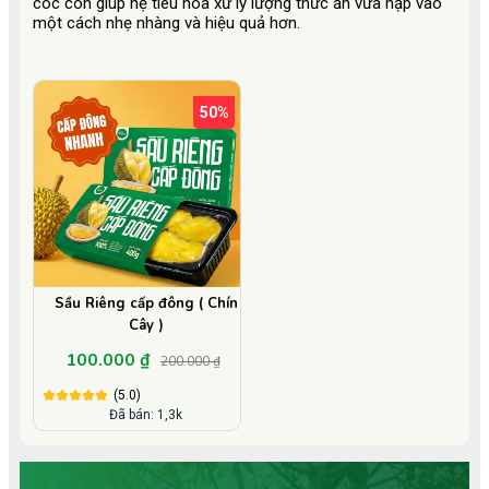
cóc còn giúp hệ tiêu hóa xử lý lượng thức ăn vừa nạp vào
một cách nhẹ nhàng và hiệu quả hơn.
50%
Sầu Riêng cấp đông ( Chín
Cây )
100.000 ₫
200.000 ₫
(5.0)
Đã bán: 1,3k