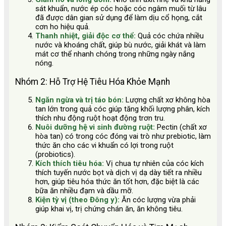
sát khuẩn, nước ép cóc hoặc cóc ngâm muối từ lâu
đã được dân gian sử dụng để làm dịu cổ họng, cắt
cơn ho hiệu quả.
Thanh nhiệt, giải độc cơ thể:
Quả cóc chứa nhiều
nước và khoáng chất, giúp bù nước, giải khát và làm
mát cơ thể nhanh chóng trong những ngày nắng
nóng.
Nhóm 2: Hỗ Trợ Hệ Tiêu Hóa Khỏe Mạnh
Ngăn ngừa và trị táo bón:
Lượng chất xơ không hòa
tan lớn trong quả cóc giúp tăng khối lượng phân, kích
thích nhu động ruột hoạt động trơn tru.
Nuôi dưỡng hệ vi sinh đường ruột:
Pectin (chất xơ
hòa tan) có trong cóc đóng vai trò như prebiotic, làm
thức ăn cho các vi khuẩn có lợi trong ruột
(probiotics).
Kích thích tiêu hóa:
Vị chua tự nhiên của cóc kích
thích tuyến nước bọt và dịch vị dạ dày tiết ra nhiều
hơn, giúp tiêu hóa thức ăn tốt hơn, đặc biệt là các
bữa ăn nhiều đạm và dầu mỡ.
Kiện tỳ vị (theo Đông y):
Ăn cóc lượng vừa phải
giúp khai vị, trị chứng chán ăn, ăn không tiêu.