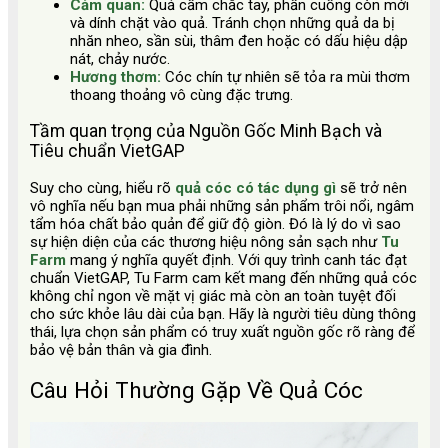
Cảm quan:
Quả cầm chắc tay, phần cuống còn mới
và dính chặt vào quả. Tránh chọn những quả da bị
nhăn nheo, sần sùi, thâm đen hoặc có dấu hiệu dập
nát, chảy nước.
Hương thơm:
Cóc chín tự nhiên sẽ tỏa ra mùi thơm
thoang thoảng vô cùng đặc trưng.
Tầm quan trọng của Nguồn Gốc Minh Bạch và
Tiêu chuẩn VietGAP
Suy cho cùng, hiểu rõ
quả cóc có tác dụng gì
sẽ trở nên
vô nghĩa nếu bạn mua phải những sản phẩm trôi nổi, ngâm
tẩm hóa chất bảo quản để giữ độ giòn. Đó là lý do vì sao
sự hiện diện của các thương hiệu nông sản sạch như
Tu
Farm
mang ý nghĩa quyết định. Với quy trình canh tác đạt
chuẩn VietGAP, Tu Farm cam kết mang đến những quả cóc
không chỉ ngon về mặt vị giác mà còn an toàn tuyệt đối
cho sức khỏe lâu dài của bạn. Hãy là người tiêu dùng thông
thái, lựa chọn sản phẩm có truy xuất nguồn gốc rõ ràng để
bảo vệ bản thân và gia đình.
Câu Hỏi Thường Gặp Về Quả Cóc