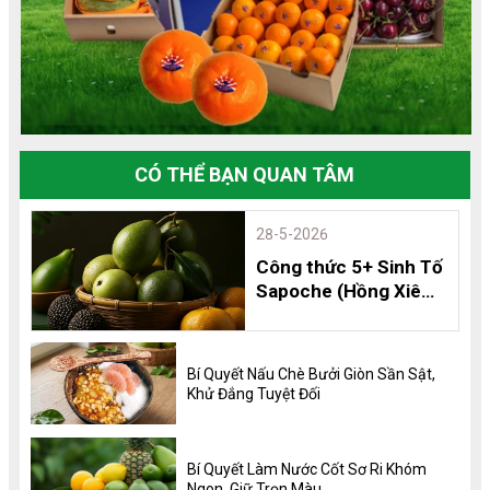
CÓ THỂ BẠN QUAN TÂM
28-5-2026
Công thức 5+ Sinh Tố
Sapoche (Hồng Xiêm)
Thơm Ngon, Bổ
Dưỡng và 8 Lợi Ích
Không Thể Bỏ Qua
Bí Quyết Nấu Chè Bưởi Giòn Sần Sật,
Khử Đắng Tuyệt Đối
Bí Quyết Làm Nước Cốt Sơ Ri Khóm
Ngon, Giữ Trọn Màu