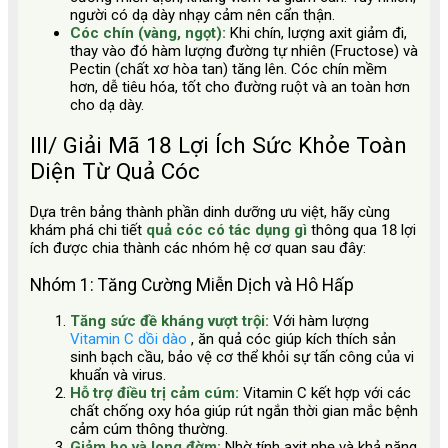
người có dạ dày nhạy cảm nên cẩn thận.
Cóc chín (vàng, ngọt):
Khi chín, lượng axit giảm đi,
thay vào đó hàm lượng đường tự nhiên (Fructose) và
Pectin (chất xơ hòa tan) tăng lên. Cóc chín mềm
hơn, dễ tiêu hóa, tốt cho đường ruột và an toàn hơn
cho dạ dày.
III/ Giải Mã 18 Lợi Ích Sức Khỏe Toàn
Diện Từ Quả Cóc
Dựa trên bảng thành phần dinh dưỡng ưu việt, hãy cùng
khám phá chi tiết
quả cóc có tác dụng gì
thông qua 18 lợi
ích được chia thành các nhóm hệ cơ quan sau đây:
Nhóm 1: Tăng Cường Miễn Dịch và Hô Hấp
Tăng sức đề kháng vượt trội:
Với hàm lượng
Vitamin C dồi dào
, ăn quả cóc giúp kích thích sản
sinh bạch cầu, bảo vệ cơ thể khỏi sự tấn công của vi
khuẩn và virus.
Hỗ trợ điều trị cảm cúm:
Vitamin C kết hợp với các
chất chống oxy hóa giúp rút ngắn thời gian mắc bệnh
cảm cúm thông thường.
Giảm ho và long đờm:
Nhờ tính axit nhẹ và khả năng