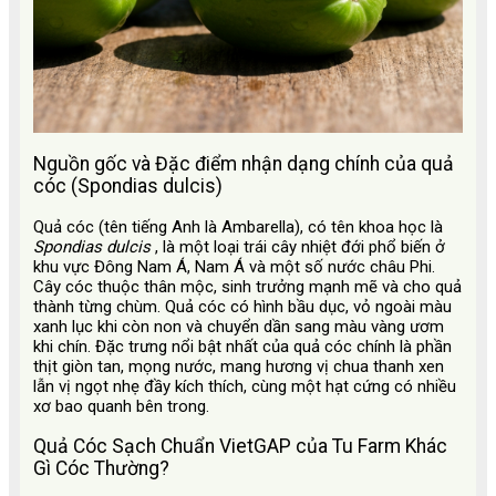
Nguồn gốc và Đặc điểm nhận dạng chính của quả
cóc (Spondias dulcis)
Quả cóc (tên tiếng Anh là Ambarella), có tên khoa học là
Spondias dulcis
, là một loại trái cây nhiệt đới phổ biến ở
khu vực Đông Nam Á, Nam Á và một số nước châu Phi.
Cây cóc thuộc thân mộc, sinh trưởng mạnh mẽ và cho quả
thành từng chùm. Quả cóc có hình bầu dục, vỏ ngoài màu
xanh lục khi còn non và chuyển dần sang màu vàng ươm
khi chín. Đặc trưng nổi bật nhất của quả cóc chính là phần
thịt giòn tan, mọng nước, mang hương vị chua thanh xen
lẫn vị ngọt nhẹ đầy kích thích, cùng một hạt cứng có nhiều
xơ bao quanh bên trong.
Quả Cóc Sạch Chuẩn VietGAP của Tu Farm Khác
Gì Cóc Thường?