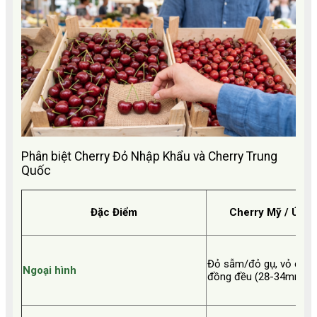
Phân biệt Cherry Đỏ Nhập Khẩu và Cherry Trung
Quốc
Đặc Điểm
Cherry Mỹ / Úc /
Đỏ sẫm/đỏ gụ, vỏ căng 
Ngoại hình
đồng đều (28-34mm), c