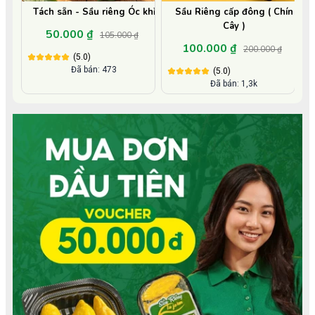
Tách sẵn - Sầu riêng Óc khỉ
Sầu Riêng cấp đông ( Chín
Cây )
50.000 ₫
105.000 ₫
100.000 ₫
200.000 ₫
(5.0)
Đã bán: 473
(5.0)
Đã bán: 1,3k