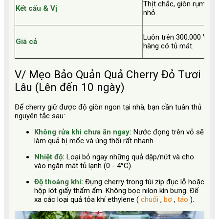
Thịt chắc, giòn rụm, ng
Kết cấu & Vị
nhỏ.
Luôn trên 300.000 VNĐ/
Giá cả
hàng có tủ mát.
V/ Mẹo Bảo Quản Quả Cherry Đỏ Tươi
Lâu (Lên đến 10 ngày)
Để cherry giữ được độ giòn ngon tại nhà, bạn cần tuân thủ
nguyên tắc sau:
Không rửa khi chưa ăn ngay:
Nước đọng trên vỏ sẽ
làm quả bị mốc và úng thối rất nhanh.
Nhiệt độ:
Loại bỏ ngay những quả dập/nứt và cho
vào ngăn mát tủ lạnh (0 - 4°C).
Độ thoáng khí:
Đựng cherry trong túi zip đục lỗ hoặc
hộp lót giấy thấm ẩm. Không bọc nilon kín bưng. Để
xa các loại quả tỏa khí ethylene (
chuối
,
bơ
,
táo
).