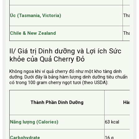
Úc (Tasmania, Victoria)
Tháng 1
Chile & New Zealand
Tháng 1
II/ Giá trị Dinh dưỡng và Lợi ích Sức
khỏe của Quả Cherry Đỏ
Không ngoa khi ví quả cherry đỏ như một kho tàng dinh
dưỡng. Dưới đây là bảng hàm lượng dinh dưỡng tiêu chuẩn
có trong 100 gram cherry ngọt tươi (theo USDA):
Thành Phần Dinh Dưỡng
Hàm Lư
Năng lượng (Calories)
63 kcal
Carbohydrate
16 g