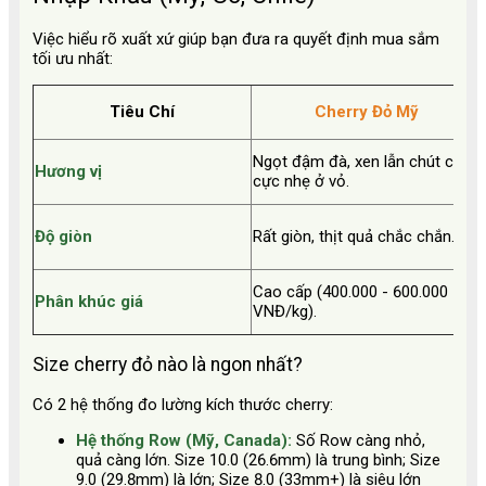
Việc hiểu rõ xuất xứ giúp bạn đưa ra quyết định mua sắm
tối ưu nhất:
Tiêu Chí
Cherry Đỏ Mỹ
Ngọt đậm đà, xen lẫn chút chua
Hương vị
cực nhẹ ở vỏ.
Độ giòn
Rất giòn, thịt quả chắc chắn.
Cao cấp (400.000 - 600.000
Phân khúc giá
VNĐ/kg).
Size cherry đỏ nào là ngon nhất?
Có 2 hệ thống đo lường kích thước cherry:
Hệ thống Row (Mỹ, Canada):
Số Row càng nhỏ,
quả càng lớn. Size 10.0 (26.6mm) là trung bình; Size
9.0 (29.8mm) là lớn; Size 8.0 (33mm+) là siêu lớn