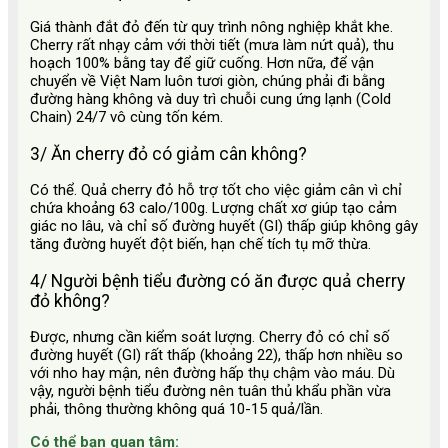
Giá thành đắt đỏ đến từ quy trình nông nghiệp khắt khe.
Cherry rất nhạy cảm với thời tiết (mưa làm nứt quả), thu
hoạch 100% bằng tay để giữ cuống. Hơn nữa, để vận
chuyển về Việt Nam luôn tươi giòn, chúng phải đi bằng
đường hàng không và duy trì chuỗi cung ứng lạnh (Cold
Chain) 24/7 vô cùng tốn kém.
3/ Ăn cherry đỏ có giảm cân không?
Có thể. Quả cherry đỏ hỗ trợ tốt cho việc giảm cân vì chỉ
chứa khoảng 63 calo/100g. Lượng chất xơ giúp tạo cảm
giác no lâu, và chỉ số đường huyết (GI) thấp giúp không gây
tăng đường huyết đột biến, hạn chế tích tụ mỡ thừa.
4/ Người bệnh tiểu đường có ăn được quả cherry
đỏ không?
Được, nhưng cần kiểm soát lượng. Cherry đỏ có chỉ số
đường huyết (GI) rất thấp (khoảng 22), thấp hơn nhiều so
với nho hay mận, nên đường hấp thụ chậm vào máu. Dù
vậy, người bệnh tiểu đường nên tuân thủ khẩu phần vừa
phải, thông thường không quá 10-15 quả/lần.
Có thể bạn quan tâm: