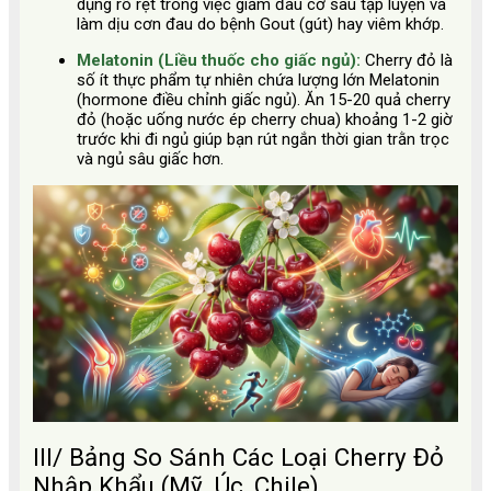
dụng rõ rệt trong việc giảm đau cơ sau tập luyện và
làm dịu cơn đau do bệnh Gout (gút) hay viêm khớp.
Melatonin (Liều thuốc cho giấc ngủ):
Cherry đỏ là
số ít thực phẩm tự nhiên chứa lượng lớn Melatonin
(hormone điều chỉnh giấc ngủ). Ăn 15-20 quả cherry
đỏ (hoặc uống nước ép cherry chua) khoảng 1-2 giờ
trước khi đi ngủ giúp bạn rút ngắn thời gian trằn trọc
và ngủ sâu giấc hơn.
III/ Bảng So Sánh Các Loại Cherry Đỏ
Nhập Khẩu (Mỹ, Úc, Chile)