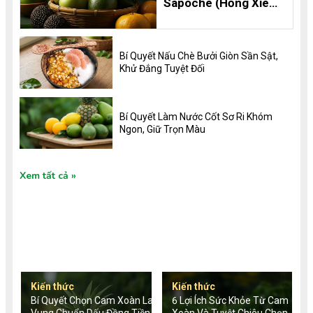
Sapoche (Hồng Xiêm)
Thơm Ngon, Bổ
Dưỡng và 8 Lợi Ích
Không Thể Bỏ Qua
Bí Quyết Nấu Chè Bưởi Giòn Sần Sật,
Khử Đắng Tuyệt Đối
Bí Quyết Làm Nước Cốt Sơ Ri Khóm
Ngon, Giữ Trọn Màu
Xem tất cả
TIN TỨC MỚI
Kiến thức
Kiến thức
Bí Quyết Chọn Cam Xoàn Lai
6 Lợi Ích Sức Khỏe Từ Cam
Vung Chuẩn Dấu Đồng Tiền
Xoàn Và Tuyệt Chiêu Chọn