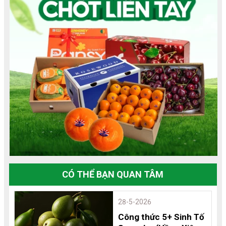
CÓ THỂ BẠN QUAN TÂM
28-5-2026
Công thức 5+ Sinh Tố