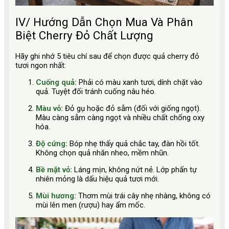
IV/ Hướng Dẫn Chọn Mua Và Phân
Biệt Cherry Đỏ Chất Lượng
Hãy ghi nhớ 5 tiêu chí sau để chọn được quả cherry đỏ
tươi ngon nhất:
Cuống quả:
Phải có màu xanh tươi, dính chặt vào
quả. Tuyệt đối tránh cuống nâu héo.
Màu vỏ:
Đỏ gụ hoặc đỏ sẫm (đối với giống ngọt).
Màu càng sẫm càng ngọt và nhiều chất chống oxy
hóa.
Độ cứng:
Bóp nhẹ thấy quả chắc tay, đàn hồi tốt.
Không chọn quả nhăn nheo, mềm nhũn.
Bề mặt vỏ:
Láng mịn, không nứt nẻ. Lớp phấn tự
nhiên mỏng là dấu hiệu quả tươi mới.
Mùi hương:
Thơm mùi trái cây nhẹ nhàng, không có
mùi lên men (rượu) hay ẩm mốc.