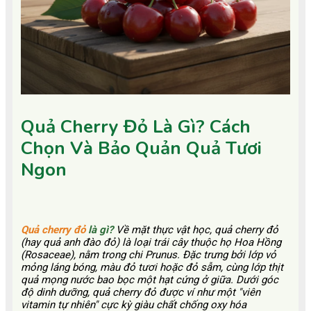
Quả Cherry Đỏ Là Gì? Cách
Chọn Và Bảo Quản Quả Tươi
Ngon
Quả cherry đỏ
là gì?
Về mặt thực vật học, quả cherry đỏ
(hay quả anh đào đỏ) là loại trái cây thuộc họ Hoa Hồng
(Rosaceae), nằm trong chi Prunus. Đặc trưng bởi lớp vỏ
mỏng láng bóng, màu đỏ tươi hoặc đỏ sẫm, cùng lớp thịt
quả mọng nước bao bọc một hạt cứng ở giữa. Dưới góc
độ dinh dưỡng, quả cherry đỏ được ví như một "viên
vitamin tự nhiên" cực kỳ giàu chất chống oxy hóa