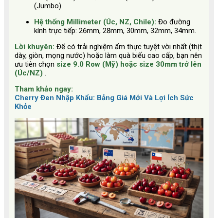
(Jumbo).
Hệ thống Millimeter (Úc, NZ, Chile):
Đo đường
kính trực tiếp: 26mm, 28mm, 30mm, 32mm, 34mm.
Lời khuyên:
Để có trải nghiệm ẩm thực tuyệt vời nhất (thịt
dày, giòn, mọng nước) hoặc làm quà biếu cao cấp, bạn nên
ưu tiên chọn
size 9.0 Row (Mỹ) hoặc size 30mm trở lên
(Úc/NZ)
.
Tham khảo ngay:
Cherry Đen Nhập Khẩu: Bảng Giá Mới Và Lợi Ích Sức
Khỏe