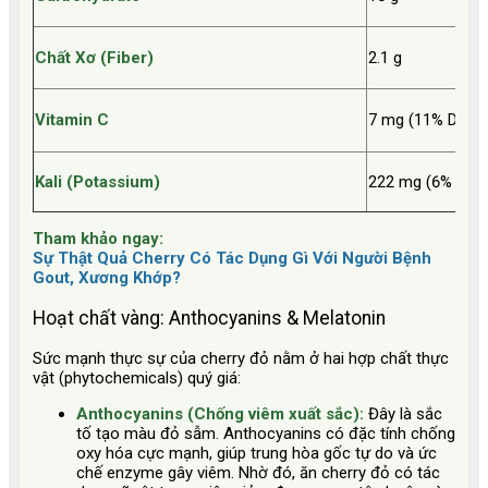
Chất Xơ (Fiber)
2.1 g
Vitamin C
7 mg (11% DV)
Kali (Potassium)
222 mg (6% DV)
Tham khảo ngay:
Sự Thật Quả Cherry Có Tác Dụng Gì Với Người Bệnh
Gout, Xương Khớp?
Hoạt chất vàng: Anthocyanins & Melatonin
Sức mạnh thực sự của cherry đỏ nằm ở hai hợp chất thực
vật (phytochemicals) quý giá:
Anthocyanins (Chống viêm xuất sắc):
Đây là sắc
tố tạo màu đỏ sẫm. Anthocyanins có đặc tính chống
oxy hóa cực mạnh, giúp trung hòa gốc tự do và ức
chế enzyme gây viêm. Nhờ đó, ăn cherry đỏ có tác