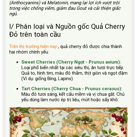
(Anthocyanins) và Melatonin, mang lại lợi ích vượt trội
trong việc chống viêm, giảm đau Gout và cải thiện giấc
ngủ.
I/ Phân loại và Nguồn gốc Quả Cherry
Đỏ trên toàn cầu
Trên thị trường hiện nay
, quả cherry đỏ được chia thành
hai nhóm chính yếu:
Sweet Cherries (Cherry Ngọt - Prunus avium):
Loại phổ biến nhất tại các siêu thị, ăn tươi trực tiếp.
Quả to, hình tim, màu đỏ thẫm, thịt giòn và ngọt đậm
(Ví dụ: giống Bing, Lapins).
Tart Cherries (Cherry Chua - Prunus cerasus):
Màu đỏ tươi sáng, kết cấu mềm và vị chua gắt. Chủ
yếu dùng làm nước ép trị liệu, mứt hoặc sấy khô.