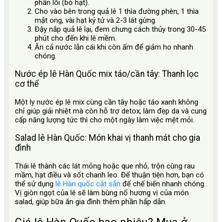
phần lõi (bỏ hạt).
Cho vào bên trong quả lê 1 thìa đường phèn, 1 thìa
mật ong, vài hạt kỷ tử và 2-3 lát gừng.
Đậy nắp quả lê lại, đem chưng cách thủy trong 30-45
phút cho đến khi lê mềm.
Ăn cả nước lẫn cái khi còn ấm để giảm ho nhanh
chóng.
Nước ép lê Hàn Quốc mix táo/cần tây: Thanh lọc
cơ thể
Một ly nước ép lê mix cùng cần tây hoặc táo xanh không
chỉ giúp giải nhiệt mà còn hỗ trợ detox, làm đẹp da và cung
cấp năng lượng tức thì cho một ngày làm việc mệt mỏi.
Salad lê Hàn Quốc: Món khai vị thanh mát cho gia
đình
Thái lê thành các lát mỏng hoặc que nhỏ, trộn cùng rau
mầm, hạt điều và sốt chanh leo. Để thuận tiện hơn, bạn có
thể sử dụng
lê Hàn quốc cắt sẵn
để chế biến nhanh chóng.
Vị giòn ngọt của lê sẽ làm bùng nổ hương vị của món
salad, giúp bữa ăn gia đình thêm phần hấp dẫn.
Giá lê Hàn Quốc bao nhiêu? Mua ở