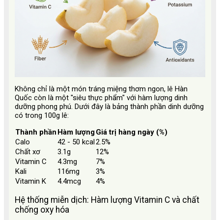
Không chỉ là một món tráng miệng thơm ngon, lê Hàn
Quốc còn là một "siêu thực phẩm" với hàm lượng dinh
dưỡng phong phú. Dưới đây là bảng thành phần dinh dưỡng
có trong 100g lê:
Thành phần
Hàm lượng
Giá trị hàng ngày (%)
Calo
42 - 50 kcal
2.5%
Chất xơ
3.1g
12%
Vitamin C
4.3mg
7%
Kali
116mg
3%
Vitamin K
4.4mcg
4%
Hệ thống miễn dịch: Hàm lượng Vitamin C và chất
chống oxy hóa