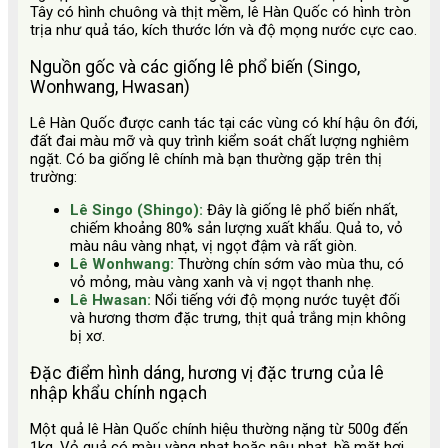
Tây có hình chuông và thịt mềm, lê Hàn Quốc có hình tròn
trịa như quả táo, kích thước lớn và độ mọng nước cực cao.
Nguồn gốc và các giống lê phổ biến (Singo,
Wonhwang, Hwasan)
Lê Hàn Quốc được canh tác tại các vùng có khí hậu ôn đới,
đất đai màu mỡ và quy trình kiểm soát chất lượng nghiêm
ngặt. Có ba giống lê chính mà bạn thường gặp trên thị
trường:
Lê Singo (Shingo):
Đây là giống lê phổ biến nhất,
chiếm khoảng 80% sản lượng xuất khẩu. Quả to, vỏ
màu nâu vàng nhạt, vị ngọt đậm và rất giòn.
Lê Wonhwang:
Thường chín sớm vào mùa thu, có
vỏ mỏng, màu vàng xanh và vị ngọt thanh nhẹ.
Lê Hwasan:
Nổi tiếng với độ mọng nước tuyệt đối
và hương thơm đặc trưng, thịt quả trắng mịn không
bị xơ.
Đặc điểm hình dáng, hương vị đặc trưng của lê
nhập khẩu chính ngạch
Một quả lê Hàn Quốc chính hiệu thường nặng từ 500g đến
1kg. Vỏ quả có màu vàng nhạt hoặc nâu nhạt, bề mặt hơi