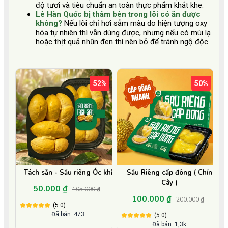
độ tươi và tiêu chuẩn an toàn thực phẩm khắt khe.
Lê Hàn Quốc bị thâm bên trong lõi có ăn được
không?
Nếu lõi chỉ hơi sẫm màu do hiện tượng oxy
hóa tự nhiên thì vẫn dùng được, nhưng nếu có mùi lạ
hoặc thịt quả nhũn đen thì nên bỏ để tránh ngộ độc.
52%
50%
Tách sẵn - Sầu riêng Óc khỉ
Sầu Riêng cấp đông ( Chín
Cây )
50.000 ₫
105.000 ₫
100.000 ₫
200.000 ₫
(5.0)
Đã bán: 473
(5.0)
Đã bán: 1,3k