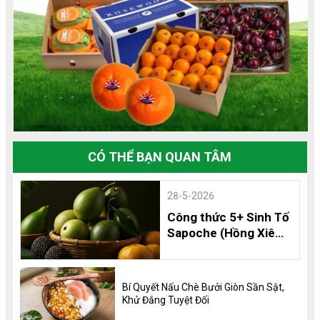
CÓ THỂ BẠN QUAN TÂM
28-5-2026
Công thức 5+ Sinh Tố
Sapoche (Hồng Xiêm)
Thơm Ngon, Bổ
Dưỡng và 8 Lợi Ích
Không Thể Bỏ Qua
Bí Quyết Nấu Chè Bưởi Giòn Sần Sật,
Khử Đắng Tuyệt Đối