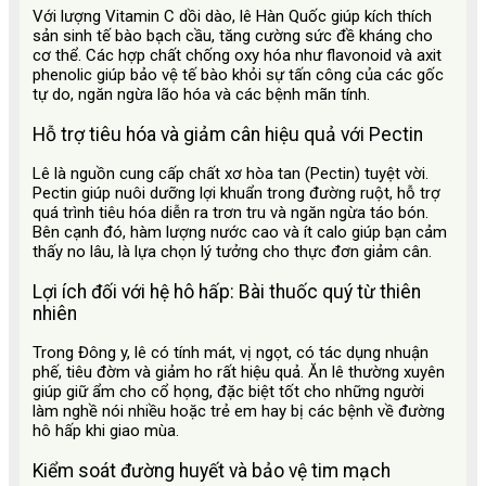
Với lượng Vitamin C dồi dào, lê Hàn Quốc giúp kích thích
sản sinh tế bào bạch cầu, tăng cường sức đề kháng cho
cơ thể. Các hợp chất chống oxy hóa như flavonoid và axit
phenolic giúp bảo vệ tế bào khỏi sự tấn công của các gốc
tự do, ngăn ngừa lão hóa và các bệnh mãn tính.
Hỗ trợ tiêu hóa và giảm cân hiệu quả với Pectin
Lê là nguồn cung cấp chất xơ hòa tan (Pectin) tuyệt vời.
Pectin giúp nuôi dưỡng lợi khuẩn trong đường ruột, hỗ trợ
quá trình tiêu hóa diễn ra trơn tru và ngăn ngừa táo bón.
Bên cạnh đó, hàm lượng nước cao và ít calo giúp bạn cảm
thấy no lâu, là lựa chọn lý tưởng cho thực đơn giảm cân.
Lợi ích đối với hệ hô hấp: Bài thuốc quý từ thiên
nhiên
Trong Đông y, lê có tính mát, vị ngọt, có tác dụng nhuận
phế, tiêu đờm và giảm ho rất hiệu quả. Ăn lê thường xuyên
giúp giữ ẩm cho cổ họng, đặc biệt tốt cho những người
làm nghề nói nhiều hoặc trẻ em hay bị các bệnh về đường
hô hấp khi giao mùa.
Kiểm soát đường huyết và bảo vệ tim mạch