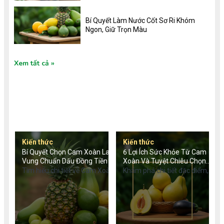
Bí Quyết Làm Nước Cốt Sơ Ri Khóm
Ngon, Giữ Trọn Màu
Xem tất cả
TIN TỨC MỚI
Kiến thức
Kiến thức
Bí Quyết Chọn Cam Xoàn Lai
6 Lợi Ích Sức Khỏe Từ Cam
Vung Chuẩn Dấu Đồng Tiền
Xoàn Và Tuyệt Chiêu Chọn
Quả
Tìm hiểu chi tiết về Cam Xoàn
Khám phá chi tiết đặc điểm,
Lai Vung: Đặc điểm nhận
nguồn gốc, giá trị dinh dưỡng
dạng dấu đồng tiền, giá trị
và bí quyết chọn mua cam
dinh dưỡng chống ung thư,
xoàn chuẩn ngon. Trải
cách phân biệt hàng chuẩn
nghiệm cam xoàn VietGAP
VietGAP và mẹo chọn mua từ
an toàn, chất lượng từ Tu