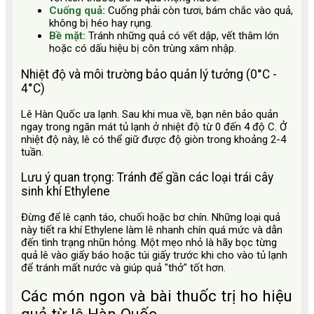
Cuống quả:
Cuống phải còn tươi, bám chắc vào quả,
không bị héo hay rụng.
Bề mặt:
Tránh những quả có vết dập, vết thâm lớn
hoặc có dấu hiệu bị côn trùng xâm nhập.
Nhiệt độ và môi trường bảo quản lý tưởng (0°C -
4°C)
Lê Hàn Quốc ưa lạnh. Sau khi mua về, bạn nên bảo quản
ngay trong ngăn mát tủ lạnh ở nhiệt độ từ 0 đến 4 độ C. Ở
nhiệt độ này, lê có thể giữ được độ giòn trong khoảng 2-4
tuần.
Lưu ý quan trọng: Tránh để gần các loại trái cây
sinh khí Ethylene
Đừng để lê cạnh táo, chuối hoặc bơ chín. Những loại quả
này tiết ra khí Ethylene làm lê nhanh chín quá mức và dẫn
đến tình trạng nhũn hỏng. Một mẹo nhỏ là hãy bọc từng
quả lê vào giấy báo hoặc túi giấy trước khi cho vào tủ lạnh
để tránh mất nước và giúp quả "thở" tốt hơn.
Các món ngon và bài thuốc trị ho hiệu