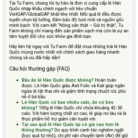
Tại Tu Farm, chúng tôi tự hào là đơn vị cung cấp lê Hàn
Quốc nhập khẩu chính ngạch với tiêu chuẩn
VietGAP/GlobalGAP khắt khe nhất. Mỗi quả lê đều được
tuyển chọn kỹ lưỡng, đảm bảo độ tươi mới và nguồn gốc
minh bạch. Với cam kết "Nông sản thật – Giá trị thật", Tu
Farm không chỉ mang đến sản phẩm sạch mà còn là sự an
tâm tuyệt đối cho sức khỏe gia đình bạn.
Hãy liên hệ ngay với Tu Farm để đặt mua những trái lê Hàn
Quốc mọng nước nhất với chính sách giao hàng nhanh
chóng và ưu đãi hấp dẫn!
Câu hỏi thường gặp (FAQ)
Bầu ăn lê Hàn Quốc được không?
Hoàn toàn
được. Lê Hàn Quốc giàu Axit Folic và Kali giúp ngăn
ngừa dị tật thai nhi và giảm tình trạng chuột rút, phù
nề ở bà bầu.
Lê Hàn Quốc có bao nhiêu calo, ăn có béo
không?
100g lê Hàn Quốc chỉ chứa khoảng 42-50
calo. Với hàm lượng chất xơ cao, lê giúp no lâu và là
thực phẩm hỗ trợ giảm cân tuyệt vời.
Tại sao quả lê Hàn Quốc lại có giá cao hơn lê
thông thường?
Do quy trình canh tác nghiêm ngặt
(bọc quả từ nhỏ), chi phí vận chuyển lạnh (Air) để giữ