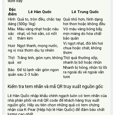
dưới đây:
Đặc
Lê Hàn Quốc
Lê Trung Quốc
điểm
Hình
Quả to, tròn đều, chắc tay
Quả nhỏ hơn, hình dạng
dáng
(500g-1kg)
hơi thon hoặc không đều
Màu
Màu vàng nhạt hoặc nâu
Vỏ màu vàng bóng bẩy,
sắc
nhạt, vỏ hơi sần, có nốt
mịn màng do hóa chất
vỏ
thâm kim
bảo quản
Vị ngọt nhạt, đôi khi hơi
Hươ
Ngọt thanh, mọng nước,
chua hoặc chát, không
ng vị
mùi thơm dịu tự nhiên
thơm
Thịt
Trắng tinh, giòn rụm, không
Thịt quả thường xốp,
quả
xơ
nhanh bị bở hoặc nhũn
Nhanh bị hỏng, nhũn từ lõi
Bảo
Để tủ lạnh vẫn giòn ngon
ra ngoài dù vẻ ngoài vẫn
quản
sau 2-3 tuần
tươi
Kiểm tra tem nhãn và mã QR truy xuất nguồn gốc
Lê Hàn Quốc nhập khẩu chính ngạch luôn có tem nhãn của
nhà phân phối và mã QR code để khách hàng truy xuất
nguồn gốc. Hãy ưu tiên chọn những quả có tem chứng
nhận của K-Pear (Hiệp hội lê Hàn Quốc) để đảm bảo chất
lượng cao nhất.