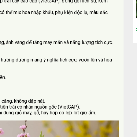
hợp trái cây cao cấp (VietGAP), đóng gói lịch sự, kèm
, có thể mix hoa nhập khẩu, phụ kiện độc lạ, màu sắc
, ánh vàng để tăng may mắn và năng lượng tích cực.
 hướng dương mang ý nghĩa tích cực, vươn lên và hoa
ền.
 căng, không dập nát.
 tiên trái có nhãn nguồn gốc (VietGAP).
ị dùng giỏ mây, gỗ, hay hộp có lớp lót giữ ẩm.