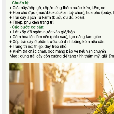
- Chuẩn bị:
+ Giỏ mây/hộp gỗ, xốp/miếng thấm nước, kéo, kẽm, nơ.
+ Hoa chủ đạo (mai/đào/cúc/lan tuỳ chọn), hoa phụ (baby, l
+ Trái cây sạch Tu Farm (bưởi, đu đủ, xoài).
+ Thiệp, phụ kiện trang trí.
- Các bước cơ bản:
+ Lót xốp đã ngâm nước vào giỏ/hộp.
+ Cắm hoa lớn làm nền (phía sau), tạo dáng tam giác.
+ Xếp trái cây ở phần trước, cố định bằng kẽm nếu cần.
+ Trang trí nơ, thiệp, dây treo nhỏ.
+ Kiểm tra chắc chắn, bọc màng bảo vệ nếu vận chuyển.
Mẹo
: dùng trái cây còn cuống để tăng tính thẩm mỹ, giữ ẩm