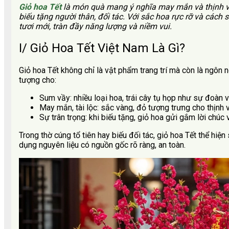
Giỏ hoa
Tết
là món quà mang ý nghĩa may mắn và thịnh v
biếu tặng người thân, đối tác. Với sắc hoa rực rỡ và cách 
tươi mới, tràn đầy năng lượng và niềm vui.
I/ Giỏ Hoa Tết Việt Nam Là Gì?
Giỏ hoa Tết không chỉ là vật phẩm trang trí mà còn là ngôn 
tượng cho:
Sum vầy: nhiều loại hoa, trái cây tụ họp như sự đoàn v
May mắn, tài lộc: sắc vàng, đỏ tượng trưng cho thịnh 
Sự trân trọng: khi biếu tặng, giỏ hoa gửi gắm lời chúc 
Trong thờ cúng tổ tiên hay biếu đối tác, giỏ hoa Tết thể hiện
dụng nguyên liệu có nguồn gốc rõ ràng, an toàn.