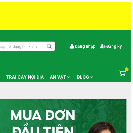
Đăng nhập
Đăng ký
0
TRÁI CÂY NỘI ĐỊA
ĂN VẶT
BLOG