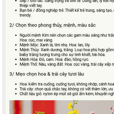
Sếp / Đối tác: Sang trọng và tinh tế. Dùng lan, ly kết 
thiệp viết tay.
Bạn bè / đồng nghiệp trẻ: Thiết kế trẻ trung, sáng tạo
trendy.
2/ Chọn theo phong thủy, mệnh, màu sắc
Người mệnh Kim nên chọn các gam màu sáng như trắng
Hoa: cúc, mai vàng.
Mệnh Mộc: Xanh lá, tím nhẹ. Hoa: lan, lily.
Mệnh Thủy: Xanh dương, trắng. Loại hoa phù hợp gồm
baby trắng tượng trưng cho sự tinh khiết, hài hòa.
Mệnh Hỏa: Đỏ, cam. Hoa: đào, hồng rực.
Mệnh Thổ: Nâu, vàng đất. Hoa: cúc vàng, trái cây xếp n
3/ Mẹo chọn hoa & trái cây tươi lâu
Hoa: kiểm tra cuống; cuống tươi, không nhớp; cánh hoa
Trái cây: chọn quả chắc tay, không có vết thâm lớn; ưu
Chất liệu giỏ: nylon ép mút sẽ giữ ẩm kém; khuyến ngh