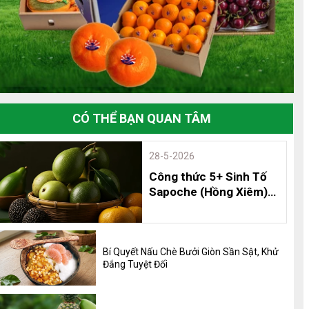
CÓ THỂ BẠN QUAN TÂM
28-5-2026
Công thức 5+ Sinh Tố
Sapoche (Hồng Xiêm)
Thơm Ngon, Bổ Dưỡng
và 8 Lợi Ích Không Thể
Bỏ Qua
Bí Quyết Nấu Chè Bưởi Giòn Sần Sật, Khử
Đắng Tuyệt Đối