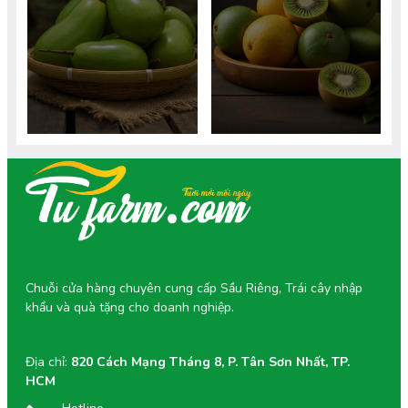
nhiêu calo, lượng calo trong
sapoche được không? Khám
sinh tố sapoche và bí quyết
phá 5 lợi ích vàng, liều lượng
ăn hồng xiêm không lo tăng
an toàn và cách chọn hồng
cân. Tìm hiểu giá trị dinh
xiêm chuẩn VietGAP tốt cho
dưỡng chi tiết.
mẹ và thai nhi.
Chuỗi cửa hàng chuyên cung cấp Sầu Riêng, Trái cây nhập
khẩu và quà tặng cho doanh nghiệp.
Địa chỉ:
820 Cách Mạng Tháng 8, P. Tân Sơn Nhất, TP.
HCM