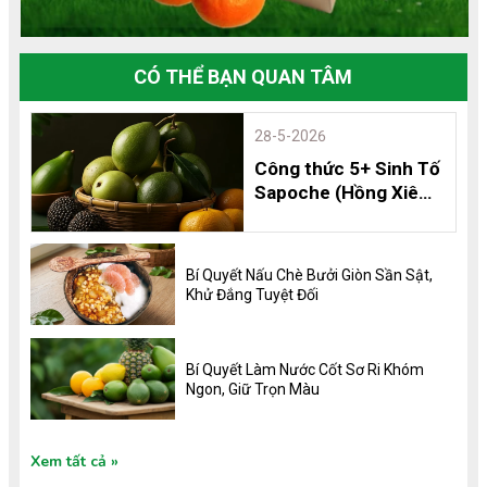
CÓ THỂ BẠN QUAN TÂM
28-5-2026
Công thức 5+ Sinh Tố
Sapoche (Hồng Xiêm)
Thơm Ngon, Bổ
Dưỡng và 8 Lợi Ích
Không Thể Bỏ Qua
Bí Quyết Nấu Chè Bưởi Giòn Sần Sật,
Khử Đắng Tuyệt Đối
Bí Quyết Làm Nước Cốt Sơ Ri Khóm
Ngon, Giữ Trọn Màu
Xem tất cả