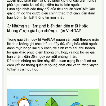
xuyên giúp phát hiện và khắc phục kịp thời các điểm chưa
phù hợp trước khi có đợt kiểm tra từ bên ngoài.
Luôn cập nhật các thay đổi của tiêu chuẩn VietGAP: Các
quy định có thể được điều chỉnh theo thời gian, cần đảm
bảo luôn nắm bắt thông tin mới nhất.
3/ Những sai lầm phổ biến dẫn đến mất hoặc
không được gia hạn chứng nhận VietGAP
Trong quá trình duy trì VietGAP, người sản xuất thường mắc
lỗi như: không ghi chép hồ sơ đầy đủ, dùng hóa chất ngoài
danh mục hoặc sai quy cách, vệ sinh kém sau thu hoạch,
bỏ qua khắc phục điểm không phù hợp, và nộp hồ sơ gia
hạn chậm, dẫn đến nguy cơ mất chứng nhận.
Để tránh những sai lầm này, điều quan trọng là phải có sự
cam kết, hệ thống quản lý nội bộ chặt chẽ và thường xuyên
tự kiểm tra, học hỏi.