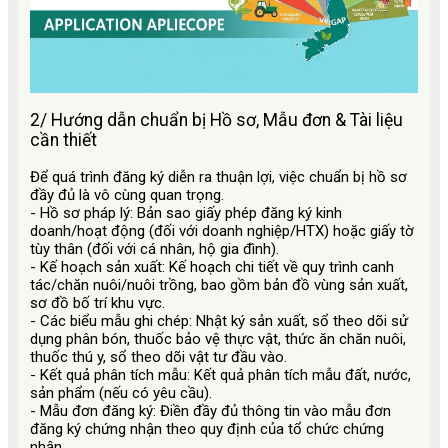
2/ Hướng dẫn chuẩn bị Hồ sơ, Mẫu đơn & Tài liệu
cần thiết
Để quá trình đăng ký diễn ra thuận lợi, việc chuẩn bị hồ sơ
đầy đủ là vô cùng quan trọng.
- Hồ sơ pháp lý:
Bản sao giấy phép đăng ký kinh
doanh/hoạt động (đối với doanh nghiệp/HTX) hoặc giấy tờ
tùy thân (đối với cá nhân, hộ gia đình).
- Kế hoạch sản xuất:
Kế hoạch chi tiết về quy trình canh
tác/chăn nuôi/nuôi trồng, bao gồm bản đồ vùng sản xuất,
sơ đồ bố trí khu vực.
- Các biểu mẫu ghi chép:
Nhật ký sản xuất, sổ theo dõi sử
dụng phân bón, thuốc bảo vệ thực vật, thức ăn chăn nuôi,
thuốc thú y, sổ theo dõi vật tư đầu vào.
- Kết quả phân tích mẫu:
Kết quả phân tích mẫu đất, nước,
sản phẩm (nếu có yêu cầu).
- Mẫu đơn đăng ký:
Điền đầy đủ thông tin vào mẫu đơn
đăng ký chứng nhận theo quy định của tổ chức chứng
nhận.