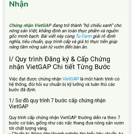
Nhận
Chứng nhận VietGAP
đang trở thành “hộ chiếu xanh” cho
nông sản Việt, khẳng định an toàn thực phẩm và nguồn
gốc minh bạch. Bài viết này cùng
Tu Farm
giải rõ định
nghĩa, tiêu chuẩn, quy trình cấp và giá trị thực tiễn giúp
nâng tầm nông sản từ vườn đến bàn ăn.
I/ Quy trình Đăng ký & Cấp Chứng
nhận VietGAP Chi tiết Từng Bước
Việc đạt được chứng nhận
VietGAP
là một hành trình có
hệ thống, đòi hỏi sự chuẩn bị kỹ lưỡng và tuân thủ các
bước đã định.
1/ Sơ đồ quy trình 7 bước cấp chứng nhận
VietGAP
Quy trình cấp chứng nhận VietGAP thường diễn ra theo 7
bước cơ bản, giống như các nấc thang đưa nông sản vươn
tới chất lượng vàng.
-
Chuẩn bị:
Nông dân/doanh nghiệp tìm hiểu tiêu chuẩn, tự