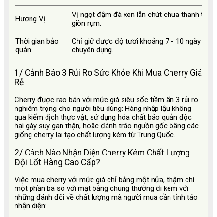
Vị ngọt đậm đà xen lẫn chút chua thanh tự nh
Hương Vị
giòn rụm.
Thời gian bảo
Chỉ giữ được độ tươi khoảng 7 - 10 ngày trong
quản
chuyên dụng.
1/ Cảnh Báo 3 Rủi Ro Sức Khỏe Khi Mua Cherry Giá
Rẻ
Cherry được rao bán với mức giá siêu sốc tiềm ẩn 3 rủi ro
nghiêm trọng cho người tiêu dùng: Hàng nhập lậu không
qua kiểm dịch thực vật, sử dụng hóa chất bảo quản độc
hại gây suy gan thận, hoặc đánh tráo nguồn gốc bằng các
giống cherry lai tạo chất lượng kém từ Trung Quốc.
2/ Cách Nào Nhận Diện Cherry Kém Chất Lượng
Đội Lốt Hàng Cao Cấp?
Việc mua cherry với mức giá chỉ bằng một nửa, thậm chí
một phần ba so với mặt bằng chung thường đi kèm với
những đánh đổi về chất lượng mà người mua cần tỉnh táo
nhận diện: