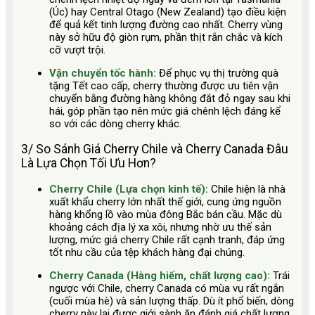
(Úc) hay Central Otago (New Zealand) tạo điều kiện
để quả kết tinh lượng đường cao nhất. Cherry vùng
này sở hữu độ giòn rụm, phần thịt rắn chắc và kích
cỡ vượt trội.
Vận chuyển tốc hành:
Để phục vụ thị trường quà
tặng Tết cao cấp, cherry thường được ưu tiên vận
chuyển bằng đường hàng không đắt đỏ ngay sau khi
hái, góp phần tạo nên mức giá chênh lệch đáng kể
so với các dòng cherry khác.
3/ So Sánh Giá Cherry Chile và Cherry Canada Đâu
Là Lựa Chọn Tối Ưu Hơn?
Cherry Chile (Lựa chọn kinh tế):
Chile hiện là nhà
xuất khẩu cherry lớn nhất thế giới, cung ứng nguồn
hàng khổng lồ vào mùa đông Bắc bán cầu. Mặc dù
khoảng cách địa lý xa xôi, nhưng nhờ ưu thế sản
lượng, mức giá cherry Chile rất cạnh tranh, đáp ứng
tốt nhu cầu của tệp khách hàng đại chúng.
Cherry Canada (Hàng hiếm, chất lượng cao):
Trái
ngược với Chile, cherry Canada có mùa vụ rất ngắn
(cuối mùa hè) và sản lượng thấp. Dù ít phổ biến, dòng
cherry này lại được giới sành ăn đánh giá chất lượng