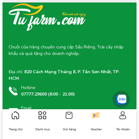
Chuỗi cửa hàng chuyên cung cấp Sầu Riêng, Trái cây nhập
khẩu và quà tặng cho doanh nghiệp.
Địa chỉ:
820 Cách Mạng Tháng 8, P. Tân Sơn Nhất, TP.
HCM
Hotline
07777.29600 (8:00 - 21:00)
Email
support@tu-farm.com
Trang chủ
Danh mục
Giỏ hàng
Voucher
Tài khoản
Các thông tin khác