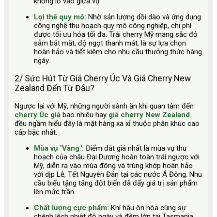
khổng lồ vào giữa vụ.
Lợi thế quy mô:
Nhờ sản lượng dồi dào và ứng dụng
công nghệ thu hoạch quy mô công nghiệp, chi phí
được tối ưu hóa tối đa. Trái cherry Mỹ mang sắc đỏ
sẫm bắt mắt, độ ngọt thanh mát, là sự lựa chọn
hoàn hảo và tiết kiệm cho nhu cầu thưởng thức hàng
ngày.
2/ Sức Hút Từ Giá Cherry Úc Và Giá Cherry New
Zealand Đến Từ Đâu?
Ngược lại với Mỹ, những người sành ăn khi quan tâm đến
cherry Úc giá
bao nhiêu hay
giá cherry New Zealand
đều ngầm hiểu đây là mặt hàng xa xỉ thuộc phân khúc cao
cấp bậc nhất.
Mùa vụ "Vàng":
Điểm đắt giá nhất là mùa vụ thu
hoạch của châu Đại Dương hoàn toàn trái ngược với
Mỹ, diễn ra vào mùa đông và trùng khớp hoàn hảo
với dịp Lễ, Tết Nguyên Đán tại các nước Á Đông. Nhu
cầu biếu tặng tăng đột biến đã đẩy giá trị sản phẩm
lên mức trần.
Chất lượng cực phẩm:
Khí hậu ôn hòa cùng sự
chênh lệch nhiệt độ ngày và đêm lớn tại Tasmania