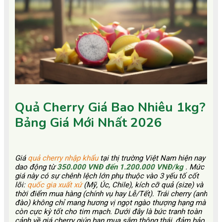
Quả Cherry Giá Bao Nhiêu 1kg?
Bảng Giá Mới Nhất 2026
Giá
quả cherry nhập khẩu
tại thị trường Việt Nam hiện nay
dao động từ
350.000 VNĐ đến 1.200.000 VNĐ/kg
. Mức
giá này có sự chênh lệch lớn phụ thuộc vào 3 yếu tố cốt
lõi:
quốc gia xuất xứ
(Mỹ, Úc, Chile), kích cỡ quả (size) và
thời điểm mua hàng (chính vụ hay Lễ/Tết). Trái cherry (anh
đào) không chỉ mang hương vị ngọt ngào thượng hạng mà
còn cực kỳ tốt cho tim mạch. Dưới đây là bức tranh toàn
cảnh về giá cherry giúp bạn mua sắm thông thái, đảm bảo