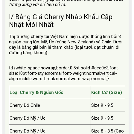
tương xứng với số tiền bỏ ra.
I/ Bảng Giá Cherry Nhập Khẩu Cập
Nhật Mới Nhất
Thị trường cherry tại Việt Nam hiện được thống lĩnh bởi 3
nguồn cung lớn: Mỹ, Úc (cùng New Zealand) và Chile. Dưới
đây là bảng giá bán lẻ tham khảo (loại tươi, đạt chuẩn, đi
đường hàng không):
td {white-space:nowrap;border:0.5pt solid #dee0e3;font-
size:10pt;font-style:normal;font-weight:normal;vertical-
align:middle;word-break:normal;word-wrap:normal;}
Loại Cherry & Nguồn Gốc
Kích Cỡ (Size)
Cherry Đỏ Chile
Size 9 - 9.5
Cherry Đỏ Mỹ / Úc
Size 9 - 9.5
Cherry Đỏ Mỹ / Úc
Size 8 - 8.5 (Cao cấp)