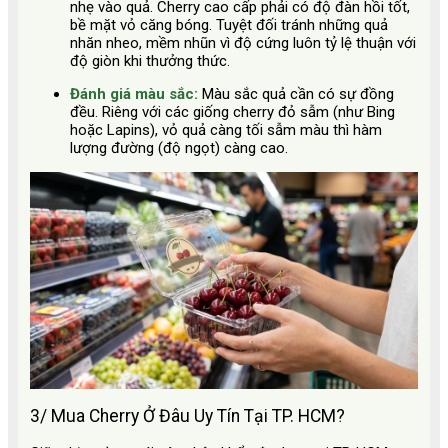
nhẹ vào quả. Cherry cao cấp phải có độ đàn hồi tốt,
bề mặt vỏ căng bóng. Tuyệt đối tránh những quả
nhăn nheo, mềm nhũn vì độ cứng luôn tỷ lệ thuận với
độ giòn khi thưởng thức.
Đánh giá màu sắc:
Màu sắc quả cần có sự đồng
đều. Riêng với các giống cherry đỏ sẫm (như Bing
hoặc Lapins), vỏ quả càng tối sẫm màu thì hàm
lượng đường (độ ngọt) càng cao.
3/ Mua Cherry Ở Đâu Uy Tín Tại TP. HCM?