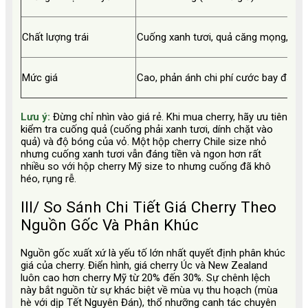
Chất lượng trái
Cuống xanh tươi, quả căng mọng, giò
Mức giá
Cao, phản ánh chi phí cước bay đắt đ
Lưu ý:
Đừng chỉ nhìn vào giá rẻ. Khi mua cherry, hãy ưu tiên
kiểm tra cuống quả (cuống phải xanh tươi, dính chặt vào
quả) và độ bóng của vỏ. Một hộp cherry Chile size nhỏ
nhưng cuống xanh tươi vẫn đáng tiền và ngon hơn rất
nhiều so với hộp cherry Mỹ size to nhưng cuống đã khô
héo, rụng rễ.
III/ So Sánh Chi Tiết Giá Cherry Theo
Nguồn Gốc Và Phân Khúc
Nguồn gốc xuất xứ là yếu tố lớn nhất quyết định phân khúc
giá của cherry. Điển hình, giá cherry Úc và New Zealand
luôn cao hơn cherry Mỹ từ 20% đến 30%. Sự chênh lệch
này bắt nguồn từ sự khác biệt về mùa vụ thu hoạch (mùa
hè với dịp Tết Nguyên Đán), thổ nhưỡng canh tác chuyên