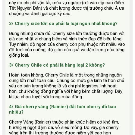
này do chi phí vận tải, mùa vụ ngược (rơi vào dịp cao điểm
Tết Nguyên Đán) và chất lượng được thị trường châu Á ưa
chuộng và đánh giá cực kỳ cao.
2/ Cherry size lớn có phải là loại ngon nhất không?
Đúng nhưng chưa đủ. Cherry size lớn
thường được bán với
giá cao nhất vì chúng hiếm và hình thức đẹp để biếu tặng.
Tuy nhiên, độ ngon của cherry còn phụ thuộc rất nhiều vào
độ tươi của cuống, độ giòn của quả và đặc trưng của từng
giống loại.
3/ Cherry Chile có phải là hàng loại 2 không?
Hoàn toàn không. Cherry Chile là một trong những nguồn
cung lớn nhất toàn cầu. Chúng có mức giá kinh tế hơn chủ
yếu do sản lượng khổng lồ và chi phí logistics linh hoạt
hơn, chứ không đồng nghĩa với hàng kém chất lượng. Đây
là lựa chọn tuyệt vời trong mùa đông.
4/ Giá cherry vàng (Rainier) đắt hơn cherry đỏ bao
nhiêu?
Cherry Vàng (Rainier) thuộc phân khúc hiếm có khó tìm,
hương vị ngọt đậm đà, vỏ siêu mỏng. Do vậy, giá cherry
vàng
trên thị trường thường được niêm yết cao hơn