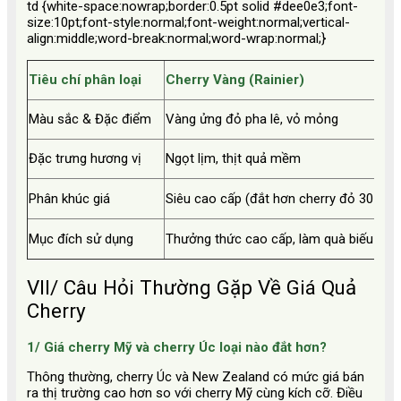
td {white-space:nowrap;border:0.5pt solid #dee0e3;font-
size:10pt;font-style:normal;font-weight:normal;vertical-
align:middle;word-break:normal;word-wrap:normal;}
Tiêu chí phân loại
Cherry Vàng (Rainier)
Màu sắc & Đặc điểm
Vàng ửng đỏ pha lê, vỏ mỏng
Đặc trưng hương vị
Ngọt lịm, thịt quả mềm
Phân khúc giá
Siêu cao cấp (đắt hơn cherry đỏ 30-50
Mục đích sử dụng
Thưởng thức cao cấp, làm quà biếu
VII/ Câu Hỏi Thường Gặp Về Giá Quả
Cherry
1/ Giá cherry Mỹ và cherry Úc loại nào đắt hơn?
Thông thường, cherry Úc và New Zealand có mức giá bán
ra thị trường cao hơn so với cherry Mỹ cùng kích cỡ. Điều