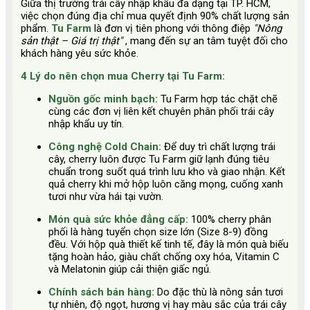
Giữa thị trường trái cây nhập khẩu đa dạng tại TP. HCM,
việc chọn đúng địa chỉ mua quyết định 90% chất lượng sản
phẩm.
Tu Farm
là đơn vị tiên phong với thông điệp
"Nông
sản thật – Giá trị thật"
, mang đến sự an tâm tuyệt đối cho
khách hàng yêu sức khỏe.
4 Lý do nên chọn mua Cherry tại Tu Farm:
Nguồn gốc minh bạch:
Tu Farm hợp tác chặt chẽ
cùng các đơn vị liên kết chuyên phân phối trái cây
nhập khẩu uy tín.
Công nghệ Cold Chain:
Để duy trì chất lượng trái
cây, cherry luôn được Tu Farm giữ lạnh đúng tiêu
chuẩn trong suốt quá trình lưu kho và giao nhận. Kết
quả cherry khi mở hộp luôn căng mọng, cuống xanh
tươi như vừa hái tại vườn.
Món quà sức khỏe đẳng cấp:
100% cherry phân
phối là hàng tuyển chọn size lớn (Size 8-9) đồng
đều. Với hộp quà thiết kế tinh tế, đây là món quà biếu
tặng hoàn hảo, giàu chất chống oxy hóa, Vitamin C
và Melatonin giúp cải thiện giấc ngủ.
Chính sách bán hàng:
Do đặc thù là nông sản tươi
tự nhiên, độ ngọt, hương vị hay màu sắc của trái cây