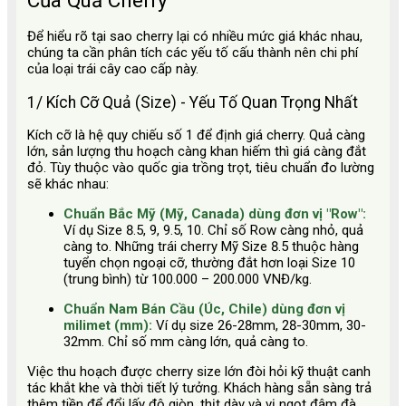
Để hiểu rõ tại sao cherry lại có nhiều mức giá khác nhau,
chúng ta cần phân tích các yếu tố cấu thành nên chi phí
của loại trái cây cao cấp này.
1/ Kích Cỡ Quả (Size) - Yếu Tố Quan Trọng Nhất
Kích cỡ là hệ quy chiếu số 1 để định giá cherry. Quả càng
lớn, sản lượng thu hoạch càng khan hiếm thì giá càng đắt
đỏ. Tùy thuộc vào quốc gia trồng trọt, tiêu chuẩn đo lường
sẽ khác nhau:
Chuẩn Bắc Mỹ (Mỹ, Canada) dùng đơn vị "Row":
Ví dụ Size 8.5, 9, 9.5, 10. Chỉ số Row càng nhỏ, quả
càng to. Những trái cherry Mỹ Size 8.5 thuộc hàng
tuyển chọn ngoại cỡ, thường đắt hơn loại Size 10
(trung bình) từ 100.000 – 200.000 VNĐ/kg.
Chuẩn Nam Bán Cầu (Úc, Chile) dùng đơn vị
milimet (mm):
Ví dụ size 26-28mm, 28-30mm, 30-
32mm. Chỉ số mm càng lớn, quả càng to.
Việc thu hoạch được cherry size lớn đòi hỏi kỹ thuật canh
tác khắt khe và thời tiết lý tưởng. Khách hàng sẵn sàng trả
thêm tiền để đổi lấy độ giòn, thịt dày và vị ngọt đậm đà