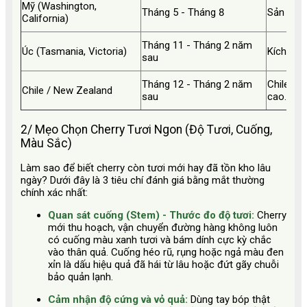
Mỹ (Washington,
Tháng 5 - Tháng 8
Sản lượng
California)
Tháng 11 - Tháng 2 năm
Úc (Tasmania, Victoria)
Kích cỡ t
sau
Tháng 12 - Tháng 2 năm
Chile có
Chile / New Zealand
sau
cao.
2/ Mẹo Chọn Cherry Tươi Ngon (Độ Tươi, Cuống,
Màu Sắc)
Làm sao để biết cherry còn tươi mới hay đã tồn kho lâu
ngày? Dưới đây là 3 tiêu chí đánh giá bằng mắt thường
chính xác nhất:
Quan sát cuống (Stem) - Thước đo độ tươi:
Cherry
mới thu hoạch, vận chuyển đường hàng không luôn
có cuống màu xanh tươi và bám dính cực kỳ chắc
vào thân quả. Cuống héo rũ, rụng hoặc ngả màu đen
xỉn là dấu hiệu quả đã hái từ lâu hoặc đứt gãy chuỗi
bảo quản lạnh.
Cảm nhận độ cứng và vỏ quả:
Dùng tay bóp thật