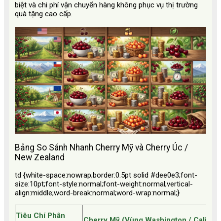
biệt và chi phí vận chuyển hàng không phục vụ thị trường
quà tặng cao cấp.
Bảng So Sánh Nhanh Cherry Mỹ và Cherry Úc /
New Zealand
td {white-space:nowrap;border:0.5pt solid #dee0e3;font-
size:10pt;font-style:normal;font-weight:normal;vertical-
align:middle;word-break:normal;word-wrap:normal;}
Tiêu Chí Phân
Cherry Mỹ (Vùng Washington / Californ