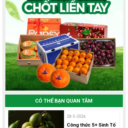
CÓ THỂ BẠN QUAN TÂM
28-5-2026
Công thức 5+ Sinh Tố