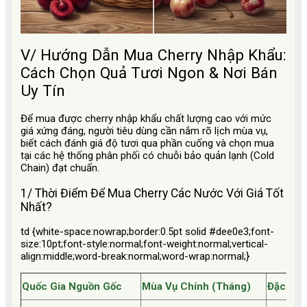
V/ Hướng Dẫn Mua Cherry Nhập Khẩu:
Cách Chọn Quả Tươi Ngon & Nơi Bán
Uy Tín
Để mua được cherry nhập khẩu chất lượng cao với mức
giá xứng đáng, người tiêu dùng cần nắm rõ lịch mùa vụ,
biết cách đánh giá độ tươi qua phần cuống và chọn mua
tại các hệ thống phân phối có chuỗi bảo quản lạnh (Cold
Chain) đạt chuẩn.
1/ Thời Điểm Để Mua Cherry Các Nước Với Giá Tốt
Nhất?
td {white-space:nowrap;border:0.5pt solid #dee0e3;font-
size:10pt;font-style:normal;font-weight:normal;vertical-
align:middle;word-break:normal;word-wrap:normal;}
Quốc Gia Nguồn Gốc
Mùa Vụ Chính (Tháng)
Đặc điểm