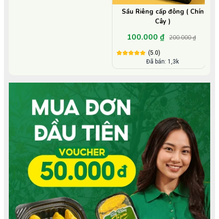
Sầu Riêng cấp đông ( Chín
Cây )
100.000 ₫
200.000 ₫
(5.0)
Đã bán: 1,3k