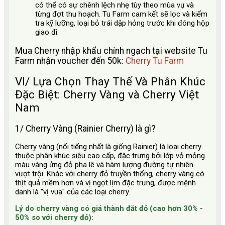
có thể có sự chênh lệch nhẹ tùy theo mùa vụ và
từng đợt thu hoạch. Tu Farm cam kết sẽ lọc và kiểm
tra kỹ lưỡng, loại bỏ trái dập hỏng trước khi đóng hộp
giao đi.
Mua Cherry nhập khẩu chính ngạch tại website Tu
Farm nhận voucher đến 50k:
Cherry Tu Farm
VI/ Lựa Chọn Thay Thế Và Phân Khúc
Đặc Biệt: Cherry Vàng và Cherry Việt
Nam
1/ Cherry Vàng (Rainier Cherry) là gì?
Cherry vàng (nổi tiếng nhất là giống Rainier) là loại cherry
thuộc phân khúc siêu cao cấp, đặc trưng bởi lớp vỏ mỏng
màu vàng ửng đỏ pha lê và hàm lượng đường tự nhiên
vượt trội. Khác với cherry đỏ truyền thống, cherry vàng có
thịt quả mềm hơn và vị ngọt lịm đặc trưng, được mệnh
danh là "vị vua" của các loại cherry.
Lý do cherry vàng có giá thành đắt đỏ (cao hơn 30% -
50% so với cherry đỏ):