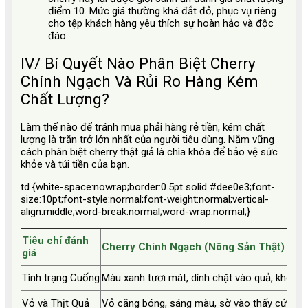
điểm 10. Mức giá thường khá đắt đỏ, phục vụ riêng
cho tệp khách hàng yêu thích sự hoàn hảo và độc
đáo.
IV/ Bí Quyết Nào Phân Biệt Cherry
Chính Ngạch Và Rủi Ro Hàng Kém
Chất Lượng?
Làm thế nào để tránh mua phải hàng rẻ tiền, kém chất
lượng là trăn trở lớn nhất của người tiêu dùng. Nắm vững
cách phân biệt cherry thật giả
là chìa khóa để bảo vệ sức
khỏe và túi tiền của bạn.
td {white-space:nowrap;border:0.5pt solid #dee0e3;font-
size:10pt;font-style:normal;font-weight:normal;vertical-
align:middle;word-break:normal;word-wrap:normal;}
Tiêu chí đánh
Cherry Chính Ngạch (Nông Sản Thật)
giá
Tình trạng Cuống
Màu xanh tươi mát, dính chặt vào quả, không 
Vỏ và Thịt Quả
Vỏ căng bóng, sáng màu, sờ vào thấy cứng cáp