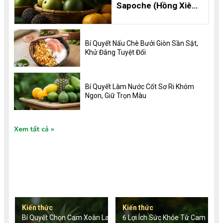
Sapoche (Hồng Xiêm)
Thơm Ngon, Bổ
Dưỡng và 8 Lợi Ích
Không Thể Bỏ Qua
Bí Quyết Nấu Chè Bưởi Giòn Sần Sật,
Khử Đắng Tuyệt Đối
Bí Quyết Làm Nước Cốt Sơ Ri Khóm
Ngon, Giữ Trọn Màu
Xem tất cả
TIN TỨC MỚI
Kiến thức
Kiến thức
Bí Quyết Chọn Cam Xoàn Lai
6 Lợi Ích Sức Khỏe Từ Cam