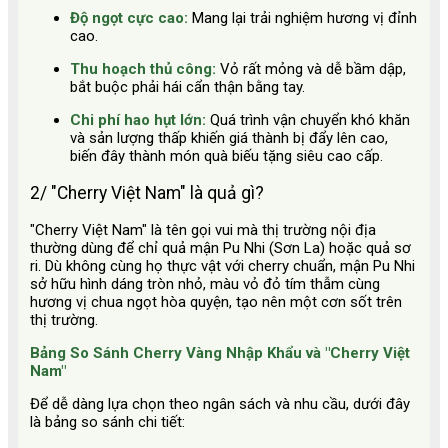
Độ ngọt cực cao:
Mang lại trải nghiệm hương vị đỉnh
cao.
Thu hoạch thủ công:
Vỏ rất mỏng và dễ bầm dập,
bắt buộc phải hái cẩn thận bằng tay.
Chi phí hao hụt lớn:
Quá trình vận chuyển khó khăn
và sản lượng thấp khiến giá thành bị đẩy lên cao,
biến đây thành món quà biếu tặng siêu cao cấp.
2/ "Cherry Việt Nam" là quả gì?
"Cherry Việt Nam" là tên gọi vui mà thị trường nội địa
thường dùng để chỉ quả mận Pu Nhi (Sơn La) hoặc quả sơ
ri. Dù không cùng họ thực vật với cherry chuẩn, mận Pu Nhi
sở hữu hình dáng tròn nhỏ, màu vỏ đỏ tím thẫm cùng
hương vị chua ngọt hòa quyện, tạo nên một cơn sốt trên
thị trường.
Bảng So Sánh Cherry Vàng Nhập Khẩu và "Cherry Việt
Nam"
Để dễ dàng lựa chọn theo ngân sách và nhu cầu, dưới đây
là bảng so sánh chi tiết: