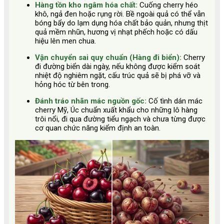
Hàng tồn kho ngâm hóa chất:
Cuống cherry héo
khô, ngả đen hoặc rụng rời. Bề ngoài quả có thể vẫn
bóng bẩy do lạm dụng hóa chất bảo quản, nhưng thịt
quả mềm nhũn, hương vị nhạt phếch hoặc có dấu
hiệu lên men chua.
Vận chuyển sai quy chuẩn (Hàng đi biển):
Cherry
đi đường biển dài ngày, nếu không được kiểm soát
nhiệt độ nghiêm ngặt, cấu trúc quả sẽ bị phá vỡ và
hỏng hóc từ bên trong.
Đánh tráo nhãn mác nguồn gốc:
Cố tình dán mác
cherry Mỹ, Úc chuẩn xuất khẩu cho những lô hàng
trôi nổi, đi qua đường tiểu ngạch và chưa từng được
cơ quan chức năng kiểm định an toàn.