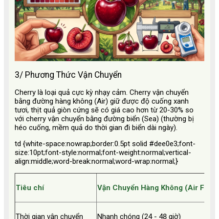
3/ Phương Thức Vận Chuyển
Cherry là loại quả cực kỳ nhạy cảm. Cherry vận chuyển
bằng đường hàng không (Air) giữ được độ cuống xanh
tươi, thịt quả giòn cứng sẽ có giá cao hơn từ 20-30% so
với cherry vận chuyển bằng đường biển (Sea) (thường bị
héo cuống, mềm quả do thời gian đi biển dài ngày).
td {white-space:nowrap;border:0.5pt solid #dee0e3;font-
size:10pt;font-style:normal;font-weight:normal;vertical-
align:middle;word-break:normal;word-wrap:normal;}
Tiêu chí
Vận Chuyển Hàng Không (Air Freig
Thời gian vận chuyển
Nhanh chóng (24 - 48 giờ)