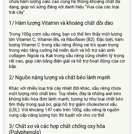
chứa hàm lượng calo cao cùng hệ thống khoáng chất đa
dạng, giúp nó xứng đáng với danh hiệu "Vua của các loại
trái cây".
1/ Hàm lượng Vitamin và khoáng chất dồi dào
Trong 100g cơm sầu riêng, bạn có thể tìm thấy một lượng
lớn Vitamin C, Vitamin B6, và Riboflavin (B2). Đặc biệt, hàm
lượng Vitamin C trong sầu riêng đóng vai trò quan trọng
trong việc tăng cường hệ miễn dịch và hỗ trợ sản sinh
collagen. Ngoài ra, Kali trong sầu riêng cũng chiếm tỷ trọng
rất cao, giúp cân bằng điện giải và hỗ trợ hoạt động của cơ
bắp.
2/ Nguồn năng lượng và chất béo lành mạnh
Khác với nhiều loại trái cây nhiệt đới khác, sầu riêng chứa
một lượng nhỏ chất béo. Tuy nhiên, đây là những axit béo
không bão hòa đơn lành mạnh, tương tự như loại chất béo
tìm thấy trong quả bơ, giúp hỗ trợ giảm cholesterol xấu
(LDL). Với khoảng 147 calo trên 100g, sầu riêng là nguồn
cung cấp năng lượng tức thì tuyệt vời cho cơ thể.
3/ Chất xơ và các hợp chất chống oxy hóa
(Polyphenols)