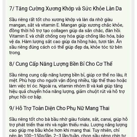
7/ Tăng Cường Xương Khớp và Sức Khỏe Làn Da
Sầu riêng rất tốt cho xương khớp và làn da nhờ giàu
mangan, sắt và vitamin E. Mangan giúp xương chắc khỏe,
đồng thời hỗ trợ tạo collagen giúp da săn chắc, đàn hồi.
Vitamin E và chất chống oxy hóa giúp chống lão hóa, bảo
vệ da. Hàm lượng sắt cao giúp da hồng hào, tươi tắn. Ăn
sầu riêng đúng cách có thể giúp đẹp da, khỏe tóc từ bên
trong.
8/ Cung Cấp Năng Lượng Bền Bỉ Cho Cơ Thể
Sầu riêng cung cấp năng lượng bền bỉ, giúp cơ thể no lâu, ít
mệt. Phù hợp cho người vận động nhiều, tập thể thao hoặc
làm việc trí óc. Ngoài ra, vitamin nhóm B và kali giúp tăng
hiệu quả chuyển hóa năng lượng, giảm chuột rút và hỗ trợ
phục hồi cơ bắp.
9/ Hỗ Trợ Toàn Diện Cho Phụ Nữ Mang Thai
Sầu riêng tốt cho bà bầu nhờ giàu folate, sắt, canxi, giúp hỗ
trợ phát triển thai nhi và ngăn thiếu máu. Lượng năng lượng
cao giúp mẹ bầu khỏe hơn khi mang thai. Tuy nhiên, chỉ
nên ăn 100–150g/lần, 2–3 lần/tuần, chọn sầu riêng chín tự