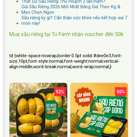
Thật Sự Sầu Riêng Thu Hoạch 2 lần/năm?
Giá Sầu Riêng 2026 Mới Nhất Bảng Giá Theo Kg &
Mẹo Chọn Ngon
Sầu riêng kỵ gì? Cẩn thận sức khỏe nếu kết hợp sai 7
món này!
Mua sầu riêng tại Tu Farm nhận
voucher đến 50k
td {white-space:nowrap;border:0.5pt solid #dee0e3;font-
size:10pt;font-style:normal;font-weight:normal;vertical-
align:middle;word-break:normal;word-wrap:normal;}
52%
50%