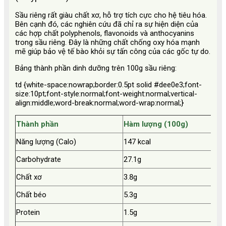
Sầu riêng rất giàu chất xơ, hỗ trợ tích cực cho hệ tiêu hóa.
Bên cạnh đó, các nghiên cứu đã chỉ ra sự hiện diện của
các hợp chất polyphenols, flavonoids và anthocyanins
trong sầu riêng. Đây là những chất chống oxy hóa mạnh
mẽ giúp bảo vệ tế bào khỏi sự tấn công của các gốc tự do.
Bảng thành phần dinh dưỡng trên 100g sầu riêng:
td {white-space:nowrap;border:0.5pt solid #dee0e3;font-
size:10pt;font-style:normal;font-weight:normal;vertical-
align:middle;word-break:normal;word-wrap:normal;}
Thành phần
Hàm lượng (100g)
%
Năng lượng (Calo)
147 kcal
~
Carbohydrate
27.1g
~
Chất xơ
3.8g
~
Chất béo
5.3g
~
Protein
1.5g
~