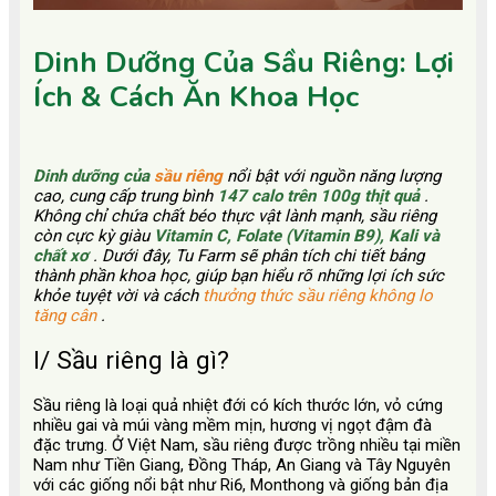
Dinh Dưỡng Của Sầu Riêng: Lợi
Ích & Cách Ăn Khoa Học
Dinh dưỡng của
sầu riêng
nổi bật với nguồn năng lượng
cao, cung cấp trung bình
147 calo trên 100g thịt quả
.
Không chỉ chứa chất béo thực vật lành mạnh, sầu riêng
còn cực kỳ giàu
Vitamin C, Folate (Vitamin B9), Kali và
chất xơ
. Dưới đây, Tu Farm sẽ phân tích chi tiết bảng
thành phần khoa học, giúp bạn hiểu rõ những lợi ích sức
khỏe tuyệt vời và cách
thưởng thức sầu riêng không lo
tăng cân
.
I/ Sầu riêng là gì?
Sầu riêng là loại quả nhiệt đới có kích thước lớn, vỏ cứng
nhiều gai và múi vàng mềm mịn, hương vị ngọt đậm đà
đặc trưng. Ở Việt Nam, sầu riêng được trồng nhiều tại miền
Nam như Tiền Giang, Đồng Tháp, An Giang và Tây Nguyên
với các giống nổi bật như Ri6, Monthong và giống bản địa