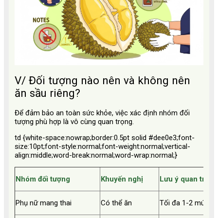
V/ Đối tượng nào nên và không nên
ăn sầu riêng?
Để đảm bảo an toàn sức khỏe, việc xác định nhóm đối
tượng phù hợp là vô cùng quan trọng.
td {white-space:nowrap;border:0.5pt solid #dee0e3;font-
size:10pt;font-style:normal;font-weight:normal;vertical-
align:middle;word-break:normal;word-wrap:normal;}
Nhóm đối tượng
Khuyến nghị
Lưu ý quan trọng
Phụ nữ mang thai
Có thể ăn
Tối đa 1-2 múi/lần