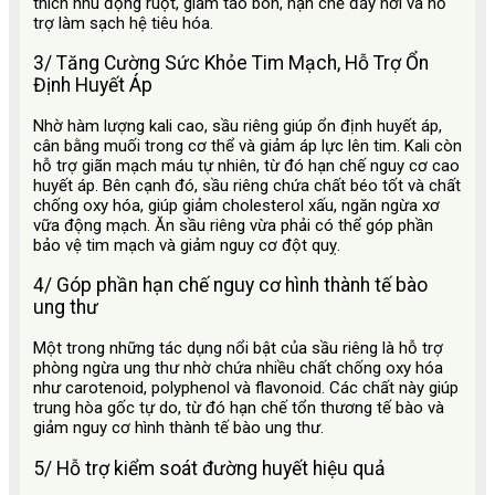
thích nhu động ruột, giảm táo bón, hạn chế đầy hơi và hỗ
trợ làm sạch hệ tiêu hóa.
3/ Tăng Cường Sức Khỏe Tim Mạch, Hỗ Trợ Ổn
Định Huyết Áp
Nhờ hàm lượng kali cao, sầu riêng giúp ổn định huyết áp,
cân bằng muối trong cơ thể và giảm áp lực lên tim. Kali còn
hỗ trợ giãn mạch máu tự nhiên, từ đó hạn chế nguy cơ cao
huyết áp. Bên cạnh đó, sầu riêng chứa chất béo tốt và chất
chống oxy hóa, giúp giảm cholesterol xấu, ngăn ngừa xơ
vữa động mạch. Ăn sầu riêng vừa phải có thể góp phần
bảo vệ tim mạch và giảm nguy cơ đột quỵ.
4/ Góp phần hạn chế nguy cơ hình thành tế bào
ung thư
Một trong những tác dụng nổi bật của sầu riêng là hỗ trợ
phòng ngừa ung thư nhờ chứa nhiều chất chống oxy hóa
như carotenoid, polyphenol và flavonoid. Các chất này giúp
trung hòa gốc tự do, từ đó hạn chế tổn thương tế bào và
giảm nguy cơ hình thành tế bào ung thư.
5/ Hỗ trợ kiểm soát đường huyết hiệu quả