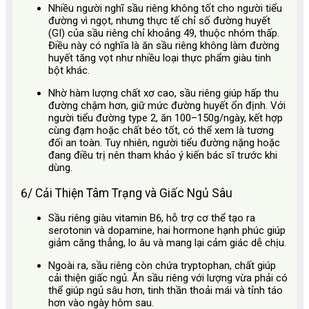
Nhiều người nghĩ sầu riêng không tốt cho người tiểu
đường vì ngọt, nhưng thực tế chỉ số đường huyết
(GI) của sầu riêng chỉ khoảng 49, thuộc nhóm thấp.
Điều này có nghĩa là ăn sầu riêng không làm đường
huyết tăng vọt như nhiều loại thực phẩm giàu tinh
bột khác.
Nhờ hàm lượng chất xơ cao, sầu riêng giúp hấp thu
đường chậm hơn, giữ mức đường huyết ổn định. Với
người tiểu đường type 2, ăn 100–150g/ngày, kết hợp
cùng đạm hoặc chất béo tốt, có thể xem là tương
đối an toàn. Tuy nhiên, người tiểu đường nặng hoặc
đang điều trị nên tham khảo ý kiến bác sĩ trước khi
dùng.
6/ Cải Thiện Tâm Trạng và Giấc Ngủ Sâu
Sầu riêng giàu vitamin B6, hỗ trợ cơ thể tạo ra
serotonin và dopamine, hai hormone hạnh phúc giúp
giảm căng thẳng, lo âu và mang lại cảm giác dễ chịu.
Ngoài ra, sầu riêng còn chứa tryptophan, chất giúp
cải thiện giấc ngủ. Ăn sầu riêng với lượng vừa phải có
thể giúp ngủ sâu hơn, tinh thần thoải mái và tỉnh táo
hơn vào ngày hôm sau.