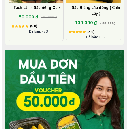
Tách sẵn - Sầu riêng Óc khỉ
Sầu Riêng cấp đông ( Chín
Cây )
50.000 ₫
105.000 ₫
100.000 ₫
200.000 ₫
(5.0)
Đã bán: 473
(5.0)
Đã bán: 1,3k