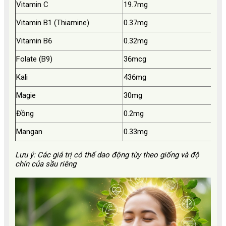
Vitamin C
19.7mg
~
Vitamin B1 (Thiamine)
0.37mg
~
Vitamin B6
0.32mg
~
Folate (B9)
36mcg
~
Kali
436mg
~
Magie
30mg
~
Đồng
0.2mg
~
Mangan
0.33mg
~
Lưu ý: Các giá trị có thể dao động tùy theo giống và độ
chín của sầu riêng