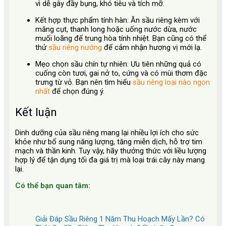
vì dễ gây đầy bụng, khó tiêu và tích mỡ.
Kết hợp thực phẩm tính hàn:
Ăn sầu riêng kèm với
măng cụt, thanh long hoặc uống nước dừa, nước
muối loãng để trung hòa tính nhiệt. Bạn cũng có thể
thử
sầu riêng nướng
để cảm nhận hương vị mới lạ.
Mẹo chọn sầu chín tự nhiên:
Ưu tiên những quả có
cuống còn tươi, gai nở to, cứng và có mùi thơm đặc
trưng từ vỏ. Bạn nên tìm hiểu
sầu riêng loại nào ngon
nhất
để chọn đúng ý.
Kết luận
Dinh dưỡng của sầu riêng mang lại nhiều lợi ích cho sức
khỏe như bổ sung năng lượng, tăng miễn dịch, hỗ trợ tim
mạch và thần kinh. Tuy vậy, hãy thưởng thức với liều lượng
hợp lý để tận dụng tối đa giá trị mà loại trái cây này mang
lại.
Có thể bạn quan tâm:
Giải Đáp Sầu Riêng 1 Năm Thu Hoạch Mấy Lần? Có