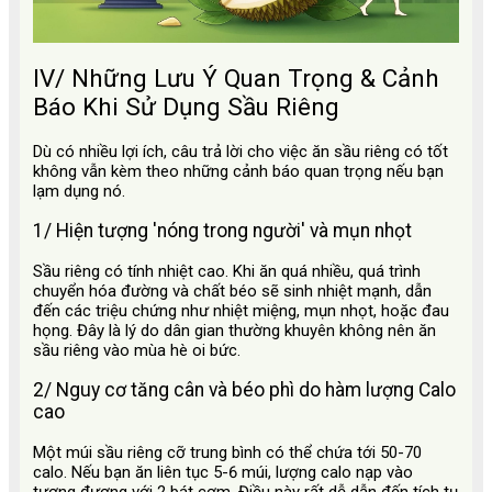
IV/ Những Lưu Ý Quan Trọng & Cảnh
Báo Khi Sử Dụng Sầu Riêng
Dù có nhiều lợi ích, câu trả lời cho việc ăn sầu riêng có tốt
không
vẫn kèm theo những cảnh báo quan trọng nếu bạn
lạm dụng nó.
1/ Hiện tượng 'nóng trong người' và mụn nhọt
Sầu riêng có tính nhiệt cao. Khi ăn quá nhiều, quá trình
chuyển hóa đường và chất béo sẽ sinh nhiệt mạnh, dẫn
đến các triệu chứng như nhiệt miệng, mụn nhọt, hoặc đau
họng. Đây là lý do dân gian thường khuyên không nên ăn
sầu riêng vào mùa hè oi bức.
2/ Nguy cơ tăng cân và béo phì do hàm lượng Calo
cao
Một múi sầu riêng cỡ trung bình có thể chứa tới 50-70
calo. Nếu bạn ăn liên tục 5-6 múi, lượng calo nạp vào
tương đương với 2 bát cơm. Điều này rất dễ dẫn đến tích tụ