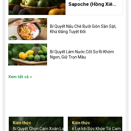
Sapoche (Hồng Xiêm)
Thơm Ngon, Bổ
Dưỡng và 8 Lợi Ích
Không Thể Bỏ Qua
Bí Quyết Nấu Chè Bưởi Giòn Sần Sật,
Khử Đắng Tuyệt Đối
Bí Quyết Làm Nước Cốt Sơ Ri Khóm
Ngon, Giữ Trọn Màu
Xem tất cả
TIN TỨC MỚI
Kiến thức
Kiến thức
Bí Quyết Chọn Cam Xoàn Lai
6 Lợi Ích Sức Khỏe Từ Cam