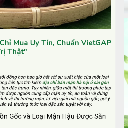
a Chỉ Mua Uy Tín, Chuẩn VietGAP
rị Thật"
 sôi động hơn bao giờ hết với sự xuất hiện của một loại
ng liên tục tìm kiếm
địa chỉ bán mận hà nội ở sài gòn
tan đặc trưng. Tuy nhiên, giữa một thị trường phức tạp
tìm được nguồn cung cấp mận uy tín, an toàn và đúng
nh về thị trường mận, từ việc giải mã nguồn gốc, gợi ý
n và thưởng thức loại đặc sản tuyệt vời này.
uồn Gốc và Loại Mận Hậu Được Săn