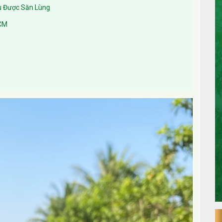
ậu Được Săn Lùng
HCM