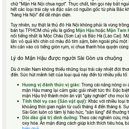
chữ "Mận Hà Nội chua ngọt". Thực chất, tên gọi này bắt ngu
hết các loại trái cây và đặc sản có nguồn gốc từ phía Bắc
"hàng Hà Nội" để dễ nhận diện.
Tuy nhiên, sự thật là thủ đô Hà Nội không phải là vùng tr
bán tại TP.HCM chủ yếu là giống
Mận Hậu
hoặc
Mận Tam 
nổi tiếng nhất là Mộc Châu (Sơn La) và Bắc Hà (Lào Cai).
lẫn: vỏ quả khi chín có màu đỏ tím sậm, bên ngoài phủ một lớ
khi cắn vào có tiếng giòn rụm, vị chua thanh hòa quyện cùng
Lý do Mận Hậu được người Sài Gòn ưa chuộng
Dù ở miền Nam không thiếu những loại trái cây nhiệt đới th
đến. Sức hút mãnh liệt của loại quả này đến từ nhiều yếu tố:
Hương vị đánh thức vị giác:
Trong cái nắng nóng oi ả
mận Hậu mang lại cảm giác giải nhiệt tức thì. Đặc biệ
mận Hậu trở thành món ăn vặt "gây nghiện" cho mọi lứa
Tính thời vụ cao (Sản vật quý):
Khác với nhiều loại 
khoảng thời gian ngắn từ cuối tháng 4 đến tháng 6. Sự
Sài Gòn luôn có tâm lý háo hức, "săn lùng" để thưởng
Dồi dào giá trị dinh dưỡng:
Theo các nghiên cứu, mận
oxy hóa. Ăn mận đúng cách giúp kích thích tiêu hóa, b
hiệu quả
.