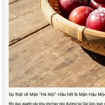
Sự thật về Mận "Hà Nội": Hầu hết là Mận Hậu M
Khi dạo quanh các khu chợ hay nẻo đường tại Sài Gòn, bạn 