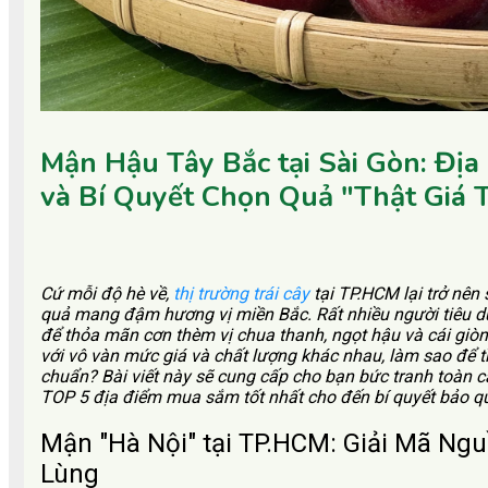
Mận Hậu Tây Bắc tại Sài Gòn: Đị
và Bí Quyết Chọn Quả "Thật Giá T
Cứ mỗi độ hè về,
thị trường trái cây
tại TP.HCM lại trở nên
quả mang đậm hương vị miền Bắc. Rất nhiều người tiêu dù
để thỏa mãn cơn thèm vị chua thanh, ngọt hậu và cái giòn 
với vô vàn mức giá và chất lượng khác nhau, làm sao để 
chuẩn? Bài viết này sẽ cung cấp cho bạn bức tranh toàn cả
TOP 5 địa điểm mua sắm tốt nhất cho đến bí quyết bảo quả
Mận "Hà Nội" tại TP.HCM: Giải Mã Ng
Lùng