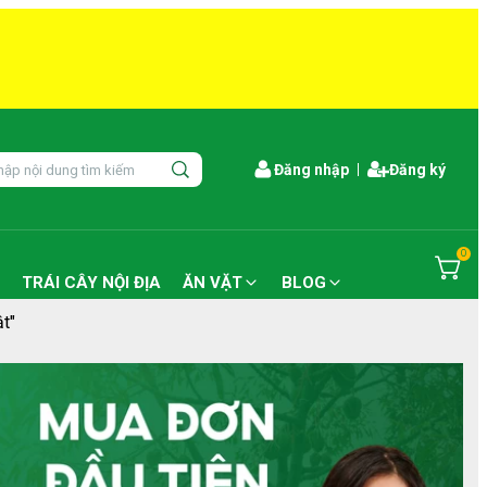
Đăng nhập
Đăng ký
0
TRÁI CÂY NỘI ĐỊA
ĂN VẶT
BLOG
t"