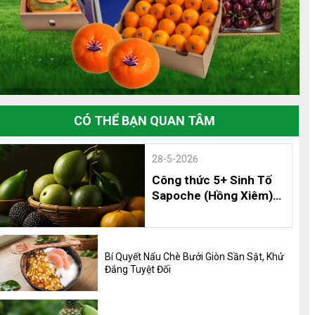
CÓ THỂ BẠN QUAN TÂM
28-5-2026
Công thức 5+ Sinh Tố
Sapoche (Hồng Xiêm)
Thơm Ngon, Bổ Dưỡng
và 8 Lợi Ích Không Thể
Bỏ Qua
Bí Quyết Nấu Chè Bưởi Giòn Sần Sật, Khử
Đắng Tuyệt Đối