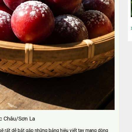
ộc Châu/Sơn La
sẽ rất dễ bắt gặp những bảng hiệu viết tay mang dòng