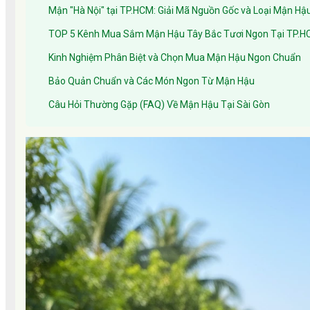
Mận "Hà Nội" tại TP.HCM: Giải Mã Nguồn Gốc và Loại Mận H
TOP 5 Kênh Mua Sắm Mận Hậu Tây Bắc Tươi Ngon Tại TP.
Kinh Nghiệm Phân Biệt và Chọn Mua Mận Hậu Ngon Chuẩn
Bảo Quản Chuẩn và Các Món Ngon Từ Mận Hậu
Câu Hỏi Thường Gặp (FAQ) Về Mận Hậu Tại Sài Gòn