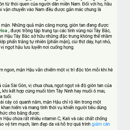
ồn từ thói quen của người dân miền Nam. Đối với họ, hầu
 khi vận chuyển vào Nam đều được gắn mác chung là
ồng mận. Những quả mận căng mọng, giòn tan đang được
Hoa
, được trồng tập trung tại các tỉnh vùng núi Tây Bắc,
 Mận Hậu Tây Bắc sở hữu những đặc trưng không thể nhầm
p phấn trắng tự nhiên (phấn mận), cùi thịt dày, hạt nhỏ,
 vị ngọt hậu lưu luyến nơi cuống họng.
ơm ngon, mận Hậu vẫn chiếm một vị trí độc tôn mỗi khi hè
 của Sài Gòn, vị chua chua, ngọt ngọt và độ giòn tan của
t, khi kết hợp cùng muối tôm Tây Ninh hay muối ô mai,
 tuổi.
trái cây có quanh năm, mận Hậu chỉ rộ lên trong một
 khan hiếm và mang tính thời vụ khiến người tiêu dùng
 thức cho bằng được.
 Hậu chứa rất nhiều vitamin C, Kali và các chất chống
ảo vệ tim mạch, làm đẹp da và hỗ trợ quá trình
giảm cân