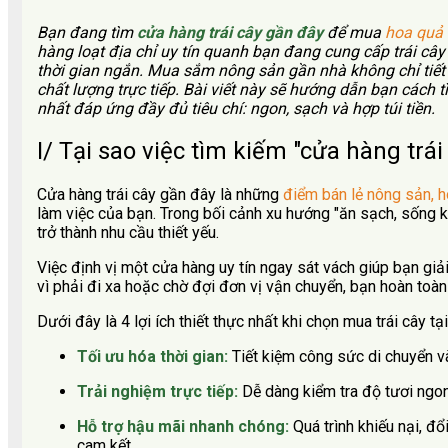
Bạn đang tìm
cửa hàng trái cây gần đây
để mua
hoa quả 
hàng loạt địa chỉ uy tín quanh bạn đang cung cấp trái cây 
thời gian ngắn. Mua sắm nông sản gần nhà không chỉ tiết
chất lượng trực tiếp. Bài viết này sẽ hướng dẫn bạn cách 
nhất đáp ứng đầy đủ tiêu chí: ngon, sạch và hợp túi tiền.
I/ Tại sao việc tìm kiếm "cửa hàng trái
Cửa hàng trái cây gần đây là những
điểm bán lẻ nông sản, 
làm việc của bạn. Trong bối cảnh xu hướng "ăn sạch, sống 
trở thành nhu cầu thiết yếu.
Việc định vị một cửa hàng uy tín ngay sát vách giúp bạn giải
vì phải đi xa hoặc chờ đợi đơn vị vận chuyển, bạn hoàn toà
Dưới đây là 4 lợi ích thiết thực nhất khi chọn mua trái cây tạ
Tối ưu hóa thời gian:
Tiết kiệm công sức di chuyển v
Trải nghiệm trực tiếp:
Dễ dàng kiểm tra độ tươi ngon
Hỗ trợ hậu mãi nhanh chóng:
Quá trình khiếu nại, đ
cam kết.