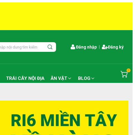
Đăng nhập
Đăng ký
0
TRÁI CÂY NỘI ĐỊA
ĂN VẶT
BLOG