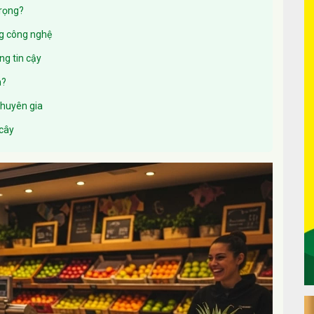
trọng?
ng công nghệ
ng tin cậy
n?
chuyên gia
 cây