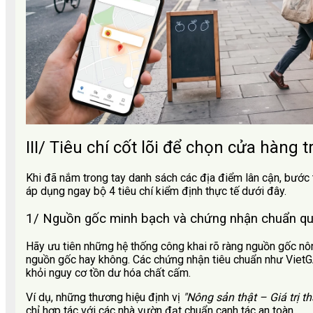
III/ Tiêu chí cốt lõi để chọn cửa hàng 
Khi đã nắm trong tay danh sách các địa điểm lân cận, bước t
áp dụng ngay bộ 4 tiêu chí kiểm định thực tế dưới đây.
1/ Nguồn gốc minh bạch và chứng nhận chuẩn qu
Hãy ưu tiên những hệ thống công khai rõ ràng nguồn gốc nông
nguồn gốc hay không. Các chứng nhận tiêu chuẩn như VietGA
khỏi nguy cơ tồn dư hóa chất cấm.
Ví dụ, những thương hiệu định vị
"Nông sản thật – Giá trị t
chỉ hợp tác với các nhà vườn đạt chuẩn canh tác an toàn.