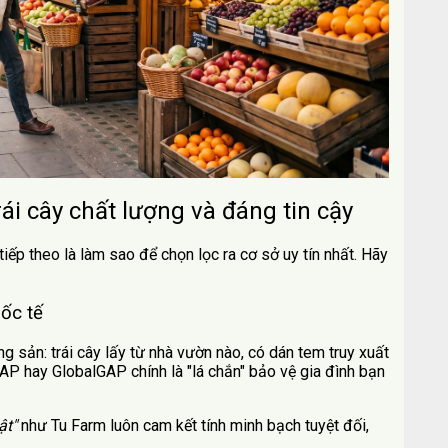
trái cây chất lượng và đáng tin cậy
iếp theo là làm sao để chọn lọc ra cơ sở uy tín nhất. Hãy
ốc tế
 sản: trái cây lấy từ nhà vườn nào, có dán tem truy xuất
P hay GlobalGAP chính là "lá chắn" bảo vệ gia đình bạn
hật"
như Tu Farm luôn cam kết tính minh bạch tuyệt đối,