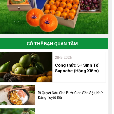
CÓ THỂ BẠN QUAN TÂM
28-5-2026
Công thức 5+ Sinh Tố
Sapoche (Hồng Xiêm)
Thơm Ngon, Bổ Dưỡng
và 8 Lợi Ích Không Thể
Bỏ Qua
Bí Quyết Nấu Chè Bưởi Giòn Sần Sật, Khử
Đắng Tuyệt Đối