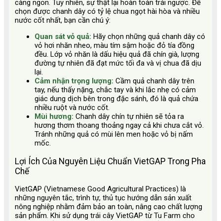
càng ngon. Tuy nhiên, sự thật lại hoàn toàn trái ngược. Để
chọn được chanh dây có tỷ lệ chua ngọt hài hòa và nhiều
nước cốt nhất, bạn cần chú ý:
Quan sát vỏ quả:
Hãy chọn những quả chanh dây có
vỏ hơi nhăn nheo, màu tím sậm hoặc đỏ tía đồng
đều. Lớp vỏ nhăn là dấu hiệu quả đã chín già, lượng
đường tự nhiên đã đạt mức tối đa và vị chua đã dịu
lại.
Cảm nhận trọng lượng:
Cầm quả chanh dây trên
tay, nếu thấy nặng, chắc tay và khi lắc nhẹ có cảm
giác dung dịch bên trong đặc sánh, đó là quả chứa
nhiều ruột và nước cốt.
Mùi hương:
Chanh dây chín tự nhiên sẽ tỏa ra
hương thơm thoang thoảng ngay cả khi chưa cắt vỏ.
Tránh những quả có mùi lên men hoặc vỏ bị nấm
mốc.
Lợi Ích Của Nguyên Liệu Chuẩn VietGAP Trong Pha
Chế
VietGAP (Vietnamese Good Agricultural Practices) là
những nguyên tắc, trình tự, thủ tục hướng dẫn sản xuất
nông nghiệp nhằm đảm bảo an toàn, nâng cao chất lượng
sản phẩm. Khi sử dụng trái cây VietGAP từ Tu Farm cho