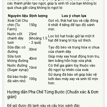
các thành phần tạo ngọt, giúp ly sinh tố của bạn không bị
quá chua gắt cũng không bị ngọt lợ.
Nguyên liệu
Định lượng
Lưu ý chọn lựa
Xoài Cát Chu
Gọt vỏ, thái hạt lựu và cấp đông
chín (Tu
150g
ít nhất 4 tiếng để tạo độ sánh
Farm)
mịn.
Nước cốt
25ml
Lọc bỏ hạt hoặc giữ lại một ít
chanh dây
(khoảng 1.5
hạt để trang trí tùy sở thích.
tươi
- 2 quả)
Sữa đặc có
Tạo độ béo và trung hòa vị chua
30ml
đường
của chanh dây.
Sữa tươi
Giúp máy xay hoạt động trơn tru,
40ml
không đường
làm loãng hỗn hợp vừa phải.
Nước đường
Có thể gia giảm tùy thuộc vào
10ml
(Sugar syrup)
độ ngọt tự nhiên của xoài.
Sử dụng đá bào sẽ giúp bảo vệ
Đá bào hoặc
100g
lưỡi dao máy xay và sinh tố mịn
đá viên nhỏ
hơn.
Hướng dẫn Pha Chế Từng Bước (Chuẩn xác & Đơn
giản)
Để giữ được độ lạnh sâu và cấu trúc sánh đặc