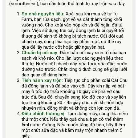
(smoothness), bạn cần tuân thủ trình tự xay trộn sau đây:
Sơ chế nguyên liệu:
Xoài sau khi mua về từ Tu
Farm, bạn rửa sạch, gọt vỏ và cắt thành từng khối
vuông nhỏ. Cho xoài vào hộp kín và để ngăn đá tủ
lạnh. Việc sử dụng trái cây đông lạnh là bí quyết tối
thượng để sinh tố không bị tách nước. Cắt đôi quả
chanh dây, dùng thìa nạo lấy phần ruột, có thể rây
qua để lấy nước cốt hoặc giữ nguyên hạt.
Chuẩn bị cối xay:
Đảm bảo cối xay sinh tố của bạn
sạch và khô ráo. Cho lần lượt các nguyên liệu theo
thứ tự: Nước cốt chanh dây, sữa tươi, sữa đặc, nước
đường vào trước. Chất lỏng ở dưới cùng sẽ giúp lưỡi
dao quay dễ dàng hơn.
Tiến hành xay trộn:
Tiếp tục cho phần xoài Cát Chu
đã đông lạnh và đá bào vào cối. Đậy kín nắp và bật
máy ở tốc độ thấp khoảng 10 giây để phá vỡ cấu
trúc đá. Sau đó, chuyển sang tốc độ cao và xay liên
tục trong khoảng 30 - 45 giây cho đến khi hỗn hợp
nhuyễn mịn, đồng nhất và không còn lợn cợn đá.
Điều chỉnh hương vị:
Tạm dừng máy, dùng thìa nếm
thử một chút. Nếu thấy quá chua, bạn có thể thêm
5ml nước đường. Nếu muốn tăng độ béo, hãy thêm
một chút sữa đặc và bấm máy trộn nhanh thêm 5
giây.