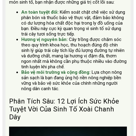
món sinh tố, bạn nhận được những giá trị cốt lõi sau:
An toàn tuyệt đối:
Kiểm soát chặt chẽ việc sử dụng
phân bón và thuốc bảo vệ thực vật, đảm bảo không
có dư lượng hóa chất độc hại trong ly đồ uống của
bạn. Điều này cực kỳ quan trọng vì sinh tố sử dụng
trái cây tươi sống trực tiếp.
Hương vị nguyên bản:
Cây trồng được chăm sóc
theo quy trình khoa học, thu hoạch đúng độ chín
sinh lý giúp trái cây tích lũy đủ lượng đường tự nhiên
và dưỡng chất, mang lại hương vị đậm đà, thơm
ngon nhất mà không cần phụ thuộc nhiều vào đường
tinh luyện khi pha chế.
Bảo vệ môi trường và cộng đồng:
Lựa chọn nông
sản sạch là bạn đang ủng hộ nền nông nghiệp bền
vững và bảo vệ sức khỏe của chính những người
nông dân canh tác.
Phân Tích Sâu: 12 Lợi Ích Sức Khỏe
Tuyệt Vời Của Sinh Tố Xoài Chanh
Dây