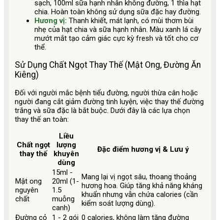
sạch, 100ml sữa hạnh nhân không đường, 1 thìa hạt
chia. Hoàn toàn không sử dụng sữa đặc hay đường.
Hương vị:
Thanh khiết, mát lạnh, có mùi thơm bùi
nhẹ của hạt chia và sữa hạnh nhân. Màu xanh lá cây
mướt mắt tạo cảm giác cực kỳ fresh và tốt cho cơ
thể.
Sử Dụng Chất Ngọt Thay Thế (Mật Ong, Đường Ăn
Kiêng)
Đối với người mắc bệnh tiểu đường, người thừa cân hoặc
người đang cắt giảm đường tinh luyện, việc thay thế đường
trắng và sữa đặc là bắt buộc. Dưới đây là các lựa chọn
thay thế an toàn:
Liều
Chất ngọt
lượng
Đặc điểm hương vị & Lưu ý
thay thế
khuyên
dùng
15ml -
Mang lại vị ngọt sâu, thoang thoảng
Mật ong
20ml (1-
hương hoa. Giúp tăng khả năng kháng
nguyên
1.5
khuẩn nhưng vẫn chứa calories (cần
chất
muỗng
kiểm soát lượng dùng).
canh)
Đường cỏ
1 - 2 gói
0 calories, không làm tăng đường