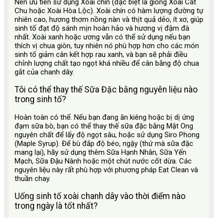
Nên ưu tiên sử dụng Xoài chín (đặc biệt là giống Xoài Cát
Chu hoặc Xoài Hòa Lộc). Xoài chín có hàm lượng đường tự
nhiên cao, hương thơm nồng nàn và thịt quả dẻo, ít xơ, giúp
sinh tố đạt độ sánh mịn hoàn hảo và hương vị đậm đà
nhất. Xoài xanh hoặc ương vẫn có thể sử dụng nếu bạn
thích vị chua giòn, tuy nhiên nó phù hợp hơn cho các món
sinh tố giảm cân kết hợp rau xanh, và bạn sẽ phải điều
chỉnh lượng chất tạo ngọt khá nhiều để cân bằng độ chua
gắt của chanh dây.
Tôi có thể thay thế Sữa Đặc bằng nguyên liệu nào
trong sinh tố?
Hoàn toàn có thể. Nếu bạn đang ăn kiêng hoặc bị dị ứng
đạm sữa bò, bạn có thể thay thế sữa đặc bằng Mật Ong
nguyên chất để lấy độ ngọt sâu, hoặc sử dụng Siro Phong
(Maple Syrup). Để bù đắp độ béo, ngậy (thứ mà sữa đặc
mang lại), hãy sử dụng thêm Sữa Hạnh Nhân, Sữa Yến
Mạch, Sữa Đậu Nành hoặc một chút nước cốt dừa. Các
nguyên liệu này rất phù hợp với phương pháp Eat Clean và
thuần chay.
Uống sinh tố xoài chanh dây vào thời điểm nào
trong ngày là tốt nhất?