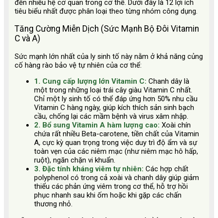
đến nhiều hệ cơ quan trong cơ thể. Dưới đây là 12 lợi ích
tiêu biểu nhất được phân loại theo từng nhóm công dụng.
Tăng Cường Miễn Dịch (Sức Mạnh Bộ Đôi Vitamin
C và A)
Sức mạnh lớn nhất của ly sinh tố này nằm ở khả năng củng
cố hàng rào bảo vệ tự nhiên của cơ thể:
1. Cung cấp lượng lớn Vitamin C:
Chanh dây là
một trong những loại trái cây giàu Vitamin C nhất.
Chỉ một ly sinh tố có thể đáp ứng hơn 50% nhu cầu
Vitamin C hàng ngày, giúp kích thích sản sinh bạch
cầu, chống lại các mầm bệnh và virus xâm nhập.
2. Bổ sung Vitamin A hàm lượng cao:
Xoài chín
chứa rất nhiều Beta-carotene, tiền chất của Vitamin
A, cực kỳ quan trọng trong việc duy trì độ ẩm và sự
toàn vẹn của các niêm mạc (như niêm mạc hô hấp,
ruột), ngăn chặn vi khuẩn.
3. Đặc tính kháng viêm tự nhiên:
Các hợp chất
polyphenol có trong cả xoài và chanh dây giúp giảm
thiểu các phản ứng viêm trong cơ thể, hỗ trợ hồi
phục nhanh sau khi ốm hoặc khi gặp các chấn
thương nhỏ.