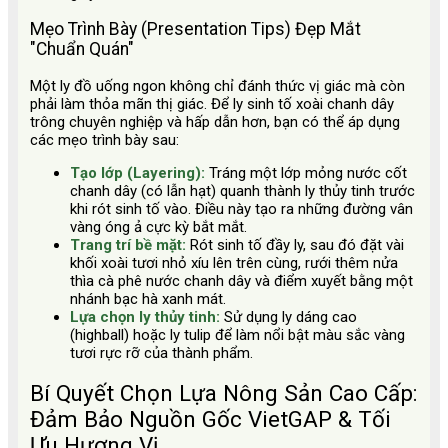
Mẹo Trình Bày (Presentation Tips) Đẹp Mắt
"Chuẩn Quán"
Một ly đồ uống ngon không chỉ đánh thức vị giác mà còn
phải làm thỏa mãn thị giác. Để ly sinh tố xoài chanh dây
trông chuyên nghiệp và hấp dẫn hơn, bạn có thể áp dụng
các mẹo trình bày sau:
Tạo lớp (Layering):
Tráng một lớp mỏng nước cốt
chanh dây (có lẫn hạt) quanh thành ly thủy tinh trước
khi rót sinh tố vào. Điều này tạo ra những đường vân
vàng óng ả cực kỳ bắt mắt.
Trang trí bề mặt:
Rót sinh tố đầy ly, sau đó đặt vài
khối xoài tươi nhỏ xíu lên trên cùng, rưới thêm nửa
thìa cà phê nước chanh dây và điểm xuyết bằng một
nhánh bạc hà xanh mát.
Lựa chọn ly thủy tinh:
Sử dụng ly dáng cao
(highball) hoặc ly tulip để làm nổi bật màu sắc vàng
tươi rực rỡ của thành phẩm.
Bí Quyết Chọn Lựa Nông Sản Cao Cấp:
Đảm Bảo Nguồn Gốc VietGAP & Tối
Ưu Hương Vị