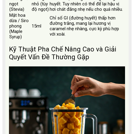
ngọt
nhỏ (tùy
huyết. Tuy nhiên có thể để lại hậu vị
(Stevia)
độ ngọt)
hơi chát đắng nhẹ nếu cho quá nhiều.
Mật hoa
Chỉ số GI (đường huyết) thấp hơn
dừa / Siro
đường trắng, mang lại hương vị
phong
15ml
caramel nhẹ nhàng, cực kỳ phù hợp
(Maple
với xoài.
Syrup)
Kỹ Thuật Pha Chế Nâng Cao và Giải
Quyết Vấn Đề Thường Gặp