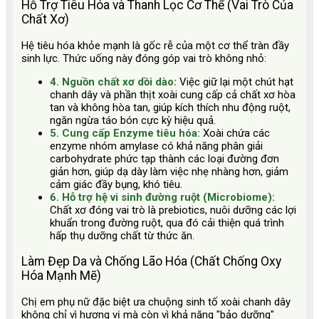
Hỗ Trợ Tiêu Hóa và Thanh Lọc Cơ Thể (Vai Trò Của
Chất Xơ)
Hệ tiêu hóa khỏe mạnh là gốc rễ của một cơ thể tràn đầy
sinh lực. Thức uống này đóng góp vai trò không nhỏ:
4. Nguồn chất xơ dồi dào:
Việc giữ lại một chút hạt
chanh dây và phần thịt xoài cung cấp cả chất xơ hòa
tan và không hòa tan, giúp kích thích nhu động ruột,
ngăn ngừa táo bón cực kỳ hiệu quả.
5. Cung cấp Enzyme tiêu hóa:
Xoài chứa các
enzyme nhóm amylase có khả năng phân giải
carbohydrate phức tạp thành các loại đường đơn
giản hơn, giúp dạ dày làm việc nhẹ nhàng hơn, giảm
cảm giác đầy bụng, khó tiêu.
6. Hỗ trợ hệ vi sinh đường ruột (Microbiome):
Chất xơ đóng vai trò là prebiotics, nuôi dưỡng các lợi
khuẩn trong đường ruột, qua đó cải thiện quá trình
hấp thụ dưỡng chất từ thức ăn.
Làm Đẹp Da và Chống Lão Hóa (Chất Chống Oxy
Hóa Mạnh Mẽ)
Chị em phụ nữ đặc biệt ưa chuộng sinh tố xoài chanh dây
không chỉ vì hương vị mà còn vì khả năng "bảo dưỡng"