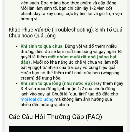
viên sạch. Bọc màng bọc thực phẩm và cấp đông.
Mỗi lần làm sinh tố, bạn chỉ cần lấy 1-2 viên cốt
chanh dây ra xay cùng, cực kỳ tiện lợi và giữ trọn vẹn
hương vị.
Khắc Phục Vấn Đề (Troubleshooting): Sinh Tố Quá
Chua hoặc Quá Lỏng
Khi sinh tố quá chua:
Đừng vội vã đổ thêm nhiều
đường, điều đó sẽ làm mất cân bằng và gây ngán. Bí
quyết là thêm
một nhúm muối rất nhỏ (bằng hạt
đậu)
. Muối có khả năng ức chế vị chua và làm nổi
bật vị ngọt tự nhiên của trái cây vô cùng hiệu quả.
Hoặc bạn có thể thêm một chút sữa béo (whipping
cream) để trung hòa.
Khi sinh tố quá lỏng (như nước ép):
Hãy thêm ngay
3-4 viên xoài đông lạnh hoặc 1/2 quả chuối đông
lạnh vào xay lại. Chuối là "cứu tinh" tạo độ đặc cho
mọi loại đồ uống
mà không làm ảnh hưởng quá
nhiều đến hương vị chính.
Các Câu Hỏi Thường Gặp (FAQ)