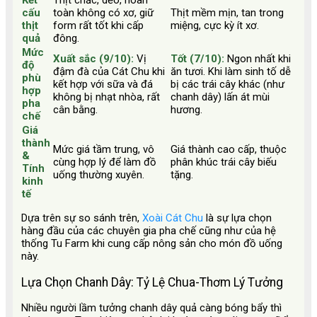
Kết
Thịt chắc, dẻo, hoàn
cấu
toàn không có xơ, giữ
Thịt mềm mịn, tan trong
thịt
form rất tốt khi cấp
miệng, cực kỳ ít xơ.
quả
đông.
Mức
Xuất sắc (9/10):
Vị
Tốt (7/10):
Ngon nhất khi
độ
đậm đà của Cát Chu khi
ăn tươi. Khi làm sinh tố dễ
phù
kết hợp với sữa và đá
bị các trái cây khác (như
hợp
không bị nhạt nhòa, rất
chanh dây) lấn át mùi
pha
cân bằng.
hương.
chế
Giá
thành
Mức giá tầm trung, vô
Giá thành cao cấp, thuộc
&
cùng hợp lý để làm đồ
phân khúc trái cây biếu
Tính
uống thường xuyên.
tặng.
kinh
tế
Dựa trên sự so sánh trên,
Xoài Cát Chu
là sự lựa chọn
hàng đầu của các chuyên gia pha chế cũng như của hệ
thống Tu Farm khi cung cấp nông sản cho món đồ uống
này.
Lựa Chọn Chanh Dây: Tỷ Lệ Chua-Thơm Lý Tưởng
Nhiều người lầm tưởng chanh dây quả càng bóng bẩy thì