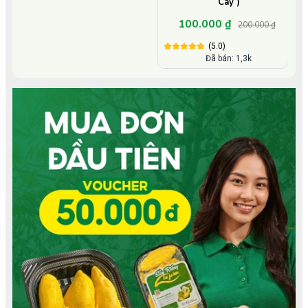
Cây )
100.000 ₫
200.000 ₫
(5.0)
Đã bán: 1,3k