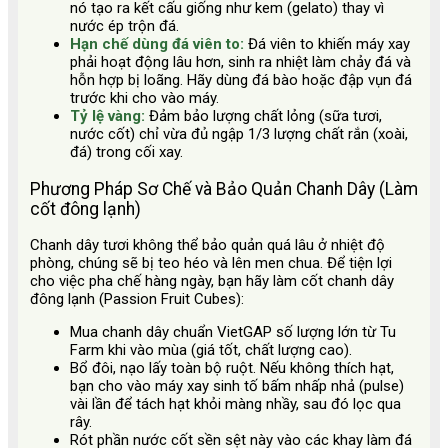
nó tạo ra kết cấu giống như kem (gelato) thay vì
nước ép trộn đá.
Hạn chế dùng đá viên to:
Đá viên to khiến máy xay
phải hoạt động lâu hơn, sinh ra nhiệt làm chảy đá và
hỗn hợp bị loãng. Hãy dùng đá bào hoặc đập vụn đá
trước khi cho vào máy.
Tỷ lệ vàng:
Đảm bảo lượng chất lỏng (sữa tươi,
nước cốt) chỉ vừa đủ ngập 1/3 lượng chất rắn (xoài,
đá) trong cối xay.
Phương Pháp Sơ Chế và Bảo Quản Chanh Dây (Làm
cốt đông lạnh)
Chanh dây tươi không thể bảo quản quá lâu ở nhiệt độ
phòng, chúng sẽ bị teo héo và lên men chua. Để tiện lợi
cho việc pha chế hàng ngày, bạn hãy làm cốt chanh dây
đông lạnh (Passion Fruit Cubes):
Mua chanh dây chuẩn VietGAP số lượng lớn từ Tu
Farm khi vào mùa (giá tốt, chất lượng cao).
Bổ đôi, nạo lấy toàn bộ ruột. Nếu không thích hạt,
bạn cho vào máy xay sinh tố bấm nhấp nhả (pulse)
vài lần để tách hạt khỏi màng nhầy, sau đó lọc qua
rây.
Rót phần nước cốt sền sệt này vào các khay làm đá