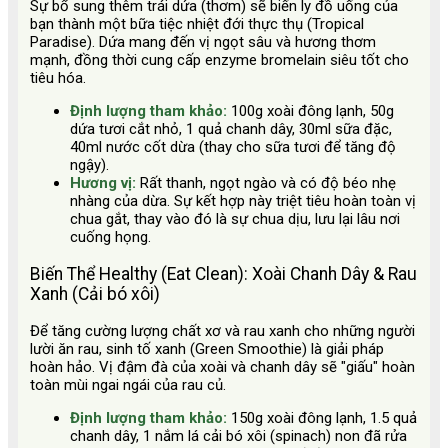
Sự bổ sung thêm trái dứa (thơm) sẽ biến ly đồ uống của
bạn thành một bữa tiệc nhiệt đới thực thụ (Tropical
Paradise). Dứa mang đến vị ngọt sâu và hương thơm
mạnh, đồng thời cung cấp enzyme bromelain siêu tốt cho
tiêu hóa.
Định lượng tham khảo:
100g xoài đông lạnh, 50g
dứa tươi cắt nhỏ, 1 quả chanh dây, 30ml sữa đặc,
40ml nước cốt dừa (thay cho sữa tươi để tăng độ
ngậy).
Hương vị:
Rất thanh, ngọt ngào và có độ béo nhẹ
nhàng của dừa. Sự kết hợp này triệt tiêu hoàn toàn vị
chua gắt, thay vào đó là sự chua dịu, lưu lại lâu nơi
cuống họng.
Biến Thể Healthy (Eat Clean): Xoài Chanh Dây & Rau
Xanh (Cải bó xôi)
Để tăng cường lượng chất xơ và rau xanh cho những người
lười ăn rau, sinh tố xanh (Green Smoothie) là giải pháp
hoàn hảo. Vị đậm đà của xoài và chanh dây sẽ "giấu" hoàn
toàn mùi ngai ngái của rau củ.
Định lượng tham khảo:
150g xoài đông lạnh, 1.5 quả
chanh dây, 1 nắm lá cải bó xôi (spinach) non đã rửa