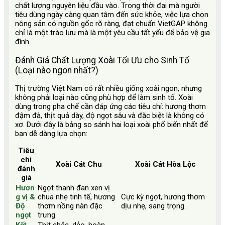
chất lượng nguyên liệu đầu vào. Trong thời đại mà người
tiêu dùng ngày càng quan tâm đến sức khỏe, việc lựa chọn
nông sản có nguồn gốc rõ ràng, đạt chuẩn VietGAP không
chỉ là một trào lưu mà là một yêu cầu tất yếu để bảo vệ gia
đình.
Đánh Giá Chất Lượng Xoài Tối Ưu cho Sinh Tố
(Loại nào ngon nhất?)
Thị trường Việt Nam có rất nhiều giống xoài ngon, nhưng
không phải loại nào cũng phù hợp để làm sinh tố. Xoài
dùng trong pha chế cần đáp ứng các tiêu chí: hương thơm
đậm đà, thịt quả dày, độ ngọt sâu và đặc biệt là không có
xơ. Dưới đây là bảng so sánh hai loại xoài phổ biến nhất để
bạn dễ dàng lựa chọn:
Tiêu
chí
Xoài Cát Chu
Xoài Cát Hòa Lộc
đánh
giá
Hươn
Ngọt thanh đan xen vị
g vị &
chua nhẹ tinh tế, hương
Cực kỳ ngọt, hương thơm
Độ
thơm nồng nàn đặc
dịu nhẹ, sang trọng.
ngọt
trưng.