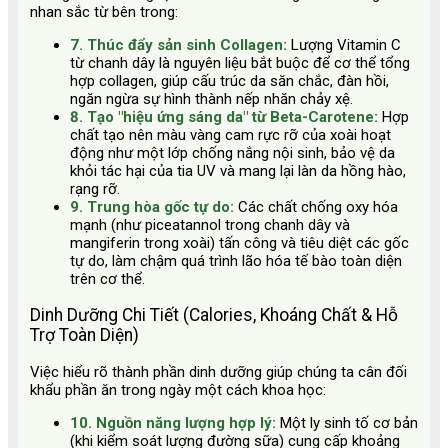
nhan sắc từ bên trong:
7. Thúc đẩy sản sinh Collagen:
Lượng Vitamin C
từ chanh dây là nguyên liệu bắt buộc để cơ thể tổng
hợp collagen, giúp cấu trúc da săn chắc, đàn hồi,
ngăn ngừa sự hình thành nếp nhăn chảy xệ.
8. Tạo "hiệu ứng sáng da" từ Beta-Carotene:
Hợp
chất tạo nên màu vàng cam rực rỡ của xoài hoạt
động như một lớp chống nắng nội sinh, bảo vệ da
khỏi tác hại của tia UV và mang lại làn da hồng hào,
rạng rỡ.
9. Trung hòa gốc tự do:
Các chất chống oxy hóa
mạnh (như piceatannol trong chanh dây và
mangiferin trong xoài) tấn công và tiêu diệt các gốc
tự do, làm chậm quá trình lão hóa tế bào toàn diện
trên cơ thể.
Dinh Dưỡng Chi Tiết (Calories, Khoáng Chất & Hỗ
Trợ Toàn Diện)
Việc hiểu rõ thành phần dinh dưỡng giúp chúng ta cân đối
khẩu phần ăn trong ngày một cách khoa học:
10. Nguồn năng lượng hợp lý:
Một ly sinh tố cơ bản
(khi kiểm soát lượng đường sữa) cung cấp khoảng