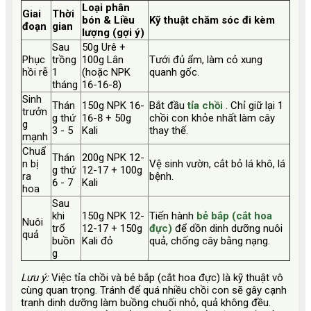
Loại phân
Giai
Thời
bón & Liều
Kỹ thuật chăm sóc đi kèm
đoạn
gian
lượng (gợi ý)
Sau
50g Urê +
Phục
trồng
100g Lân
Tưới đủ ẩm, làm cỏ xung
hồi rễ
1
(hoặc NPK
quanh gốc.
tháng
16-16-8)
Sinh
Thán
150g NPK 16-
Bắt đầu
tỉa chồi
. Chỉ giữ lại 1
trưởn
g thứ
16-8 + 50g
chồi con khỏe nhất làm cây
g
3 - 5
Kali
thay thế.
mạnh
Chuẩ
Thán
200g NPK 12-
n bị
Vệ sinh vườn, cắt bỏ lá khô, lá
g thứ
12-17 + 100g
ra
bệnh.
6 - 7
Kali
hoa
Sau
khi
150g NPK 12-
Tiến hành
bẻ bắp (cắt hoa
Nuôi
trổ
12-17 + 150g
đực)
để dồn dinh dưỡng nuôi
quả
buồn
Kali đỏ
quả, chống cây bằng nạng.
g
Lưu ý:
Việc tỉa chồi và bẻ bắp (cắt hoa đực) là kỹ thuật vô
cùng quan trọng. Tránh để quá nhiều chồi con sẽ gây cạnh
tranh dinh dưỡng làm buồng chuối nhỏ, quả không đều.