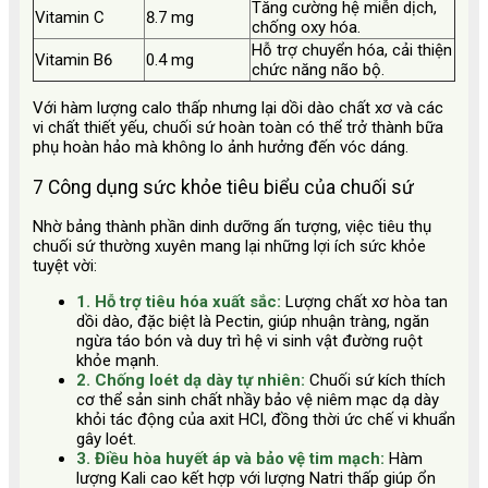
Tăng cường hệ miễn dịch,
Vitamin C
8.7 mg
chống oxy hóa.
Hỗ trợ chuyển hóa, cải thiện
Vitamin B6
0.4 mg
chức năng não bộ.
Với hàm lượng calo thấp nhưng lại dồi dào chất xơ và các
vi chất thiết yếu, chuối sứ hoàn toàn có thể trở thành bữa
phụ hoàn hảo mà không lo ảnh hưởng đến vóc dáng.
7 Công dụng sức khỏe tiêu biểu của chuối sứ
Nhờ bảng thành phần dinh dưỡng ấn tượng, việc tiêu thụ
chuối sứ thường xuyên mang lại những lợi ích sức khỏe
tuyệt vời:
1. Hỗ trợ tiêu hóa xuất sắc:
Lượng chất xơ hòa tan
dồi dào, đặc biệt là Pectin, giúp nhuận tràng, ngăn
ngừa táo bón và duy trì hệ vi sinh vật đường ruột
khỏe mạnh.
2. Chống loét dạ dày tự nhiên:
Chuối sứ kích thích
cơ thể sản sinh chất nhầy bảo vệ niêm mạc dạ dày
khỏi tác động của axit HCl, đồng thời ức chế vi khuẩn
gây loét.
3. Điều hòa huyết áp và bảo vệ tim mạch:
Hàm
lượng Kali cao kết hợp với lượng Natri thấp giúp ổn