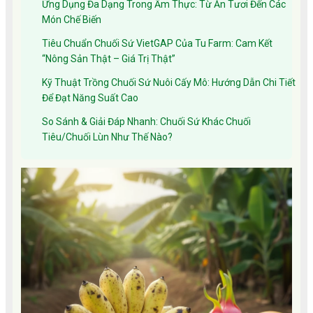
Ứng Dụng Đa Dạng Trong Ẩm Thực: Từ Ăn Tươi Đến Các
Món Chế Biến
Tiêu Chuẩn Chuối Sứ VietGAP Của Tu Farm: Cam Kết
“Nông Sản Thật – Giá Trị Thật”
Kỹ Thuật Trồng Chuối Sứ Nuôi Cấy Mô: Hướng Dẫn Chi Tiết
Để Đạt Năng Suất Cao
So Sánh & Giải Đáp Nhanh: Chuối Sứ Khác Chuối
Tiêu/Chuối Lùn Như Thế Nào?