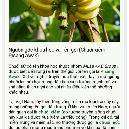
Nguồn gốc khoa học và Tên gọi (Chuối xiêm,
Pisang Awak)
Chuối sứ có tên khoa học thuộc nhóm
Musa AAB Group
,
được biết đến rộng rãi trên thế giới với tên gọi là
Pisang
Awak
. Xét về mặt di truyền học thực vật, đây là một giống
chuối lai tam bội, mang đặc tính sinh trưởng mạnh mẽ và
khả năng thích nghi cao với nhiều điều kiện thổ nhưỡng
khác nhau.
Tại Việt Nam, tùy theo từng vùng miền mà loại trái cây này
mang những tên gọi đặc trưng. Ở khu vực miền Nam, người
dân quen gọi là
chuối xiêm
(do tương truyền giống chuối
này xưa kia được vua Xiêm La triều cống). Trong khi đó, tại
miền Trung và miền Bắc, nó thường được gọi là
chuối mốc
do lớp phấn mỏng màu trắng phủ trên vỏ khi quả đã chín.