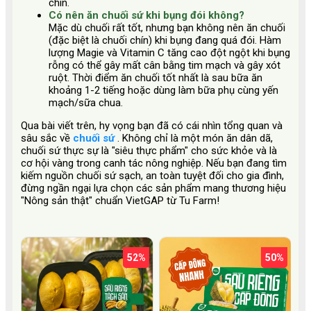
chín.
Có nên ăn chuối sứ khi bụng đói không?
Mặc dù chuối rất tốt, nhưng bạn không nên ăn chuối
(đặc biệt là chuối chín) khi bụng đang quá đói. Hàm
lượng Magie và Vitamin C tăng cao đột ngột khi bụng
rỗng có thể gây mất cân bằng tim mạch và gây xót
ruột. Thời điểm ăn chuối tốt nhất là sau bữa ăn
khoảng 1-2 tiếng hoặc dùng làm bữa phụ cùng yến
mạch/sữa chua.
Qua bài viết trên, hy vọng bạn đã có cái nhìn tổng quan và
sâu sắc về
chuối sứ
. Không chỉ là một món ăn dân dã,
chuối sứ thực sự là "siêu thực phẩm" cho sức khỏe và là
cơ hội vàng trong canh tác nông nghiệp. Nếu bạn đang tìm
kiếm nguồn chuối sứ sạch, an toàn tuyệt đối cho gia đình,
đừng ngần ngại lựa chọn các sản phẩm mang thương hiệu
"Nông sản thật" chuẩn VietGAP từ Tu Farm!
52%
50%