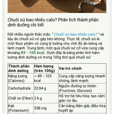
Chuối sứ bao nhiêu calo? Phân tích thành phần
dinh dưỡng chi tiết
Rất nhiều người thắc mắc
"
Chuối sứ bao nhiêu calo?
"
và
liệu ăn chuối sứ có gây béo không. Thực tế, chuối sứ là
một thực phẩm vô cùng lý tưởng cho chế độ ăn kiêng và
lành mạnh. Trung bình, một quả chuối sứ cỡ vừa cung cấp
khoảng
89 - 105 kcal
. Dưới đây là bảng phân tích hàm
lượng dinh dưỡng có trong 100g thịt quả chuối sứ:
Thành phần
Hàm lượng
Vai trò chính
dinh dưỡng
(trên 100g)
Năng lượng
~ 89 - 105
Cung cấp năng lượng nhanh
(Calories)
kcal
chóng, lành mạnh.
Nguồn đường tự nhiên
Carbohydrate
22.84 g
(Fructose, Glucose).
Hỗ trợ hệ tiêu hóa, tạo cảm
Chất xơ (Fiber)
2.6 g
giác no lâu.
Kali
Cân bằng điện giải, điều hòa
358 mg
(Potassium)
huyết áp.