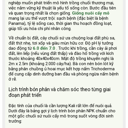
nghiệp muốn phát triển mô hình trồng chuối thương mại,
việc nắm vững kỹ thuật là yếu tố sống còn. Bước đầu tiên
và quan trọng nhất là chọn giống.
Giống nuôi cấy mô
mang lại ưu thế vượt trội: sạch bệnh (đặc biệt là bệnh
Panama), tỷ lệ sống cao, thời gian thu hoạch đồng loạt,
giúp tối ưu hóa chi phí nhân công.
Về chuẩn bị đất, cây chuối sứ ưa chuộng loại đất phù sa,
đất thịt nhẹ, tơi xốp và giàu mùn hữu cơ. Độ pH lý tưởng
dao động từ
6.0 đến 7.0
. Trước khi trồng, cần cày ải phơi
đất, lên liếp (nếu vùng đất thấp) và đào hố trồng với kích
thước khoảng 40x40x40cm. Mật độ trồng khuyến nghị là
2m x 2.5m (khoảng 2.000 cây/ha). Bà con nên bón lót kỹ
bằng phân chuồng ủ hoai mục kết hợp nấm Trichoderma
để cung cấp dinh dưỡng ban đầu và phòng ngừa nấm bệnh
ở rễ.
Lịch trình bón phân và chăm sóc theo từng giai
đoạn phát triển
Đặc tính của chuối là cần lượng Kali rất lớn để nuôi quả.
Dưới đây là bảng gợi ý lịch trình bón phân NPK chuẩn cho
một gốc chuối sứ nuôi cấy mô trong suốt vòng đời sinh
trưởng: