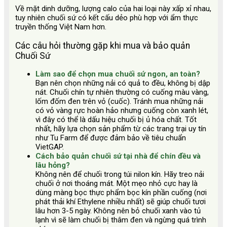
Về mặt dinh dưỡng, lượng calo của hai loại này xấp xỉ nhau,
tuy nhiên chuối sứ có kết cấu dẻo phù hợp với ẩm thực
truyền thống Việt Nam hơn.
Các câu hỏi thường gặp khi mua và bảo quản
Chuối Sứ
Làm sao để chọn mua chuối sứ ngon, an toàn?
Bạn nên chọn những nải có quả to đều, không bị dập
nát. Chuối chín tự nhiên thường có cuống màu vàng,
lốm đốm đen trên vỏ (cuốc). Tránh mua những nải
có vỏ vàng rực hoàn hảo nhưng cuống còn xanh lét,
vì đây có thể là dấu hiệu chuối bị ủ hóa chất. Tốt
nhất, hãy lựa chọn sản phẩm từ các trang trại uy tín
như Tu Farm để được đảm bảo về tiêu chuẩn
VietGAP.
Cách bảo quản chuối sứ tại nhà để chín đều và
lâu hỏng?
Không nên để chuối trong túi nilon kín. Hãy treo nải
chuối ở nơi thoáng mát. Một mẹo nhỏ cực hay là
dùng màng bọc thực phẩm bọc kín phần cuống (nơi
phát thải khí Ethylene nhiều nhất) sẽ giúp chuối tươi
lâu hơn 3-5 ngày. Không nên bỏ chuối xanh vào tủ
lạnh vì sẽ làm chuối bị thâm đen và ngừng quá trình