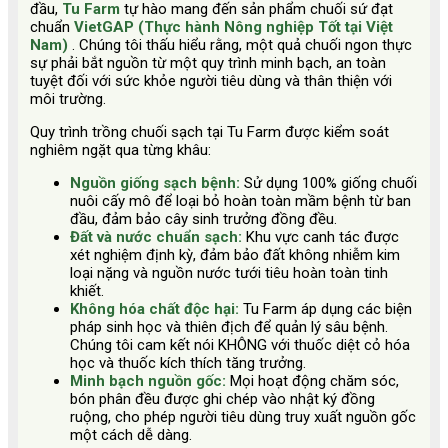
đầu,
Tu Farm
tự hào mang đến sản phẩm chuối sứ đạt
chuẩn
VietGAP (Thực hành Nông nghiệp Tốt tại Việt
Nam)
. Chúng tôi thấu hiểu rằng, một quả chuối ngon thực
sự phải bắt nguồn từ một quy trình minh bạch, an toàn
tuyệt đối với sức khỏe người tiêu dùng và thân thiện với
môi trường.
Quy trình trồng chuối sạch tại Tu Farm được kiểm soát
nghiêm ngặt qua từng khâu:
Nguồn giống sạch bệnh:
Sử dụng 100% giống chuối
nuôi cấy mô để loại bỏ hoàn toàn mầm bệnh từ ban
đầu, đảm bảo cây sinh trưởng đồng đều.
Đất và nước chuẩn sạch:
Khu vực canh tác được
xét nghiệm định kỳ, đảm bảo đất không nhiễm kim
loại nặng và nguồn nước tưới tiêu hoàn toàn tinh
khiết.
Không hóa chất độc hại:
Tu Farm áp dụng các biện
pháp sinh học và thiên địch để quản lý sâu bệnh.
Chúng tôi cam kết nói KHÔNG với thuốc diệt cỏ hóa
học và thuốc kích thích tăng trưởng.
Minh bạch nguồn gốc:
Mọi hoạt động chăm sóc,
bón phân đều được ghi chép vào nhật ký đồng
ruộng, cho phép người tiêu dùng truy xuất nguồn gốc
một cách dễ dàng.