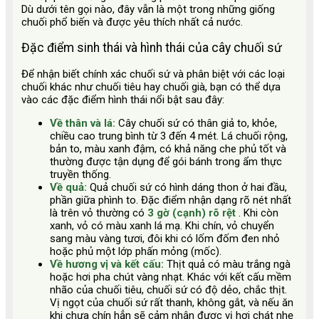
Dù dưới tên gọi nào, đây vẫn là một trong những giống
chuối phổ biến và được yêu thích nhất cả nước.
Đặc điểm sinh thái và hình thái của cây chuối sứ
Để nhận biết chính xác chuối sứ và phân biệt với các loại
chuối khác như chuối tiêu hay chuối già, bạn có thể dựa
vào các đặc điểm hình thái nổi bật sau đây:
Về thân và lá:
Cây chuối sứ có thân giả to, khỏe,
chiều cao trung bình từ 3 đến 4 mét. Lá chuối rộng,
bản to, màu xanh đậm, có khả năng che phủ tốt và
thường được tận dụng để gói bánh trong ẩm thực
truyền thống.
Về quả:
Quả chuối sứ có hình dáng thon ở hai đầu,
phần giữa phình to. Đặc điểm nhận dạng rõ nét nhất
là trên vỏ thường có
3 gờ (cạnh) rõ rệt
. Khi còn
xanh, vỏ có màu xanh lá mạ. Khi chín, vỏ chuyển
sang màu vàng tươi, đôi khi có lốm đốm đen nhỏ
hoặc phủ một lớp phấn mỏng (mốc).
Về hương vị và kết cấu:
Thịt quả có màu trắng ngà
hoặc hơi pha chút vàng nhạt. Khác với kết cấu mềm
nhão của chuối tiêu, chuối sứ có độ dẻo, chắc thịt.
Vị ngọt của chuối sứ rất thanh, không gắt, và nếu ăn
khi chưa chín hẳn sẽ cảm nhận được vị hơi chát nhẹ