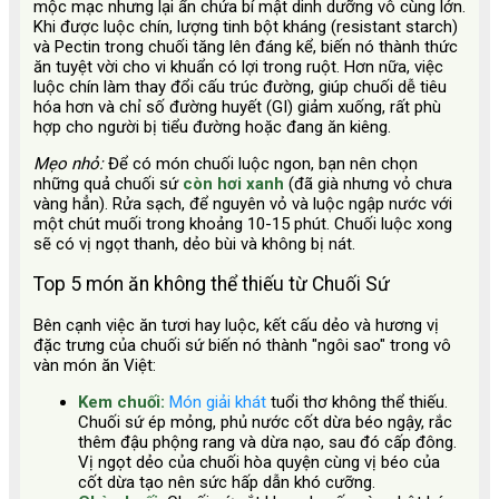
mộc mạc nhưng lại ẩn chứa bí mật dinh dưỡng vô cùng lớn.
Khi được luộc chín, lượng tinh bột kháng (resistant starch)
và Pectin trong chuối tăng lên đáng kể, biến nó thành thức
ăn tuyệt vời cho vi khuẩn có lợi trong ruột. Hơn nữa, việc
luộc chín làm thay đổi cấu trúc đường, giúp chuối dễ tiêu
hóa hơn và chỉ số đường huyết (GI) giảm xuống, rất phù
hợp cho người bị tiểu đường hoặc đang ăn kiêng.
Mẹo nhỏ:
Để có món chuối luộc ngon, bạn nên chọn
những quả chuối sứ
còn hơi xanh
(đã già nhưng vỏ chưa
vàng hẳn). Rửa sạch, để nguyên vỏ và luộc ngập nước với
một chút muối trong khoảng 10-15 phút. Chuối luộc xong
sẽ có vị ngọt thanh, dẻo bùi và không bị nát.
Top 5 món ăn không thể thiếu từ Chuối Sứ
Bên cạnh việc ăn tươi hay luộc, kết cấu dẻo và hương vị
đặc trưng của chuối sứ biến nó thành "ngôi sao" trong vô
vàn món ăn Việt:
Kem chuối:
Món giải khát
tuổi thơ không thể thiếu.
Chuối sứ ép mỏng, phủ nước cốt dừa béo ngậy, rắc
thêm đậu phộng rang và dừa nạo, sau đó cấp đông.
Vị ngọt dẻo của chuối hòa quyện cùng vị béo của
cốt dừa tạo nên sức hấp dẫn khó cưỡng.