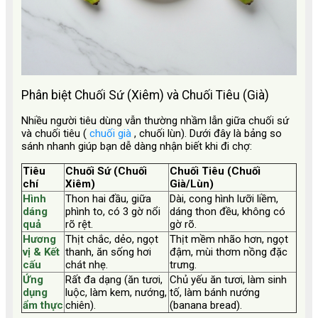
Phân biệt Chuối Sứ (Xiêm) và Chuối Tiêu (Già)
Nhiều người tiêu dùng vẫn thường nhầm lẫn giữa chuối sứ
và chuối tiêu (
chuối già
, chuối lùn). Dưới đây là bảng so
sánh nhanh giúp bạn dễ dàng nhận biết khi đi chợ:
Tiêu
Chuối Sứ (Chuối
Chuối Tiêu (Chuối
chí
Xiêm)
Già/Lùn)
Hình
Thon hai đầu, giữa
Dài, cong hình lưỡi liềm,
dáng
phình to, có 3 gờ nổi
dáng thon đều, không có
quả
rõ rệt.
gờ rõ.
Hương
Thịt chắc, dẻo, ngọt
Thịt mềm nhão hơn, ngọt
vị & Kết
thanh, ăn sống hơi
đậm, mùi thơm nồng đặc
cấu
chát nhẹ.
trưng.
Ứng
Rất đa dạng (ăn tươi,
Chủ yếu ăn tươi, làm sinh
dụng
luộc, làm kem, nướng,
tố, làm bánh nướng
ẩm thực
chiên).
(banana bread).