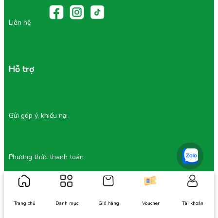
Liên hệ
Hỗ trợ
Gửi góp ý, khiếu nại
Phương thức thanh toán
Tài khoản
Trang chủ
Danh mục
Giỏ hàng
Voucher
Tài khoản