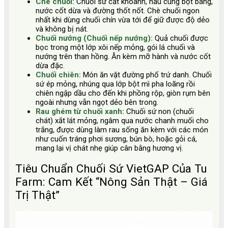
Chè chuối:
Chuối sứ cắt khoanh, nấu cùng bột báng,
nước cốt dừa và đường thốt nốt. Chè chuối ngon
nhất khi dùng chuối chín vừa tới để giữ được độ dẻo
và không bị nát.
Chuối nướng (Chuối nếp nướng):
Quả chuối được
bọc trong một lớp xôi nếp mỏng, gói lá chuối và
nướng trên than hồng. Ăn kèm mỡ hành và nước cốt
dừa đặc.
Chuối chiên:
Món ăn vặt đường phố trứ danh. Chuối
sứ ép mỏng, nhúng qua lớp bột mì pha loãng rồi
chiên ngập dầu cho đến khi phồng rộp, giòn rụm bên
ngoài nhưng vẫn ngọt dẻo bên trong.
Rau ghém từ chuối xanh:
Chuối sứ non (chuối
chát) xắt lát mỏng, ngâm qua nước chanh muối cho
trắng, được dùng làm rau sống ăn kèm với các món
như cuốn tráng phơi sương, bún bò, hoặc gỏi cá,
mang lại vị chát nhẹ giúp cân bằng hương vị.
Tiêu Chuẩn Chuối Sứ VietGAP Của Tu
Farm: Cam Kết “Nông Sản Thật – Giá
Trị Thật”