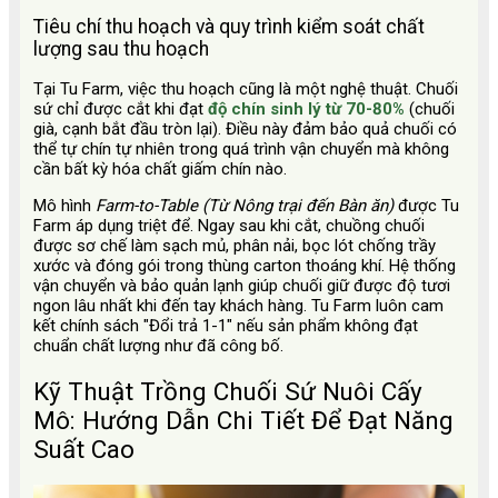
Tiêu chí thu hoạch và quy trình kiểm soát chất
lượng sau thu hoạch
Tại Tu Farm, việc thu hoạch cũng là một nghệ thuật. Chuối
sứ chỉ được cắt khi đạt
độ chín sinh lý từ 70-80%
(chuối
già, cạnh bắt đầu tròn lại). Điều này đảm bảo quả chuối có
thể tự chín tự nhiên trong quá trình vận chuyển mà không
cần bất kỳ hóa chất giấm chín nào.
Mô hình
Farm-to-Table (Từ Nông trại đến Bàn ăn)
được Tu
Farm áp dụng triệt để. Ngay sau khi cắt, chuồng chuối
được sơ chế làm sạch mủ, phân nải, bọc lót chống trầy
xước và đóng gói trong thùng carton thoáng khí. Hệ thống
vận chuyển và bảo quản lạnh giúp chuối giữ được độ tươi
ngon lâu nhất khi đến tay khách hàng. Tu Farm luôn cam
kết chính sách "Đổi trả 1-1" nếu sản phẩm không đạt
chuẩn chất lượng như đã công bố.
Kỹ Thuật Trồng Chuối Sứ Nuôi Cấy
Mô: Hướng Dẫn Chi Tiết Để Đạt Năng
Suất Cao