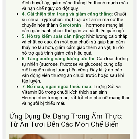
định huyết áp, giảm căng thẳng lên thành mạch máu
và hạn chế nguy cơ đột quỵ.
4. Cải thiện tâm trạng và giảm căng thẳng:
Chuối
sứ chứa Tryptophan, một loại axit amin mà cơ thể
chuyển hóa thành
Serotonin
– hormone mang lại
cảm giác hạnh phúc, thư giãn và cải thiện giấc ngủ.
5. Hỗ trợ kiểm soát cân nặng:
Nhờ lượng calo thấp
và chất xơ cao, ăn một quả chuối sứ giúp bạn cảm
thấy no lâu hơn, giảm cảm giác thèm ăn vặt, từ đó
hỗ trợ quá trình giảm cân hiệu quả.
6. Tăng cường năng lượng tức thì:
Các loại đường
tự nhiên (sucrose, fructose và glucose) cung cấp
một nguồn năng lượng bền vững. Đây là lý do các
vận động viên thường ăn chuối trước hoặc sau khi
tập luyện.
7. Bổ máu, ngăn ngừa thiếu máu:
Lượng Sắt và
Vitamin B6 trong chuối kích thích sản sinh
Hemoglobin trong máu, rất tốt cho phụ nữ mang thai
và người bị thiếu máu.
Ứng Dụng Đa Dạng Trong Ẩm Thực:
Từ Ăn Tươi Đến Các Món Chế Biến