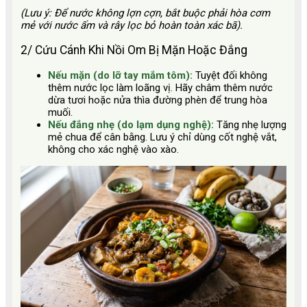
(Lưu ý: Để nước không lợn cợn, bắt buộc phải hòa cơm
mẻ với nước ấm và rây lọc bỏ hoàn toàn xác bã).
2/ Cứu Cánh Khi Nồi Om Bị Mặn Hoặc Đắng
Nếu mặn (do lỡ tay mắm tôm):
Tuyệt đối không
thêm nước lọc làm loãng vị. Hãy châm thêm nước
dừa tươi hoặc nửa thìa đường phèn để trung hòa
muối.
Nếu đắng nhẹ (do lạm dụng nghệ):
Tăng nhẹ lượng
mẻ chua để cân bằng. Lưu ý chỉ dùng cốt nghệ vắt,
không cho xác nghệ vào xào.