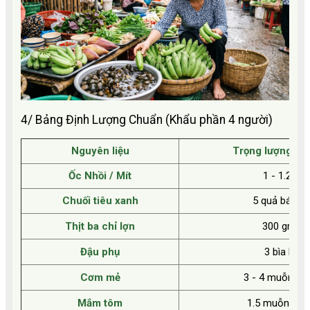
4/ Bảng Định Lượng Chuẩn (Khẩu phần 4 người)
Nguyên liệu
Trọng lượng lý 
Ốc Nhồi / Mít
1 - 1.2 kg
Chuối tiêu xanh
5 quả bánh t
Thịt ba chỉ lợn
300 gram
Đậu phụ
3 bìa lớn
Cơm mẻ
3 - 4 muỗng c
Mắm tôm
1.5 muỗng ca