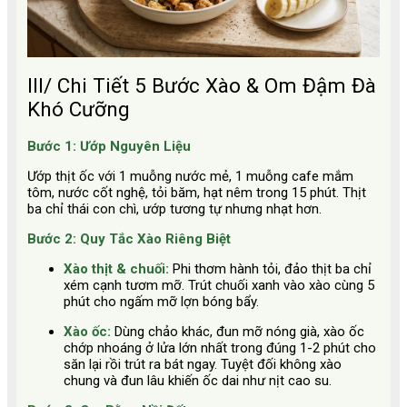
III/ Chi Tiết 5 Bước Xào & Om Đậm Đà
Khó Cưỡng
Bước 1: Ướp Nguyên Liệu
Ướp thịt ốc với 1 muỗng nước mẻ, 1 muỗng cafe mắm
tôm, nước cốt nghệ, tỏi băm, hạt nêm trong 15 phút. Thịt
ba chỉ thái con chì, ướp tương tự nhưng nhạt hơn.
Bước 2: Quy Tắc Xào Riêng Biệt
Xào thịt & chuối:
Phi thơm hành tỏi, đảo thịt ba chỉ
xém cạnh tươm mỡ. Trút chuối xanh vào xào cùng 5
phút cho ngấm mỡ lợn bóng bẩy.
Xào ốc:
Dùng chảo khác, đun mỡ nóng già, xào ốc
chớp nhoáng ở
lửa lớn nhất trong đúng 1-2 phút cho
săn lại rồi trút ra bát ngay. Tuyệt đối không xào
chung và đun lâu khiến ốc dai như nịt cao su.