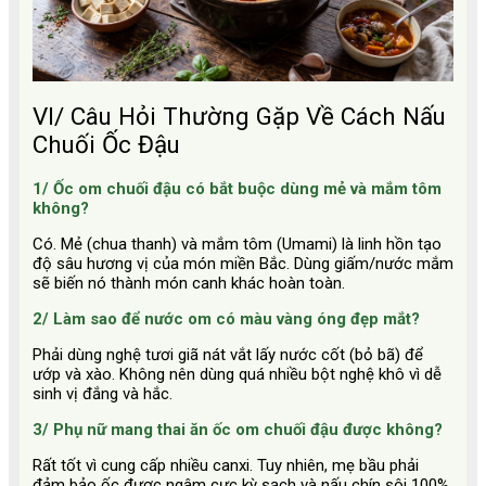
VI/ Câu Hỏi Thường Gặp Về Cách Nấu
Chuối Ốc Đậu
1/ Ốc om chuối đậu có bắt buộc dùng mẻ và mắm tôm
không?
Có. Mẻ (chua thanh) và mắm tôm (Umami) là linh hồn tạo
độ sâu hương vị của món miền Bắc. Dùng giấm/nước mắm
sẽ biến nó thành món canh khác hoàn toàn.
2/ Làm sao để nước om có màu vàng óng đẹp mắt?
Phải dùng nghệ tươi giã nát vắt lấy nước cốt (bỏ bã) để
ướp và xào. Không nên dùng quá nhiều bột nghệ khô vì dễ
sinh vị đắng và hắc.
3/ Phụ nữ mang thai ăn ốc om chuối đậu được không?
Rất tốt vì cung cấp nhiều canxi. Tuy nhiên, mẹ bầu phải
đảm bảo ốc được ngâm cực kỳ sạch và nấu chín sôi 100%