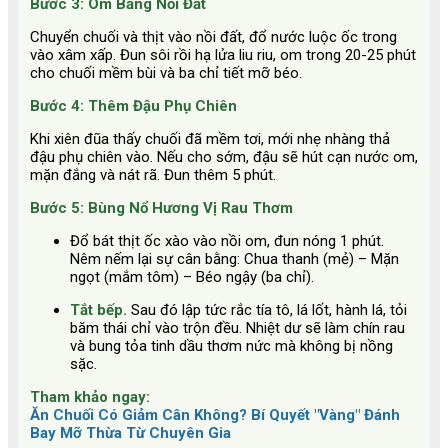
Bước 3: Om Bằng Nồi Đất
Chuyển chuối và thịt vào nồi đất, đổ nước luộc ốc trong
vào xâm xấp. Đun sôi rồi hạ lửa liu riu, om trong 20-25 phút
cho chuối mềm bùi và ba chỉ tiết mỡ béo.
Bước 4: Thêm Đậu Phụ Chiên
Khi xiên đũa thấy chuối đã mềm tơi, mới nhẹ nhàng thả
đậu phụ chiên vào. Nếu cho sớm, đậu sẽ hút cạn nước om,
mặn đắng và nát rã. Đun thêm 5 phút.
Bước 5: Bùng Nổ Hương Vị Rau Thơm
Đổ bát thịt ốc xào vào nồi om, đun nóng 1 phút.
Nêm nếm lại sự cân bằng: Chua thanh (mẻ) – Mặn
ngọt (mắm tôm) – Béo ngậy (ba chỉ).
Tắt bếp.
Sau đó lập tức rắc tía tô, lá lốt, hành lá, tỏi
băm thái chỉ vào trộn đều. Nhiệt dư sẽ làm chín rau
và bung tỏa tinh dầu thơm nức mà không bị nồng
sặc.
Tham khảo ngay:
Ăn Chuối Có Giảm Cân Không? Bí Quyết "Vàng" Đánh
Bay Mỡ Thừa Từ Chuyên Gia