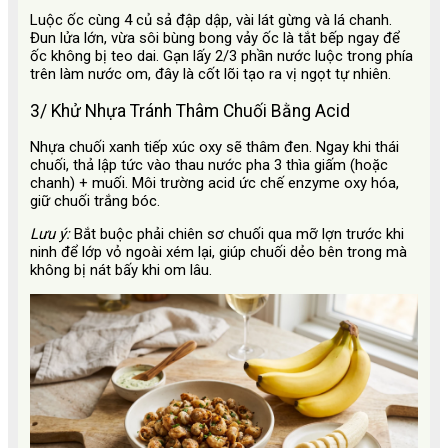
Luộc ốc cùng 4 củ sả đập dập, vài lát gừng và lá chanh.
Đun lửa lớn, vừa sôi bùng bong vảy ốc là tắt bếp ngay để
ốc không bị teo dai. Gạn lấy 2/3 phần nước luộc trong phía
trên làm nước om, đây là cốt lõi tạo ra vị ngọt tự nhiên.
3/ Khử Nhựa Tránh Thâm Chuối Bằng Acid
Nhựa chuối xanh tiếp xúc oxy sẽ thâm đen. Ngay khi thái
chuối, thả lập tức vào thau nước pha 3 thìa giấm (hoặc
chanh) + muối. Môi trường acid ức chế enzyme oxy hóa,
giữ chuối trắng bóc.
Lưu ý:
Bắt buộc phải chiên sơ chuối qua mỡ lợn trước khi
ninh để lớp vỏ ngoài xém lại, giúp chuối dẻo bên trong mà
không bị nát bấy khi om lâu.