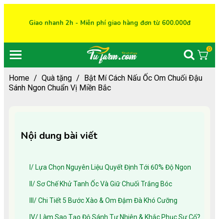
Giao nhanh 2h - Miễn phí giao hàng đơn từ 600.000đ
0
Home
/
Quà tặng
/
Bật Mí Cách Nấu Ốc Om Chuối Đậu
Sánh Ngon Chuẩn Vị Miền Bắc
Nội dung bài viết
I/ Lựa Chọn Nguyên Liệu Quyết Định Tới 60% Độ Ngon
II/ Sơ Chế Khử Tanh Ốc Và Giữ Chuối Trắng Bóc
III/ Chi Tiết 5 Bước Xào & Om Đậm Đà Khó Cưỡng
IV/ Làm Sao Tạo Độ Sánh Tự Nhiên & Khắc Phục Sự Cố?