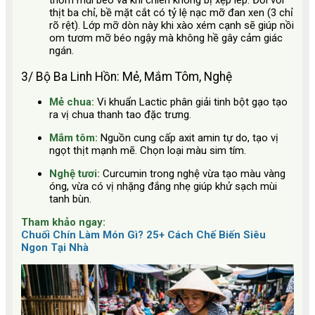
thơm mùi béo và khi chiên không bị xẹp lép. Đối với
thịt ba chỉ, bề mặt cắt có tỷ lệ nạc mỡ đan xen (3 chỉ
rõ rệt). Lớp mỡ dòn này khi xào xém cạnh sẽ giúp nồi
om tươm mỡ béo ngậy mà không hề gây cảm giác
ngán.
3/ Bộ Ba Linh Hồn: Mẻ, Mắm Tôm, Nghệ
Mẻ chua:
Vi khuẩn Lactic phân giải tinh bột gạo tạo
ra vị chua thanh tao đặc trưng.
Mắm tôm:
Nguồn cung cấp axit amin tự do, tạo vị
ngọt thịt mạnh mẽ. Chọn loại màu sim tím.
Nghệ tươi:
Curcumin trong nghệ vừa tạo màu vàng
óng, vừa có vị nhặng đắng nhẹ giúp khử sạch mùi
tanh bùn.
Tham khảo ngay:
Chuối Chín Làm Món Gì? 25+ Cách Chế Biến Siêu
Ngon Tại Nhà