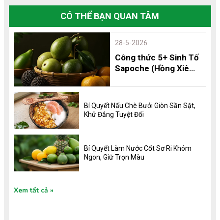
CÓ THỂ BẠN QUAN TÂM
28-5-2026
Công thức 5+ Sinh Tố
Sapoche (Hồng Xiêm)
Thơm Ngon, Bổ
Dưỡng và 8 Lợi Ích
Không Thể Bỏ Qua
Bí Quyết Nấu Chè Bưởi Giòn Sần Sật,
Khử Đắng Tuyệt Đối
Bí Quyết Làm Nước Cốt Sơ Ri Khóm
Ngon, Giữ Trọn Màu
Xem tất cả