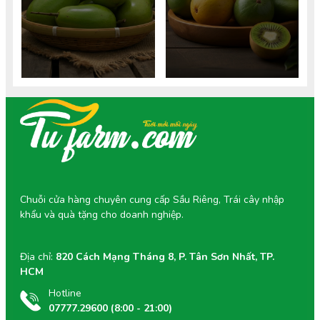
ăn hồng xiêm không lo tăng
an toàn và cách chọn hồng
cân. Tìm hiểu giá trị dinh
xiêm chuẩn VietGAP tốt cho
dưỡng chi tiết.
mẹ và thai nhi.
Chuỗi cửa hàng chuyên cung cấp Sầu Riêng, Trái cây nhập
khẩu và quà tặng cho doanh nghiệp.
Địa chỉ:
820 Cách Mạng Tháng 8, P. Tân Sơn Nhất, TP.
HCM
Hotline
07777.29600 (8:00 - 21:00)