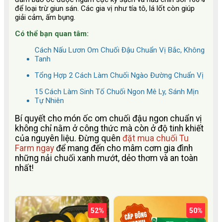
để loại trừ giun sán. Các gia vị như tía tô, lá lốt còn giúp
giải cảm, ấm bụng.
Có thể bạn quan tâm:
Cách Nấu Lươn Om Chuối Đậu Chuẩn Vị Bắc, Không
Tanh
Tổng Hợp 2 Cách Làm Chuối Ngào Đường Chuẩn Vị
15 Cách Làm Sinh Tố Chuối Ngon Mê Ly, Sánh Mịn
Tự Nhiên
Bí quyết cho món ốc om chuối đậu ngon chuẩn vị
không chỉ nằm ở công thức mà còn ở độ tinh khiết
của nguyên liệu. Đừng quên
đặt mua chuối Tu
Farm ngay
để mang đến cho mâm cơm gia đình
những nải chuối xanh mướt, dẻo thơm và an toàn
nhất!
52%
50%