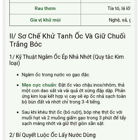
Rau thơm
Tía tô, lá lốt, hà
Gia vị khử mùi
Nghệ, sả, gừng,
II/ Sơ Chế Khử Tanh Ốc Và Giữ Chuối
Trắng Bóc
1/ Kỹ Thuật Ngâm Ốc Ép Nhả Nhớt (Quy tắc Kim
loại)
Ngâm ốc trong nước vo gạo đặc.
Mẹo cực chuẩn:
Đặt ốc vào chậu inox/nhôm, thả
một con dao sắt và vài quả ớt sừng đập dập. Phản
ứng kim loại kết hợp vị cay sẽ ép ốc nhả sạch toàn
bộ bùn đất và nhớt chỉ trong 3-4 tiếng.
Sau khi khêu thịt ốc (bỏ ruột), bóp nhẹ thịt ốc với
muối hạt và 2 muỗng giấm gạo trong 3 phút để tẩy
sạch màng nhớt và giữ thịt giòn sần sật.
2/ Bí Quyết Luộc Ốc Lấy Nước Dùng