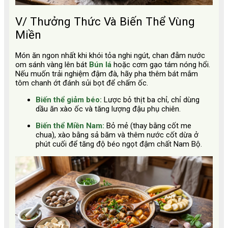
V/ Thưởng Thức Và Biến Thể Vùng
Miền
Món ăn ngon nhất khi khói tỏa nghi ngút, chan đẫm nước
om sánh vàng lên bát
Bún lá
hoặc cơm gạo tám nóng hổi.
Nếu muốn trải nghiệm đậm đà, hãy pha thêm bát mắm
tôm chanh ớt đánh sủi bọt để chấm ốc.
Biến thể giảm béo:
Lược bỏ thịt ba chỉ, chỉ dùng
dầu ăn xào ốc và tăng lượng đậu phụ chiên.
Biến thể Miền Nam:
Bỏ mẻ (thay bằng cốt me
chua), xào bằng sả băm và thêm nước cốt dừa ở
phút cuối để tăng độ béo ngọt đậm chất Nam Bộ.