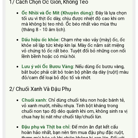
1/ Cách Chọn Ốc Giòn, Không Teo
Ốc Nhồi và Ốc Mít (Khuyên dùng):
Đây là lựa chọn
tối ưu vì thịt ốc dày, chịu được nhiệt độ cao khi om
mà không bị teo nhỏ. Ốc béo nhất vào mùa thu
(tháng 8 - 10 âm lịch).
Dấu hiệu ốc khỏe:
Chạm nhẹ vào vảy (mày) ốc, ốc
khỏe sẽ lập tức khép kín lại. Mày ốc nằm sát miệng
vỏ chứng tỏ ốc rất béo. Tuyệt đối bỏ những con nổi
lềnh bềnh hoặc có mùi hôi.
Lưu ý với Ốc Bươu Vàng:
Nếu dùng ốc bươu vàng,
bắt buộc phải cắt bỏ toàn bộ phần dạ dày (ruột) màu
đỏ/cam để loại bỏ độc tố và nhớt.
2/ Chuối Xanh Và Đậu Phụ
Chuối xanh:
Chỉ dùng chuối tiêu non hoặc bánh tẻ,
vỏ xanh mướt, nhiều nhựa. Tinh bột kháng trong
chuối non tạo độ dẻo quánh khi om, không sinh ra vị
chua hay bị nát như chuối tây/chuối lùn.
Đậu phụ và Thịt ba chỉ:
Để món ăn đạt kết cấu
hoàn hảo nhất, bạn nên tìm mua đậu phụ đặc ruột,