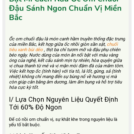
Đậu Sánh Ngon Chuẩn Vị Miền
Bắc
Ốc om chuối đậu là món canh hầm truyền thống đặc trưng
của miền Bắc, kết hợp giữa ốc nhồi giòn sần sật,
chuối
tiêu xanh bùi dẻo
, thịt ba chỉ tươm mỡ và đậu phụ chiên
béo ngậy. Nước dùng của món ăn nổi bật với màu vàng
óng của nghệ, kết cấu sánh mịn tự nhiên, hòa quyện giữa
vị chua thanh từ mẻ và vị mặn mòi đậm đà của mắm tôm.
Việc kết hợp ốc (tính hàn) với tía tô, lá lốt, gừng, sả (tính
nhiệt) không chỉ mang đến sự bùng nổ về hương vị mà
còn giúp cân bằng âm dương, làm ấm bụng và hỗ trợ tiêu
hóa cực kỳ tốt.
I/ Lựa Chọn Nguyên Liệu Quyết Định
Tới 60% Độ Ngon
Để có nồi om chuẩn vị, sự khắt khe trong nguyên liệu là
yếu tố bắt buộc.