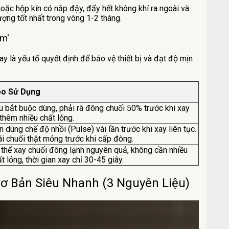
oặc hộp kín có nắp đậy, đẩy hết không khí ra ngoài và
ợng tốt nhất trong vòng 1-2 tháng.
em'
y là yếu tố quyết định để bảo vệ thiết bị và đạt độ mịn
o Sử Dụng
u bắt buộc dùng, phải rã đông chuối 50% trước khi xay
thêm nhiều chất lỏng.
 dùng chế độ nhồi (Pulse) vài lần trước khi xay liên tục.
ái chuối thật mỏng trước khi cấp đông.
 thể xay chuối đông lạnh nguyên quả, không cần nhiều
t lỏng, thời gian xay chỉ 30-45 giây.
ơ Bản Siêu Nhanh (3 Nguyên Liệu)