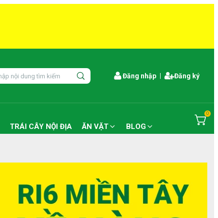
Đăng nhập
Đăng ký
0
TRÁI CÂY NỘI ĐỊA
ĂN VẶT
BLOG