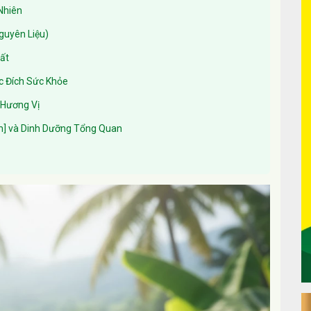
Nhiên
guyên Liệu)
ất
c Đích Sức Khỏe
 Hương Vị
rm] và Dinh Dưỡng Tổng Quan