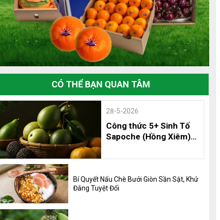
CÓ THỂ BẠN QUAN TÂM
28-5-2026
Công thức 5+ Sinh Tố
Sapoche (Hồng Xiêm)
Thơm Ngon, Bổ Dưỡng
và 8 Lợi Ích Không Thể
Bỏ Qua
Bí Quyết Nấu Chè Bưởi Giòn Sần Sật, Khử
Đắng Tuyệt Đối