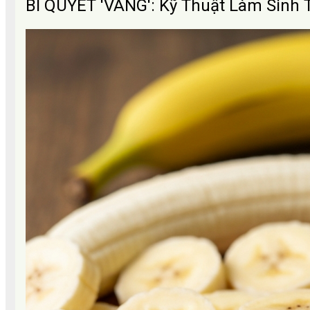
BÍ QUYẾT 'VÀNG': Kỹ Thuật Làm Sinh 