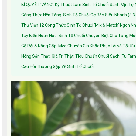
BÍ QUYẾT 'VÀNG': Kỹ Thuật Làm Sinh Tố Chuối Sánh Mịn Tự 
Công Thức Nền Tảng: Sinh Tố Chuối Cơ Bản Siêu Nhanh (3 N
Thư Viện 12 Công Thức Sinh Tố Chuối 'Mix & Match' Ngon Nh
Tùy Biến Hoàn Hảo: Sinh Tố Chuối Chuyên Biệt Cho Từng Mụ
Gỡ Rối & Nâng Cấp: Mẹo Chuyên Gia Khắc Phục Lỗi và Tối Ưu
Nông Sản Thật, Giá Trị Thật: Tiêu Chuẩn Chuối Sạch [Tu Fa
Câu Hỏi Thường Gặp Về Sinh Tố Chuối