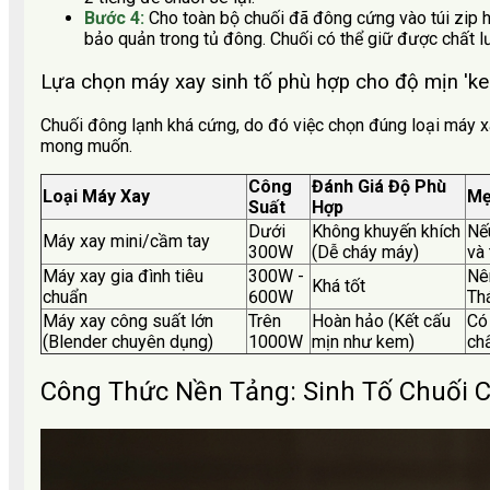
Bước 4:
Cho toàn bộ chuối đã đông cứng vào túi zip h
bảo quản trong tủ đông. Chuối có thể giữ được chất lư
Lựa chọn máy xay sinh tố phù hợp cho độ mịn 'k
Chuối đông lạnh khá cứng, do đó việc chọn đúng loại máy xa
mong muốn.
Công
Đánh Giá Độ Phù
Loại Máy Xay
Mẹ
Suất
Hợp
Dưới
Không khuyến khích
Nế
Máy xay mini/cầm tay
300W
(Dễ cháy máy)
và 
Máy xay gia đình tiêu
300W -
Nên
Khá tốt
chuẩn
600W
Th
Máy xay công suất lớn
Trên
Hoàn hảo (Kết cấu
Có
(Blender chuyên dụng)
1000W
mịn như kem)
chấ
Công Thức Nền Tảng: Sinh Tố Chuối C