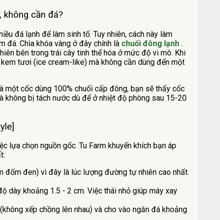
h, không cần đá?
iều đá lạnh để làm sinh tố. Tuy nhiên, cách này làm
ăm đá. Chìa khóa vàng ở đây chính là
chuối đông lạnh
.
iên bên trong trái cây tinh thể hóa ở mức độ vi mô. Khi
ư kem tươi (ice cream-like) mà không cần dùng đến một
 và một cốc dùng 100% chuối cấp đông, bạn sẽ thấy cốc
và không bị tách nước dù để ở nhiệt độ phòng sau 15-20
yle]
iệc lựa chọn nguồn gốc. Tu Farm khuyến khích bạn áp
t:
m đốm đen) vì đây là lúc lượng đường tự nhiên cao nhất.
 độ dày khoảng 1.5 - 2 cm. Việc thái nhỏ giúp máy xay
y (không xếp chồng lên nhau) và cho vào ngăn đá khoảng