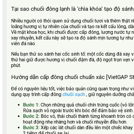
Tại sao chuối đông lạnh là 'chìa khóa' tạo độ sán
Nhiều người có thói quen sử dụng chuối tươi và thêm thật nh
loãng hương vị tự nhiên của chuối và tạo ra kết cấu lỏng, d
Về mặt khoa học, khi chuối được cấp đông, lượng nước tự nh
xay nhuyễn, kết cấu này sẽ tạo ra độ sánh mịn tương tự nh
viên đá nào.
Nếu bạn thử so sánh hai cốc sinh tố: một cốc dùng đá xay
thứ hai giữ được hương vị chuối đậm đà, độ ngọt trọn vẹn 
phút.
Hướng dẫn cấp đông chuối chuẩn xác [VietGAP St
Để có nguyên liệu tốt, việc bảo quản cũng quan trọng như v
dụng quy trình cấp đông
chuối sạch
, giữ nguyên dưỡng chấ
Bước 1:
Chọn những quả chuối chín trứng cuốc (vỏ lố
Rửa sạch vỏ ngoài trước khi bóc để đảm bảo vệ sinh.
Bước 2:
Bóc vỏ, thái chuối thành từng khoanh tròn có
hoạt động nhẹ nhàng hơn và chuối nhuyễn đều hơn.
Bước 3:
Xếp các lát chuối dàn đều lên một chiếc kha
2 tiếng để chuối se lại.