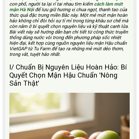
con phố, người ta lại rỉ tai nhau tìm kiếm
cách làm mứt
mận Hà Nội
để lưu giữ hương vị chua ngọt, thanh tao của
thức quả đặc trưng miền Bắc này. Một mẻ mứt mận hoàn
hảo không chỉ đòi hỏi sự tỉ mỉ trong từng khâu sơ chế mà
còn nằm ở bí quyết chọn nguyên liệu và kỹ thuật canh lửa.
Bài viết này sẽ hướng dẫn bạn chi tiết từ công thức truyền
thống dùng nước vôi trong đến phương pháp sốc nhiệt
hiện đại, kết hợp cùng nguồn nguyên liệu mận Hậu chuẩn
VietGAP từ Tu Farm để tạo ra những mẻ mứt dẻo thơm,
trong vắt, tuyệt hảo nhất.
I/ Chuẩn Bị Nguyên Liệu Hoàn Hảo: Bí
Quyết Chọn Mận Hậu Chuẩn 'Nông
Sản Thật'