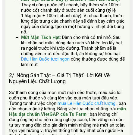
Thay vì dùng nước cốt chanh, hãy thêm vào 100ml
nước cốt chanh dây ở bước sên cuối cùng (tỷ lệ:
1.5kg mận + 100ml chanh dây). Vị chua thanh, thơm
lừng đặc trưng của chanh dây sẽ đánh bay cảm giác
ngấy của đường, tạo ra một hương vị nhiệt đới bùng
nổ.
Mứt Mận Tách Hạt:
Dành cho nhà có trẻ nhỏ. Sau
khi chần sơ mận, dùng dao rạch và khéo léo lấy hạt
ra ngoài trước khi ướp đường. Thành phẩm sẽ là
những viên mứt dẻo đặc thịt, ăn không sợ hóc hạt.
Dâu Hàn Quốc tươi ngon
cũng thường được dùng để
làm mứt.
2/ 'Nông Sản Thật – Giá Trị Thật': Lời Kết Về
Nguyên Liệu Chất Lượng
Sự thành công của món mứt mận dẻo thơm, màu sắc lôi
cuốn phụ thuộc vô cùng lớn vào quả mận tươi đầu vào.
Tương tự như việc chọn
mua Lê Hàn Quốc chất lượng
, bạn
cần chọn mận kỹ lưỡng. Bằng việc lựa chọn những trái
mận
Hậu đạt chuẩn VietGAP của Tu Farm
, bạn không chỉ
đang ủng hộ cho nền nông nghiệp sạch, bền vững mà còn
tự tay mang đến cho gia đình mình những mẻ mứt an toàn,
trọn vẹn hương vị truyền thống tinh túy nhất của người Hà