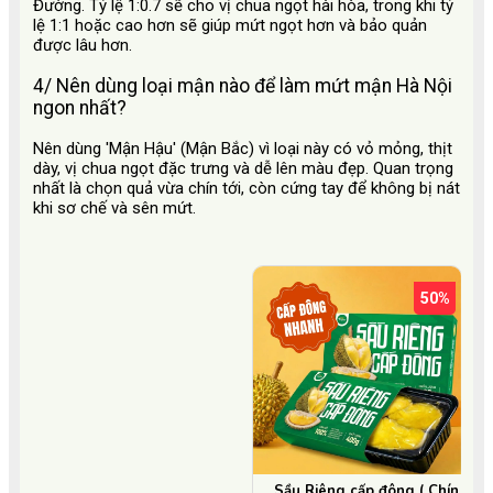
Đường. Tỷ lệ 1:0.7 sẽ cho vị chua ngọt hài hòa, trong khi tỷ
lệ 1:1 hoặc cao hơn sẽ giúp mứt ngọt hơn và bảo quản
được lâu hơn.
4/ Nên dùng loại mận nào để làm mứt mận Hà Nội
ngon nhất?
Nên dùng 'Mận Hậu' (Mận Bắc) vì loại này có vỏ mỏng, thịt
dày, vị chua ngọt đặc trưng và dễ lên màu đẹp. Quan trọng
nhất là chọn quả vừa chín tới, còn cứng tay để không bị nát
khi sơ chế và sên mứt.
50%
Sầu Riêng cấp đông ( Chín