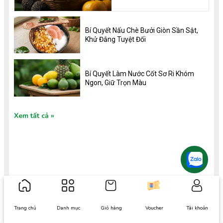
Thơm Ngon, Bổ
Dưỡng và 8 Lợi Ích
Không Thể Bỏ Qua
Bí Quyết Nấu Chè Bưởi Giòn Sần Sật,
Khử Đắng Tuyệt Đối
Bí Quyết Làm Nước Cốt Sơ Ri Khóm
Ngon, Giữ Trọn Màu
Xem tất cả
TIN TỨC MỚI
Kiến thức
Kiến thức
Bí Quyết Chọn Cam Xoàn Lai
6 Lợi Ích Sức Khỏe Từ Cam
Trang chủ
Danh mục
Giỏ hàng
Voucher
Tài khoản
Vung Chuẩn Dấu Đồng Tiền
Xoàn Và Tuyệt Chiêu Chọn
Quả
Tìm hiểu chi tiết về Cam Xoàn
Khám phá chi tiết đặc điểm,