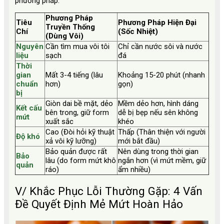
phương pháp:
Phương Pháp
Tiêu
Phương Pháp Hiện Đại
Truyền Thống
Chí
(Sốc Nhiệt)
(Dùng Vôi)
Nguyên
Cần tìm mua vôi tôi
Chỉ cần nước sôi và nước
liệu
sạch
đá
Thời
gian
Mất 3-4 tiếng (lâu
Khoảng 15-20 phút (nhanh
chuẩn
hơn)
gọn)
bị
Giòn dai bề mặt, dẻo
Mềm dẻo hơn, hình dáng
Kết cấu
bên trong, giữ form
dễ bị bẹp nếu sên không
mứt
xuất sắc
khéo
Cao (Đòi hỏi kỹ thuật
Thấp (Thân thiện với người
Độ khó
xả vôi kỹ lưỡng)
mới bắt đầu)
Bảo quản được rất
Nên dùng trong thời gian
Bảo
lâu (do form mứt khô
ngắn hơn (vì mứt mềm, giữ
quản
ráo)
ẩm nhiều)
V/ Khắc Phục Lỗi Thường Gặp: 4 Vấn
Đề Quyết Định Mẻ Mứt Hoàn Hảo