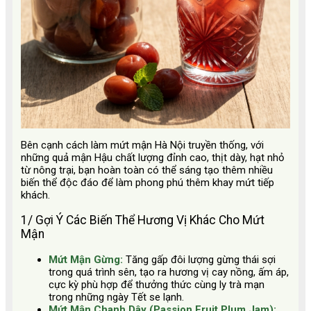
Bên cạnh cách làm mứt mận Hà Nội truyền thống, với
những quả mận Hậu chất lượng đỉnh cao, thịt dày, hạt nhỏ
từ nông trại, bạn hoàn toàn có thể sáng tạo thêm nhiều
biến thể độc đáo để làm phong phú thêm khay mứt tiếp
khách.
1/ Gợi Ý Các Biến Thể Hương Vị Khác Cho Mứt
Mận
Mứt Mận Gừng:
Tăng gấp đôi lượng gừng thái sợi
trong quá trình sên, tạo ra hương vị cay nồng, ấm áp,
cực kỳ phù hợp để thưởng thức cùng ly trà mạn
trong những ngày Tết se lạnh.
Mứt Mận Chanh Dây (Passion Fruit Plum Jam):