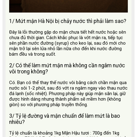
1/ Mứt mận Hà Nội bị chảy nước thì phải làm sao?
Đây là lỗi thường gặp do mận chưa tiết hết nước hoặc sên
chưa đủ thời gian. Cách khắc phục là vớt mận ra, tiếp tục
sên phần nước đường (syrup) cho keo lại, sau đó mới cho
mận trở lại sên lửa nhỏ lần nữa cho đến khi nước đường
bám đều và trong suốt.
2/ Có thể làm mứt mận mà không cần ngâm nước
vôi trong không?
Có. Bạn có thể thay thế nước vôi bằng cách chần mận qua
nước sôi 1-2 phút, sau đó vớt ra ngâm ngay vào thau nước
đá lạnh (sốc nhiệt). Phương pháp này giúp mận săn lại, giữ
được hình dáng nhưng thành phẩm sẽ mềm hơn (không
giòn) so với phương pháp truyền thống.
3/ Tỷ lệ đường và mận chuẩn để làm mứt là bao
nhiêu?
Tỷ lệ chuẩn là khoảng 1kg Mận Hậu tươi : 700g đến 1kg