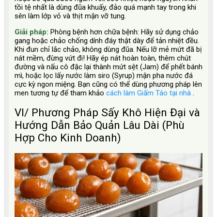
tồi tệ nhất là dùng đũa khuấy, đảo quá mạnh tay trong khi
sên làm lớp vỏ và thịt mận vỡ tung.
Giải pháp:
Phòng bệnh hơn chữa bệnh: Hãy sử dụng chảo
gang hoặc chảo chống dính đáy thật dày để tản nhiệt đều.
Khi đun chỉ lắc chảo, không dùng đũa. Nếu lỡ mẻ mứt đã bị
nát mềm, đừng vứt đi! Hãy ép nát hoàn toàn, thêm chút
đường và nấu cô đặc lại thành mứt sệt (Jam) để phết bánh
mì, hoặc lọc lấy nước làm siro (Syrup) mận pha nước đá
cực kỳ ngon miệng. Bạn cũng có thể dùng phương pháp lên
men tương tự để tham khảo
cách làm Giấm Táo tại nhà
.
VI/ Phương Pháp Sấy Khô Hiện Đại và
Hướng Dẫn Bảo Quản Lâu Dài (Phù
Hợp Cho Kinh Doanh)