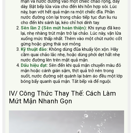
mận và nước đường vào một chiếc chảo rộng, đáy
dày. Bật bếp lửa vừa cho đến khi hỗn hợp sôi. Lúc
này, bạn vớt hết quả mận ra một chiếc đĩa. Phần
nước đường còn lại trong chảo tiếp tục đun liu riu
cho đến khi sánh lại, kéo chỉ hơi dính tay.
Sên lần 2 (Sên mứt hoàn thiện):
Khi syrup đã keo
lại, nhẹ nhàng trút mận trở lại chảo. Lúc này, vặn lửa
xuống mức thấp nhất. Thêm vào một chút nước cốt
gừng hoặc gừng thái sợi mỏng.
Kỹ thuật đảo:
Không dùng đũa khuấy lộn xộn. Hãy
cầm quai chảo lắc nhẹ, hoặc dùng phới dẹt hất nhẹ
nước đường lên trên mặt quả mận.
Dấu hiệu đạt:
Sên đến khi quả mận chuyển màu đỏ
mận hoặc cánh gián sậm, thịt quả trở nên trong
suốt, nước đường sệt quánh lại bám áo đều một lớp
bóng bẩy quanh quả mận. Tắt bếp và để nguội.
IV/ Công Thức Thay Thế: Cách Làm
Mứt Mận Nhanh Gọn