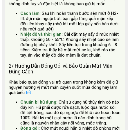
không dính tay và đặc biệt là không bao giờ bị mốc.
Cách làm:
Sau khi hoàn thành bước sên mứt ở H2-
III, đợi mận nguội bớt, bạn gắp từng quả mận xếp
đều lên khay sấy (nhớ lót một lớp giấy nến bên dưới
nếu mứt quá ướt).
Nhiệt độ và thời gian:
Cài đặt máy sấy ở mức nhiệt
thấp, khoảng 50 - 55°C. Không sấy nhiệt cao sẽ làm
đường bị cháy khét. Sấy liên tục trong khoảng 6 - 8
tiếng. Kiểm tra thấy bề mặt mứt se lại, khô ráo ráo
tay, ấn vào thấy độ dẻo mềm là đạt chuẩn.
2/ Hướng Dẫn Đóng Gói và Bảo Quản Mứt Mận
Đúng Cách
Khâu bảo quản đóng vai trò quan trọng không kém để giữ
nguyên hương vị mứt mận xuyên suốt mùa đông hay làm
quà biếu
tết
.
Chuẩn bị hũ đựng:
Chỉ sử dụng hũ thủy tinh có nắp
đậy kín. Hũ phải được rửa sạch, luộc qua nước sôi
để tiệt trùng, sau đó úp ngược để khô ráo hoàn toàn
100%. Bất kỳ một giọt nước lã nào dính trong hũ
cũng là nguyên nhân gây nổi váng, mốc trắng.
Đóng gói:
Chờ mứt nguội hẳn ở nhiệt độ phòng mới