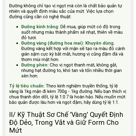
Đường không chỉ tạo vị ngọt mà còn là chất bảo quản tự
nhiên và quyết định màu sắc của mứt. Việc lựa chọn
đường cũng cần có nghệ thuật:
Đường kính trắng:
Dễ mua, giúp mứt có độ trong
suốt nhưng màu thành phẩm sẽ nhạt, thiên về màu
đỏ tươi.
Đường vàng (đường hoa mai):
Khuyên dùng.
Đường vàng kết hợp với mận sẽ tạo ra màu đỏ cánh
gián sậm cực kỳ bắt mắt, hương vị cũng đậm đà và
thơm mùi mật hơn.
Đường phèn:
Cho vị ngọt thanh mát, không gắt,
nhưng hạt đường to, khó tan và tốn nhiều thời gian
sên hơn.
Tỷ lệ tiêu chuẩn:
Theo kinh nghiệm truyền thống, tỷ lệ
vàng là 1kg mận đi kèm 700g - 1kg đường. Nếu bạn thích vị
chua thanh dôn dốt, tỷ lệ 1:0.7 là hoàn hảo. Nếu muốn mứt
bảo quản được lâu hơn và ngọt đậm, hãy dùng tỷ lệ 1:1.
II/ Kỹ Thuật Sơ Chế 'Vàng' Quyết Định
Độ Dẻo, Trong Vắt và Giữ Form Cho
Mứt