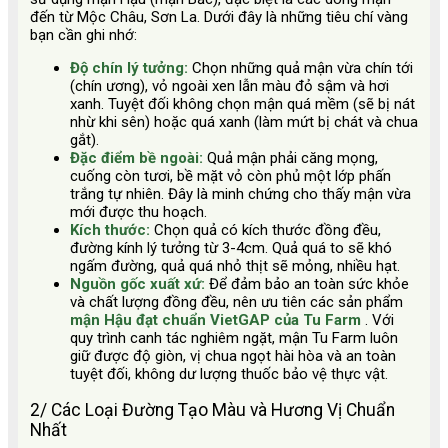
đến từ Mộc Châu, Sơn La. Dưới đây là những tiêu chí vàng
bạn cần ghi nhớ:
Độ chín lý tưởng:
Chọn những quả mận vừa chín tới
(chín ương), vỏ ngoài xen lẫn màu đỏ sậm và hơi
xanh. Tuyệt đối không chọn mận quá mềm (sẽ bị nát
nhừ khi sên) hoặc quá xanh (làm mứt bị chát và chua
gắt).
Đặc điểm bề ngoài:
Quả mận phải căng mọng,
cuống còn tươi, bề mặt vỏ còn phủ một lớp phấn
trắng tự nhiên. Đây là minh chứng cho thấy mận vừa
mới được thu hoạch.
Kích thước:
Chọn quả có kích thước đồng đều,
đường kính lý tưởng từ 3-4cm. Quả quá to sẽ khó
ngấm đường, quả quá nhỏ thịt sẽ mỏng, nhiều hạt.
Nguồn gốc xuất xứ:
Để đảm bảo an toàn sức khỏe
và chất lượng đồng đều, nên ưu tiên các sản phẩm
mận Hậu đạt chuẩn VietGAP của Tu Farm
. Với
quy trình canh tác nghiêm ngặt, mận Tu Farm luôn
giữ được độ giòn, vị chua ngọt hài hòa và an toàn
tuyệt đối, không dư lượng thuốc bảo vệ thực vật.
2/ Các Loại Đường Tạo Màu và Hương Vị Chuẩn
Nhất