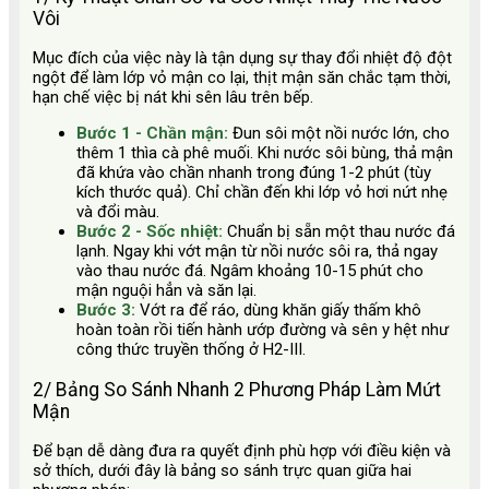
Vôi
Mục đích của việc này là tận dụng sự thay đổi nhiệt độ đột
ngột để làm lớp vỏ mận co lại, thịt mận săn chắc tạm thời,
hạn chế việc bị nát khi sên lâu trên bếp.
Bước 1 - Chần mận:
Đun sôi một nồi nước lớn, cho
thêm 1 thìa cà phê muối. Khi nước sôi bùng, thả mận
đã khứa vào chần nhanh trong đúng 1-2 phút (tùy
kích thước quả). Chỉ chần đến khi lớp vỏ hơi nứt nhẹ
và đổi màu.
Bước 2 - Sốc nhiệt:
Chuẩn bị sẵn một thau nước đá
lạnh. Ngay khi vớt mận từ nồi nước sôi ra, thả ngay
vào thau nước đá. Ngâm khoảng 10-15 phút cho
mận nguội hẳn và săn lại.
Bước 3:
Vớt ra để ráo, dùng khăn giấy thấm khô
hoàn toàn rồi tiến hành ướp đường và sên y hệt như
công thức truyền thống ở H2-III.
2/ Bảng So Sánh Nhanh 2 Phương Pháp Làm Mứt
Mận
Để bạn dễ dàng đưa ra quyết định phù hợp với điều kiện và
sở thích, dưới đây là bảng so sánh trực quan giữa hai