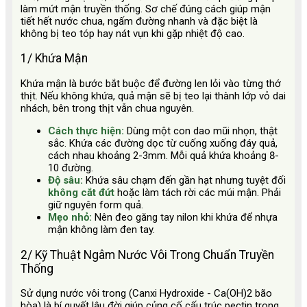
làm mứt mận truyền thống. Sơ chế đúng cách giúp mận
tiết hết nước chua, ngấm đường nhanh và đặc biệt là
không bị teo tóp hay nát vụn khi gặp nhiệt độ cao.
1/ Khứa Mận
Khứa mận là bước bắt buộc để đường len lỏi vào từng thớ
thịt. Nếu không khứa, quả mận sẽ bị teo lại thành lớp vỏ dai
nhách, bên trong thịt vẫn chua nguyên.
Cách thực hiện:
Dùng một con dao mũi nhọn, thật
sắc. Khứa các đường dọc từ cuống xuống đáy quả,
cách nhau khoảng 2-3mm. Mỗi quả khứa khoảng 8-
10 đường.
Độ sâu:
Khứa sâu chạm đến gần hạt nhưng tuyệt đối
không cắt đứt
hoặc làm tách rời các múi mận. Phải
giữ nguyên form quả.
Mẹo nhỏ:
Nên đeo găng tay nilon khi khứa để nhựa
mận không làm đen tay.
2/ Kỹ Thuật Ngâm Nước Vôi Trong Chuẩn Truyền
Thống
Sử dụng nước vôi trong (Canxi Hydroxide - Ca(OH)2 bão
hòa) là bí quyết lâu đời giúp củng cố cấu trúc pectin trong