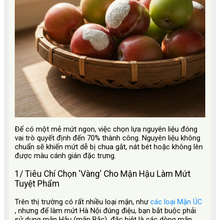
Để có một mẻ mứt ngon, việc chọn lựa nguyên liệu đóng
vai trò quyết định đến 70% thành công. Nguyên liệu không
chuẩn sẽ khiến mứt dễ bị chua gắt, nát bét hoặc không lên
được màu cánh gián đặc trưng.
1/ Tiêu Chí Chọn 'Vàng' Cho Mận Hậu Làm Mứt
Tuyệt Phẩm
Trên thị trường có rất nhiều loại mận, như
các loại Mận ÚC
, nhưng để làm mứt Hà Nội đúng điệu, bạn bắt buộc phải
sử dụng mận Hậu (mận Bắc), đặc biệt là các dòng mận