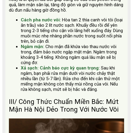
quả, làm mận săn lại, tăng độ giòn và giữ nguyên hình dáng
dù đun nấu hàng giờ đồng hồ.
Cách pha nước vôi:
Hòa tan 2 thìa canh vôi tôi (loại
ăn trầu) vào 2 lít nước sạch. Khuấy đều rồi để yên
trong 2-3 tiếng cho cặn vôi lắng hết xuống đáy. Dùng
muôi múc nhẹ nhàng phần nước trong suốt nổi phía
trên, bỏ cặn đi.
Ngâm mận:
Cho mận đã khứa vào thau nước vôi
trong, đảm bảo nước ngập mặt mận. Ngâm trong
khoảng 3-4 tiếng. Không ngâm quá lâu mận sẽ bị
cứng đơ.
Xả sạch:
Cảnh báo cực kỳ quan trọng:
Sau khi
ngâm, bạn phải rửa mận dưới vòi nước chảy thật
nhiều lần (từ 5-7 lần). Rửa cho đến khi cắn thử một
miếng mận không còn thấy mùi nồng của vôi. Nếu
rửa không sạch, mứt sẽ bị hắc và đắng.
III/ Công Thức Chuẩn Miền Bắc: Mứt
Mận Hà Nội Dẻo Trong Với Nước Vôi