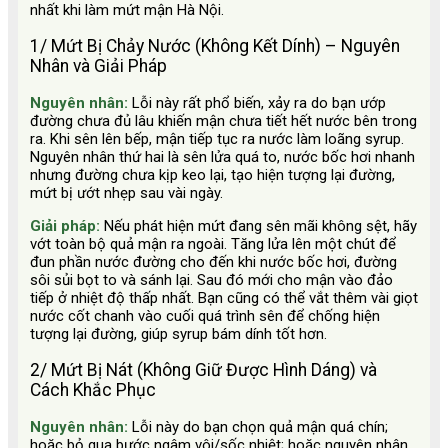
nhất khi làm mứt mận Hà Nội.
1/ Mứt Bị Chảy Nước (Không Kết Dính) – Nguyên
Nhân và Giải Pháp
Nguyên nhân:
Lỗi này rất phổ biến, xảy ra do bạn ướp
đường chưa đủ lâu khiến mận chưa tiết hết nước bên trong
ra. Khi sên lên bếp, mận tiếp tục ra nước làm loãng syrup.
Nguyên nhân thứ hai là sên lửa quá to, nước bốc hơi nhanh
nhưng đường chưa kịp keo lại, tạo hiện tượng lại đường,
mứt bị ướt nhẹp sau vài ngày.
Giải pháp:
Nếu phát hiện mứt đang sên mãi không sệt, hãy
vớt toàn bộ quả mận ra ngoài. Tăng lửa lên một chút để
đun phần nước đường cho đến khi nước bốc hơi, đường
sôi sủi bọt to và sánh lại. Sau đó mới cho mận vào đảo
tiếp ở nhiệt độ thấp nhất. Bạn cũng có thể vắt thêm vài giọt
nước cốt chanh vào cuối quá trình sên để chống hiện
tượng lại đường, giúp syrup bám dính tốt hơn.
2/ Mứt Bị Nát (Không Giữ Được Hình Dáng) và
Cách Khắc Phục
Nguyên nhân:
Lỗi này do bạn chọn quả mận quá chín;
hoặc bỏ qua bước ngâm vôi/sốc nhiệt; hoặc nguyên nhân