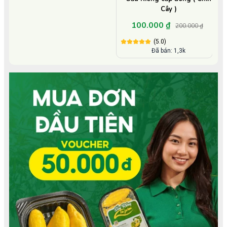
Cây )
100.000 ₫
200.000 ₫
(5.0)
Đã bán: 1,3k