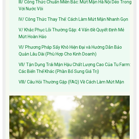
III/ Công Thức Chuẩn Miền Bắc: Mứt Mận Hà Nội Dẻo Trong
Với Nước Vôi
IV/ Công Thức Thay Thế: Cách Làm Mứt Mận Nhanh Gọn
V/ Khắc Phục Lỗi Thường Gặp: 4 Vấn Đề Quyết Định Mẻ
Mứt Hoàn Hảo
VI/ Phương Pháp Sấy Khô Hiện Đại và Hướng Dẫn Bảo
Quản Lâu Dài (Phù Hợp Cho Kinh Doanh)
VII/ Tận Dụng Trái Mận Hậu Chất Lượng Cao Của Tu Farm:
Các Biến Thể Khác (Phần Bổ Sung Giá Trị)
VIII/ Câu Hỏi Thường Gặp (FAQ) Về Cách Làm Mứt Mận