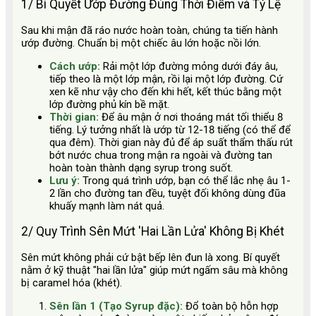
1/ Bí Quyết Ướp Đường Đúng Thời Điểm và Tỷ Lệ
Sau khi mận đã ráo nước hoàn toàn, chúng ta tiến hành
ướp đường. Chuẩn bị một chiếc âu lớn hoặc nồi lớn.
Cách ướp:
Rải một lớp đường mỏng dưới đáy âu,
tiếp theo là một lớp mận, rồi lại một lớp đường. Cứ
xen kẽ như vậy cho đến khi hết, kết thúc bằng một
lớp đường phủ kín bề mặt.
Thời gian:
Để âu mận ở nơi thoáng mát tối thiểu 8
tiếng. Lý tưởng nhất là ướp từ 12-18 tiếng (có thể để
qua đêm). Thời gian này đủ để áp suất thẩm thấu rút
bớt nước chua trong mận ra ngoài và đường tan
hoàn toàn thành dạng syrup trong suốt.
Lưu ý:
Trong quá trình ướp, bạn có thể lắc nhẹ âu 1-
2 lần cho đường tan đều, tuyệt đối không dùng đũa
khuấy mạnh làm nát quả.
2/ Quy Trình Sên Mứt 'Hai Lần Lửa' Không Bị Khét
Sên mứt không phải cứ bật bếp lên đun là xong. Bí quyết
nằm ở kỹ thuật "hai lần lửa" giúp mứt ngấm sâu mà không
bị caramel hóa (khét).
Sên lần 1 (Tạo Syrup đặc):
Đổ toàn bộ hỗn hợp