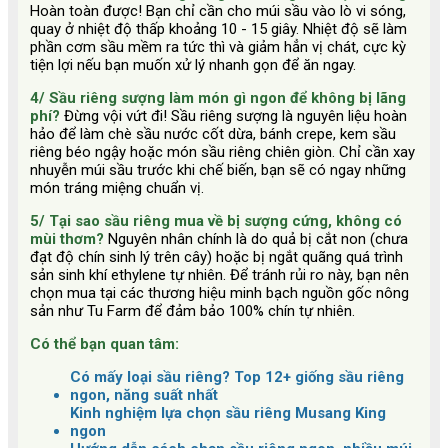
Hoàn toàn được! Bạn chỉ cần cho múi sầu vào lò vi sóng,
quay ở nhiệt độ thấp khoảng 10 - 15 giây. Nhiệt độ sẽ làm
phần cơm sầu mềm ra tức thì và giảm hẳn vị chát, cực kỳ
tiện lợi nếu bạn muốn xử lý nhanh gọn để ăn ngay.
4/ Sầu riêng sượng làm món gì ngon để không bị lãng
phí?
Đừng vội vứt đi! Sầu riêng sượng là nguyên liệu hoàn
hảo để làm chè sầu nước cốt dừa, bánh crepe, kem sầu
riêng béo ngậy hoặc món sầu riêng chiên giòn. Chỉ cần xay
nhuyễn múi sầu trước khi chế biến, bạn sẽ có ngay những
món tráng miệng chuẩn vị.
5/ Tại sao sầu riêng mua về bị sượng cứng, không có
mùi thơm?
Nguyên nhân chính là do quả bị cắt non (chưa
đạt độ chín sinh lý trên cây) hoặc bị ngắt quãng quá trình
sản sinh khí ethylene tự nhiên. Để tránh rủi ro này, bạn nên
chọn mua tại các thương hiệu minh bạch nguồn gốc nông
sản như Tu Farm để đảm bảo 100% chín tự nhiên.
Có thể bạn quan tâm:
Có mấy loại sầu riêng? Top 12+ giống sầu riêng
ngon, năng suất nhất
Kinh nghiệm lựa chọn sầu riêng Musang King
ngon