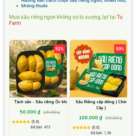
Hướng dẫn cách chọn sầu riêng ngon, nhiều múi,
không thuốc
Mua sầu riêng ngon không sợ bị sượng, lạt tại
Tu
Farm
52%
50%
Tách sẵn - Sầu riêng Óc khỉ
Sầu Riêng cấp đông ( Chín
Cây )
50.000 ₫
105.000 ₫
100.000 ₫
200.000 ₫
(5.0)
Đã bán: 473
(5.0)
Đã bán: 1,3k