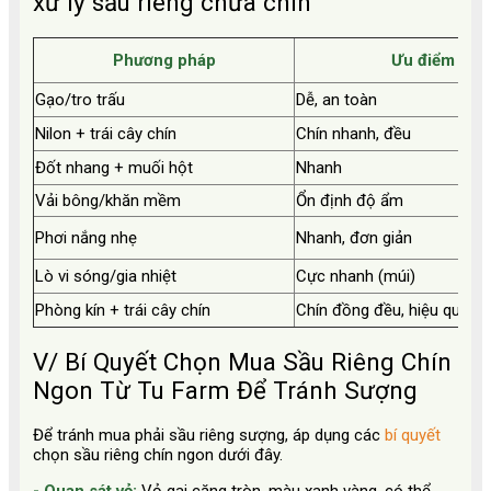
xử lý sầu riêng chưa chín
Phương pháp
Ưu điểm
Gạo/tro trấu
Dễ, an toàn
Nilon + trái cây chín
Chín nhanh, đều
Đốt nhang + muối hột
Nhanh
Vải bông/khăn mềm
Ổn định độ ẩm
Phơi nắng nhẹ
Nhanh, đơn giản
Lò vi sóng/gia nhiệt
Cực nhanh (múi)
Phòng kín + trái cây chín
Chín đồng đều, hiệu quả c
V/ Bí Quyết Chọn Mua Sầu Riêng Chín
Ngon Từ Tu Farm Để Tránh Sượng
Để tránh mua phải sầu riêng sượng, áp dụng các
bí quyết
chọn sầu riêng chín ngon dưới đây.