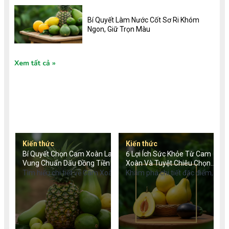
Bí Quyết Làm Nước Cốt Sơ Ri Khóm
Ngon, Giữ Trọn Màu
Xem tất cả
TIN TỨC MỚI
Kiến thức
Kiến thức
Bí Quyết Chọn Cam Xoàn Lai
6 Lợi Ích Sức Khỏe Từ Cam
Vung Chuẩn Dấu Đồng Tiền
Xoàn Và Tuyệt Chiêu Chọn
Quả
Tìm hiểu chi tiết về Cam Xoàn
Khám phá chi tiết đặc điểm,
Lai Vung: Đặc điểm nhận
nguồn gốc, giá trị dinh dưỡng
dạng dấu đồng tiền, giá trị
và bí quyết chọn mua cam
dinh dưỡng chống ung thư,
xoàn chuẩn ngon. Trải
cách phân biệt hàng chuẩn
nghiệm cam xoàn VietGAP
VietGAP và mẹo chọn mua từ
an toàn, chất lượng từ Tu