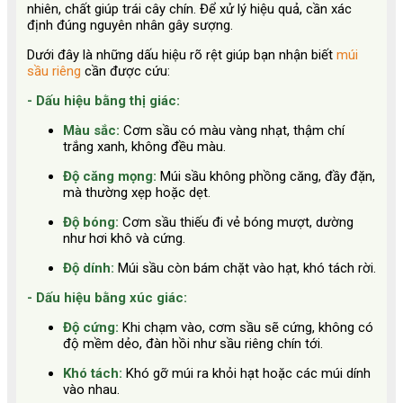
nhiên, chất giúp trái cây chín. Để xử lý hiệu quả, cần xác
định đúng nguyên nhân gây sượng.
Dưới đây là những dấu hiệu rõ rệt giúp bạn nhận biết
múi
sầu riêng
cần được cứu:
- Dấu hiệu bằng thị giác:
Màu sắc:
Cơm sầu có màu vàng nhạt, thậm chí
trắng xanh, không đều màu.
Độ căng mọng:
Múi sầu không phồng căng, đầy đặn,
mà thường xẹp hoặc dẹt.
Độ bóng:
Cơm sầu thiếu đi vẻ bóng mượt, dường
như hơi khô và cứng.
Độ dính:
Múi sầu còn bám chặt vào hạt, khó tách rời.
- Dấu hiệu bằng xúc giác:
Độ cứng:
Khi chạm vào, cơm sầu sẽ cứng, không có
độ mềm dẻo, đàn hồi như sầu riêng chín tới.
Khó tách:
Khó gỡ múi ra khỏi hạt hoặc các múi dính
vào nhau.