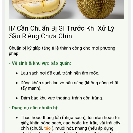
II/ Cần Chuẩn Bị Gì Trước Khi Xử Lý
Sầu Riêng Chưa Chín
Chuẩn bị kỹ giúp tăng tỉ lệ thành công cho mọi phương
pháp:
-
Vệ sinh & khu vực bảo quản:
Lau sạch nơi để quả, tránh nền ẩm mốc.
Dùng khăn sạch lau vỏ sầu riêng (không dùng chất
tẩy mạnh).
Đảm bảo khu vực thoáng, tránh côn trùng.
-
Dụng cụ cần chuẩn bị:
Thau hoặc thùng lớn (nhựa sạch), túi nilon hoặc túi
giấy, khăn bông sạch, gạo hoặc tro trấu, vài trái cây
chín (chuối,
táo
), muối hột, nhang (nếu áp dụng