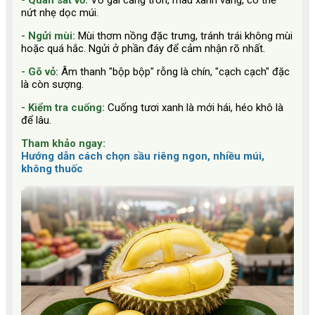
-
Quan sát vỏ:
Vỏ gai căng tròn, màu xanh vàng, có thể
nứt nhẹ dọc múi.
- Ngửi mùi:
Mùi thơm nồng đặc trưng, tránh trái không mùi
hoặc quá hắc. Ngửi ở phần đáy để cảm nhận rõ nhất.
- Gõ vỏ:
Âm thanh "bộp bộp" rỗng là chín, "cạch cạch" đặc
là còn sượng.
- Kiểm tra cuống:
Cuống tươi xanh là mới hái, héo khô là
để lâu.
Tham khảo ngay:
Hướng dẫn cách chọn sầu riêng ngon, nhiều múi,
không thuốc