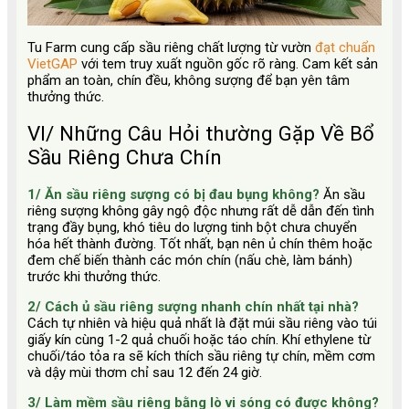
Tu Farm cung cấp sầu riêng chất lượng từ vườn
đạt chuẩn
VietGAP
với tem truy xuất nguồn gốc rõ ràng. Cam kết sản
phẩm an toàn, chín đều, không sượng để bạn yên tâm
thưởng thức.
VI/ Những Câu Hỏi thường Gặp Về Bổ
Sầu Riêng Chưa Chín
1/ Ăn sầu riêng sượng có bị đau bụng không?
Ăn sầu
riêng sượng không gây ngộ độc nhưng rất dễ dẫn đến tình
trạng đầy bụng, khó tiêu do lượng tinh bột chưa chuyển
hóa hết thành đường. Tốt nhất, bạn nên ủ chín thêm hoặc
đem chế biến thành các món chín (nấu chè, làm bánh)
trước khi thưởng thức.
2/ Cách ủ sầu riêng sượng nhanh chín nhất tại nhà?
Cách tự nhiên và hiệu quả nhất là đặt múi sầu riêng vào túi
giấy kín cùng 1-2 quả chuối hoặc táo chín. Khí ethylene từ
chuối/táo tỏa ra sẽ kích thích sầu riêng tự chín, mềm cơm
và dậy mùi thơm chỉ sau 12 đến 24 giờ.
3/ Làm mềm sầu riêng bằng lò vi sóng có được không?