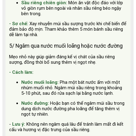
Sầu riêng chiên giòn:
Món ăn vặt độc đáo với lớp
vỏ giòn rụm bên ngoài và nhân sầu riêng béo ngậy
bên trong.
- Sơ chế:
Xay nhuyễn múi sầu sượng trước khi chế biến để
đảm bảo độ mịn. Tham khảo thêm 5 món bánh sầu riêng
dễ làm tại nhà.
5/ Ngâm qua nước muối loãng hoặc nước đường
Mẹo nhỏ này giúp giảm đáng kể vị chát của sầu riêng
sượng, đồng thời bổ sung thêm vị ngọt nhẹ.
- Cách làm:
Nước muối loãng:
Pha một bát nước ấm với một
nhúm muối nhỏ. Ngâm múi sầu riêng trong khoảng
5-10 phút, sau đó rửa sạch lại bằng nước lạnh.
Nước đường:
Hoặc bạn có thể ngâm múi sầu trong
dung dịch nước đường pha loãng để tăng thêm vị
ngọt tự nhiên.
-
Lưu ý:
Không nên ngâm quá lâu để tránh làm mất đi kết
cấu và hương vị đặc trưng của sầu riêng.