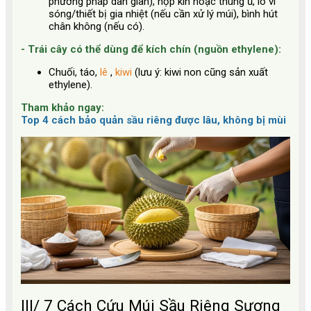
phương pháp dân gian), hộp kín hoặc thùng ủ, lò vi
sóng/thiết bị gia nhiệt (nếu cần xử lý múi), bình hút
chân không (nếu có).
-
Trái cây có thể dùng để kích chín (nguồn ethylene):
Chuối, táo,
lê
,
kiwi
(lưu ý: kiwi non cũng sản xuất
ethylene).
Tham khảo ngay:
Top 4 cách bảo quản sầu riêng được lâu, không bị mùi
III/ 7 Cách Cứu Múi Sầu Riêng Sượng