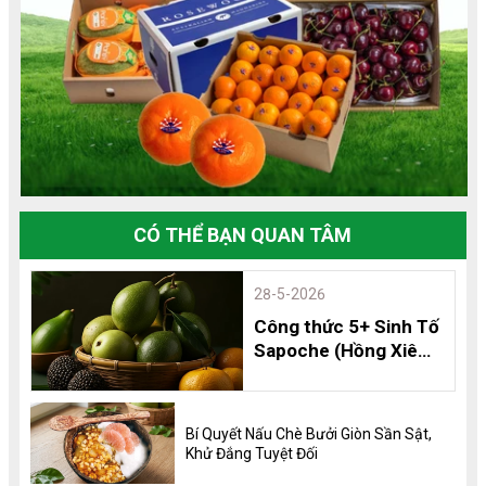
CÓ THỂ BẠN QUAN TÂM
28-5-2026
Công thức 5+ Sinh Tố
Sapoche (Hồng Xiêm)
Thơm Ngon, Bổ
Dưỡng và 8 Lợi Ích
Không Thể Bỏ Qua
Bí Quyết Nấu Chè Bưởi Giòn Sần Sật,
Khử Đắng Tuyệt Đối