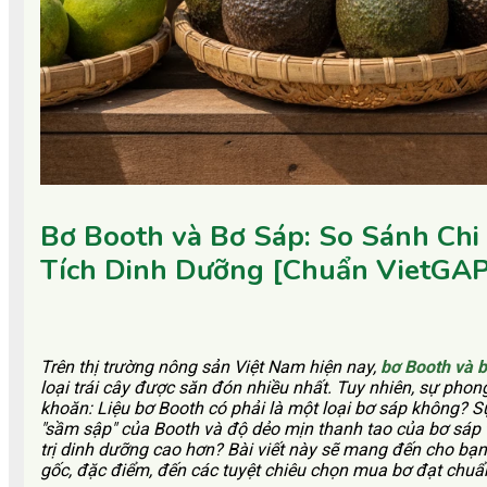
Bơ Booth và Bơ Sáp: So Sánh Chi
Tích Dinh Dưỡng [Chuẩn VietGAP
Trên thị trường nông sản Việt Nam hiện nay,
bơ Booth và 
loại trái cây được săn đón nhiều nhất. Tuy nhiên, sự pho
khoăn: Liệu bơ Booth có phải là một loại bơ sáp không? Sự
"sầm sập" của Booth và độ dẻo mịn thanh tao của bơ sáp t
trị dinh dưỡng cao hơn? Bài viết này sẽ mang đến cho bạ
gốc, đặc điểm, đến các tuyệt chiêu chọn mua bơ đạt chuẩ