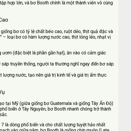
tập hợp lớn, và bơ Booth chính là một thành viên vô cùng
 Cao
iống bơ có tỷ lệ chất béo cao, ruột dẻo, thịt quả đặc và
c" – loại bơ có hàm lượng nước cao, thịt lỏng lẻo, nhạt vị
 ươm (đặc biệt là phần gần hạt), ăn vào có cảm giác
ơ sáp truyền thống, người ta thường nghĩ ngay đến bơ sáp
t lượng nước, tạo nên giá trị kinh tế và giá trị ẩm thực
Vụ
tạo tại Mỹ (giữa giống bơ Guatemala và giống Tây Ấn Độ)
hổ biến ở Tây Nguyên, bơ Booth nhanh chóng trở thành
sắc.
 7
là dòng phổ biến và cho chất lượng tuyệt hảo nhất
 hoạch vào giữa năm, bơ Booth là giống chín muộn (Late