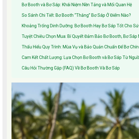
Bơ Booth và Bơ Sáp: Khái Niệm Nền Tảng và Mối Quan Hệ
So Sánh Chi Tiết: Bơ Booth “Thắng” Bơ Sáp Ở Điểm Nào?
Khoảng Trống Dinh Dưỡng: Bơ Booth Hay Bơ Sáp Tốt Cho S
Tuyệt Chiêu Chọn Mua: Bí Quyết Đảm Bảo Bơ Booth, Bơ Sá
Thấu Hiểu Quy Trình: Mùa Vụ và Bảo Quản Chuẩn Để Bơ Chí
Cam Kết Chất Lượng: Lựa Chọn Bơ Booth và Bơ Sáp Từ Nguồ
Câu Hỏi Thường Gặp (FAQ) Về Bơ Booth Và Bơ Sáp