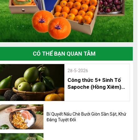
CÓ THỂ BẠN QUAN TÂM
28-5-2026
Công thức 5+ Sinh Tố
Sapoche (Hồng Xiêm)
Thơm Ngon, Bổ Dưỡng
và 8 Lợi Ích Không Thể
Bỏ Qua
Bí Quyết Nấu Chè Bưởi Giòn Sần Sật, Khử
Đắng Tuyệt Đối