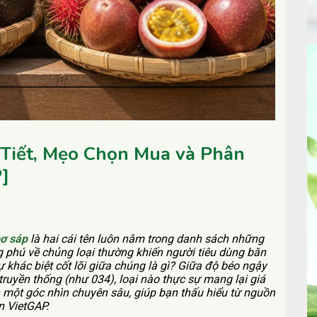
 Tiết, Mẹo Chọn Mua và Phân
]
bơ sáp
là hai cái tên luôn nằm trong danh sách những
ng phú về chủng loại thường khiến người tiêu dùng băn
 khác biệt cốt lõi giữa chúng là gì? Giữa độ béo ngậy
ruyền thống (như 034), loại nào thực sự mang lại giá
n một góc nhìn chuyên sâu, giúp bạn thấu hiểu từ nguồn
n VietGAP.