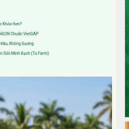
ức Khỏe Hơn?
p NGON Chuẩn VietGAP
n Đều, Không Sượng
n Gốc Minh Bạch (Tu Farm)