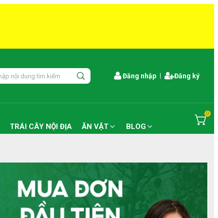
Đăng nhập
Đăng ký
0
TRÁI CÂY NỘI ĐỊA
ĂN VẶT
BLOG