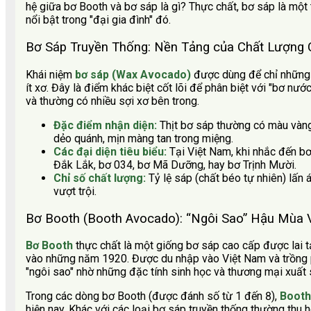
hệ giữa bơ Booth và bơ sáp là gì? Thực chất, bơ sáp là một 
nổi bật trong "đại gia đình" đó.
Bơ Sáp Truyền Thống: Nền Tảng của Chất Lượng
Khái niệm
bơ sáp (Wax Avocado)
được dùng để chỉ những g
ít xơ. Đây là điểm khác biệt cốt lõi để phân biệt với "bơ nướ
và thường có nhiều sợi xơ bên trong.
Đặc điểm nhận diện:
Thịt bơ sáp thường có màu vàng
dẻo quánh, mịn màng tan trong miệng.
Các đại diện tiêu biểu:
Tại Việt Nam, khi nhắc đến b
Đắk Lắk, bơ 034, bơ Mã Dưỡng, hay bơ Trịnh Mười.
Chỉ số chất lượng:
Tỷ lệ sáp (chất béo tự nhiên) lấn á
vượt trội.
Bơ Booth (Booth Avocado): “Ngôi Sao” Hậu Mùa 
Bơ Booth
thực chất là một giống bơ sáp cao cấp được lai 
vào những năm 1920. Được du nhập vào Việt Nam và trồng p
"ngôi sao" nhờ những đặc tính sinh học và thương mại xuất 
Trong các dòng bơ Booth (được đánh số từ 1 đến 8),
Booth
hiện nay. Khác với các loại bơ sáp truyền thống thường thu