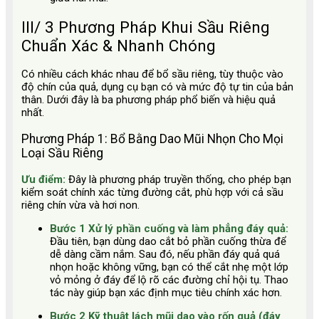
III/ 3 Phương Pháp Khui Sầu Riêng
Chuẩn Xác & Nhanh Chóng
Có nhiều cách khác nhau để bổ sầu riêng, tùy thuộc vào
độ chín của quả, dụng cụ bạn có và mức độ tự tin của bản
thân. Dưới đây là ba phương pháp phổ biến và hiệu quả
nhất.
Phương Pháp 1: Bổ Bằng Dao Mũi Nhọn Cho Mọi
Loại Sầu Riêng
Ưu điểm:
Đây là phương pháp truyền thống, cho phép bạn
kiểm soát chính xác từng đường cắt, phù hợp với cả sầu
riêng chín vừa và hơi non.
Bước 1 Xử lý phần cuống và làm phẳng đáy quả:
Đầu tiên, bạn dùng dao cắt bỏ phần cuống thừa để
dễ dàng cầm nắm. Sau đó, nếu phần đáy quả quá
nhọn hoặc không vững, bạn có thể cắt nhẹ một lớp
vỏ mỏng ở đáy để lộ rõ các đường chỉ hội tụ. Thao
tác này giúp bạn xác định mục tiêu chính xác hơn.
Bước 2 Kỹ thuật lách mũi dao vào rốn quả (đáy