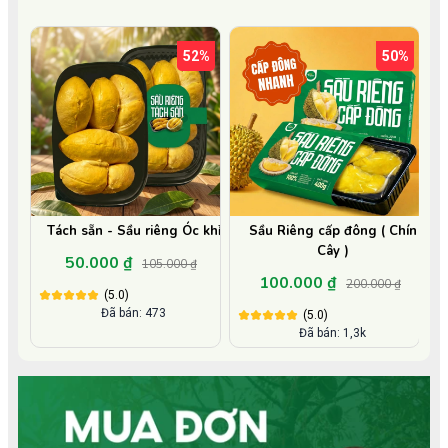
52%
50%
Tách sẵn - Sầu riêng Óc khỉ
Sầu Riêng cấp đông ( Chín
Cây )
50.000 ₫
105.000 ₫
100.000 ₫
200.000 ₫
(5.0)
Đã bán: 473
(5.0)
Đã bán: 1,3k