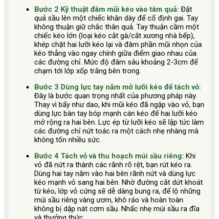
Bước 2 Kỹ thuật đâm mũi kéo vào tâm quả:
Đặt
quả sầu lên một chiếc khăn dày để cố định gai. Tay
không thuận giữ chắc thân quả. Tay thuận cầm một
chiếc kéo lớn (loại kéo cắt gà/cắt xương nhà bếp),
khép chặt hai lưỡi kéo lại và đâm phần mũi nhọn của
kéo thẳng vào ngay chính giữa điểm giao nhau của
các đường chỉ. Mức độ đâm sâu khoảng 2-3cm để
chạm tới lớp xốp trắng bên trong.
Bước 3 Dùng lực tay nắm mở lưỡi kéo để tách vỏ:
Đây là bước quan trọng nhất của phương pháp này.
Thay vì bẩy như dao, khi mũi kéo đã ngập vào vỏ, bạn
dùng lực bàn tay bóp mạnh cán kéo để hai lưỡi kéo
mở rộng ra hai bên. Lực ép từ lưỡi kéo sẽ lập tức làm
các đường chỉ nứt toác ra một cách nhẹ nhàng mà
không tốn nhiều sức.
Bước 4 Tách vỏ và thu hoạch múi sầu riêng:
Khi
vỏ đã nứt ra thành các rãnh rõ rệt, bạn rút kéo ra.
Dùng hai tay nắm vào hai bên rãnh nứt và dùng lực
kéo mạnh vỏ sang hai bên. Nhờ đường cắt dứt khoát
từ kéo, lớp vỏ cứng sẽ dễ dàng bung ra, để lộ những
múi sầu riêng vàng ươm, khô ráo và hoàn toàn
không bị dập nát cơm sầu. Nhấc nhẹ múi sầu ra đĩa
và thưởng thức.