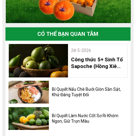
CÓ THỂ BẠN QUAN TÂM
28-5-2026
Công thức 5+ Sinh Tố
Sapoche (Hồng Xiêm)
Thơm Ngon, Bổ
Dưỡng và 8 Lợi Ích
Không Thể Bỏ Qua
Bí Quyết Nấu Chè Bưởi Giòn Sần Sật,
Khử Đắng Tuyệt Đối
Bí Quyết Làm Nước Cốt Sơ Ri Khóm
Ngon, Giữ Trọn Màu