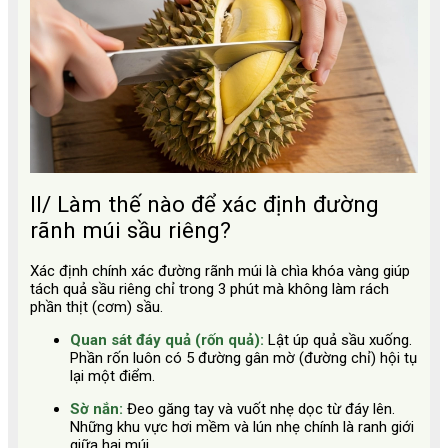
II/ Làm thế nào để xác định đường
rãnh múi sầu riêng?
Xác định chính xác đường rãnh múi là chìa khóa vàng giúp
tách quả sầu riêng chỉ trong 3 phút mà không làm rách
phần thịt (cơm) sầu.
Quan sát đáy quả (rốn quả):
Lật úp quả sầu xuống.
Phần rốn luôn có 5 đường gân mờ (đường chỉ) hội tụ
lại một điểm.
Sờ nắn:
Đeo găng tay và vuốt nhẹ dọc từ đáy lên.
Những khu vực hơi mềm và lún nhẹ chính là ranh giới
giữa hai múi.