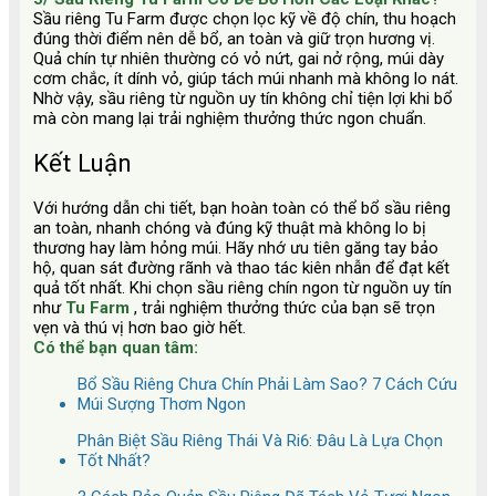
Sầu riêng Tu Farm được chọn lọc kỹ về độ chín, thu hoạch
đúng thời điểm nên dễ bổ, an toàn và giữ trọn hương vị.
Quả chín tự nhiên thường có vỏ nứt, gai nở rộng, múi dày
cơm chắc, ít dính vỏ, giúp tách múi nhanh mà không lo nát.
Nhờ vậy, sầu riêng từ nguồn uy tín không chỉ tiện lợi khi bổ
mà còn mang lại trải nghiệm thưởng thức ngon chuẩn.
Kết Luận
Với hướng dẫn chi tiết, bạn hoàn toàn có thể bổ sầu riêng
an toàn, nhanh chóng và đúng kỹ thuật mà không lo bị
thương hay làm hỏng múi. Hãy nhớ ưu tiên găng tay bảo
hộ, quan sát đường rãnh và thao tác kiên nhẫn để đạt kết
quả tốt nhất. Khi chọn sầu riêng chín ngon từ nguồn uy tín
như
Tu Farm
, trải nghiệm thưởng thức của bạn sẽ trọn
vẹn và thú vị hơn bao giờ hết.
Có thể bạn quan tâm:
Bổ Sầu Riêng Chưa Chín Phải Làm Sao? 7 Cách Cứu
Múi Sượng Thơm Ngon
Phân Biệt Sầu Riêng Thái Và Ri6: Đâu Là Lựa Chọn
Tốt Nhất?