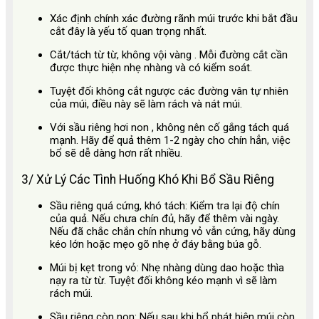
Xác định chính xác đường rãnh múi
trước khi bắt đầu
cắt đây là yếu tố quan trọng nhất.
Cắt/tách từ từ, không vội vàng
. Mỗi đường cắt cần
được thực hiện nhẹ nhàng và có kiểm soát.
Tuyệt đối không cắt ngược
các đường vân tự nhiên
của múi, điều này sẽ làm rách và nát múi.
Với sầu riêng hơi non
, không nên cố gắng tách quá
mạnh. Hãy để quả thêm 1-2 ngày cho chín hẳn, việc
bổ sẽ dễ dàng hơn rất nhiều.
3/ Xử Lý Các Tình Huống Khó Khi Bổ Sầu Riêng
Sầu riêng quá cứng, khó tách:
Kiểm tra lại độ chín
của quả. Nếu chưa chín đủ, hãy để thêm vài ngày.
Nếu đã chắc chắn chín nhưng vỏ vẫn cứng, hãy dùng
kéo lớn hoặc mẹo gõ nhẹ ở đáy bằng búa gỗ.
Múi bị kẹt trong vỏ:
Nhẹ nhàng dùng dao hoặc thìa
nạy ra từ từ. Tuyệt đối không kéo mạnh vì sẽ làm
rách múi.
Sầu riêng còn non:
Nếu sau khi bổ phát hiện múi còn