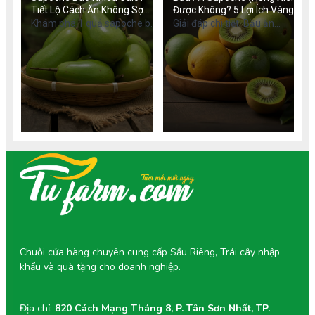
Tiết Lộ Cách Ăn Không Sợ
Được Không? 5 Lợi Ích Vàng
Béo
Cho Mẹ
Khám phá 1 quả sapoche bao
Giải đáp chi tiết: Bầu ăn
nhiêu calo, lượng calo trong
sapoche được không? Khám
sinh tố sapoche và bí quyết
phá 5 lợi ích vàng, liều lượng
ăn hồng xiêm không lo tăng
an toàn và cách chọn hồng
cân. Tìm hiểu giá trị dinh
xiêm chuẩn VietGAP tốt cho
dưỡng chi tiết.
mẹ và thai nhi.
Chuỗi cửa hàng chuyên cung cấp Sầu Riêng, Trái cây nhập
khẩu và quà tặng cho doanh nghiệp.
Địa chỉ:
820 Cách Mạng Tháng 8, P. Tân Sơn Nhất, TP.