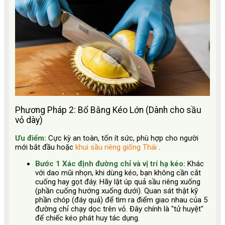
Phương Pháp 2: Bổ Bằng Kéo Lớn (Dành cho sầu
vỏ dày)
Ưu điểm:
Cực kỳ an toàn, tốn ít sức, phù hợp cho người
mới bắt đầu hoặc
khui sầu riêng giống Thái
.
Bước 1 Xác định đường chỉ và vị trí hạ kéo:
Khác
với dao mũi nhọn, khi dùng kéo, bạn không cần cắt
cuống hay gọt đáy. Hãy lật úp quả sầu riêng xuống
(phần cuống hướng xuống dưới). Quan sát thật kỹ
phần chóp (đáy quả) để tìm ra điểm giao nhau của 5
đường chỉ chạy dọc trên vỏ. Đây chính là "tử huyệt"
để chiếc kéo phát huy tác dụng.