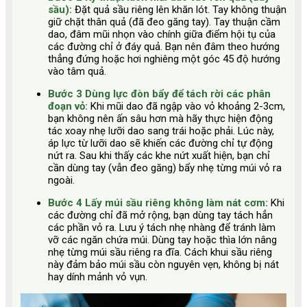
sầu):
Đặt quả sầu riêng lên khăn lót. Tay không thuận
giữ chặt thân quả (đã đeo găng tay). Tay thuận cầm
dao, đâm mũi nhọn vào chính giữa điểm hội tụ của
các đường chỉ ở đáy quả. Bạn nên đâm theo hướng
thẳng đứng hoặc hơi nghiêng một góc 45 độ hướng
vào tâm quả.
Bước 3 Dùng lực đòn bẩy để tách rời các phân
đoạn vỏ:
Khi mũi dao đã ngập vào vỏ khoảng 2-3cm,
bạn không nên ấn sâu hơn mà hãy thực hiện động
tác xoay nhẹ lưỡi dao sang trái hoặc phải. Lúc này,
áp lực từ lưỡi dao sẽ khiến các đường chỉ tự động
nứt ra. Sau khi thấy các khe nứt xuất hiện, bạn chỉ
cần dùng tay (vẫn đeo găng) bẩy nhẹ từng múi vỏ ra
ngoài.
Bước 4 Lấy múi sầu riêng không làm nát cơm:
Khi
các đường chỉ đã mở rộng, bạn dùng tay tách hẳn
các phần vỏ ra. Lưu ý tách nhẹ nhàng để tránh làm
vỡ các ngăn chứa múi. Dùng tay hoặc thìa lớn nâng
nhẹ từng múi sầu riêng ra đĩa. Cách khui sầu riêng
này đảm bảo múi sầu còn nguyên vẹn, không bị nát
hay dính mảnh vỏ vụn.