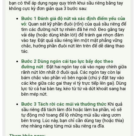
bạn có thể áp dụng ngay quy trình khui sầu riêng bằng tay
không cực kỳ đơn giản qua 3 bước sau:
Bước 1 Đánh giá độ nứt và xác định điểm yếu của
vỏ:
Quan sát kỹ phần đuôi (rốn) của quả sầu riêng để
tìm các đường nứt tự nhiên đã hé mở. Đeo găng tay
vải dày (hoặc dùng khăn lót) để tránh gai nhọn đâm
vào tay. Đặt quả sầu riêng lên một mặt phẳng vững
chắc, hướng phần đuôi nứt lên trên để dễ dàng thao
tác.
Bước 2 Dùng ngón cái tạo lực bẩy dọc theo
đường nứt
: Đặt hai ngón tay cái vào ngay chính giữa
rãnh nứt lớn nhất ở đuôi quả. Các ngón tay còn lại
bám chắc vào phần vỏ bên ngoài (chú ý đặt tay vào
các khe giữa các gai thay vì tỳ trực tiếp lên gai). Dùng
lực từ cả hai bàn tay, kéo từ từ và dứt khoát sang hai
bên mép nứt.
Bước 3 Tách rời các múi và thưởng thức
Khi quả
sầu riêng đã tách làm đôi hoặc làm ba phần, vỏ sẽ
tự động mở toang để lộ những múi sầu vàng ươm
bên trong. Lúc này, bạn chỉ cần dùng tay (hoặc thìa)
nhẹ nhàng nâng từng múi sầu riêng ra đĩa.
Tham khảo ngay: