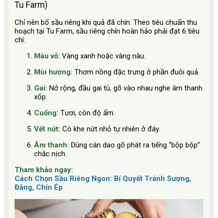
Tu Farm)
Chỉ nên bổ sầu riêng khi quả đã chín. Theo tiêu chuẩn thu
hoạch tại Tu Farm, sầu riêng chín hoàn hảo phải đạt 6 tiêu
chí:
Màu vỏ:
Vàng xanh hoặc vàng nâu.
Mùi hương:
Thơm nồng đặc trưng ở phần đuôi quả.
Gai:
Nở rộng, đầu gai tù, gõ vào nhau nghe âm thanh
xốp.
Cuống:
Tươi, còn độ ẩm.
Vết nứt:
Có khe nứt nhỏ tự nhiên ở đáy.
Âm thanh:
Dùng cán dao gõ phát ra tiếng “bộp bộp”
chắc nịch.
Tham khảo ngay:
Cách Chọn Sầu Riêng Ngon: Bí Quyết Tránh Sượng,
Đắng, Chín Ép