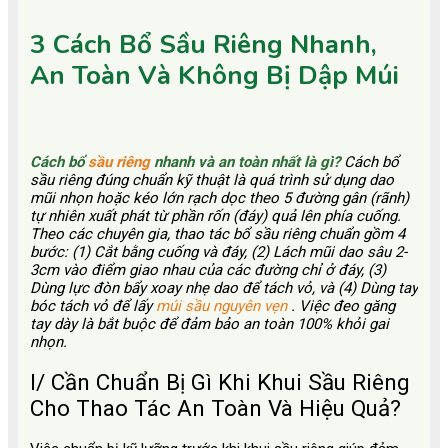
3 Cách Bổ Sầu Riêng Nhanh,
An Toàn Và Không Bị Dập Múi
Cách bổ
sầu riêng
nhanh và an toàn nhất là gì?
Cách bổ
sầu riêng đúng chuẩn kỹ thuật là quá trình sử dụng dao
mũi nhọn hoặc kéo lớn rạch dọc theo 5 đường gân (rãnh)
tự nhiên xuất phát từ phần rốn (đáy) quả lên phía cuống.
Theo các chuyên gia, thao tác bổ sầu riêng chuẩn gồm 4
bước: (1) Cắt bằng cuống và đáy, (2) Lách mũi dao sâu 2-
3cm vào điểm giao nhau của các đường chỉ ở đáy, (3)
Dùng lực đòn bẩy xoay nhẹ dao để tách vỏ, và (4) Dùng tay
bóc tách vỏ để lấy
múi sầu nguyên vẹn
. Việc đeo găng
tay dày là bắt buộc để đảm bảo an toàn 100% khỏi gai
nhọn.
I/ Cần Chuẩn Bị Gì Khi Khui Sầu Riêng
Cho Thao Tác An Toàn Và Hiệu Quả?