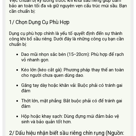
Việc chuẩn bị kỹ lưỡng trước khi khui sầu riêng giúp đảm
bảo an toàn tối đa và giữ nguyên vẹn cấu trúc múi sầu. Bạn
cần chuẩn bị:
1/ Chọn Dụng Cụ Phù Hợp
Dụng cụ phù hợp chính là yếu tố quyết định đến sự thành
công khi bổ sầu riêng. Dưới đây là những công cụ bạn cần
chuẩn bị:
Dao mũi nhọn sắc bén (15–20cm): Phù hợp để rạch
vỏ nhanh gọn.
Kéo lớn (kéo cắt gà): Phương pháp thay thế an toàn
cho người chưa quen dùng dao.
Găng tay dày hoặc khăn vải: Buộc phải có tránh gai
đâm
Thớt lớn, mặt phẳng: Bắt buộc phải có để tránh gai
đâm
Hộp hoặc khay sạch: Dùng đựng múi đảm bảo vệ
sinh và bảo quản tốt hơn.
2/ Dấu hiệu nhận biết sầu riêng chín rụng (Nguồn: