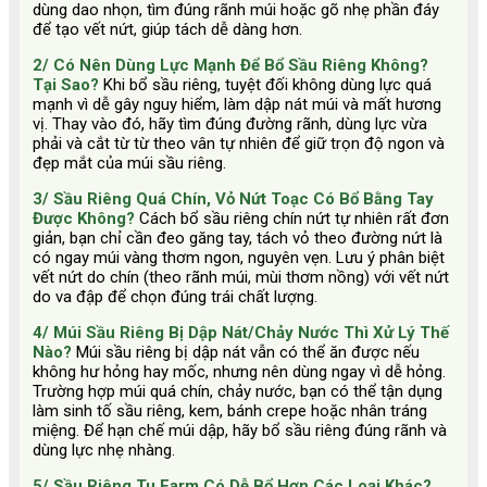
dùng dao nhọn, tìm đúng rãnh múi hoặc gõ nhẹ phần đáy
để tạo vết nứt, giúp tách dễ dàng hơn.
2/ Có Nên Dùng Lực Mạnh Để Bổ Sầu Riêng Không?
Tại Sao?
Khi bổ sầu riêng, tuyệt đối không dùng lực quá
mạnh vì dễ gây nguy hiểm, làm dập nát múi và mất hương
vị. Thay vào đó, hãy tìm đúng đường rãnh, dùng lực vừa
phải và cắt từ từ theo vân tự nhiên để giữ trọn độ ngon và
đẹp mắt của múi sầu riêng.
3/ Sầu Riêng Quá Chín, Vỏ Nứt Toạc Có Bổ Bằng Tay
Được Không?
Cách bổ sầu riêng chín nứt tự nhiên rất đơn
giản, bạn chỉ cần đeo găng tay, tách vỏ theo đường nứt là
có ngay múi vàng thơm ngon, nguyên vẹn. Lưu ý phân biệt
vết nứt do chín (theo rãnh múi, mùi thơm nồng) với vết nứt
do va đập để chọn đúng trái chất lượng.
4/ Múi Sầu Riêng Bị Dập Nát/Chảy Nước Thì Xử Lý Thế
Nào?
Múi sầu riêng bị dập nát vẫn có thể ăn được nếu
không hư hỏng hay mốc, nhưng nên dùng ngay vì dễ hỏng.
Trường hợp múi quá chín, chảy nước, bạn có thể tận dụng
làm sinh tố sầu riêng, kem, bánh crepe hoặc nhân tráng
miệng. Để hạn chế múi dập, hãy bổ sầu riêng đúng rãnh và
dùng lực nhẹ nhàng.
5/ Sầu Riêng Tu Farm Có Dễ Bổ Hơn Các Loại Khác?