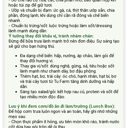
- Sơ chế rau củ: rửa, cắt, chia phần nhỏ, bảo quản hộp kín
hoặc túi zip để giữ tươi.
- Ướp và chuẩn bị đạm: ức gà, cá, thịt thăn ướp sẵn, chia
phần, đông lạnh; khi dùng chỉ cần rã đông và chế biến
nhanh.
- Chuẩn bị trứng/sốt: luộc trứng hoặc làm sốt/dressing
lành mạnh dùng dần.
Ý tưởng thay đổi khẩu vị, tránh nhàm chán:
Đừng để bữa trưa lành mạnh trở nên đơn điệu. Sự sáng tạo
sẽ giữ cho bạn hứng thú.
Đa dạng chế biến: hấp, nướng, áp chảo, làm gỏi để
thay đổi hương vị.
Thay gia vị/sốt: dùng nghệ, gừng, sả, tiêu hoặc sốt
lành mạnh như chanh dây, bơ đậu phộng.
Thêm hạt, bơ, trái cây: óc chó, hạnh nhân, hạt bí, bơ
và trái cây tươi từ Tu Farm tăng dinh dưỡng và hấp
dẫn.
Sáng tạo salad/gỏi: kết hợp rau củ, protein và sốt để
tạo nhiều món độc đáo.
Lưu ý khi đem cơm/đồ ăn đi làm/trường (Lunch Box):
Để hộp cơm trưa luôn ngon và an toàn, hãy ghi nhớ những
mẹo sau:
- Chọn thực phẩm ít hỏng, ưu tiên món khô ráo, tránh nước
cốt dừa hay gỏi trộn dễ ôi thiu.