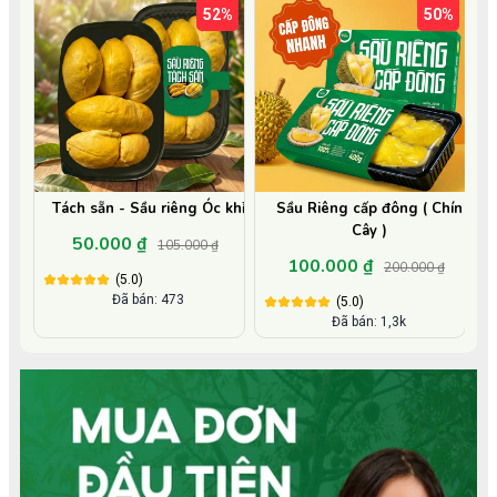
52%
50%
Tách sẵn - Sầu riêng Óc khỉ
Sầu Riêng cấp đông ( Chín
Cây )
50.000 ₫
105.000 ₫
100.000 ₫
200.000 ₫
(5.0)
Đã bán: 473
(5.0)
Đã bán: 1,3k