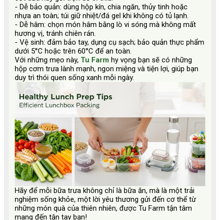
- Dễ bảo quản: dùng hộp kín, chia ngăn, thủy tinh hoặc
nhựa an toàn; túi giữ nhiệt/đá gel khi không có tủ lạnh.
- Dễ hâm: chọn món hâm bằng lò vi sóng mà không mất
hương vị, tránh chiên rán.
- Vệ sinh: đảm bảo tay, dụng cụ sạch; bảo quản thực phẩm
dưới 5°C hoặc trên 60°C để an toàn.
Với những mẹo này,
Tu Farm
hy vọng bạn sẽ có những
hộp cơm trưa lành mạnh, ngon miệng và tiện lợi, giúp bạn
duy trì thói quen sống xanh mỗi ngày.
Hãy để mỗi bữa trưa không chỉ là bữa ăn, mà là một trải
nghiệm sống khỏe, một lời yêu thương gửi đến cơ thể từ
những món quà của thiên nhiên, được Tu Farm tận tâm
mang đến tận tay bạn!