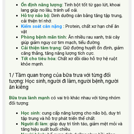
Ổn định năng lượng:
Tinh bột tốt từ gạo lứt, khoai
lang giúp no lâu, tránh uể oải.
Hỗ trợ não bộ:
Dinh dưỡng cân bằng tăng tập trung,
cải thiện trí nhớ.
Kiểm soát cân nặng
:
Protein, chất xơ hạn chế ăn
vặt
Phòng bệnh mãn tính:
Ăn nhiều rau xanh, trái cây
giúp giảm nguy cơ tim mạch, tiểu đường.
Cải thiện tâm trạng:
Giữ đường huyết ổn định, giảm
căng thẳng, tăng năng lượng tích cực.
Tốt cho tiêu hóa:
Chất xơ dồi dào hỗ trợ hệ ruột
khỏe mạnh.
1/ Tầm quan trọng của bữa trưa với từng đối
tượng: Học sinh, người đi làm, người bệnh, người
ăn kiêng
Bữa trưa lành mạnh
có vai trò khác nhau với từng nhóm
đối tượng:
Học sinh:
cung cấp năng lượng cho não bộ, duy trì
tập trung và hỗ trợ phát triển thể chất.
Người đi làm:
giúp duy trì tỉnh táo, giảm mệt mỏi và
tăng hiệu suất buổi chiều.