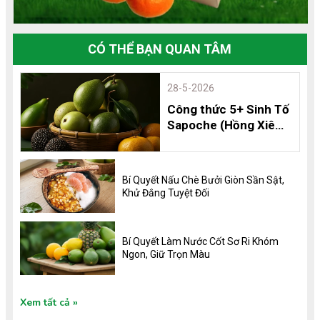
CÓ THỂ BẠN QUAN TÂM
28-5-2026
Công thức 5+ Sinh Tố
Sapoche (Hồng Xiêm)
Thơm Ngon, Bổ
Dưỡng và 8 Lợi Ích
Không Thể Bỏ Qua
Bí Quyết Nấu Chè Bưởi Giòn Sần Sật,
Khử Đắng Tuyệt Đối
Bí Quyết Làm Nước Cốt Sơ Ri Khóm
Ngon, Giữ Trọn Màu
Xem tất cả