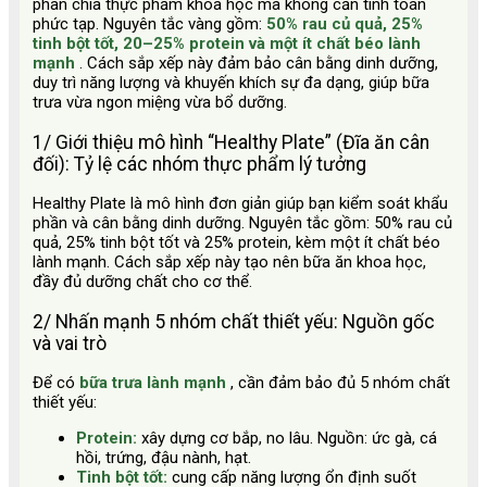
phân chia thực phẩm khoa học mà không cần tính toán
phức tạp. Nguyên tắc vàng gồm:
50% rau củ quả, 25%
tinh bột tốt, 20–25% protein và một ít chất béo lành
mạnh
. Cách sắp xếp này đảm bảo cân bằng dinh dưỡng,
duy trì năng lượng và khuyến khích sự đa dạng, giúp bữa
trưa vừa ngon miệng vừa bổ dưỡng.
1/ Giới thiệu mô hình “Healthy Plate” (Đĩa ăn cân
đối): Tỷ lệ các nhóm thực phẩm lý tưởng
Healthy Plate là mô hình đơn giản giúp bạn kiểm soát khẩu
phần và cân bằng dinh dưỡng. Nguyên tắc gồm: 50% rau củ
quả, 25% tinh bột tốt và 25% protein, kèm một ít chất béo
lành mạnh. Cách sắp xếp này tạo nên bữa ăn khoa học,
đầy đủ dưỡng chất cho cơ thể.
2/ Nhấn mạnh 5 nhóm chất thiết yếu: Nguồn gốc
và vai trò
Để có
bữa trưa lành mạnh
, cần đảm bảo đủ 5 nhóm chất
thiết yếu:
Protein:
xây dựng cơ bắp, no lâu. Nguồn: ức gà, cá
hồi, trứng, đậu nành, hạt.
Tinh bột tốt:
cung cấp năng lượng ổn định suốt