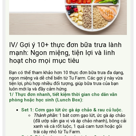
IV/ Gợi ý 10+ thực đơn bữa trưa lành
mạnh: Ngon miệng, tiện lợi và linh
hoạt cho mọi mục tiêu
Bạn có thể tham khảo hơn 10 thực đơn bữa trưa đa dạng,
ngon miệng và dễ chế biến từ Tu Farm. Các gợi ý này vừa
tiện lợi, phù hợp nhiều đối tượng, giúp bữa trưa của bạn
luôn mới lạ và đầy cảm hứng.
1/ Thực đơn nhanh, tiết kiệm thời gian cho dân văn
phòng hoặc học sinh (Lunch Box):
Set 1: Cơm gạo lứt ức gà áp chảo & rau củ luộc.
Thành phần:
1 bát cơm gạo lứt, ức gà áp chảo
(đã ướp sẵn gia vị và áp chảo nhanh), bông cải
xanh và cà rốt luộc, 1 quả cam tươi hoặc gỏi
trái cây nhỏ từ Tu Farm.