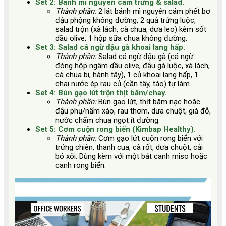
Set 2: Bánh mì nguyên cám trứng & salad.
Thành phần:
2 lát bánh mì nguyên cám phết bơ
đậu phộng không đường, 2 quả trứng luộc,
salad trộn (xà lách, cà chua, dưa leo) kèm sốt
dầu olive, 1 hộp sữa chua không đường.
Set 3: Salad cá ngừ đậu gà khoai lang hấp.
Thành phần:
Salad cá ngừ đậu gà (cá ngừ
đóng hộp ngâm dầu olive, đậu gà luộc, xà lách,
cà chua bi, hành tây), 1 củ khoai lang hấp, 1
chai nước ép rau củ (cần tây, táo) tự làm.
Set 4: Bún gạo lứt trộn thịt băm/chay.
Thành phần:
Bún gạo lứt, thịt băm nạc hoặc
đậu phụ/nấm xào, rau thơm, dưa chuột, giá đỗ,
nước chấm chua ngọt ít đường.
Set 5: Cơm cuộn rong biển (Kimbap Healthy).
Thành phần:
Cơm gạo lứt cuộn rong biển với
trứng chiên, thanh cua, cà rốt, dưa chuột, cải
bó xôi. Dùng kèm với một bát canh miso hoặc
canh rong biển.