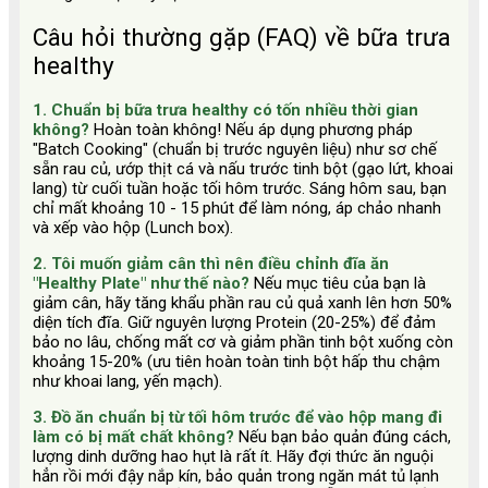
Câu hỏi thường gặp (FAQ) về bữa trưa
healthy
1. Chuẩn bị bữa trưa healthy có tốn nhiều thời gian
không?
Hoàn toàn không! Nếu áp dụng phương pháp
"Batch Cooking" (chuẩn bị trước nguyên liệu) như sơ chế
sẵn rau củ, ướp thịt cá và nấu trước tinh bột (gạo lứt, khoai
lang) từ cuối tuần hoặc tối hôm trước. Sáng hôm sau, bạn
chỉ mất khoảng 10 - 15 phút để làm nóng, áp chảo nhanh
và xếp vào hộp (Lunch box).
2. Tôi muốn giảm cân thì nên điều chỉnh đĩa ăn
"Healthy Plate" như thế nào?
Nếu mục tiêu của bạn là
giảm cân, hãy tăng khẩu phần rau củ quả xanh lên hơn 50%
diện tích đĩa. Giữ nguyên lượng Protein (20-25%) để đảm
bảo no lâu, chống mất cơ và giảm phần tinh bột xuống còn
khoảng 15-20% (ưu tiên hoàn toàn tinh bột hấp thu chậm
như khoai lang, yến mạch).
3. Đồ ăn chuẩn bị từ tối hôm trước để vào hộp mang đi
làm có bị mất chất không?
Nếu bạn bảo quản đúng cách,
lượng dinh dưỡng hao hụt là rất ít. Hãy đợi thức ăn nguội
hẳn rồi mới đậy nắp kín, bảo quản trong ngăn mát tủ lạnh