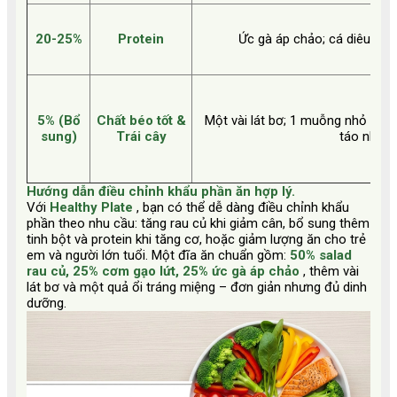
20-25%
Protein
Ức gà áp chảo; cá diêu hồn
5% (Bổ
Chất béo tốt &
Một vài lát bơ; 1 muỗng nhỏ dầu 
sung)
Trái cây
táo nhỏ; v
Hướng dẫn điều chỉnh khẩu phần ăn hợp lý.
Với
Healthy Plate
, bạn có thể dễ dàng điều chỉnh khẩu
phần theo nhu cầu: tăng rau củ khi giảm cân, bổ sung thêm
tinh bột và protein khi tăng cơ, hoặc giảm lượng ăn cho trẻ
em và người lớn tuổi. Một đĩa ăn chuẩn gồm:
50% salad
rau củ, 25% cơm gạo lứt, 25% ức gà áp chảo
, thêm vài
lát bơ và một quả ổi tráng miệng – đơn giản nhưng đủ dinh
dưỡng.