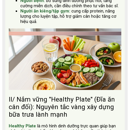
Người bệnh:
bổ sung dinh dưỡng phục hồi, tăng
cường miễn dịch, cần điều chỉnh theo tư vấn bác sĩ.
Người ăn kiêng/tập gym:
cung cấp protein, năng
lượng cho luyện tập, hỗ trợ giảm cân hoặc tăng cơ
hiệu quả.
II/ Nắm vững "Healthy Plate" (Đĩa ăn
cân đối): Nguyên tắc vàng xây dựng
bữa trưa lành mạnh
Healthy Plate
là mô hình dinh dưỡng trực quan giúp bạn