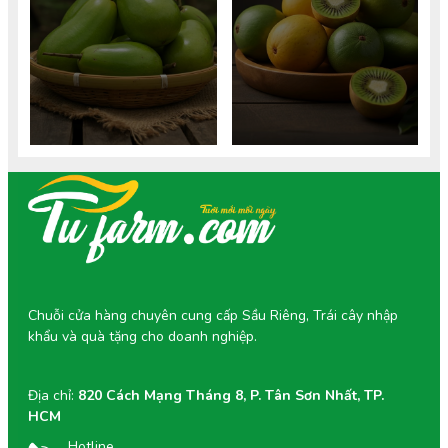
nhiêu calo, lượng calo trong
sapoche được không? Khám
sinh tố sapoche và bí quyết
phá 5 lợi ích vàng, liều lượng
ăn hồng xiêm không lo tăng
an toàn và cách chọn hồng
cân. Tìm hiểu giá trị dinh
xiêm chuẩn VietGAP tốt cho
dưỡng chi tiết.
mẹ và thai nhi.
Chuỗi cửa hàng chuyên cung cấp Sầu Riêng, Trái cây nhập
khẩu và quà tặng cho doanh nghiệp.
Địa chỉ:
820 Cách Mạng Tháng 8, P. Tân Sơn Nhất, TP.
HCM
Hotline