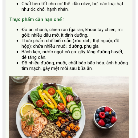
Chất béo tốt cho cơ thể: dầu olive, bơ, các loại hạt
như óc chó, hạnh nhân.
Thực phẩm cần hạn chế
:
Đồ ăn nhanh, chiên rán (gà rán, khoai tây chiên, mì
gói): nhiều dầu mỡ, ít dinh dưỡng.
Thực phẩm chế biến sẵn (xúc xích, thịt nguội, đồ
hộp): chứa nhiều muối, đường, phụ gia.
Bánh kẹo, nước ngọt có ga: gây tăng đường huyết,
dễ tăng cân.
Đồ nhiều đường, muối, chất béo bão hòa: ảnh hưởng
tim mạch, gây mệt mỏi sau bữa ăn.