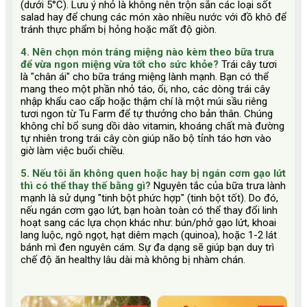
(dưới 5°C). Lưu ý nhỏ là không nên trộn sẵn các loại sốt
salad hay để chung các món xào nhiều nước với đồ khô để
tránh thực phẩm bị hỏng hoặc mất độ giòn.
4. Nên chọn món tráng miệng nào kèm theo bữa trưa
để vừa ngon miệng vừa tốt cho sức khỏe?
Trái cây tươi
là "chân ái" cho bữa tráng miệng lành mạnh. Bạn có thể
mang theo một phần nhỏ táo, ổi, nho, các dòng trái cây
nhập khẩu cao cấp hoặc thậm chí là một múi sầu riêng
tươi ngon từ Tu Farm để tự thưởng cho bản thân. Chúng
không chỉ bổ sung dồi dào vitamin, khoáng chất mà đường
tự nhiên trong trái cây còn giúp não bộ tỉnh táo hơn vào
giờ làm việc buổi chiều.
5. Nếu tôi ăn không quen hoặc hay bị ngán cơm gạo lứt
thì có thể thay thế bằng gì?
Nguyên tắc của bữa trưa lành
mạnh là sử dụng "tinh bột phức hợp" (tinh bột tốt). Do đó,
nếu ngán cơm gạo lứt, bạn hoàn toàn có thể thay đổi linh
hoạt sang các lựa chọn khác như: bún/phở gạo lứt, khoai
lang luộc, ngô ngọt, hạt diêm mạch (quinoa), hoặc 1-2 lát
bánh mì đen nguyên cám. Sự đa dạng sẽ giúp bạn duy trì
chế độ ăn healthy lâu dài mà không bị nhàm chán.