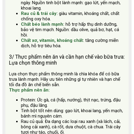
ngày. Nguồn tinh bột lành mạnh: gạo lứt, yến mạch,
khoai lang.
Rau củ & trái cây:
giàu vitamin, khoáng chất, chất
chống oxy hóa.
Chất béo lành mạnh:
hỗ trợ hấp thụ dinh dưỡng,
bảo vệ tim mạch. Nguồn: dầu olive, quả bơ, hạt, cá
hồi.
Chất xơ, vitamin, khoáng chất:
tăng cường miễn
dịch, hỗ trợ tiêu hóa.
3/ Thực phẩm nên ăn và cần hạn chế vào bữa trưa:
Lựa chọn thông minh
Lựa chọn thực phẩm thông minh là chìa khóa để có bữa
trưa lành mạnh. Hãy ưu tiên những gì tự nhiên và hạn chế
tối đa đồ ăn chế biến sẵn.
Thực phẩm nên ăn:
Protein: Ức gà, cá (hấp, nướng), thịt nạc, trứng, đậu
phụ, đậu lăng.
Tinh bột tốt nên dùng: gạo lứt, khoai lang, yến mạch,
bánh mì nguyên cám.
Rau củ quả: Đa dạng các loại rau xanh (xà lách, cải,
bông cải xanh), cà rốt, dưa chuột, cà chua. Trái cây
tươi như táo, chuối, ổi.