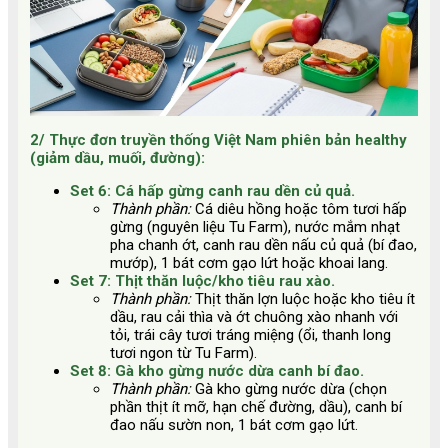
2/ Thực đơn truyền thống Việt Nam phiên bản healthy
(giảm dầu, muối, đường):
Set 6: Cá hấp gừng canh rau dền củ quả.
Thành phần:
Cá diêu hồng hoặc tôm tươi hấp
gừng (nguyên liệu Tu Farm), nước mắm nhạt
pha chanh ớt, canh rau dền nấu củ quả (bí đao,
mướp), 1 bát cơm gạo lứt hoặc khoai lang.
Set 7: Thịt thăn luộc/kho tiêu rau xào.
Thành phần:
Thịt thăn lợn luộc hoặc kho tiêu ít
dầu, rau cải thìa và ớt chuông xào nhanh với
tỏi, trái cây tươi tráng miệng (ổi, thanh long
tươi ngon từ Tu Farm).
Set 8: Gà kho gừng nước dừa canh bí đao.
Thành phần:
Gà kho gừng nước dừa (chọn
phần thịt ít mỡ, hạn chế đường, dầu), canh bí
đao nấu sườn non, 1 bát cơm gạo lứt.