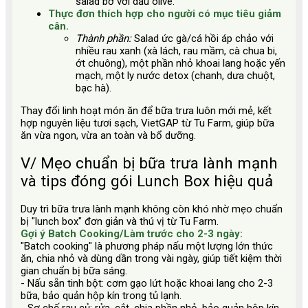
salad bơ với dầu olive.
Thực đơn thích hợp cho người có mục tiêu giảm
cân.
Thành phần:
Salad ức gà/cá hồi áp chảo với
nhiều rau xanh (xà lách, rau mầm, cà chua bi,
ớt chuông), một phần nhỏ khoai lang hoặc yến
mạch, một ly nước detox (chanh, dưa chuột,
bạc hà).
Thay đổi linh hoạt món ăn để bữa trưa luôn mới mẻ, kết
hợp nguyên liệu tươi sạch, VietGAP từ Tu Farm, giúp bữa
ăn vừa ngon, vừa an toàn và bổ dưỡng.
V/ Mẹo chuẩn bị bữa trưa lành mạnh
và tips đóng gói Lunch Box hiệu quả
Duy trì bữa trưa lành mạnh không còn khó nhờ mẹo chuẩn
bị "lunch box" đơn giản và thú vị từ Tu Farm.
Gợi ý Batch Cooking/Làm trước cho 2-3 ngày:
"Batch cooking" là phương pháp nấu một lượng lớn thức
ăn, chia nhỏ và dùng dần trong vài ngày, giúp tiết kiệm thời
gian chuẩn bị bữa sáng.
- Nấu sẵn tinh bột: cơm gạo lứt hoặc khoai lang cho 2-3
bữa, bảo quản hộp kín trong tủ lạnh.