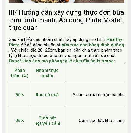
III/ Hướng dẫn xây dựng thực đơn bữa
trưa lành mạnh: Áp dụng Plate Model
trực quan
Sau khi hiểu các nhóm chất, hãy áp dụng mô hình
Healthy
Plate
để dễ dàng chuẩn bị
bữa trưa cân bằng dinh dưỡng
. Với chiếc đĩa 20–25cm, bạn chỉ cần chia thực phẩm theo
tỷ lệ khoa học để có bữa ăn vừa ngon mắt vừa đủ chất.
Bảng/Hình ảnh mô phỏng tỷ lệ chia đĩa ăn lý tưởng:
Phần
Nhóm thực
trăm (%)
phẩm
50%
Rau củ quả
Salad rau xanh trộn cà chua bi,
Tinh bột
25%
Cơm gạo lứt; khoai lang hấp
nguyên cám