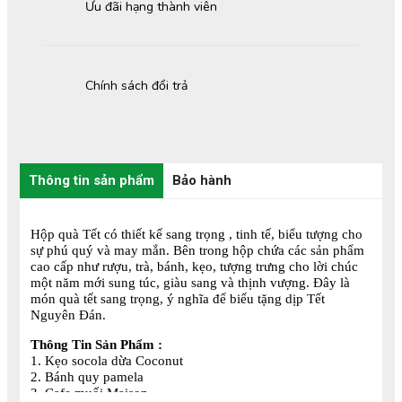
Ưu đãi hạng thành viên
Chính sách đổi trả
Thông tin sản phẩm
Bảo hành
Hộp quà Tết có thiết kế sang trọng , tinh tế, biểu tượng cho
sự phú quý và may mắn. Bên trong hộp chứa các sản phẩm
cao cấp như rượu, trà, bánh, kẹo, tượng trưng cho lời chúc
một năm mới sung túc, giàu sang và thịnh vượng. Đây là
món quà tết sang trọng, ý nghĩa để biếu tặng dịp Tết
Nguyên Đán.
Thông Tin Sản Phẩm :
1.
Kẹo socola dừa Coconut
2.
Bánh quy pamela
3.
Cafe muối Maison