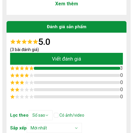
4.
Kẹo socola rương
Xem thêm
5.
Kẹo hoa mai 
6. Socola golden
7. Bánh cookie chocochip
8. 
Rượu vang centara
Đánh giá sản phẩm
9. 
Kẹo socola Nhật 
10. 
Nho khô Queen
5.0
(3 bài đánh giá)
Viết đánh giá
3
0
0
0
0
Nên biếu quà tết cho những ai?
Lọc theo
Số sao
Có ảnh/video
Người thân trong gia đình: Ông bà, bố mẹ, chị em,...
thể hiện sự quan tâm, lòng yêu thương, tình cảm chân
Sắp xếp
Mới nhất
thành.