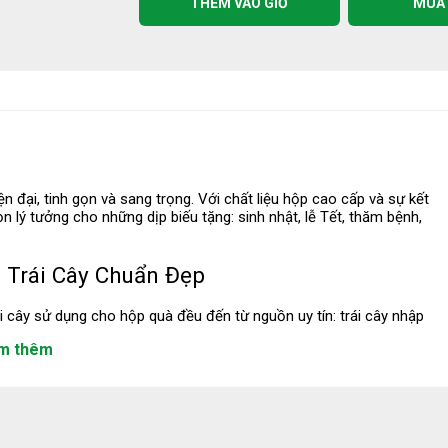
THÊM VÀO GIỎ
MUA
 đại, tinh gọn và sang trọng. Với chất liệu hộp cao cấp và sự kết
ọn lý tưởng cho những dịp biếu tặng: sinh nhật, lễ Tết, thăm bệnh,
 Trái Cây Chuẩn Đẹp
i cây sử dụng cho hộp quà đều đến từ nguồn uy tín: trái cây nhập
 VietGAP.
m thêm
ng, giúp bảo vệ và tôn lên vẻ đẹp tự nhiên của trái cây bên trong.
màu được phối theo ý nghĩa từng dịp hoặc theo phong thuỷ nếu
g Lượng (dâu,
Combo Mê Chấm (ổi, xoài, củ
Thanh long
sắn)
35.000 ₫
ag name và seal hộp được decor theo phong cách tối giản, hiện đại.
70.000 ₫
ẽ được cố định chắc chắn, bọc màng trong hoặc seal viền để đảm
35.000 ₫
(5.0)
Đ