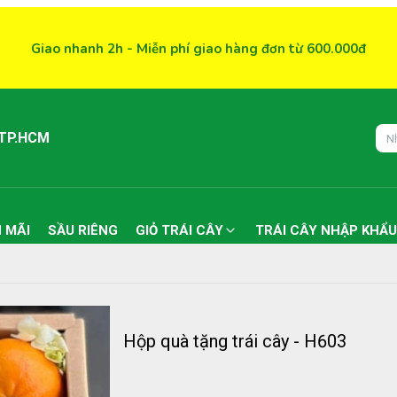
Giao nhanh 2h - Miễn phí giao hàng đơn từ 600.000đ
 TP.HCM
 MÃI
SẦU RIÊNG
GIỎ TRÁI CÂY
TRÁI CÂY NHẬP KHẨU
Hộp quà tặng trái cây - H603