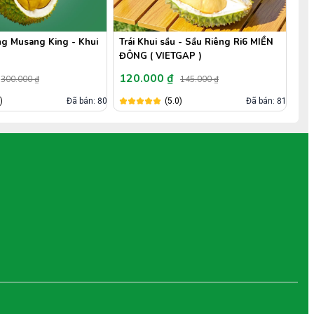
 - Sầu Riêng Ri6 MIỀN
Bánh Crepe Sầu Riêng
Tác
GAP )
40.000 ₫
50
145.000 ₫
(5.0)
Đã bán: 26,9k
)
Đã bán: 818