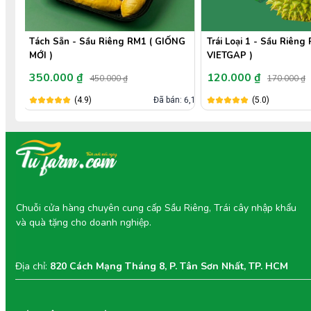
NG
Trái Loại 1 - Sầu Riêng Ri6 MIỀN TÂY (
Trái Loại 2 - Sầu Riêng 
VIETGAP )
VIETGAP )
120.000 ₫
100.000 ₫
170.000 ₫
150.000 ₫
: 6,1k
(5.0)
Đã bán: 8,8k
(5.0)
Chuỗi cửa hàng chuyên cung cấp Sầu Riêng, Trái cây nhập khẩu
và quà tặng cho doanh nghiệp.
Địa chỉ:
820 Cách Mạng Tháng 8, P. Tân Sơn Nhất, TP. HCM