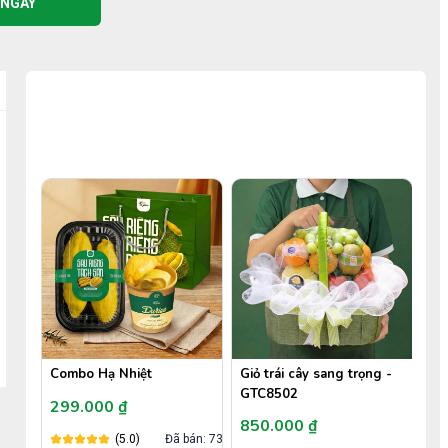
 NGAY
COMBO TIẾT KIỆM
50%
Combo Hạ Nhiệt
Giỏ trái cây sang trọng -
GTC8502
299.000 ₫
850.000 ₫
ã bán: 3
(5.0)
Đã bán: 730