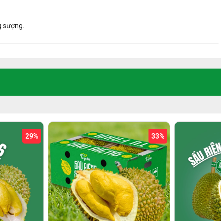
n Được Khách Hàng Ưu Tiên
g sượng.
 minh bạch.
ược trao tận tay.
 đối tượng người nhận.
gân sách.
còn là cách thể hiện sự chân thành và tinh tế mà bạn muốn gửi gắm
 mọi thắc mắc của Quý Khách.
33%
33%