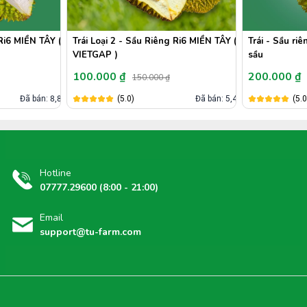
Ri6 MIỀN TÂY (
Trái - Sầu riêng Musang King - Khui
Trái Khui sầu
sầu
ĐÔNG ( VIET
200.000 ₫
120.000 ₫
300.000 ₫
Đã bán: 5,4k
(5.0)
Đã bán: 802
(5.0
Hotline
07777.29600 (8:00 - 21:00)
Email
support@tu-farm.com