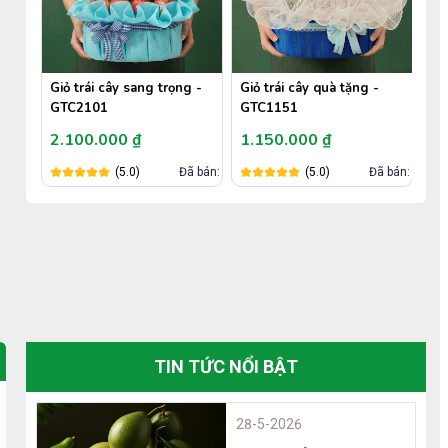
Giỏ trái cây sang trọng -
Giỏ trái cây quà tặng -
GTC2101
GTC1151
2.100.000 ₫
1.150.000 ₫
án: 693
(5.0)
Đã bán: 0
(5.0)
Đã bán: 0
TIN TỨC NỔI BẬT
28-5-2026