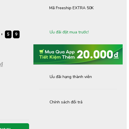
Mã Freeship EXTRA 50K
Ưu đãi đặt mua trước!
5
5
5
9
9
9
5
9
 ₫
Ưu đãi hạng thành viên
Chính sách đổi trả