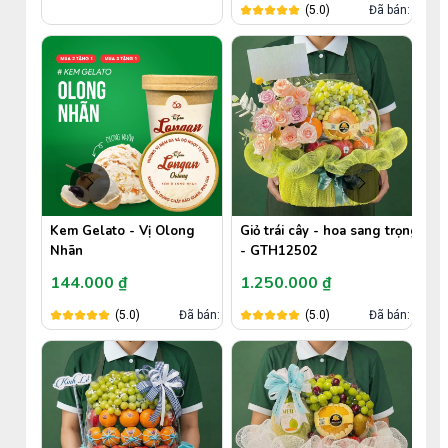
(5.0)
Đã bán: 0
Kem Gelato - Vị Olong
Giỏ trái cây - hoa sang trọng
Nhãn
- GTH12502
144.000 ₫
1.250.000 ₫
án: 648
(5.0)
Đã bán: 6
(5.0)
Đã bán: 0