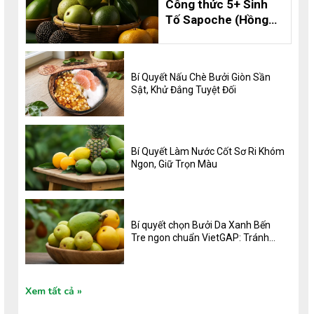
Công thức 5+ Sinh
Tố Sapoche (Hồng
Xiêm) Thơm Ngon,
Bổ Dưỡng và 8 Lợi
Ích Không Thể Bỏ
Bí Quyết Nấu Chè Bưởi Giòn Sần
Qua
Sật, Khử Đắng Tuyệt Đối
Bí Quyết Làm Nước Cốt Sơ Ri Khóm
Ngon, Giữ Trọn Màu
Bí quyết chọn Bưởi Da Xanh Bến
Tre ngon chuẩn VietGAP: Tránh
khô, sộp, ngọt đậm vị
Xem tất cả