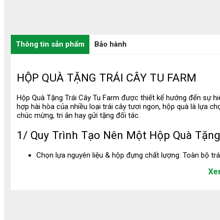
Thông tin sản phẩm
Bảo hành
HỘP QUÀ TẶNG TRÁI CÂY TU FARM
Hộp Quà Tặng Trái Cây Tu Farm được thiết kế hướng đến sự hiện
50%
hợp hài hòa của nhiều loại trái cây tươi ngon, hộp quà là lựa ch
chúc mừng, tri ân hay gửi tặng đối tác.
1/ Quy Trình Tạo Nên Một Hộp Quà Tặng
Chọn lựa nguyên liệu & hộp đựng chất lượng: Toàn bộ trá
khẩu chính ngạch hoặc sản phẩm từ nhà vườn đạt chuẩn
Xe
Hộp quà được làm từ chất liệu cứng cáp, thiết kế sang trọ
Sắp xếp theo bố cục gọn gàng & màu sắc hài hòa: Tông 
Sầu Riêng cấp đông ( Chín
Tách sẵn - Sầu riêng Black
Combo Năn
khách yêu cầu.
Cây )
Thorn
quýt, bưởi)
Trang trí phụ kiện tinh tế: Ruy băng, hoa lụa/hoa tươi, t
Bọc & niêm phong kỹ lưỡng: Hộp quà sau khi trang trí s
100.000 ₫
425.000 ₫
35.000 ₫
200.000 ₫
bảo trái cây không xê dịch trong quá trình giao.