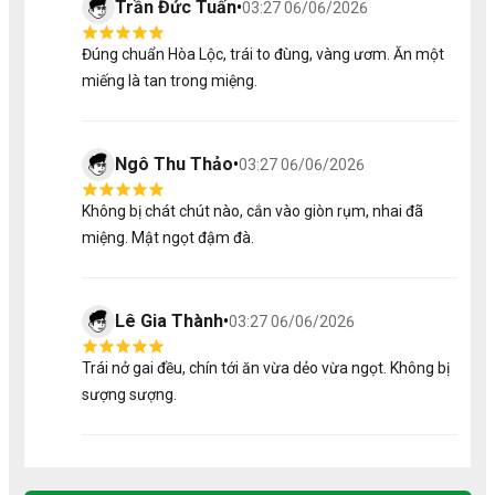
Trần Đức Tuấn
•
03:27 06/06/2026
Đúng chuẩn Hòa Lộc, trái to đùng, vàng ươm. Ăn một
miếng là tan trong miệng.
2. Dịch Vụ Đi Kèm
Thiệp chúc mừng theo yêu cầu
Ngô Thu Thảo
•
03:27 06/06/2026
Phối màu & hoa theo từng dịp hoặc giới tính
Chính sách bảo hành 24h
Không bị chát chút nào, cắn vào giòn rụm, nhai đã
Giao hàng nhanh & đúng giờ
Nhận làm số lượng lớn
miệng. Mật ngọt đậm đà.
3. Những Lưu Ý Quan Trọng
Lê Gia Thành
•
03:27 06/06/2026
Giá tiền có thể chênh lệch dựa trên khối lượng thực
tế của sản phẩm và thời giá.
Trái cây có thể thay đổi do tính chất mùa vụ, sẽ
Trái nở gai đều, chín tới ăn vừa dẻo vừa ngọt. Không bị
được đổi bằng sản phẩm có giá trị tương đương.
sượng sượng.
Cửa hàng sẽ liên hệ thông báo khi có sự thay đổi.
Khách nên đặt trước 4 giờ