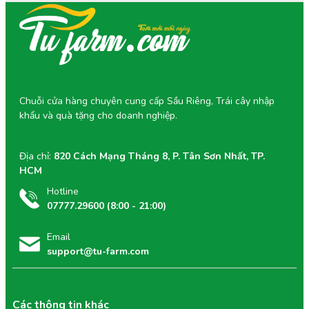
Giỏ Trái Cây Tu Farm không chỉ là món quà mà còn là
cách thể hiện sự tinh tế, chu đáo và tấm lòng trân trọng
mà người tặng muốn gửi gắm.
Thời gian mở cửa:
Từ 8h - 21h
(Tất cả các ngày trong tuần)
Tư vấn viên của Tu Farm rất vinh hạnh được giải
đáp mọi thắc mắc của Quý Khách.
Chuỗi cửa hàng chuyên cung cấp Sầu Riêng, Trái cây nhập
khẩu và quà tặng cho doanh nghiệp.
Địa chỉ:
820 Cách Mạng Tháng 8, P. Tân Sơn Nhất, TP.
HCM
Hotline
07777.29600 (8:00 - 21:00)
Email
support@tu-farm.com
Các thông tin khác