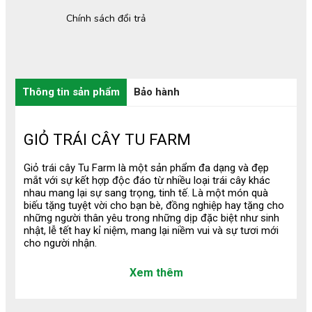
Chính sách đổi trả
Thông tin sản phẩm
Bảo hành
GIỎ TRÁI CÂY TU FARM
Giỏ trái cây Tu Farm là một sản phẩm đa dạng và đẹp
mắt với sự kết hợp độc đáo từ nhiều loại trái cây khác
nhau mang lại sự sang trọng, tinh tế. Là một món quà
biếu tặng tuyệt vời cho bạn bè, đồng nghiệp hay tặng cho
những người thân yêu trong những dịp đặc biệt như sinh
nhật, lễ tết hay kỉ niệm, mang lại niềm vui và sự tươi mới
cho người nhận.
1. Quy Trình Tạo Nên Một Giỏ Trái
Xem thêm
Cây