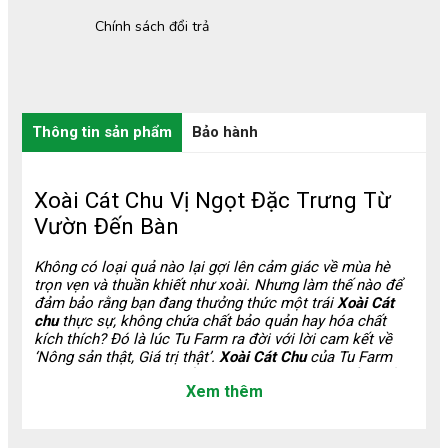
Chính sách đổi trả
Thông tin sản phẩm
Bảo hành
Xoài Cát Chu Vị Ngọt Đặc Trưng Từ
Vườn Đến Bàn
Không có loại quả nào lại gợi lên cảm giác về mùa hè
trọn vẹn và thuần khiết như xoài. Nhưng làm thế nào để
đảm bảo rằng bạn đang thưởng thức một trái
Xoài Cát
chu
thực sự, không chứa chất bảo quản hay hóa chất
kích thích? Đó là lúc Tu Farm ra đời với lời cam kết về
‘Nông sản thật, Giá trị thật’.
Xoài Cát Chu
của Tu Farm
mang hương thơm quyến rũ đặc trưng, lớp thịt mềm dẻo,
Xem thêm
vị ngọt thanh tan chảy chứ không gắt. Khác biệt lớn nhất
nằm ở sự minh bạch về nguồn gốc và quy trình canh tác.
Chúng tôi hiểu rằng, nỗi lo mua phải nông sản kém chất
lượng là rào cản lớn nhất đối với người tiêu dùng hiện