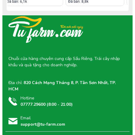
Đã bán: 8,8k
Đã bán: 5,4k
1/ Giá Trị Dinh Dưỡng Vượt Trội và Lợi Ích Sức
Khỏe
Xoài Cát Chu là kho tàng dinh dưỡng tự nhiên, đặc biệt có
lợi cho sức khỏe, và được xem là một trong những
trái
cây tốt cho bà bầu
:
Nguồn Vitamin C dồi dào:
Tăng cường hệ miễn
dịch, giúp cơ thể chống lại bệnh tật.
Vitamin A (Beta-carotene) cao:
Hỗ trợ thị lực,
Chuỗi cửa hàng chuyên cung cấp Sầu Riêng, Trái cây nhập
làm đẹp da và chống oxy hóa hiệu quả.
Chất xơ tự nhiên:
Giúp hệ tiêu hóa khỏe mạnh, hỗ
khẩu và quà tặng cho doanh nghiệp.
trợ nhu động ruột và ngăn ngừa táo bón.
Ít Calo:
Là lựa chọn tuyệt vời cho người ăn kiêng
hoặc duy trì vóc dáng.
Địa chỉ:
820 Cách Mạng Tháng 8, P. Tân Sơn Nhất, TP.
HCM
2/ Hương Vị Đặc Trưng Không Thể Nhầm Lẫn
Hotline
Sự kiểm soát về độ chín sinh lý giúp xoài giữ trọn vẹn vị
07777.29600 (8:00 - 21:00)
ngọt thanh tự nhiên, khác hẳn với vị ngọt gắt của xoài bị
kích chín. Thịt xoài dẻo, ít xơ, cực kỳ phù hợp để ăn tươi
Email
hoặc chế biến thành các món tráng miệng giải nhiệt như
sinh tố, kem, hoặc chè xoài mát lạnh. Đây là hương vị
support@tu-farm.com
thuần túy mà Tu Farm muốn mang lại – hương vị của sự
'Thật'.