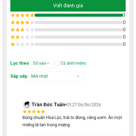
Viết đánh giá
3
0
0
0
0
Lọc theo
Số sao
Có ảnh/video
Sắp xếp
Mới nhất
Trần Đức Tuấn
•
03:27 06/06/2026
Đúng chuẩn Hòa Lộc, trái to đùng, vàng ươm. Ăn một
miếng là tan trong miệng.