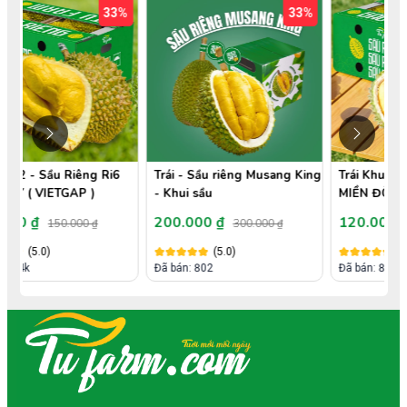
%
33%
17%
Trái - Sầu riêng Musang King
Trái Khui sầu - Sầu Riêng Ri6
- Khui sầu
MIỀN ĐÔNG ( VIETGAP )
200.000 ₫
120.000 ₫
300.000 ₫
145.000 ₫
(5.0)
(5.0)
Đã bán: 802
Đã bán: 818