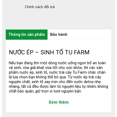
Chính sách đổi trả
Thông tin sản phẩm
Bảo hành
NƯỚC ÉP – SINH TỐ TU FARM
Nếu bạn đang tìm một dòng nước uống ngon bổ an toàn
vệ sinh, vừa giải khát vừa tốt cho sức khỏe, thì các sản
phẩm nước ép, sinh tố, nước trái cây Tu Farm chắc chắn
là lựa chọn bạn không thể bỏ qua. Từ nước ép trái cây
nguyên chất, sinh tố xay mịn cho đến nước detox nhẹ
nhàng, tất cả đều được làm từ nguyên liệu tự nhiên, không
chất bảo quản, giữ trọn vị tươi nguyên bản.
1/ Thông Tin Sản Phẩm
Xem thêm
Nước uống Tu Farm được sản xuất từ trái cây tươi 100%,