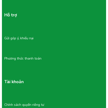
cây.
Không sử dụng nếu phát hiện mùi lạ, lên men hoặc
phồng nắp.
Hỗ trợ
Không nên hâm nóng vì sẽ làm giảm dưỡng chất tự
nhiên.
Gửi góp ý, khiếu nại
Phương thức thanh toán
Tài khoản
6/ Vì Sao Chọn Nước Uống Tại Tu
Farm?
Tu Farm là thương hiệu được nhiều khách hàng tin dùng
nhờ chất lượng ổn định và quy trình sản xuất minh bạch.
Chính sách quyền riêng tư