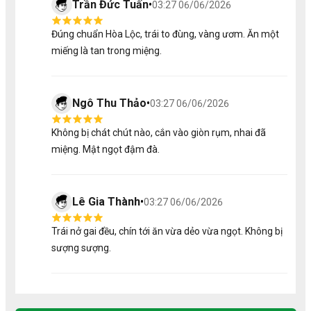
Trần Đức Tuấn
•
03:27 06/06/2026
Đúng chuẩn Hòa Lộc, trái to đùng, vàng ươm. Ăn một
miếng là tan trong miệng.
2/ Hương Vị Đồ Uống Tu Farm
Hương vị là điều khiến dòng nước uống của Tu Farm
Ngô Thu Thảo
•
03:27 06/06/2026
được khách hàng đánh giá cao. Mỗi loại nước ép mang
một tính cách riêng nhưng đều tuân theo nguyên tắc:
Không bị chát chút nào, cắn vào giòn rụm, nhai đã
Cam sành: sạch, chọn lọc kỹ từ vườn trồng không
miệng. Mật ngọt đậm đà.
hóa chất, thu hoạch đúng độ chín.
Ép lạnh trong ngày: giữ trọn vitamin và khoáng chất
tự nhiên.
Không đường hóa học, không chất bảo quản, không
Lê Gia Thành
•
03:27 06/06/2026
phẩm màu
Vị cam tươi mát, ngọt dịu tự nhiên, phù hợp với cả
Trái nở gai đều, chín tới ăn vừa dẻo vừa ngọt. Không bị
người lớn và trẻ nhỏ.
sượng sượng.
Mỗi chai nước ép Tu Farm mang lại sự hài hòa giữa vị trái
cây và độ mát lành, phù hợp cho cả người lớn lẫn trẻ nhỏ.
3/ Cách Thưởng Thức Nước Uống