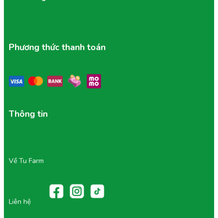
5/ Bảo Quản & Sử Dụng Hiệu Quả
Để nước uống giữ được độ tươi ngon, bạn cần:
Phương thức thanh toán
Cách bảo quản:
Luôn để trong ngăn mát tủ lạnh (2–6°C).
Sau khi mở nắp, uống hết trong 24–48 giờ.
Tránh để sản phẩm gần ánh nắng hoặc nơi nhiệt độ
cao.
Không để nước ép đông đá rồi rã đông nhiều lần vì
Thông tin
dễ làm hỏng cấu trúc.
Thời gian sử dụng:
Nước ép tươi: 3–5 ngày (tùy loại).
Sinh tố tươi: 2–3 ngày.
Về Tu Farm
Detox hoặc mix vị: 5–7 ngày với điều kiện bảo quản
lạnh ổn định.
Lưu ý:
Liên hệ
Lắc nhẹ trước khi uống để hòa tan phần thịt trái