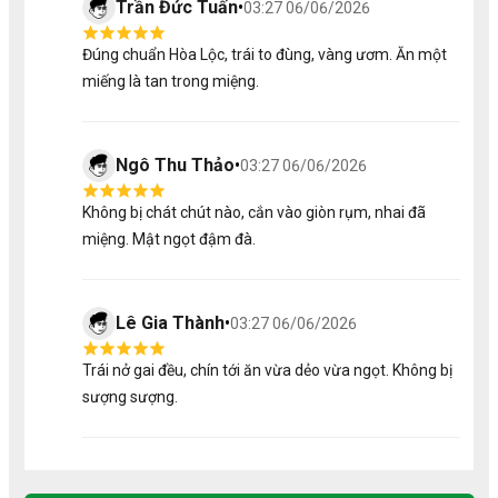
Trần Đức Tuấn
•
03:27 06/06/2026
Đúng chuẩn Hòa Lộc, trái to đùng, vàng ươm. Ăn một
miếng là tan trong miệng.
2/ Ưu Điểm Nổi Bật Của Nho Đen
Nhập Khẩu Tại Tu Farm
Nguồn Gốc Rõ Ràng
Ngô Thu Thảo
•
03:27 06/06/2026
Nho Đen tại Tu Farm được nhập khẩu trực tiếp từ các
Không bị chát chút nào, cắn vào giòn rụm, nhai đã
nông trại đạt chuẩn quốc tế, nơi có khí hậu ôn hòa, đất
miệng. Mật ngọt đậm đà.
trồng giàu dinh dưỡng, giúp quả nho phát triển tối ưu cả
về màu sắc lẫn hương vị.
Chăm Sóc & Bảo Quản Chuẩn Quốc Tế
Lê Gia Thành
•
03:27 06/06/2026
Thu hoạch chọn lọc: Chỉ những quả chín mọng,
không bị dập hay hư hỏng mới được thu hoạch,
Trái nở gai đều, chín tới ăn vừa dẻo vừa ngọt. Không bị
đảm bảo độ giòn, mọng nước và vị ngọt tự nhiên.
sượng sượng.
Bảo quản lạnh chuyên dụng: Nho Đen được lưu trữ
trong kho lạnh duy trì nhiệt độ ổn định, từ khâu thu
hoạch đến khi đến tay khách hàng, giúp giữ nguyên
hương vị, độ giòn và giá trị dinh dưỡng.
Truy xuất nguồn gốc minh bạch: Mỗi lô nho có mã