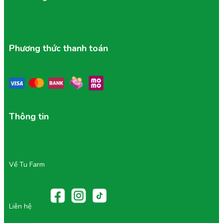
Phương thức thanh toán
4/ Vì Sao Nên Chọn Nho Đen Tại Tu
Farm?
Thông tin
Nguồn gốc minh bạch: Nhập khẩu trực tiếp từ trang
trại chuẩn quốc tế.
Chất lượng vượt trội: Quả đều màu, mọng nước,
giòn ngọt tự nhiên, không hư, không chua gắt.
Bảo quản chuẩn lạnh: Đảm bảo tươi ngon từ vườn
Về Tu Farm
đến tay người tiêu dùng.
Giá trị hợp lý, có nhiều ưu đãi khi đặt hàng qua app
Tu Farm.
Tu Farm là thương hiệu trái cây nhập khẩu đáng tin
cậy, minh bạch nguồn gốc, giúp người tiêu dùng yên
Liên hệ
tâm chọn lựa cho gia đình và người thân.