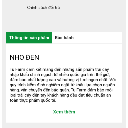
Chính sách đổi trả
Thông tin sản phẩm
Bảo hành
NHO ĐEN
Tu Farm cam kết mang đến những sản phẩm trái cây
nhập khẩu chính ngạch từ nhiều quốc gia trên thế giới,
đảm bảo chất lượng cao và hương vị tươi ngon nhất. Với
quy trình kiểm định nghiêm ngặt từ khâu lựa chọn nguồn
hàng, vận chuyển đến bảo quản, Tu Farm đảm bảo mỗi
loại trái cây đến tay khách hàng đều đạt tiêu chuẩn an
toàn thực phẩm quốc tế.
1/ Thông Tin Sản Phẩm
Xem thêm
Nho Đen nhập khẩu tại Tu Farm là giống nho cao cấp, nổi