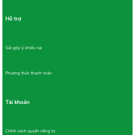
Tu Farm không chỉ bán trái cây, mà còn mang đến trải
nghiệm thưởng thức chuẩn vị, an toàn và trọn vẹn hương
vị thiên nhiên.
Hỗ trợ
5/ Cách Thưởng Thức & Bảo Quản
Nho Đen
Cách Thưởng Thức:
Gửi góp ý, khiếu nại
Ăn trực tiếp: Thưởng thức ngay để cảm nhận vị
ngọt thanh, mọng nước và giòn sần sật.
Dùng trong món ăn: Làm salad trái cây, sinh tố,
Phương thức thanh toán
nước ép hoặc tráng miệng, tăng hương vị cho món
ăn.
Trang trí món ăn: Quả nho đều màu, bóng đẹp, giúp
món ăn thêm hấp dẫn.
Quà tặng cao cấp: Thích hợp làm quà Tết, sinh nhật
hoặc các sự kiện đặc biệt nhờ vẻ ngoài sang trọng
Tài khoản
và chất lượng vượt trội.
Cách Bảo Quản:
Bảo quản nơi thoáng mát hoặc trong ngăn mát tủ
Chính sách quyền riêng tư
lạnh: Giúp nho giữ tươi ngon từ 2–3 tuần.