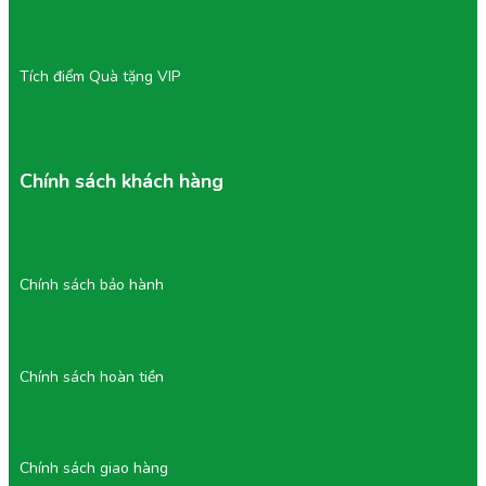
Sau khi rửa và cắt: Nên bảo quản trong hộp kín để
giữ độ giòn, ngọt tự nhiên và hương thơm.
Tránh ánh nắng trực tiếp và nhiệt độ cao: Giúp quả
giữ được màu tím bóng đẹp và vị ngọt lâu dài.
Tích điểm Quà tặng VIP
Sự tận tâm trong từng công đoạn giúp Tu Farm trở thành
địa chỉ đáng tin cậy cho những ai mong muốn thưởng
thức trái cây nhập khẩu chất lượng cao, an toàn và giàu
dinh dưỡng.
Chính sách khách hàng
Chính sách bảo hành
Chính sách hoàn tiền
Nho Đen Tu Farm Ngon Tự Nhiên, Sạch Chuẩn
Chính sách giao hàng
Vườn