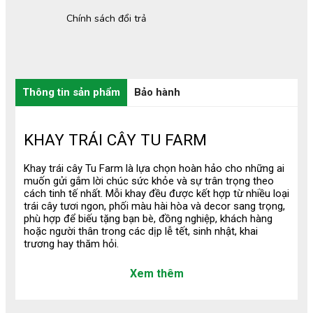
Chính sách đổi trả
Thông tin sản phẩm
Bảo hành
KHAY TRÁI CÂY TU FARM
Khay trái cây Tu Farm là lựa chọn hoàn hảo cho những ai
muốn gửi gắm lời chúc sức khỏe và sự trân trọng theo
cách tinh tế nhất. Mỗi khay đều được kết hợp từ nhiều loại
trái cây tươi ngon, phối màu hài hòa và decor sang trọng,
phù hợp để biếu tặng bạn bè, đồng nghiệp, khách hàng
hoặc người thân trong các dịp lễ tết, sinh nhật, khai
trương hay thăm hỏi.
1/ Quy Trình Tạo Nên Một Khay Trái
Xem thêm
Cây Chỉn Chu