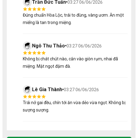
Trần Đức Tuấn
•
03:27 06/06/2026
Đúng chuẩn Hòa Lộc, trái to đùng, vàng ươm. Ăn một
miếng là tan trong miệng.
Ngô Thu Thảo
•
03:27 06/06/2026
Không bị chát chút nào, cắn vào giòn rụm, nhai đã
miệng. Mật ngọt đậm đà.
2/ Dịch Vụ Đi Kèm
Tu Farm không chỉ làm ra một khay trái cây đẹp, mà còn
mang đến trải nghiệm dịch vụ trọn vẹn cho khách hàng:
Lê Gia Thành
•
03:27 06/06/2026
Tặng thiệp chúc theo mong muốn
Phối màu hoa theo yêu cầu
Trái nở gai đều, chín tới ăn vừa dẻo vừa ngọt. Không bị
Bảo hành trái cây trong 24 giờ
sượng sượng.
Giao nhanh, đúng giờ
Nhận làm số lượng lớn
3/ Lưu Ý Khi Đặt Khay Trái Cây