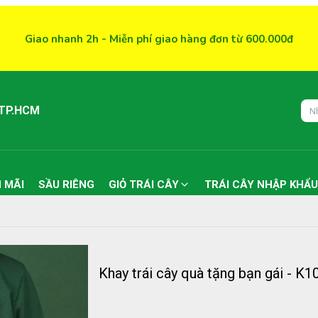
Giao nhanh 2h - Miễn phí giao hàng đơn từ 600.000đ
 TP.HCM
 MÃI
SẦU RIÊNG
GIỎ TRÁI CÂY
TRÁI CÂY NHẬP KHẨU
Khay trái cây quà tặng bạn gái - K