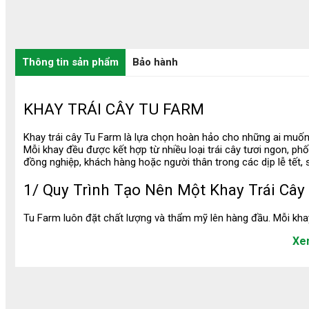
Thông tin sản phẩm
Bảo hành
KHAY TRÁI CÂY TU FARM
Khay trái cây Tu Farm là lựa chọn hoàn hảo cho những ai muốn 
50%
Mỗi khay đều được kết hợp từ nhiều loại trái cây tươi ngon, ph
đồng nghiệp, khách hàng hoặc người thân trong các dịp lễ tết, s
1/ Quy Trình Tạo Nên Một Khay Trái Cây
Tu Farm luôn đặt chất lượng và thẩm mỹ lên hàng đầu. Mỗi kha
đồng nhất và tính chuyên nghiệp.
Xe
Lựa chọn nguyên liệu & khay đựng: Tất cả trái cây đều đ
Sầu Riêng cấp đông ( Chín
Tách sẵn - Sầu riêng Black
Combo Năn
trực tiếp từ nhà vườn đạt chứng nhận VietGAP.
Cây )
Thorn
quýt, bưởi)
Khay đựng được chọn theo từng concept: khay gỗ đảm b
Sắp xếp bố cục theo kích thước & màu sắc: giúp khay trái 
100.000 ₫
425.000 ₫
35.000 ₫
200.000 ₫
Decor phụ kiện tinh tế: Ruy băng, hoa tươi/hoa lụa, tag n