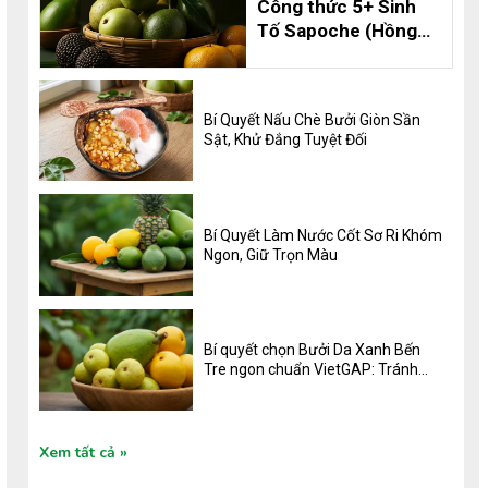
Công thức 5+ Sinh
Tố Sapoche (Hồng
Xiêm) Thơm Ngon,
Bổ Dưỡng và 8 Lợi
Ích Không Thể Bỏ
Bí Quyết Nấu Chè Bưởi Giòn Sần
Qua
Sật, Khử Đắng Tuyệt Đối
Bí Quyết Làm Nước Cốt Sơ Ri Khóm
Ngon, Giữ Trọn Màu
Bí quyết chọn Bưởi Da Xanh Bến
Tre ngon chuẩn VietGAP: Tránh
khô, sộp, ngọt đậm vị
Xem tất cả