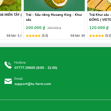
Ri6 MIỀN TÂY (
Trái - Sầu riêng Musang King - Khui
Trái Khui sầu
sầu
ĐÔNG ( VIET
200.000 ₫
120.000 ₫
300.000 ₫
Đã bán: 5,4k
(5.0)
Đã bán: 802
(5.0
Hotline
07777.29600 (8:00 - 21:00)
Email
support@tu-farm.com