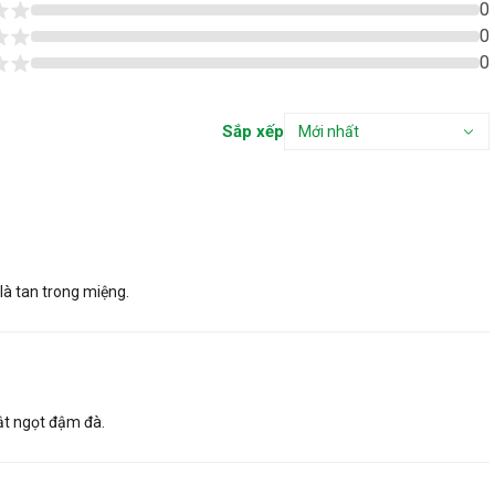
0
0
0
Sắp xếp
Mới nhất
là tan trong miệng.
ật ngọt đậm đà.