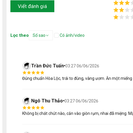
Quý khách nên đặt trước 4 giờ
Viết đánh giá
Lọc theo
Số sao
Có ảnh/video
Trần Đức Tuấn
•
03:27 06/06/2026
Đúng chuẩn Hòa Lộc, trái to đùng, vàng ươm. Ăn một miếng 
Ngô Thu Thảo
•
03:27 06/06/2026
Không bị chát chút nào, cắn vào giòn rụm, nhai đã miệng. M