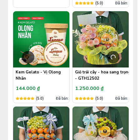
(5.0)
Đã bán: 0
Kem Gelato - Vị Olong
Giỏ trái cây - hoa sang trọng
Giỏ
Nhãn
- GTH12502
GT
144.000 ₫
1.250.000 ₫
1.
án: 648
(5.0)
Đã bán: 6
(5.0)
Đã bán: 0