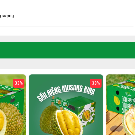
g sượng.
 Trái Cây Tu Farm?
 minh bạch.
ược trao tận tay.
 đối tượng người nhận.
gân sách.
ách thể hiện sự chân thành và tinh tế mà bạn muốn gửi gắm đến
33%
33%
 mọi thắc mắc của Quý Khách.