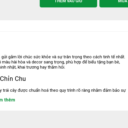
THÊM VÀO GIỎ
MUA
gửi gắm lời chúc sức khỏe và sự trân trọng theo cách tinh tế nhất.
ối màu hài hòa và decor sang trọng, phù hợp để biếu tặng bạn bè,
inh nhật, khai trương hay thăm hỏi.
 Chỉn Chu
y trái cây được chuẩn hoá theo quy trình rõ ràng nhằm đảm bảo sự
m thêm
ược tuyển chọn từ nguồn uy tín nhập khẩu chính ngạch hoặc lấy
g Lượng (dâu,
Combo Mê Chấm (ổi, xoài, củ
Thanh long
sắn)
ảo sạch, bền và thẩm mỹ.
35.000 ₫
70.000 ₫
nổi bật ngay từ ánh nhìn đầu tiên.
35.000 ₫
ame, nơ trang trí… được chọn theo phong cách hiện đại, tinh gọn.
(5.0)
Đ