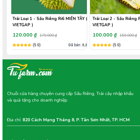
NG
Trái Loại 1 - Sầu Riêng Ri6 MIỀN TÂY (
Trái Loại 2 - Sầu Riêng 
VIETGAP )
VIETGAP )
120.000 ₫
100.000 ₫
170.000 ₫
150.000 ₫
: 6,1k
(5.0)
Đã bán: 8,8k
(5.0)
Chuỗi cửa hàng chuyên cung cấp Sầu Riêng, Trái cây nhập khẩu
và quà tặng cho doanh nghiệp.
Địa chỉ:
820 Cách Mạng Tháng 8, P. Tân Sơn Nhất, TP. HCM