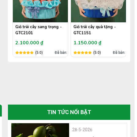
Giỏ trái cây sang trọng -
Giỏ trái cây quà tặng -
Giỏ
GTC2101
GTC1151
GT
2.100.000 ₫
1.150.000 ₫
1.
án: 693
(5.0)
Đã bán: 0
(5.0)
Đã bán: 0
TIN TỨC NỔI BẬT
28-5-2026