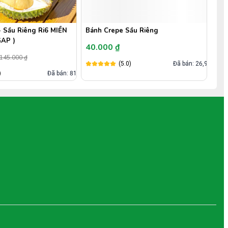
 - Sầu Riêng Ri6 MIỀN
Bánh Crepe Sầu Riêng
Tác
GAP )
40.000 ₫
50
145.000 ₫
(5.0)
Đã bán: 26,9k
)
Đã bán: 818