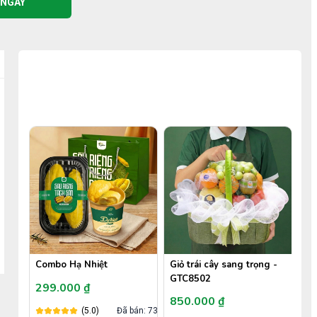
 NGAY
COMBO TIẾT KIỆM
50%
Combo Hạ Nhiệt
Giỏ trái cây sang trọng -
Giỏ
GTC8502
GT
299.000 ₫
850.000 ₫
1.
ã bán: 3
(5.0)
Đã bán: 730