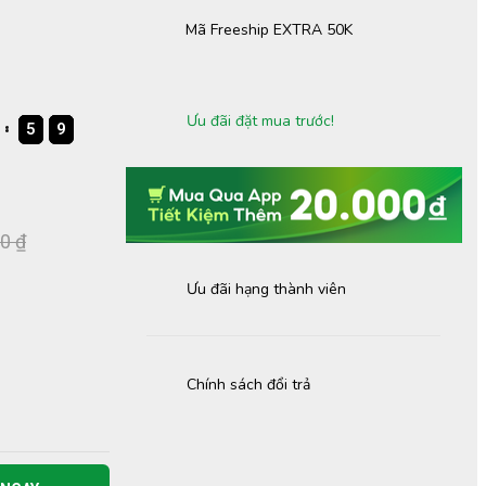
Mã Freeship EXTRA 50K
Ưu đãi đặt mua trước!
5
5
5
9
9
9
5
9
0 ₫
Ưu đãi hạng thành viên
Chính sách đổi trả