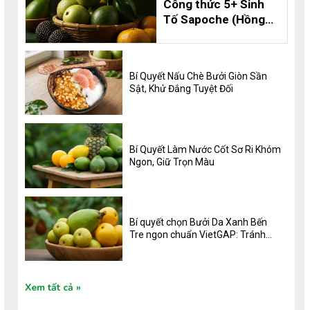
Công thức 5+ Sinh
Tố Sapoche (Hồng
Xiêm) Thơm Ngon,
Bổ Dưỡng và 8 Lợi
Ích Không Thể Bỏ
Bí Quyết Nấu Chè Bưởi Giòn Sần
Qua
Sật, Khử Đắng Tuyệt Đối
Bí Quyết Làm Nước Cốt Sơ Ri Khóm
Ngon, Giữ Trọn Màu
Bí quyết chọn Bưởi Da Xanh Bến
Tre ngon chuẩn VietGAP: Tránh
khô, sộp, ngọt đậm vị
Xem tất cả