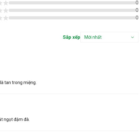
0
0
0
Sắp xếp
Mới nhất
là tan trong miệng.
ật ngọt đậm đà.