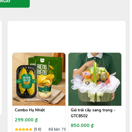
 NGAY
COMBO TIẾT KIỆM
50%
Combo Hạ Nhiệt
Giỏ trái cây sang trọng -
GTC8502
299.000 ₫
850.000 ₫
ã bán: 3
(5.0)
Đã bán: 730