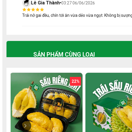
Lê Gia Thành
•
03:27 06/06/2026
Trái nở gai đều, chín tới ăn vừa dẻo vừa ngọt. Không bị sượn
SẢN PHẨM CÙNG LOẠI
2%
29%