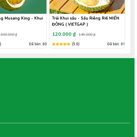
 - Sầu Riêng Ri6 MIỀN
Bánh Crepe Sầu Riêng
Tác
GAP )
40.000 ₫
50
145.000 ₫
(5.0)
Đã bán: 26,9k
)
Đã bán: 818