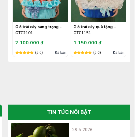
Giỏ trái cây sang trọng -
Giỏ trái cây quà tặng -
GTC2101
GTC1151
2.100.000 ₫
1.150.000 ₫
án: 693
(5.0)
Đã bán: 0
(5.0)
Đã bán: 0
TIN TỨC NỔI BẬT
28-5-2026