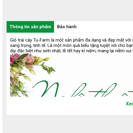
Thông tin sản phẩm
Bảo hành
Giỏ trái cây Tu-Farm là một sản phẩm đa dạng và đẹp mắt với s
sang trọng, tinh tế. Là một món quà biếu tặng tuyệt vời cho b
dịp đặc biệt như sinh nhật, lễ tết hay kỉ niệm, mang lại niềm vu
50%
Xe
Sầu Riêng cấp đông ( Chín
Tách sẵn - Sầu riêng Black
Combo Năn
Cây )
Thorn
quýt, bưởi)
100.000 ₫
425.000 ₫
35.000 ₫
200.000 ₫