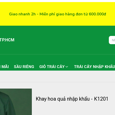
Giao nhanh 2h - Miễn phí giao hàng đơn từ 600.000đ
 TP.HCM
 MÃI
SẦU RIÊNG
GIỎ TRÁI CÂY
TRÁI CÂY NHẬP KHẨU
Khay hoa quả nhập khẩu - K1201