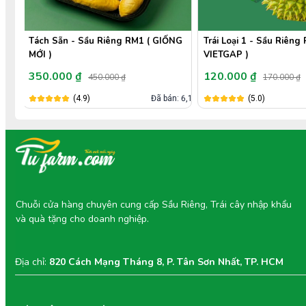
NG
Trái Loại 1 - Sầu Riêng Ri6 MIỀN TÂY (
Trái Loại 2 - Sầu Riêng 
VIETGAP )
VIETGAP )
120.000 ₫
100.000 ₫
170.000 ₫
150.000 ₫
: 6,1k
(5.0)
Đã bán: 8,8k
(5.0)
Chuỗi cửa hàng chuyên cung cấp Sầu Riêng, Trái cây nhập khẩu
và quà tặng cho doanh nghiệp.
Địa chỉ:
820 Cách Mạng Tháng 8, P. Tân Sơn Nhất, TP. HCM