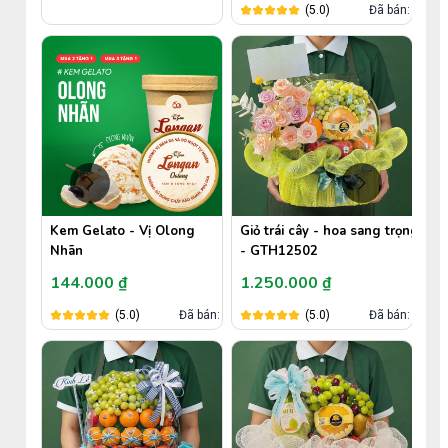
(5.0)
Đã bán: 0
Kem Gelato - Vị Olong
Giỏ trái cây - hoa sang trọng
Nhãn
- GTH12502
144.000 ₫
1.250.000 ₫
án: 648
(5.0)
Đã bán: 6
(5.0)
Đã bán: 0