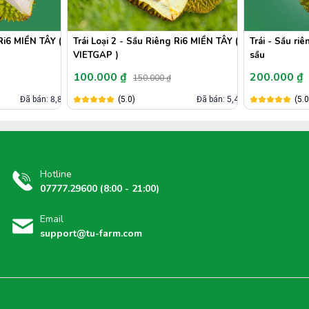
Ri6 MIỀN TÂY (
Trái - Sầu riêng Musang King - Khui
Trái Khui sầu
sầu
ĐÔNG ( VIET
200.000 ₫
120.000 ₫
300.000 ₫
Đã bán: 5,4k
(5.0)
Đã bán: 802
(5.0
Hotline
07777.29600 (8:00 - 21:00)
Email
support@tu-farm.com