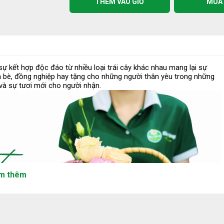
THÊM VÀO GIỎ
MUA
ự kết hợp độc đáo từ nhiều loại trái cây khác nhau mang lại sự
ạn bè, đồng nghiệp hay tặng cho những người thân yêu trong những
i và sự tươi mới cho người nhận.
m thêm
g Lượng (dâu,
Combo Mê Chấm (ổi, xoài, củ
Thanh long
sắn)
35.000 ₫
70.000 ₫
35.000 ₫
(5.0)
Đ