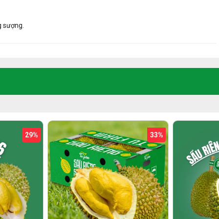
g sượng.
33%
33%