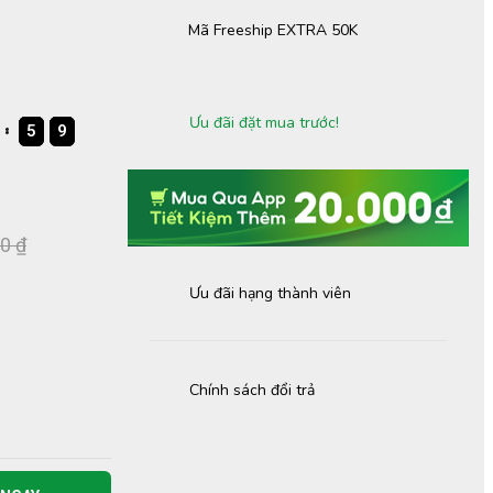
Mã Freeship EXTRA 50K
Ưu đãi đặt mua trước!
5
5
5
9
9
9
5
9
0 ₫
Ưu đãi hạng thành viên
Chính sách đổi trả