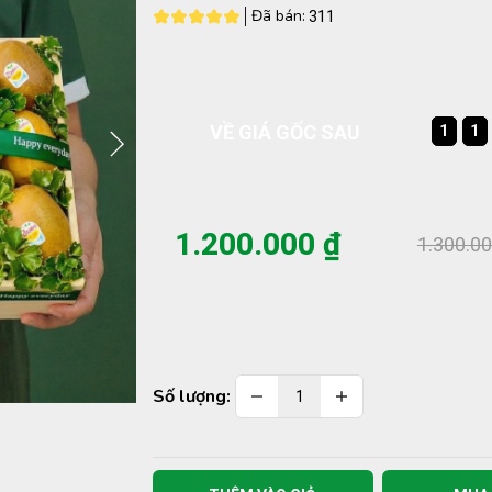
Đã bán:
311
VỀ GIÁ GỐC SAU
1
1
1
1
1
1
1
1
1.200.000 ₫
1.300.00
Số lượng: