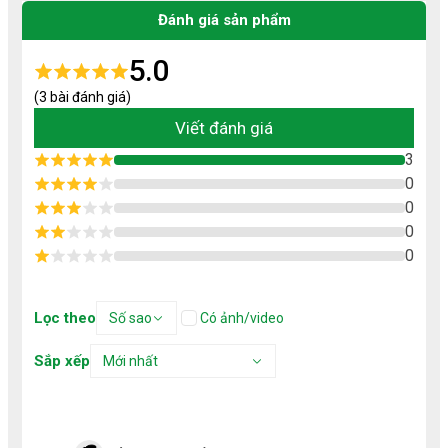
cao. Sản phẩm được sấy bằng công nghệ hiện đại (sấy
lạnh, sấy giòn, sấy đối lưu) giúp giữ trọn dưỡng chất, màu
Đánh giá sản phẩm
đẹp và hương vị tự nhiên.
Độ ngọt, giòn, dẻo được cân chỉnh chuẩn, không gắt
5.0
đường, không mùi hóa học, không chất bảo quản, an toàn
cho cả trẻ nhỏ. Bao bì túi zip và hộp kín tiện mang theo
(3 bài đánh giá)
khi học, làm hay du lịch.
Các dòng nổi bật:
Viết đánh giá
Trái cây sấy: xoài, chuối, mít, dâu, kiwi…
3
Kẹo dẻo: ít đường, mềm ngon.
0
Snack mix: hạt điều, óc chó, trái cây sấy.
0
Rau củ sấy: khoai lang, khoai môn…
Nước yến, bánh pía,...
0
0
Lọc theo
Số sao
Có ảnh/video
Sắp xếp
Mới nhất