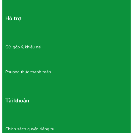
Hỗ trợ
6/ Vì Sao Chọn Ăn Vặt Tại Tu Farm?
Gửi góp ý, khiếu nại
Tu Farm là thương hiệu nổi tiếng về chất lượng, vệ sinh và
an toàn thực phẩm, được khách hàng tin dùng nhiều năm
liền.
Phương thức thanh toán
Sản phẩm sạch, minh bạch, nguồn gốc rõ ràng.
Nguyên liệu tự nhiên, hạn chế tối đa phụ gia và hóa
chất.
Quy trình chế biến hiện đại, giữ được dưỡng chất và
hương vị tốt nhất.
Tài khoản
Bao bì chắc chắn, vận chuyển an toàn, đảm bảo
sản phẩm còn nguyên vẹn khi đến tay khách.
Chính sách bảo hành nếu hàng lỗi, hư hoặc có mùi
bất thường.
Ăn vặt Tu Farm không chỉ là món ăn nhẹ, mà còn
Chính sách quyền riêng tư