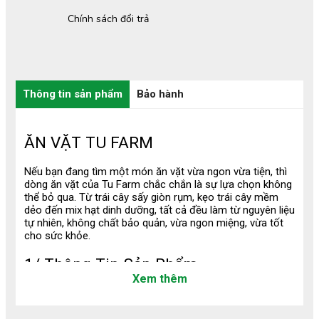
Chính sách đổi trả
Thông tin sản phẩm
Bảo hành
ĂN VẶT TU FARM
Nếu bạn đang tìm một món ăn vặt vừa ngon vừa tiện, thì
dòng ăn vặt của Tu Farm chắc chắn là sự lựa chọn không
thể bỏ qua. Từ trái cây sấy giòn rụm, kẹo trái cây mềm
dẻo đến mix hạt dinh dưỡng, tất cả đều làm từ nguyên liệu
tự nhiên, không chất bảo quản, vừa ngon miệng, vừa tốt
cho sức khỏe.
1/ Thông Tin Sản Phẩm
Xem thêm
Ăn vặt Tu Farm được làm từ nguyên liệu tự nhiên như trái
cây tươi, nông sản chọn lọc và các loại hạt chất lượng