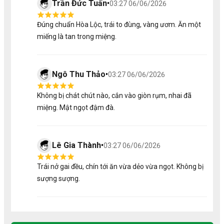
Trần Đức Tuấn
•
03:27 06/06/2026
2/ Hương Vị Đồ Ăn Vặt Tu Farm
Đúng chuẩn Hòa Lộc, trái to đùng, vàng ươm. Ăn một
miếng là tan trong miệng.
Điểm khiến các sản phẩm đồ khô của Tu Farm được yêu
thích là hương vị tự nhiên, rõ nét, không lẫn vào đâu được.
Mỗi loại sản phẩm mang một cá tính riêng, nhưng đều
dựa trên nguyên tắc: vừa miệng, dễ ăn, giữ vị gốc.
Ngô Thu Thảo
•
03:27 06/06/2026
Độ giòn, dẻo đúng chuẩn: trái cây sấy giòn nhưng
Không bị chát chút nào, cắn vào giòn rụm, nhai đã
không cứng, kẹo dẻo mềm.
Ngọt thanh, không gắt: sử dụng lượng đường vừa
miệng. Mật ngọt đậm đà.
phải.
Mùi thơm tự nhiên: không mùi hóa chất, không mùi
phẩm màu.
Lê Gia Thành
•
03:27 06/06/2026
3/ Cách Thưởng Thức Đồ Ăn Vặt
Trái nở gai đều, chín tới ăn vừa dẻo vừa ngọt. Không bị
Để cảm nhận trọn vẹn vị ngon của đồ khô Tu Farm, bạn
sượng sượng.
có thể thưởng thức theo nhiều cách khác nhau tùy sở
thích:
Ăn trực tiếp phù hợp khi xem phim, đi làm, đi học, đi
du lịch.