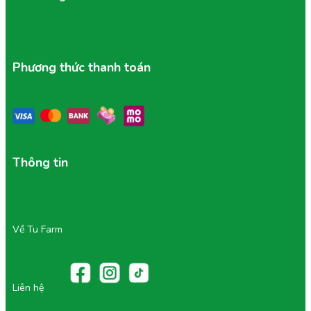
Bảo quản ở khu vực khô thoáng, tránh ánh nắng
chiếu trực tiếp.
Đóng kín miệng túi zip sau khi mở để tránh hút ẩm.
Nếu muốn giòn lâu hơn, có thể để ngăn mát tủ lạnh.
Hạn chế để sản phẩm gần bếp, nồi nóng hoặc khu
Phương thức thanh toán
vực ẩm ướt.
Thời gian sử dụng:
Ngon nhất trong 1–3 tháng sau khi mở bao bì.
Các sản phẩm được sản xuất mới liên tục, hạn sử
dụng dài nhưng vẫn giữ được độ tươi ngon.
Thông tin
Lưu ý:
Không để sản phẩm tiếp xúc nước.
Tránh để sản phẩm dính nước hoặc tiếp xúc với độ
ẩm.
Về Tu Farm
Liên hệ