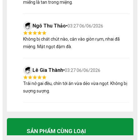
miếng là tan trong miệng.
2. Dịch Vụ Đi Kèm
Thiệp chúc mừng theo yêu cầu
Ngô Thu Thảo
•
03:27 06/06/2026
Phối màu & hoa theo từng dịp hoặc giới tính
Chính sách bảo hành 24h
Không bị chát chút nào, cắn vào giòn rụm, nhai đã
Giao hàng nhanh & đúng giờ
Nhận làm số lượng lớn
miệng. Mật ngọt đậm đà.
3. Những Lưu Ý Quan Trọng
Lê Gia Thành
•
03:27 06/06/2026
Giá tiền có thể chênh lệch dựa trên khối lượng thực
tế của sản phẩm và thời giá.
Trái cây có thể thay đổi do tính chất mùa vụ, sẽ
Trái nở gai đều, chín tới ăn vừa dẻo vừa ngọt. Không bị
được đổi bằng sản phẩm có giá trị tương đương.
sượng sượng.
Cửa hàng sẽ liên hệ thông báo khi có sự thay đổi.
Khách nên đặt trước 4 giờ
SẢN PHẨM CÙNG LOẠI