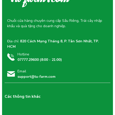
(Tất cả các ngày trong tuần)
Tư vấn viên của Tu Farm rất vinh hạnh được giải
đáp mọi thắc mắc của Quý Khách.
Chuỗi cửa hàng chuyên cung cấp Sầu Riêng, Trái cây nhập
khẩu và quà tặng cho doanh nghiệp.
Địa chỉ:
820 Cách Mạng Tháng 8, P. Tân Sơn Nhất, TP.
HCM
Hotline
07777.29600 (8:00 - 21:00)
Email
support@tu-farm.com
Các thông tin khác