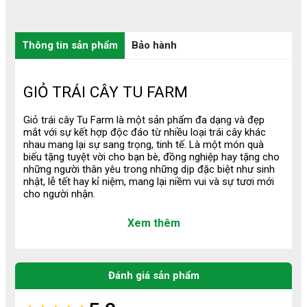
Thông tin sản phẩm
Bảo hành
GIỎ TRÁI CÂY TU FARM
Giỏ trái cây Tu Farm là một sản phẩm đa dạng và đẹp
mắt với sự kết hợp độc đáo từ nhiều loại trái cây khác
nhau mang lại sự sang trọng, tinh tế. Là một món quà
biếu tặng tuyệt vời cho bạn bè, đồng nghiệp hay tặng cho
những người thân yêu trong những dịp đặc biệt như sinh
nhật, lễ tết hay kỉ niệm, mang lại niềm vui và sự tươi mới
cho người nhận.
1. Quy Trình Tạo Nên Một Giỏ Trái
Xem thêm
Cây
Lựa chọn nguyên liệu & giỏ đựng: Tất cả trái cây
Đánh giá sản phẩm
đều được chọn lọc từ nguồn uy tín, nhập khẩu chính
ngạch hoặc lấy trực tiếp từ nhà vườn VietGAP, đảm
bảo tươi ngon.