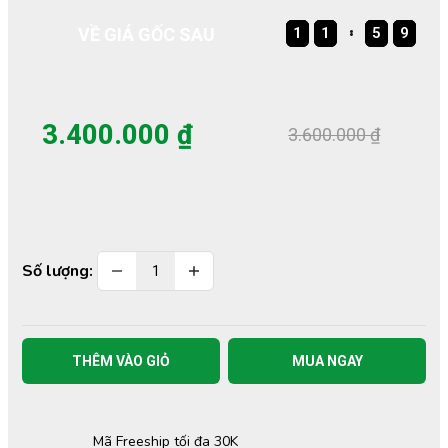
VỀ GIÁ GỐC SAU
1
1
1
1
1
1
5
5
5
9
9
9
1
1
5
9
3.400.000 ₫
3.600.000 ₫
Số lượng:
THÊM VÀO GIỎ
MUA NGAY
Mã Freeship tối đa 30K