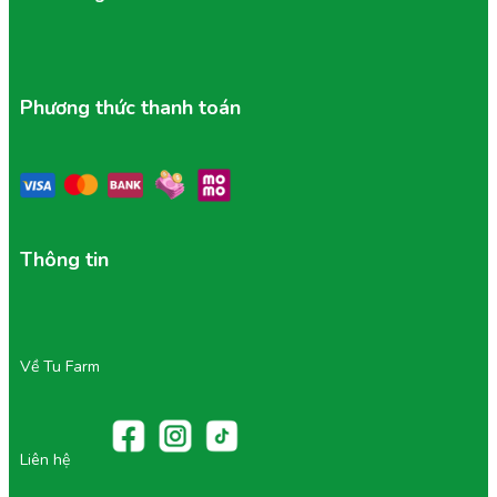
Ăn sáng nhanh nhưng vẫn đủ vitamin
Bữa ăn nhẹ lý tưởng cho dân văn phòng vào buổi
chiều.
Phần ăn sau tập luyện
Phương thức thanh toán
Món tráng miệng cho gia đình
Mang đi picnic hoặc dã ngoại
Suất trái cây cho trẻ mang đến trường
Chỉ cần mở nắp và thưởng thức ngay, cực kỳ tiện lợi cho
người bận rộn.
5/ Hướng Dẫn Bảo Quản
Thông tin
Để giữ được chất lượng tốt nhất, khách hàng nên:
Cách bảo quản:
Về Tu Farm
Giữ sản phẩm trong ngăn mát 2–6°C
Nên sử dụng trong 1–2 ngày sau khi mở hộp.
Tránh đặt sản phẩm gần nguồn nhiệt hoặc ánh
sáng trực tiếp.
Luôn đóng kín hộp sau mỗi lần sử dụng để giữ độ
Liên hệ
tươi.