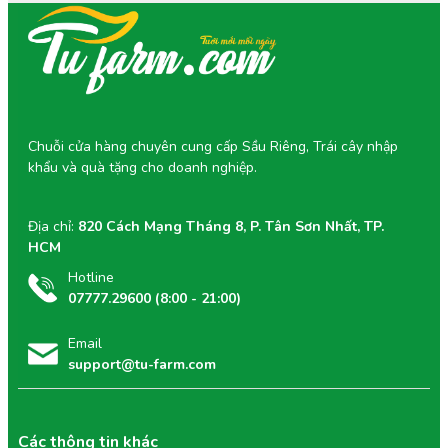
người ăn kiền và tập gym cần bổ sung năng lượng.
Giải pháp thay thế đồ ăn vặt không lành mạnh:
Trái
cây cắt sẵn mang đến lựa chọn sạch – tươi –
không phụ gia.
Chuỗi cửa hàng chuyên cung cấp Sầu Riêng, Trái cây nhập
khẩu và quà tặng cho doanh nghiệp.
Địa chỉ:
820 Cách Mạng Tháng 8, P. Tân Sơn Nhất, TP.
HCM
Hotline
07777.29600 (8:00 - 21:00)
4/ Tiện Lợi, Dễ Mang Theo, Phù Hợp
Email
Cho Mọi Hoạt Động
support@tu-farm.com
Sản phẩm được đóng gói trong hộp kín, có nắp nên dễ
cho vào balo, túi xách hoặc tủ lạnh tại văn phòng.
Các thông tin khác
Thích hợp cho các trường hợp: