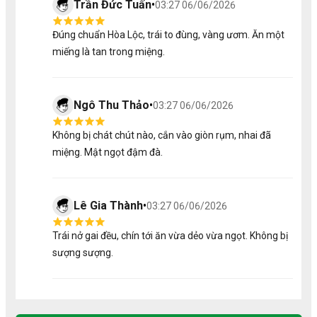
Trần Đức Tuấn
•
03:27 06/06/2026
đóng gói trong môi trường an toàn, không chất bảo
quản, hóa chất hay phủ bóng.
Bảo quản lạnh hiện đại giúp sản phẩm giữ tươi, giòn,
Đúng chuẩn Hòa Lộc, trái to đùng, vàng ươm. Ăn một
màu sắc đẹp và dưỡng chất nguyên vẹn.
miếng là tan trong miệng.
Nhờ đó mà khi đến tay người tiêu dùng, sản phẩm vẫn
giữ được sự tươi mới như vừa hái tại vườn.
Ngô Thu Thảo
•
03:27 06/06/2026
Không bị chát chút nào, cắn vào giòn rụm, nhai đã
miệng. Mật ngọt đậm đà.
Lê Gia Thành
•
03:27 06/06/2026
Trái nở gai đều, chín tới ăn vừa dẻo vừa ngọt. Không bị
sượng sượng.
2/ Hương Vị Tự Nhiên
Một trong những lý do khách hàng trung thành với trái cây