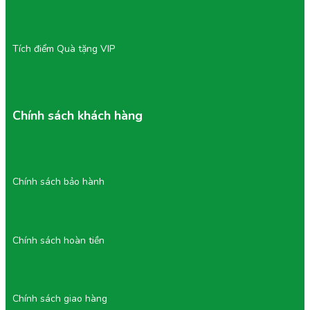
Trái cây tươi mỗi ngày, không tồn kho lâu, sản phẩm
được sản xuất liên tục theo ngày, hạn chế tối đa
hàng để qua nhiều ngày.
Tích điểm Quà tặng VIP
Đảm bảo vệ sinh từ khâu sơ chế đến đóng hộp.
Cam kết đổi trả nếu sản phẩm lỗi: Đây là điểm giúp
khách hàng hoàn toàn yên tâm khi sử dụng.
Đa dạng lựa chọn, phù hợp nhiều nhu cầu từ trái cây
riêng lẻ đến combo mix dinh dưỡng.
Chính sách khách hàng
Giữ hương vị nguyên bản, không thêm chất bảo
quản.
Chỉ cần mở nắp – thưởng thức vị ngọt mát lành từ
thiên nhiên cùng TU FARM.
Trái Cây Cắt Sẵn – Lựa chọn thông minh cho lối sống
Chính sách bảo hành
hiện đại.
Chính sách hoàn tiền
Chính sách giao hàng