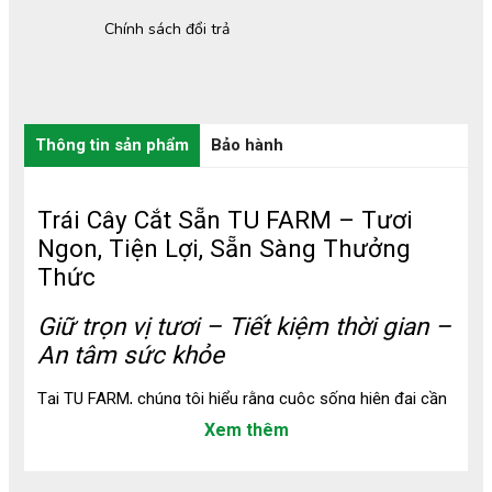
Chính sách đổi trả
Thông tin sản phẩm
Bảo hành
Trái Cây Cắt Sẵn TU FARM – Tươi
Ngon, Tiện Lợi, Sẵn Sàng Thưởng
Thức
Giữ trọn vị tươi – Tiết kiệm thời gian –
An tâm sức khỏe
Tại TU FARM, chúng tôi hiểu rằng cuộc sống hiện đại cần
những lựa chọn vừa ngon miệng, lành mạnh, lại tiện lợi. Đó
Xem thêm
là lý do dòng sản phẩm Trái Cây Cắt Sẵn TU FARM ra đời
– lựa chọn lý tưởng cho mọi bữa ăn nhẹ, tráng miệng hay
bổ sung vitamin nhanh chóng cho cơ thể mỗi ngày.