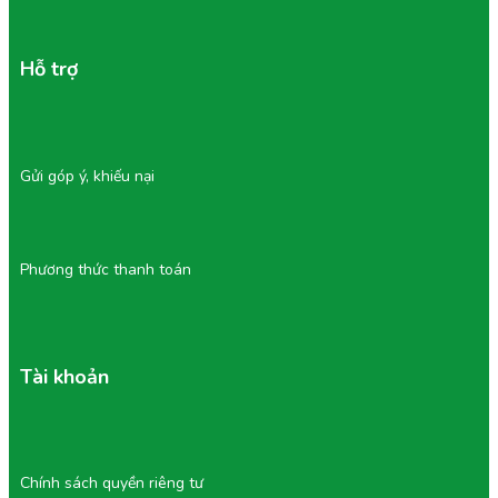
Lưu ý:
Màu sắc có thể thay đổi nhẹ do oxy hóa tự nhiên
Hỗ trợ
nhưng không ảnh hưởng chất lượng
Không sử dụng nếu phát hiện mùi lạ
Gửi góp ý, khiếu nại
Phương thức thanh toán
Tài khoản
6/ Vì Sao Nên Chọn Trái Cây Cắt Sẵn
Tại Tu Farm?
Tu Farm xây dựng uy tín dựa trên chất lượng và sự minh
Chính sách quyền riêng tư
bạch: